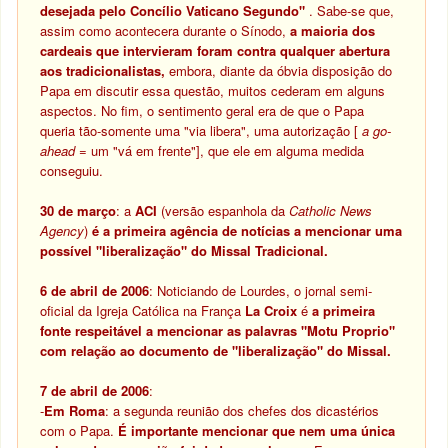
desejada pelo Concílio Vaticano Segundo"
. Sabe-se que,
assim como acontecera durante o Sínodo,
a maioria dos
cardeais que intervieram foram contra qualquer abertura
aos tradicionalistas,
embora, diante da óbvia disposição do
Papa em discutir essa questão, muitos cederam em alguns
aspectos. No fim, o sentimento geral era de que o Papa
queria tão-somente uma "via libera", uma autorização [
a go-
ahead
= um "vá em frente"], que ele em alguma medida
conseguiu.
30 de março
: a
ACI
(versão espanhola da
Catholic News
Agency
)
é a primeira agência de notícias a mencionar uma
possível "liberalização" do Missal Tradicional.
6 de abril de 2006
: Noticiando de Lourdes, o jornal semi-
oficial da Igreja Católica na França
La Croix
é
a primeira
fonte respeitável a mencionar as palavras "Motu Proprio"
com relação ao documento de "liberalização" do Missal.
7 de abril de 2006
:
-
Em Roma
: a segunda reunião dos chefes dos dicastérios
com o Papa.
É importante mencionar que nem uma única