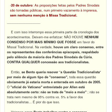
-
20 de outubro
: As proposições feitas pelos Padres Sinodais
são tornadas públicas, num primeiro vazamento à imprensa,
sem nenhuma menção à Missa Tradicional.
___________________
E com isso interrompo essa primeira parte da cronologia dos
acontecimentos. Deixem-me enfatizar: NÃO HOUVE
NENHUM
CONSENSO POR MAIS MÍNIMO QUE FOSSE
em favor do
Missal Tradicional. Na verdade,
houve um claro consenso, entre
os representantes das conferências episcopais, respaldado
pelo silêncio da maioria dos Padres Sinodais da Cúria
,
CONTRA QUALQUER concessão aos t
radicionalistas.
Então,
se Bento queria resover
"
a Questão Tradicionalista
"
por meio de algum tipo de "consenso",
toda essa questão
obviamente já estaria morta e enterrada em outubro de 2005.
O
"oficial do Vaticano" entrevistado por Allen está
absolutamente certo: não se trata de "meio a meio"
; não se
trata nem mesmo de 95% contra
vs.
5% a favor dos
tradicionalistas... É pior do que isso.
Vejamos agora
Bento trabalhar contra o consenso