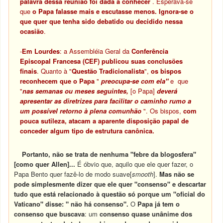
palavra dessa reunião foi dada a conhecer
. Esperava-se
que
o Papa falasse mais e escutasse menos. Ignora-se o
que quer que tenha sido debatido ou decidido nessa
ocasião
.
-
Em Lourdes
: a Assembléia Geral da
Conferência
Episcopal Francesa
(CEF) publicou suas
conclusões
finais
. Quanto à "
Questão Tradicionalista
",
os bispos
reconhecem que o Papa
"
preocupa-se com ela"
e que
"
nas semanas ou meses seguintes,
[o Papa]
deverá
apresentar as diretrizes para facilitar o caminho rumo a
um possível retorno à plena comunhão
". Os bispos,
com
pouca sutileza, atacam a aparente disposição papal de
conceder algum tipo de estrutura canônica.
Portanto, não se trata de nenhuma "febre da blogosfera"
[como quer Allen]...
É óbvio que, aquilo que ele quer fazer, o
Papa Bento quer fazê-lo de modo suave[
smooth
].
Mas não se
pode simplesmente dizer que ele quer "consenso" e descartar
tudo que está relacionado à questão só porque um "oficial do
Vaticano" disse: " não há consenso".
O
Papa já tem o
consenso que buscava
: um
consenso quase unânime dos