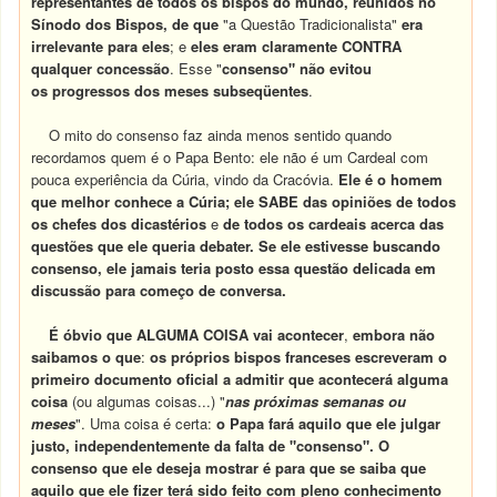
representantes de todos os bispos do mundo, reunidos no
Sínodo dos Bispos, de que
"a Questão Tradicionalista"
era
irrelevante para eles
; e
eles eram claramente
CONTRA
qualquer concessão
. Esse "
consenso" não evitou
os progressos dos meses subseqüentes
.
O mito do consenso faz ainda menos sentido quando
recordamos quem é o Papa Bento: ele não é um Cardeal com
pouca experiência da Cúria, vindo da Cracóvia.
Ele é o homem
que melhor conhece a Cúria; ele SABE das opiniões de todos
os chefes dos dicastérios
e
de todos os cardeais acerca das
questões que ele queria debater
. Se ele estivesse buscando
consenso, ele jamais teria posto essa questão delicada em
discussão para começo de conversa.
É óbvio que ALGUMA COISA vai acontecer
,
embora não
saibamos o que
:
os próprios bispos franceses escreveram o
primeiro documento oficial a admitir que acontecerá alguma
coisa
(ou algumas coisas...) "
nas próximas semanas ou
meses
". Uma coisa é certa:
o Papa fará aquilo que ele julgar
justo, independentemente da falta de "consenso".
O
consenso que ele deseja mostrar é para que se saiba que
aquilo que ele fizer terá sido feito com pleno conhecimento