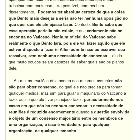
trabalhar com consenso -- se possível, com nenhum
dissentimento.
Podemos ter absoluta certeza de que a coisa
que Bento mais desejaria seria não ter nenhuma oposição no
que quer que ele almejasse fazer.
Contudo,
Bento sabe que
essa operação perfeita não existe
, e que
certamente não se
encontra no Vaticano
.
Nenhum oficial do Vaticano sabe
realmente o que Bento fará
,
pois ele vai fazer aquilo que ele
estiver disposto a fazer
(e
Allen admite isso ao escrever sua
ressalva
),
sem nenhuma necessidade de consenso
-- ainda
que muito poucos sejam capazes de saber quais são os planos
dele.
As muitas reuniões dele acerca dos mesmos assuntos
não
são para obter consenso
, do qual ele não precisa para tomar
qualquer medida, mas sim para guiar o maquinário do Vaticano a
fazer aquilo que ele tiver planejado fazer,
particularmente nos
casos em que não há nenhum consenso
: a
necessidade de
reuniões é reduzida enormemente
quando a
questão envolvida
é objeto de um consenso majoritário entre os membros de
uma organização, e isso é verdadeiro para qualquer
organização, de qualquer tamanho
.