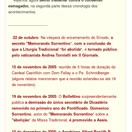
esmagador,
na segunda parte dessa cronologia dos
acontecimentos.
___________________
-
22 de outubro
: Na véspera do encerramento do Sínodo,
o
secreto "Memorando Sorrentino
",
com a conclusão de
que a Liturgia Tradicional
"
foi abolida
", é
tornado público
pelo vaticanista Andrea Tornielli em
Il Giornale
.
15 de novembro de 2005
: reunião de 5 horas de duração do
Cardeal Castrillón com Dom Fellay e o Pe. Schmidberger
(alguns relatos mencionam que a reunião extendeu-se até 16
de novembro).
19 de novembro de 2005
: O
Bollettino
surpreendentemente
publica
a demissão do único secretário de Dicastério
removido no primeiro ano do Pontificado
.
Domenico
Sorrentino
, autor do
"Memorando Sorrentino
" sobre a
"abolição
" da Missa Tradicional,
é promovido a Assis.
10 de dezembro de 2005
:
o Arcebispo Albert Ranjith P.