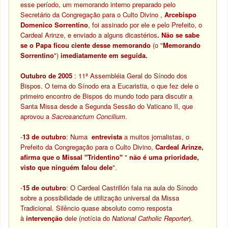
esse período, um memorando interno preparado pelo
Secretário da Congregação para o Culto Divino ,
Arcebispo
Domenico Sorrentino
, foi assinado por ele e pelo Prefeito, o
Cardeal Arinze, e enviado a alguns dicastérios
. Não se sabe
se o Papa ficou ciente desse memorando
(o "
Memorando
Sorrentino
")
imediatamente em seguida.
Outubro de 2005
: 11ª Assembléia Geral do Sínodo dos
Bispos. O tema do Sínodo era a Eucaristia, o que fez dele o
primeiro encontro de Bispos do mundo todo para discutir a
Santa Missa desde a Segunda Sessão do Vaticano II, que
aprovou a
Sacrosanctum Concilium
.
-
13 de outubro
: Numa
entrevista
a muitos jornalistas, o
Prefeito da Congregação para o Culto Divino,
Cardeal Arinze,
afirma que o Missal "Tridentino"
"
não é uma prioridade,
visto que ninguém falou dele
".
-
15 de outubro
: O Cardeal Castrillón fala na aula do Sínodo
sobre a possibilidade de utilização universal da Missa
Tradicional. Silêncio quase absoluto como resposta
à
intervenção
dele (notícia do
National Catholic Reporter
).