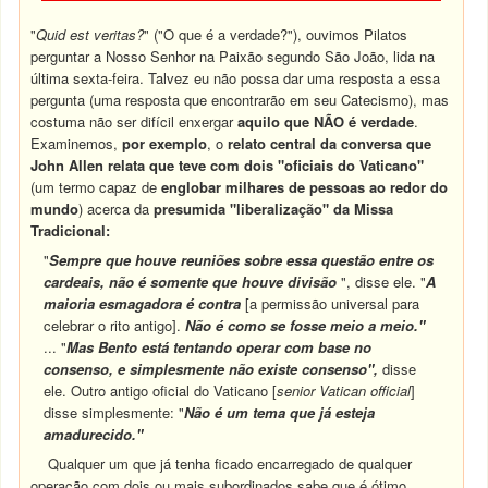
"
Quid est veritas?
" ("O que é a verdade?"), ouvimos Pilatos
perguntar a Nosso Senhor na Paixão segundo São João, lida na
última sexta-feira. Talvez eu não possa dar uma resposta a essa
pergunta (uma resposta que encontrarão em seu Catecismo), mas
costuma não ser difícil enxergar
aquilo que NÃO é verdade
.
Examinemos,
por exemplo
, o
relato central da conversa que
John Allen relata
que teve com dois "oficiais do Vaticano"
(um termo capaz de
englobar milhares de pessoas ao redor do
mundo
) acerca da
presumida "liberalização" da Missa
Tradicional:
"
Sempre que houve reuniões sobre essa questão entre os
cardeais, não é somente que houve divisão
", disse ele. "
A
maioria esmagadora é contra
[a permissão universal para
celebrar o rito antigo].
Não é como se fosse meio a meio."
... "
Mas Bento está tentando operar com base no
consenso, e simplesmente não existe consenso",
disse
ele. Outro antigo oficial do Vaticano [
senior Vatican official
]
disse simplesmente: "
Não é um tema que já esteja
amadurecido."
Qualquer um que já tenha ficado encarregado de qualquer
operação com dois ou mais subordinados sabe que é ótimo