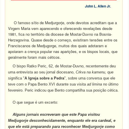
John L. Allen Jr.
O famoso sítio de Medjurgorje, onde devotos acreditam que a
Virgem Maria vem aparecendo e oferecendo revelações desde
1981, fica no território da diocese de Mostar-Duvno na Bosnia-
Herzegovina. Quase desde o começo, existiram tensões entre os
Franciscanos de Medjugorge, muitos dos quais adotaram e
apoiaram a crença popular nas aparições, e os bispos locais, que
geralmente foram mais céticos.
O bispo Ratko Peric, 62, de Mostar-Duvno, recentemente deu
uma entrevista ao seu jornal diocesano,
Crkva na kamenu,
que
significa "
A Igreja sobre a Pedra
", sobre uma conversa que ele
teve com o Papa Bento XVI durante sua visita
ad limina
no último
fevereiro. Peric indicou que Bento compartilha sua posição cética.
O que segue é um excerto:
Alguns jornais escreveram que este Papa visitou
Medjugorje desconhecidamente, enquanto ele era cardeal, e
que ele está preparando para reconhecer Medjurgorje como