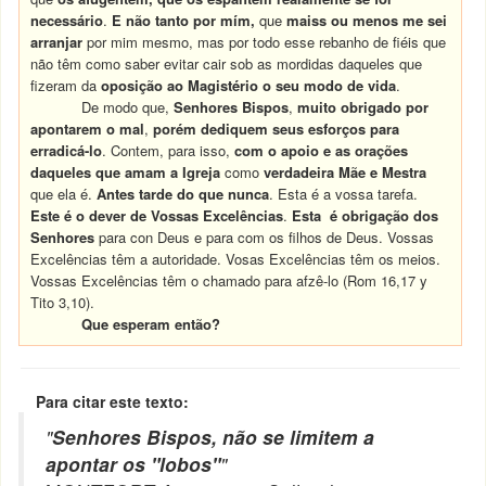
necessário
.
E não tanto por mím,
que
maiss ou menos me sei
arranjar
por mim mesmo, mas por todo esse rebanho de fiéis que
não têm como saber evitar cair sob as mordidas daqueles que
fizeram da
oposição ao Magistério o seu modo de vida
.
De modo que,
Senhores Bispos
,
muito obrigado por
apontarem o mal
,
porém dediquem seus esforços para
erradicá-lo
. Contem, para isso,
com o apoio e as orações
daqueles que amam a Igreja
como
verdadeira Mãe e Mestra
que ela é.
Antes tarde do que nunca
. Esta é a vossa tarefa.
Este é o dever de Vossas Excelências
.
Esta é obrigação dos
Senhores
para con Deus e para com os filhos de Deus. Vossas
Excelências têm a autoridade. Vosas Excelências têm os meios.
Vossas Excelências têm o chamado para afzê-lo (Rom 16,17 y
Tito 3,10).
Que esperam então?
Para citar este texto:
"
Senhores Bispos, não se limitem a
apontar os "lobos"
"