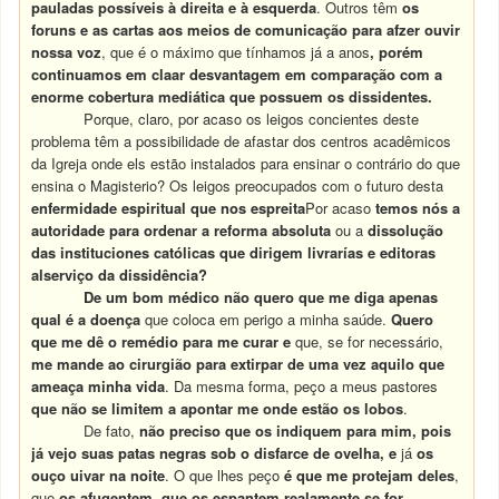
pauladas possíveis à direita e à esquerda
. Outros têm
os
foruns e as cartas aos meios de comunicação para afzer ouvir
nossa voz
, que é o máximo que tínhamos já a anos
,
porém
continuamos em claar desvantagem em comparação com a
enorme cobertura mediática que possuem os dissidentes.
Porque, claro, por acaso os leigos concientes deste
problema têm a possibilidade de afastar dos centros acadêmicos
da Igreja onde els estão instalados para ensinar o contrário do que
ensina o Magisterio? Os leigos preocupados com o futuro desta
enfermidade espiritual que nos espreita
Por acaso
temos nós a
autoridade para ordenar a reforma absoluta
ou a
dissolução
das instituciones católicas que dirigem livrarías e editoras
alserviço da dissidência?
De um bom médico não quero que me diga apenas
qual é a doença
que coloca em perigo a minha saúde.
Quero
que me dê o remédio para me curar e
que, se for necessário,
me mande ao cirurgião para extirpar de uma vez aquilo que
ameaça minha vida
. Da mesma forma, peço a meus pastores
que não se limitem a apontar me onde estão os lobos
.
De fato,
não preciso que os indiquem para mim, pois
já vejo suas patas negras sob o disfarce de ovelha, e
já
os
ouço uivar na noite
. O que lhes peço
é que me protejam deles
,
que
os afugentem, que os espantem realamente se for