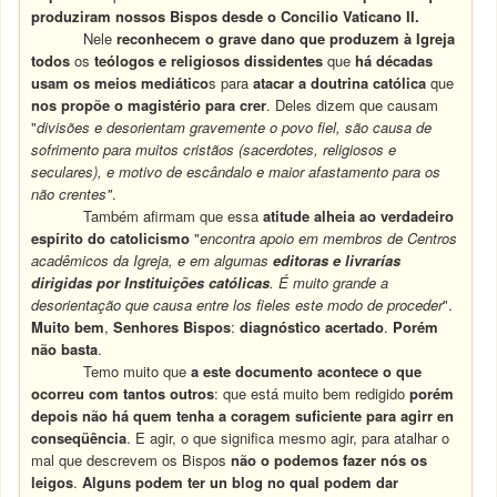
produziram nossos Bispos desde o Concilio Vaticano II.
Nele
reconhecem o grave dano que produzem à Igreja
todos
os
teólogos e religiosos dissidentes
que
há décadas
usam os meios mediático
s para
atacar a doutrina católica
que
nos propõe o magistério para crer
. Deles dizem que causam
"
divisões e desorientam gravemente o povo fiel, são causa de
sofrimento para muitos cristãos (sacerdotes, religiosos e
seculares), e motivo de escândalo e maior afastamento para os
não crentes"
.
Também afirmam que essa
atitude alheia ao verdadeiro
espírito do catolicismo
"
encontra apoio em membros de Centros
acadêmicos da Igreja, e em algumas
editoras e livrarías
dirigidas por Instituições católicas
. É muito grande a
desorientação que causa entre los fieles este modo de proceder
".
Muito bem
,
Senhores Bispos
:
diagnóstico acertado
.
Porém
não basta
.
Temo muito que
a este documento acontece o que
ocorreu com tantos outros
: que está muito bem redigido
porém
depois não há quem tenha a coragem suficiente para
agirr en
conseqüência
. E agir, o que significa mesmo agir, para atalhar o
mal que descrevem os Bispos
não o podemos fazer nós os
leigos
.
Alguns podem ter un blog no qual podem dar