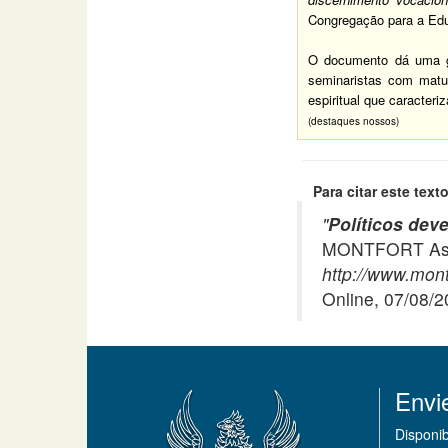
Congregação para a Educ
O documento dá uma gr
seminaristas com matu
espiritual que caracteri
(destaques nossos)
Para citar este texto
"
Políticos deve
MONTFORT Asso
http://www.mont
Online, 07/08/
Envi
Disponi