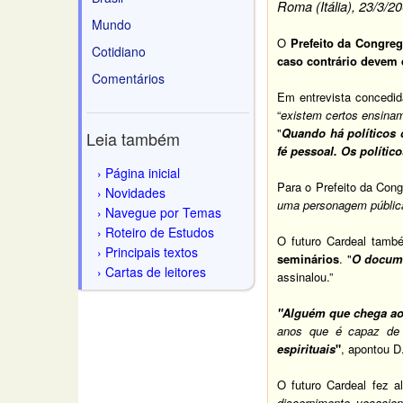
Roma (Itália), 23/3/2
Mundo
O
Prefeito da Congreg
Cotidiano
caso contrário devem d
Comentários
Em entrevista concedida
“
existem certos ensina
"
Quando há políticos 
Leia também
fé pessoal. Os político
Página inicial
Para o Prefeito da Con
Novidades
uma personagem pública
Navegue por Temas
Roteiro de Estudos
O futuro Cardeal tamb
Principais textos
seminários
. "
O docume
Cartas de leitores
assinalou.”
"Alguém que chega ao
anos que é capaz de v
espirituais
"
, apontou D
O futuro Cardeal fez 
discernimento vocaci