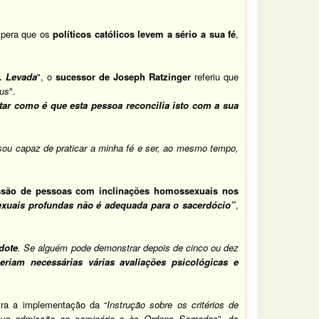
spera que os
políticos católicos levem a sério a sua fé
,
. Levada
", o
sucessor de Joseph Ratzinger
referiu que
sus
".
tar como é que esta pessoa reconcilia isto com a sua
 sou capaz de praticar a minha fé e ser, ao mesmo tempo,
issão de pessoas com inclinações homossexuais nos
xuais profundas não é adequada para o sacerdócio”
,
dote
. Se alguém pode demonstrar depois de cinco ou dez
eriam necessárias várias avaliações psicológicas e
tra a implementação da “
Instrução sobre os critérios de
 sua admissão ao seminário e às Ordens Sag
r
adas
”, da