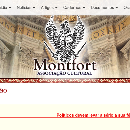
idia
Noticias
Artigos
Cadernos
Documentos
Or
ião
Políticos devem levar a sério a sua f