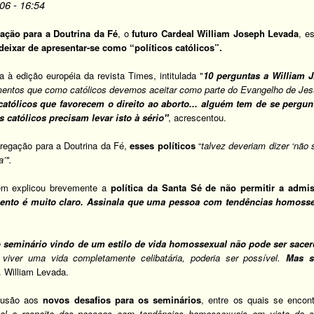
006 - 16:54
ação para a Doutrina da Fé
, o
futuro Cardeal William Joseph Levada
, e
eixar de apresentar-se como “políticos católicos”.
 à edição européia da revista Times, intitulada "
10 perguntas a William J
mentos que como católicos devemos aceitar como parte do Evangelho de Je
católicos que favorecem o direito ao aborto... alguém tem de se pergun
s católicos precisam levar isto à sério"
, acrescentou.
gregação para a Doutrina da Fé,
esses políticos
“
talvez deveriam dizer ‘não
’".
ém explicou brevemente a
política da Santa Sé de não permitir a adm
nto é muito claro. Assinala que uma pessoa com tendências homosse
 seminário
vindo de um estilo de vida homossexual não pode ser sacer
iver uma vida completamente celibatária, poderia ser possível.
Mas s
. William Levada.
alusão aos
novos desafios para os seminários
, entre os quais se encon
onal a respeito das pessoas com tendências homossexuais em vista da