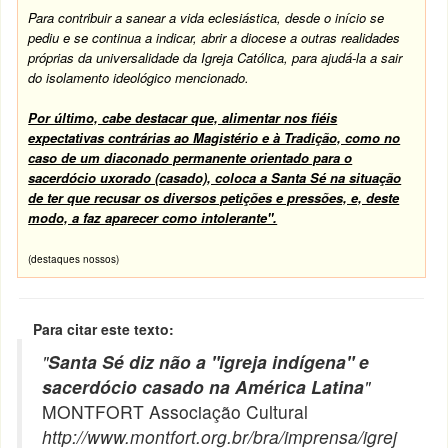
Para contribuir a sanear a vida eclesiástica, desde o início se
pediu e se continua a indicar, abrir a diocese a outras realidades
próprias da universalidade da
Igreja Católica
, para ajudá-la a sair
do isolamento ideológico mencionado.
Por último, cabe destacar que, alimentar nos fiéis
expectativas contrárias ao Magistério e à Tradição, como no
caso de um diaconado permanente orientado para o
sacerdócio uxorado (casado), coloca a Santa Sé na situação
de ter que recusar os diversos petições e pressões, e, deste
modo, a faz aparecer como intolerante".
(destaques nossos)
Para citar este texto:
"
Santa Sé diz não a "igreja indígena" e
sacerdócio casado na América Latina
"
MONTFORT Associação Cultural
http://www.montfort.org.br/bra/imprensa/igrej