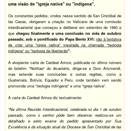
uma visão de "igreja nativa" ou "indígena".
Os constantes pedidos, vindos nesse sentido de San Cristóbal de
las Casas, obrigaram a criação no Vaticano de uma comissão
interdicasterial que começou a deliberar em setembro de 1993 e
que
chegou finalmente a uma conclusão no mês de outubro
passado, sob o pontificado do
Papa Bento XVI
:
não à tentativa
de criar uma "igreja nativa" inspirada na chamada "teologia
indígena" ou
"teologia da libertação
".
A eloqüente carta do Cardeal Arinze, publicada no último número
do boletim "Notitiae" do dicastério, dirige-se a Dom Arizmendi,
mas estende suas conclusões a outras regiões, como a
Guatemala, Bolívia, Equador e Peru, onde também vem sendo
promovida uma "teologia indíngena" e uma "igreja nativa".
A carta do Cardeal Arinze diz textualmente:
"Na última Reunião Interdicasterial, celebrada no dia 1 de outubro
passado, como o senhor pôde bem observar, realizou-se um
detalhado e sério exame do pedido apresentado por Sua
Excelência e da situação atual da Diocese de San Cristóbal de las