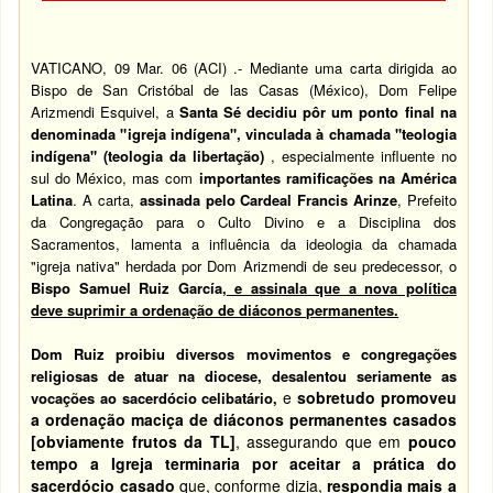
VATICANO, 09 Mar. 06 (
ACI
) .- Mediante uma carta dirigida ao
Bispo de San Cristóbal de las Casas (México), Dom Felipe
Arizmendi Esquivel, a
Santa Sé decidiu pôr um ponto final na
denominada "
igreja
indígena", vinculada à chamada "teologia
indígena" (teologia da libertação)
, especialmente influente no
sul do México, mas com
importantes ramificações na América
Latina
.
A carta,
assinada pelo Cardeal Francis Arinze
, Prefeito
da Congregação para o Culto Divino e a Disciplina dos
Sacramentos
, lamenta a influência da ideologia da chamada
"igreja nativa" herdada por Dom Arizmendi de seu predecessor, o
Bispo Samuel Ruiz García,
e assinala que a nova política
deve suprimir a ordenação de diáconos permanentes.
Dom Ruiz proibiu diversos movimentos e congregações
religiosas de atuar na diocese, desalentou seriamente as
e
sobretudo promoveu
vocações ao sacerdócio celibatário,
a ordenação maciça de diáconos permanentes casados
[obviamente frutos da TL]
, assegurando que em
pouco
tempo a Igreja terminaria por aceitar a prática do
sacerdócio casado
que, conforme dizia,
respondia mais a