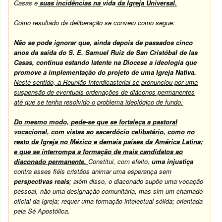
Casas e
suas incidências na
vida
da Igreja Universal.
Como resultado da deliberação se conveio como segue:
Não se pode ignorar que, ainda depois de passados cinco
anos da saída do S. E. Samuel Ruiz de San Cristóbal de las
Casas, continua estando latente na Diocese a ideologia que
promove a implementação do projeto de uma Igreja Nativa.
Neste sentido, a Reunião Interdicasterial se pronunciou por uma
suspensão de eventuais ordenações de diáconos permanentes
até que se tenha resolvido o problema ideológico de fundo.
Do mesmo modo, pede-se que se fortaleça a pastoral
vocacional, com vistas ao sacerdócio celibatário, como no
resto da Igreja no México e demais países da América Latina;
e que se interrompa a formação de mais candidatos ao
diaconado permanente.
Constitui, com efeito,
uma injustiça
contra esses fiéis cristãos animar uma esperança sem
perspectivas reais
; além disso, o diaconado supõe uma vocação
pessoal, não uma designação comunitária, mas sim um chamado
oficial da Igreja; requer uma formação intelectual sólida; orientada
pela Sé Apostólica.