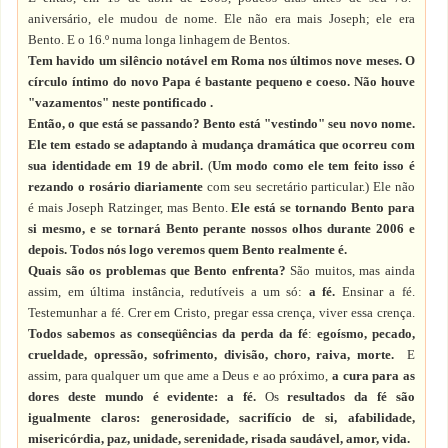
aniversário, ele mudou de nome. Ele não era mais Joseph; ele era
Bento. E o 16.º numa longa linhagem de Bentos.
Tem havido um silêncio notável em Roma nos últimos nove meses. O
círculo íntimo do novo Papa é bastante pequeno e coeso. Não houve
"vazamentos" neste pontificado
.
Então, o que está se passando? Bento está "vestindo" seu novo nome.
Ele tem estado se adaptando à mudança dramática que ocorreu com
sua identidade em 19 de abril.
(
Um modo como ele tem feito isso é
rezando o rosário diariamente
com seu secretário particular.) Ele não
é mais Joseph Ratzinger, mas Bento.
Ele está se tornando Bento para
si mesmo, e se tornará Bento perante nossos olhos durante 2006 e
depois. Todos nós logo veremos quem Bento realmente é
.
Quais são os problemas que Bento enfrenta?
São muitos, mas ainda
assim, em última instância, redutíveis a um só:
a fé.
Ensinar a fé.
Testemunhar a fé. Crer em Cristo, pregar essa crença, viver essa crença.
Todos sabemos as conseqüências da perda da fé
:
egoísmo, pecado,
crueldade, opressão, sofrimento, divisão, choro, raiva, morte.
E
assim, para qualquer um que ame a Deus e ao próximo,
a cura para as
dores deste mundo é evidente: a fé.
Os
resultados da fé são
igualmente claros: generosidade, sacrifício de si,
afabilidade,
misericórdia, paz, unidade, serenidade, risada saudável, amor, vida.