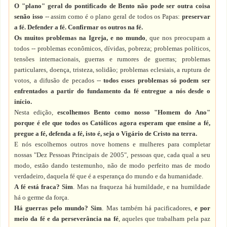
O "plano" geral do pontificado de Bento não pode ser outra coisa
senão isso
-- assim como é o plano geral de todos os Papas:
preservar
a fé. Defender a fé. Confirmar os outros na fé.
Os muitos problemas na Igreja, e no mundo
, que nos preocupam a
todos -- problemas econômicos, dívidas, pobreza; problemas políticos,
tensões internacionais, guerras e rumores de guerras; problemas
particulares, doença, tristeza, solidão; problemas eclesiais, a ruptura de
votos, a difusão de pecados --
todos esses problemas só podem ser
enfrentados a partir do fundamento da fé entregue a nós desde o
início.
Nesta edição,
escolhemos Bento como nosso "Homem do Ano"
porque é ele que todos os Católicos agora esperam que ensine a fé,
pregue a fé, defenda a fé, isto é, seja o Vigário de Cristo na terra.
E nós escolhemos outros nove homens e mulheres para completar
nossas "Dez Pessoas Principais de 2005", pessoas que, cada qual a seu
modo, estão dando testemunho, não de modo perfeito mas de modo
verdadeiro, daquela fé que é a esperança do mundo e da humanidade.
A fé está fraca? Sim
. Mas na fraqueza há humildade, e na humildade
há o germe da força.
Há guerras pelo mundo? Sim
. Mas também há pacificadores,
e por
meio da fé e da perseverância na fé
, aqueles que trabalham pela paz