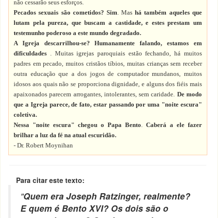
não cessarão seus esforços.
Pecados sexuais são cometidos? Sim
. Mas
há também aqueles que
lutam pela pureza, que buscam a castidade, e estes prestam um
testemunho poderoso a este mundo degradado.
A Igreja descarrilhou-se? Humanamente falando, estamos em
dificuldades
. Muitas igrejas paroquiais estão fechando, há muitos
padres em pecado, muitos cristãos tíbios, muitas crianças sem receber
outra educação que a dos jogos de computador mundanos, muitos
idosos aos quais não se proporciona dignidade, e alguns dos fiéis mais
apaixonados parecem arrogantes, intolerantes, sem caridade.
De modo
que a Igreja parece, de fato, estar passando por uma "noite escura"
coletiva.
Nessa "noite escura" chegou o Papa Bento
.
Caberá a ele fazer
brilhar a luz da fé na atual escuridão.
- Dr. Robert Moynihan
Para citar este texto:
"
Quem era Joseph Ratzinger, realmente?
E quem é Bento XVI? Os dois são o