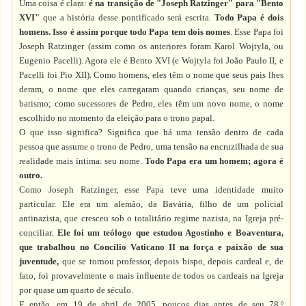
Uma coisa é clara:
é na transição de "Joseph Ratzinger" para "Bento
XVI"
que a história desse pontificado será escrita.
Todo Papa é dois
homens. Isso é assim porque todo Papa tem dois nomes
. Esse Papa foi
Joseph Ratzinger (assim como os anteriores foram Karol Wojtyla, ou
Eugenio Pacelli). Agora ele é Bento XVI (e Wojtyla foi João Paulo II, e
Pacelli foi Pio XII). Como homens, eles têm o nome que seus pais lhes
deram, o nome que eles carregaram quando crianças, seu nome de
batismo; como sucessores de Pedro, eles têm um novo nome, o nome
escolhido no momento da eleição para o trono papal.
O que isso significa? Significa que há uma tensão dentro de cada
pessoa que assume o trono de Pedro, uma tensão na encruzilhada de sua
realidade mais íntima: seu nome.
Todo Papa era um homem; agora é
outro.
Como Joseph Ratzinger, esse Papa teve uma identidade muito
particular. Ele era um alemão, da Bavária, filho de um policial
antinazista, que cresceu sob o totalitário regime nazista, na Igreja pré-
conciliar.
Ele foi um teólogo que estudou Agostinho e Boaventura,
que trabalhou no Concílio Vaticano II na força e paixão de sua
juventude,
que se tornou professor, depois bispo, depois cardeal e, de
fato, foi provavelmente o mais influente de todos os cardeais na Igreja
por quase um quarto de século.
E então, em 19 de abril de 2005, poucos dias antes de seu 78.º