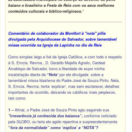
baiano e brasileiro a Festa de Reis com os seus melhores
conteúdos culturais e bíblico-religiosos.'
Comentário de colaborador da Montfort à "nota" pífia
divulgada pela Arquidiocese de Salvador, sobre lamentável
missa ocorrida na Igreja da Lapinha no dis de Reis
Como simples leigo e fiel da Igreja Católica, e com todo o respeito
à S. Emcia. Revma., D. Geraldo Majella Agnelo, Cardeal
Arcebispo de Salvador, tomo a liberdade de expor minha
insatisfação diante da
“Nota
” por ele divulgada sobre a
lamentável missa blasfema do Padre José de Souza Pinto. Nela,
S. Emcia. Revma. tenta ‘
explicar’
, mas sem esclarecer, detalhes
importantes do ocorrido, deixando os católicos mais perplexos,
tais como:
1 –
Afinal, o Padre José de Souza Pinto agiu seguindo sua
"irreverência
já conhecida dos baianos”
,
conforme noticiado
pela GLOBO, ou teria ele agido repentina e surpreendentemente
“
fora da normalidade
”
como
‘explica’
a “NOTA”?