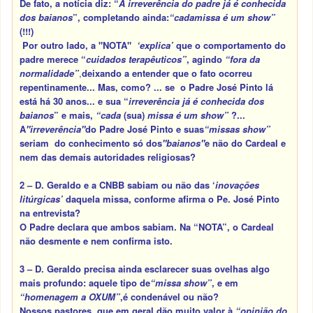
De fato, a notícia diz
: “
A irreverência do padre já é conhecida
dos baianos
”
,
completando ainda:
“cada
missa é um show”
(!!!)
Por outro lado, a
"NOTA
"
‘explica’
que o comportamento do
padre merece
“
cuidados terapêuticos”
, agindo
“fora da
normalidade”
,
deixando a entender que o fato ocorreu
repentinamente... Mas, como? ... se o Padre José Pinto lá
está há 30 anos... e sua “
irreverência já é conhecida dos
baianos
”
e mais,
“cada
(sua)
missa é um show”
?...
A
"irreverência"
do Padre José Pinto e suas
“missas show”
seriam do conhecimento só dos
"baianos
"
e não do Cardeal e
nem das demais autoridades religiosas?
2 – D. Geraldo e a CNBB sabiam ou não das ‘
inovações
litúrgicas’
daquela missa, conforme afirma o Pe. José Pinto
na entrevista?
O Padre declara que ambos sabiam. Na
“NOTA”,
o Cardeal
não desmente e nem confirma isto.
3 – D. Geraldo precisa ainda esclarecer suas ovelhas algo
mais profundo: aquele tipo de
“missa show”
,
e em
“homenagem a OXUM”
,
é condenável ou não?
Nossos pastores, que em geral dão muito valor à
“opinião do