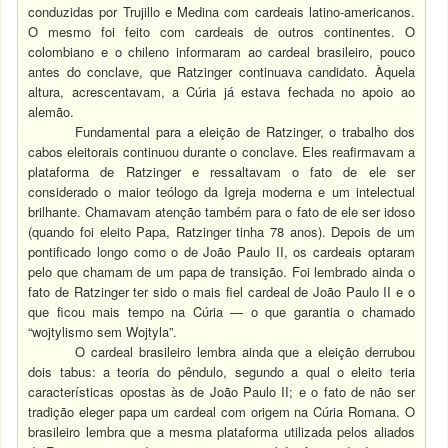
conduzidas por Trujillo e Medina com cardeais latino-americanos.
O mesmo foi feito com cardeais de outros continentes. O
colombiano e o chileno informaram ao cardeal brasileiro, pouco
antes do conclave, que Ratzinger continuava candidato. Àquela
altura, acrescentavam, a Cúria já estava fechada no apoio ao
alemão.
Fundamental para a eleição de Ratzinger, o trabalho dos
cabos eleitorais continuou durante o conclave. Eles reafirmavam a
plataforma de Ratzinger e ressaltavam o fato de ele ser
considerado o maior teólogo da Igreja moderna e um intelectual
brilhante. Chamavam atenção também para o fato de ele ser idoso
(quando foi eleito Papa, Ratzinger tinha 78 anos). Depois de um
pontificado longo como o de João Paulo II, os cardeais optaram
pelo que chamam de um papa de transição. Foi lembrado ainda o
fato de Ratzinger ter sido o mais fiel cardeal de João Paulo II e o
que ficou mais tempo na Cúria — o que garantia o chamado
“wojtylismo sem Wojtyla”.
O cardeal brasileiro lembra ainda que a eleição derrubou
dois tabus: a teoria do pêndulo, segundo a qual o eleito teria
características opostas às de João Paulo II; e o fato de não ser
tradição eleger papa um cardeal com origem na Cúria Romana. O
brasileiro lembra que a mesma plataforma utilizada pelos aliados