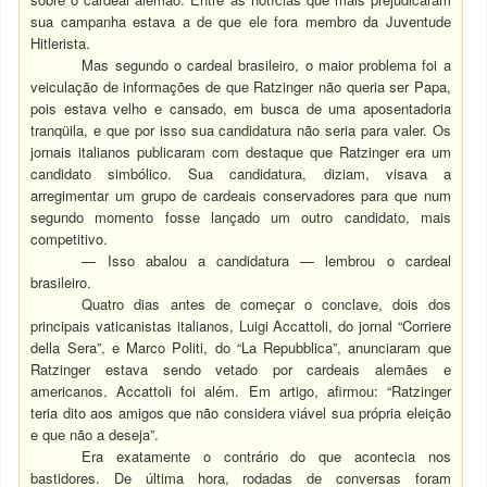
sua campanha estava a de que ele fora membro da Juventude
Hitlerista.
Mas segundo o cardeal brasileiro, o maior problema foi a
veiculação de informações de que Ratzinger não queria ser Papa,
pois estava velho e cansado, em busca de uma aposentadoria
tranqüila, e que por isso sua candidatura não seria para valer. Os
jornais italianos publicaram com destaque que Ratzinger era um
candidato simbólico. Sua candidatura, diziam, visava a
arregimentar um grupo de cardeais conservadores para que num
segundo momento fosse lançado um outro candidato, mais
competitivo.
— Isso abalou a candidatura — lembrou o cardeal
brasileiro.
Quatro dias antes de começar o conclave, dois dos
principais vaticanistas italianos, Luigi Accattoli, do jornal “Corriere
della Sera”, e Marco Politi, do “La Repubblica”, anunciaram que
Ratzinger estava sendo vetado por cardeais alemães e
americanos. Accattoli foi além. Em artigo, afirmou: “Ratzinger
teria dito aos amigos que não considera viável sua própria eleição
e que não a deseja”.
Era exatamente o contrário do que acontecia nos
bastidores. De última hora, rodadas de conversas foram