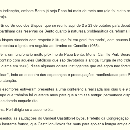
ndicação, embora Bento já seja Papa há mais de meio ano (ele foi eleito no 
reja.
rtir do Sínodo dos Bispos, que se reuniu aqui de 2 a 23 de outubro para debat
artilham das reservas de Bento quanto à natureza problemática da reforma lit
s bispos sinodais com respeito à liturgia foi em geral “animado”, com pouco
arrebatou a Igreja em seguida ao término do Concílio (1965).
orém, um funcionário muito próximo do Papa Bento, Mons. Camille Perl, Secr
ontato com aqueles Católicos que são devotados à antiga liturgia de rito tri
m cisma em 1988), disse algumas coisas instingantes que até agora não fora
Vatican", indo ao encontro das esperanças e preocupações manifestadas pel
e atenção.
s escritores estiveram presentes a uma conferência realizada nos dias 8 e 
po que trabalha há quarenta anos para que a "missa antiga" permaneça dispon
celebrada naquele rito.
s. Perl dirigiu-se à assembléia.
resentou as saudações do Cardeal Castrillon-Hoyos, Prefeito da Congregação
bastante franco, que Castrillon-Hoyos fez mais para apoiar a liturgia antig