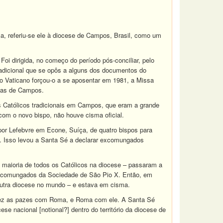
za, referiu-se ele à diocese de Campos, Brasil, como um
oi dirigida, no começo do período pós-conciliar, pelo
adicional que se opôs a alguns dos documentos do
o o Vaticano forçou-o a se aposentar em 1981, a Missa
ejas de Campos.
s Católicos tradicionais em Campos, que eram a grande
com o novo bispo, não houve cisma oficial.
por Lefebvre em Econe, Suíça, de quatro bispos para
m. Isso levou a Santa Sé a declarar excomungados
 maioria de todos os Católicos na diocese – passaram a
 excomungados da Sociedade de São Pio X. Então, em
utra diocese no mundo – e estava em cisma.
 fez as pazes com Roma, e Roma com ele. A Santa Sé
 nacional [notional?] dentro do território da diocese de