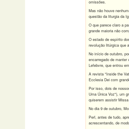
omissões.
Mas não houve nenhuma i
questão da liturgia da Ig
O que parece claro a pa
grande maioria não comp
O estado de espírito do
revolução litúrgica que 
No início de outubro, p
encarregado de manter c
Lefebvre, que entrou e
A revista "Inside the 
Ecclesia Dei com grand
Por isso, dois de nosso
Uma Única Voz"), um gru
quiserem assistir Missa 
No dia 9 de outubro, Mon
Perl, antes de tudo, ap
acrescentando, de modo 