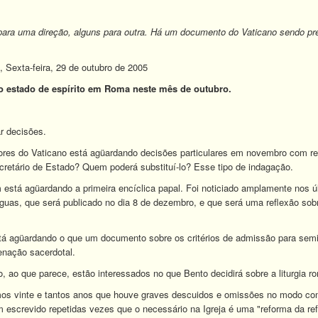
para uma direção, alguns para outra. Há um documento do Vaticano sendo pre
.
exta-feira, 29 de outubro de 2005
o estado de espírito em Roma neste mês de outubro.
r decisões.
ores do Vaticano está agüardando decisões particulares em novembro com r
ecretário de Estado? Quem poderá substituí-lo? Esse tipo de indagação.
está agüardando a primeira encíclica papal. Foi noticiado amplamente nos úl
ínguas, que será publicado no dia 8 de dezembro, e que será uma reflexão so
á agüardando o que um documento sobre os critérios de admissão para semi
enação sacerdotal.
 ao que parece, estão interessados no que Bento decidirá sobre a liturgia 
mos vinte e tantos anos que houve graves descuidos e omissões no modo como 
 escrevido repetidas vezes que o necessário na Igreja é uma "reforma da r