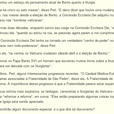
ntou um esboço do pensamento atual de Bento quanto à liturgia.
 há cinco ou seis meses", disse Perl. "E devo dizer que houve uma mudança
a: nos meses desde a eleição de Bento, a Comissão Ecclesia Dei adquiriu m
ssou nas "sombras vaticanas".
ltimas duas décadas, enquanto serviu seu cargo na Comissão Ecclesia Dei, 
tinuou ele, "quando eu estou na rua, as pessoas agora param e me cumprim
 a Comissão Ecclesia Dei tenha se tornado um verdadeiro "centro de poder" 
os nem todo-poderosos", disse Perl.
 ele, "os ventos no Vaticano mudaram (desde abril e a eleição de Bento)."
s no Papa Bento XVI um homem que escreveu muitos livros sobre a liturgia, 
ra ser deixada com os liturgistas".
ns. Perl, alguns interessantes progressos recentes. "O Cardeal Medina-Este
reiras associadas à Fraternidade de São Pedro", disse ele. A Fraternidade de
a. A importância desse progresso é que a Fraternidade parece estar expan
sua notícia mais explosiva: os teólogos, canonistas e liturgistas do Vaticano
ara "reformar a reforma", em suma: "Eles estão preparando algumas coisas i
 Igreja está sendo apreciado.
mitirão algum documento especial, e o que dirá tal documento?