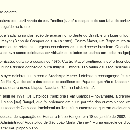
.
so adiante.
estava compartilhando de seu "melhor juízo" a despeito de sua falta de certe
 seguido no futuro.
calizada numa plantação de açúcar no nordeste do Brasil, é um lugar único. F
o Mayer (Bispo de Campos de 1949 a 1981). Castro Mayer, um Bispo muito tr
ementou as reformas litúrgicas conciliares em sua diocese brasileira. Quand
nda estava sendo celebrada por virtualmente todos os padres em todas as igr
missão, durante a década de 1980, Castro Mayer continuou a ser o líder do
s nunca tinham conhecido outra liturgia. Embora isso tenha causado tensões 
Mayer celebrou junto com o Arcebispo Marcel Lefebvre a consagração feita 
 São Pio X, a despeito das ordens específicas do Papa de que não o fizesse
e os quatro novos bispos. Nascia o "Cisma Lefebvrista".
m abril de 1991. Os Católicos tradicionais em Campos – novamente, a grande
 Liciano [
sic
] Rangel, que foi ordenado em 1991 por três dos quatro bispos
nidade de Católicos tradicional muito mais numerosa do que em qualquer o
década de separação de Roma, o Bispo Rangel, em 18 de janeiro de 2002,
dministrador Apostólico de São João Maria Vianney" – uma espécie de diocese
 ter seu próprio bispo.