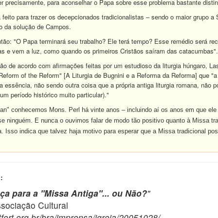
r precisamente, para aconselhar o Papa sobre esse problema bastante distin
 feito para trazer os decepcionados tradicionalistas – sendo o maior grupo 
o da solução de Campos.
ntão: "O Papa terminará seu trabalho? Ele terá tempo? Esse remédio será re
s e vem a luz, como quando os primeiros Cristãos saíram das catacumbas".
tão de acordo com afirmações feitas por um estudioso da liturgia húngaro, La
Reform of the Reform" [A Liturgia de Bugnini e a Reforma da Reforma] que "a li
sua essência, não sendo outra coisa que a própria antiga liturgia romana, não
 um período histórico muito particular)."
can" conhecemos Mons. Perl há vinte anos – incluindo aí os anos em que el
e ninguém. E nunca o ouvimos falar de modo tão positivo quanto à Missa tra
sta. Isso indica que talvez haja motivo para esperar que a Missa tradicional 
:
a para a "Missa Antiga"... ou Não?
"
ciação Cultural
fort.org.br/bra/imprensa/igreja/20051028/