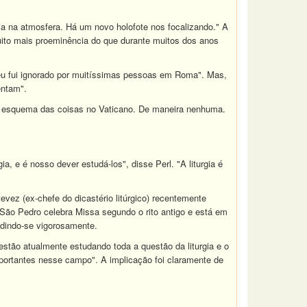
 na atmosfera. Há um novo holofote nos focalizando." A
uito mais proeminência do que durante muitos dos anos
"eu fui ignorado por muitíssimas pessoas em Roma". Mas,
entam".
no esquema das coisas no Vaticano. De maneira nenhuma.
e é nosso dever estudá-los", disse Perl. "A liturgia é
vez (ex-chefe do dicastério litúrgico) recentemente
 São Pedro celebra Missa segundo o rito antigo e está em
dindo-se vigorosamente.
 estão atualmente estudando toda a questão da liturgia e o
mportantes nesse campo". A implicação foi claramente de