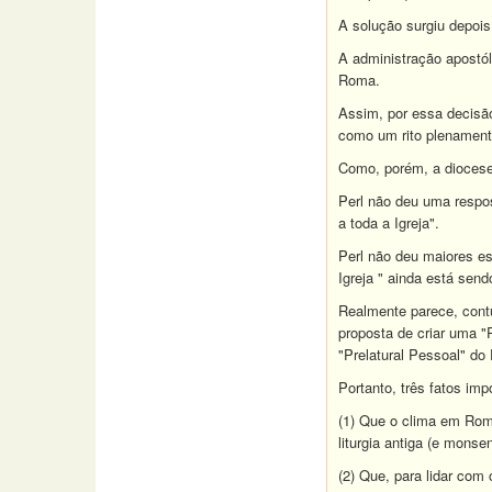
A solução surgiu depoi
A administração apostól
Roma.
Assim, por essa decisão
como um rito plenament
Como, porém, a dioces
Perl não deu uma respos
a toda a Igreja".
Perl não deu maiores es
Igreja " ainda está send
Realmente parece, cont
proposta de criar uma "P
"Prelatural Pessoal" do
Portanto, três fatos im
(1) Que o clima em Rom
liturgia antiga (e mons
(2) Que, para lidar com