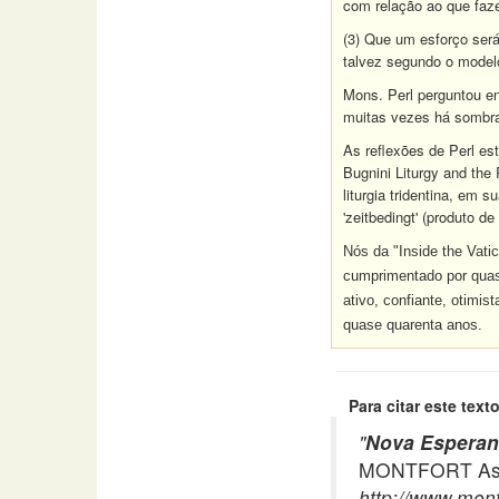
com relação ao que faze
(3) Que um esforço será
talvez segundo o model
Mons. Perl perguntou e
muitas vezes há sombra
As reflexões de Perl es
Bugnini Liturgy and the 
liturgia tridentina, em 
'zeitbedingt' (produto de
Nós da "Inside the Vati
cumprimentado por quas
ativo, confiante, otimi
quase quarenta anos.
Para citar este texto
"
Nova Esperanç
MONTFORT Asso
http://www.mont