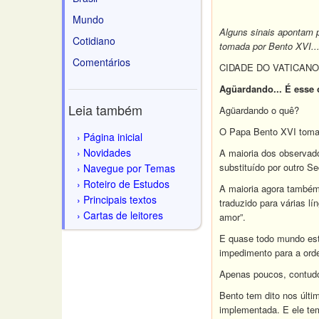
Mundo
Alguns sinais apontam 
Cotidiano
tomada por Bento XVI..
Comentários
CIDADE DO VATICANO, S
Agüardando... É esse 
Leia também
Agüardando o quê?
O Papa Bento XVI toma
Página inicial
Novidades
A maioria dos observad
substituído por outro S
Navegue por Temas
Roteiro de Estudos
A maioria agora também 
Principais textos
traduzido para várias l
Cartas de leitores
amor”.
E quase todo mundo est
impedimento para a ord
Apenas poucos, contudo,
Bento tem dito nos últi
implementada. E ele tem