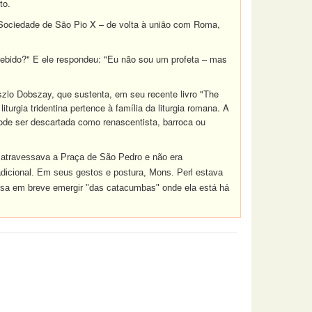
to.
a Sociedade de São Pio X – de volta à união com Roma,
cebido?" E ele respondeu: "Eu não sou um profeta – mas
szlo Dobszay, que sustenta, em seu recente livro "The
turgia tridentina pertence à família da liturgia romana. A
 pode ser descartada como renascentista, barroca ou
e atravessava a Praça de São Pedro e não era
dicional. Em seus gestos e postura, Mons. Perl estava
possa em breve emergir "das catacumbas" onde ela está há