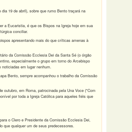
dia 19 de abril), sobre que rumo Bento traçará na
er a Eucaristia, é que os Bispos na Igreja hoje em sua
úrgica conciliar.
s bispos apresentando mais do que críticas amenas à
etário da Comissão Ecclesia Dei da Santa Sé (o órgão
dentino, especialmente o grupo em torno do Arcebispo
m noticiadas em lugar nenhum.
o Papa Bento, sempre acompanhou o trabalho da Comissão
9 de outubro, em Roma, patrocinada pela Una Voce ("Com
ível por toda a Igreja Católica para aqueles fiéis que
 para o Clero e Presidente da Comissão Ecclesia Dei,
a do que qualquer um de seus predecessores.