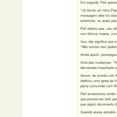
Em seguida, Perl aprese
"Já temos um novo Papa
mensagem dele foi clar
anteriores, os quais pa
Perl relatou que, nas ú
nos últimos meses, con
Isso não significa que
"Não somos nem poderos
Ainda assim, prosseguiu
Uma das mudanças: "Temo
demasiado importante pa
Houve, de acordo com Mo
dedicou uma igreja às f
plena comunhão com Rom
Perl acrescentou então 
que precisa ser feito p
que algum documento da
Quando esses estudos e