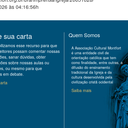
2026 às 04:16:56h
e sua carta
Quem Somos
bilizamos esse recurso para que
A Associação Cultural Montfort
leitores possam comentar nossas
é uma entidade civil de
ões, sanar dúvidas, obter
orientação católica que tem
ções sobre nossas aulas ou
como finalidade, entre outras, a
difusão do ensinamento
des, ou mesmo para que
tradicional da Igreja e da
s em debate.
cultura desenvolvida pela
civilização cristã ocidental
arta
Saiba mais