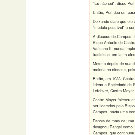
"Eu não sei", disse Perl
Então, Perl deu um pas
Deixando claro que ele 
"modelo possível" a ser
A diocese de Campos, lo
Bispo Antonio de Castr
Vaticano II, nunca impl
tradicional em latim ai
Mesmo depois de sua de
maioria na diocese, poi
Então, em 1988, Castro 
liderar a Sociedade de
Lefebvre, Castro Mayer 
Castro Mayer faleceu e
ser liderados pelo Bispo
Campos, havia uma comu
Depois de mais de uma 
designou Rangel como "A
Campos, que continuou a