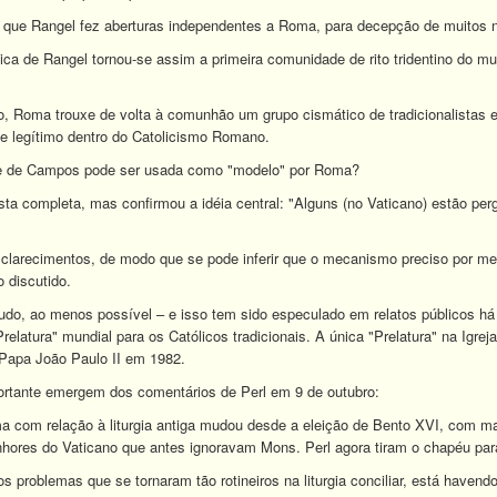
s que Rangel fez aberturas independentes a Roma, para decepção de muitos 
ica de Rangel tornou-se assim a primeira comunidade de rito tridentino do mu
, Roma trouxe de volta à comunhão um grupo cismático de tradicionalistas e
e legítimo dentro do Catolicismo Romano.
e de Campos pode ser usada como "modelo" por Roma?
ta completa, mas confirmou a idéia central: "Alguns (no Vaticano) estão pe
clarecimentos, de modo que se pode inferir que o mecanismo preciso por mei
o discutido.
udo, ao menos possível – e isso tem sido especulado em relatos públicos 
relatura" mundial para os Católicos tradicionais. A única "Prelatura" na Igre
 Papa João Paulo II em 1982.
portante emergem dos comentários de Perl em 9 de outubro:
a com relação à liturgia antiga mudou desde a eleição de Bento XVI, com ma
enhores do Vaticano que antes ignoravam Mons. Perl agora tiram o chapéu par
 os problemas que se tornaram tão rotineiros na liturgia conciliar, está hav