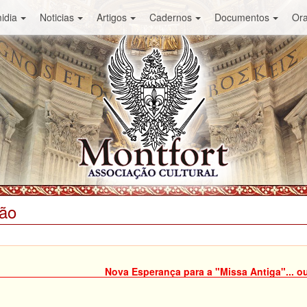
idia
Noticias
Artigos
Cadernos
Documentos
Or
ião
Nova Esperança para a "Missa Antiga"... o