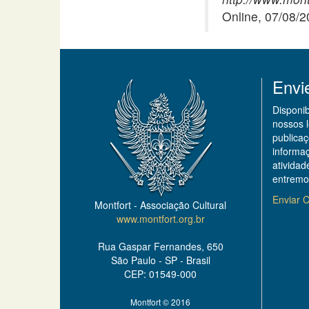
Online, 07/08/
Envi
Disponi
nossos 
publicaç
informa
ativida
entremo
Enviar C
Montfort - Associação Cultural
www.montfort.org.br
Rua Gaspar Fernandes, 650
São Paulo - SP - Brasil
CEP: 01549-000
Montfort © 2016