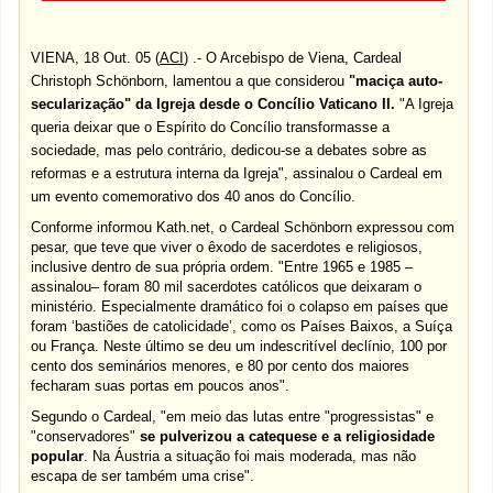
VIENA, 18 Out. 05 (
ACI
) .- O Arcebispo de Viena, Cardeal
Christoph Schönborn, lamentou a que considerou
"maciça auto-
secularização" da
Igreja
desde o Concílio Vaticano II.
"A Igreja
queria deixar que o Espírito do Concílio transformasse a
sociedade, mas pelo contrário, dedicou-se a debates sobre as
reformas e a estrutura interna da Igreja", assinalou o Cardeal em
um evento comemorativo dos 40 anos do Concílio.
Conforme informou Kath.net, o Cardeal Schönborn expressou com
pesar, que teve que viver o êxodo de sacerdotes e religiosos,
inclusive dentro de sua própria ordem. "Entre 1965 e 1985 –
assinalou– foram 80 mil sacerdotes católicos que deixaram o
ministério. Especialmente dramático foi o colapso em países que
foram ‘bastiões de catolicidade’, como os Países Baixos, a Suíça
ou França. Neste último se deu um indescritível declínio, 100 por
cento dos seminários menores, e 80 por cento dos maiores
fecharam suas portas em poucos anos".
Segundo o Cardeal, "em meio das lutas entre "progressistas" e
"conservadores"
se pulverizou a catequese e a religiosidade
popular
. Na Áustria a situação foi mais moderada, mas não
escapa de ser também uma crise".