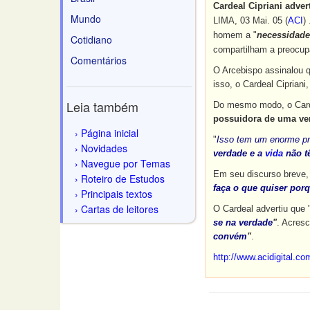
Cardeal Cipriani adver
Mundo
LIMA, 03 Mai. 05 (
ACI
) 
homem a "
necessidade
Cotidiano
compartilham a preocup
Comentários
O Arcebispo assinalou 
isso, o Cardeal Ciprian
Leia também
Do mesmo modo, o Card
possuidora de uma ve
Página inicial
"
Isso tem um enorme pr
Novidades
verdade e a
vida
não t
Navegue por Temas
Em seu discurso breve,
Roteiro de Estudos
faça o que quiser por
Principais textos
Cartas de leitores
O Cardeal advertiu que 
se na verdade
"
. Acres
convém
"
.
http://www.acidigital.c