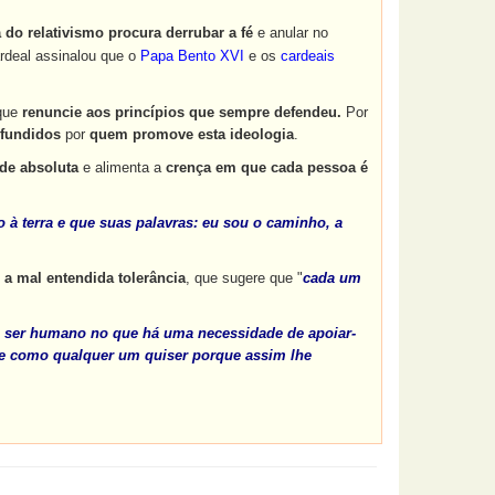
a do relativismo
procura derrubar a fé
e anular no
ardeal assinalou que o
Papa Bento XVI
e os
cardeais
 que
renuncie aos princípios que sempre defendeu.
Por
nfundidos
por
quem promove esta ideologia
.
ade absoluta
e alimenta a
crença em que cada pessoa é
 à terra e que suas palavras: eu sou o caminho, a
 a mal entendida tolerância
, que sugere que "
cada um
o ser humano no que há uma necessidade de apoiar-
de como qualquer um quiser porque assim lhe