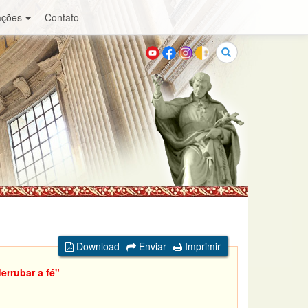
ações
Contato
Buscar
Download
Enviar
Imprimir
errubar a fé"