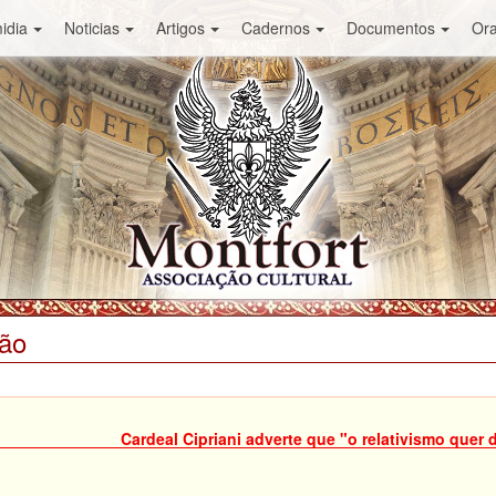
idia
Noticias
Artigos
Cadernos
Documentos
Or
ião
Cardeal Cipriani adverte que "o relativismo quer d