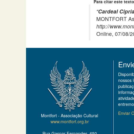
Para citar este texto
"
Cardeal Cipria
MONTFORT Asso
http://www.mont
Online, 07/08/
Envi
Disponi
nossos 
publicaç
informa
ativida
entremo
Enviar C
Montfort - Associação Cultural
www.montfort.org.br
Rua Gaspar Fernandes, 650