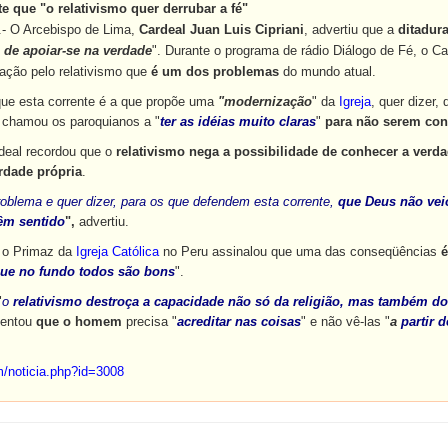
te que "o relativismo quer derrubar a fé"
.-
O Arcebispo de Lima,
Cardeal Juan Luis Cipriani
, advertiu que a
ditadur
 de apoiar-se na verdade
".
Durante o programa de rádio Diálogo de Fé, o C
ação pelo relativismo que
é um dos problemas
do mundo atual.
que esta corrente é a que propõe uma
"modernização
" da
Igreja
, quer dizer,
i, chamou os paroquianos a "
ter as idéias muito claras
"
para não serem co
eal recordou que o
relativismo nega a possibilidade de conhecer a verd
rdade própria
.
oblema e quer dizer, para os que defendem esta corrente,
que Deus não veio
êm sentido
",
advertiu.
 o Primaz da
Igreja Católica
no Peru assinalou que uma das conseqüências
é
que no fundo todos são bons
".
"
o
relativismo destroça a capacidade não só da religião, mas também d
centou
que o homem
precisa "
acreditar nas coisas
" e não vê-las "
a
partir 
om/noticia.php?id=3008