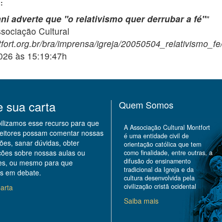
:
ni adverte que "o relativismo quer derrubar a fé"
"
ciação Cultural
fort.org.br/bra/imprensa/igreja/20050504_relativismo_fe
2026 às 15:19:47h
e sua carta
Quem Somos
bilizamos esse recurso para que
A Associação Cultural Montfort
leitores possam comentar nossas
é uma entidade civil de
ões, sanar dúvidas, obter
orientação católica que tem
ções sobre nossas aulas ou
como finalidade, entre outras, a
difusão do ensinamento
des, ou mesmo para que
tradicional da Igreja e da
s em debate.
cultura desenvolvida pela
civilização cristã ocidental
arta
Saiba mais