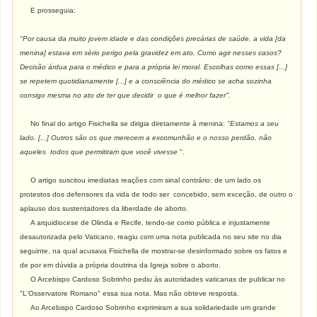
E prosseguia:
"Por causa da muito jovem idade e das condições precárias de saúde, a vida [da
menina] estava em sério perigo pela gravidez em ato. Como agir nesses casos?
Decisão árdua para o médico e para a própria lei moral. Escolhas como essas [...]
se repetem quotidianamente [...] e a consciência do médico se acha sozinha
consigo mesma no ato de ter que decidir o que é melhor fazer".
No final do artigo Fisichella se dirigia diretamente à menina:
"Estamos a seu
lado. [...] Outros são os que merecem a excomunhão e o nosso perdão, não
aqueles todos que permitiram que você vivesse
".
O artigo suscitou imediatas reações com sinal contrário: de um lado os
protestos dos defensores da vida de todo ser concebido, sem exceção, de outro o
aplauso dos sustentadores da liberdade de aborto.
A arquidiocese de Olinda e Recife, tendo-se como pública e injustamente
desautorizada pelo Vaticano, reagiu com uma nota publicada no seu site no dia
seguinte, na qual acusava Fisichella de mostrar-se desinformado sobre os fatos e
de por em dúvida a própria doutrina da Igreja sobre o aborto.
O Arcebispo Cardoso Sobrinho pediu às autoridades vaticanas de publicar no
"L'Osservatore Romano" essa sua nota. Mas não obteve resposta.
Ao Arcebispo Cardoso Sobrinho exprimiram a sua solidariedade um grande