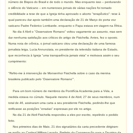
número de Bispos do Brasil e de todo o mundo. Mas enquanto isso – perdurando
o silêncio do Vaticano – em numerosos jornais de várias nações foi tomado
credibilidade a tese de que a Igreja tinha aprovado o aborto "terapêutico": tese à
qual pareceu dar apoio também uma declaração de 21 de Março do porta voz
vaticano Padre Federico Lombarde, enquanto o Papa estava em viagem na África.
No dia 4 Abril o "Osservatore Romano" voltou vagamente ao assunto, mas sem
dar nenhuma satisfação aos críticos do artigo de Fisichella. Antes, fez o oposto.
Numa nota de crônica, o jornal vaticano citou uma declaração de uma famosa
jornalista leiga, Lucia Annunziata, ex presidente da televisão italiana de Estado,
que reconhecia à Igreja "uma transparência jamais vista" e motivava assim o seu
cumprimento:
"Refiro-me à intervenção de Monsenhor Fisichella sobre o caso da menina
brasileira publicado pelo 'Osservatore Romano'".
Para um bom número de membros da Pontifícia Academia para a Vida, a
medida estava no cúmulo. Naquele mesmo 4 de Abril, 27 de seus membros, num
total de 46, assinaram uma carta a seu presidente Fisichella, pedindo-lhe que
retificasse as posições "erradas" expressas por ele no artigo.
No dia 21 de Abril Fisichella respondeu a eles por escrito, repelindo o pedido
feito.
Nos primeiros dias de Maio, 21 dos signatários da carta precedente dirigiram-
se então ao Cardeal William Levada, Prefeito da Congregação para a Doutrina da