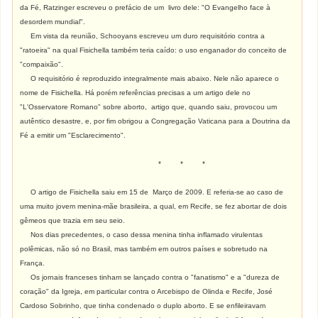
da Fé, Ratzinger escreveu o prefácio de um livro dele: "O Evangelho face à
desordem mundial".
Em vista da reunião, Schooyans escreveu um duro requisitório contra a
"ratoeira" na qual Fisichella também teria caído: o uso enganador do conceito de
"compaixão".
O requisitório é reproduzido integralmente mais abaixo. Nele não aparece o
nome de Fisichella. Há porém referências precisas a um artigo dele no
"L'Osservatore Romano" sobre aborto, artigo que, quando saiu, provocou um
autêntico desastre, e, por fim obrigou a Congregação Vaticana para a Doutrina da
Fé a emitir um "Esclarecimento".
* * *
O artigo de Fisichella saiu em 15 de Março de 2009. E referia-se ao caso de
uma muito jovem menina-mãe brasileira, a qual, em Recife, se fez abortar de dois
gêmeos que trazia em seu seio.
Nos dias precedentes, o caso dessa menina tinha inflamado virulentas
polêmicas, não só no Brasil, mas também em outros países e sobretudo na
França.
Os jornais franceses tinham se lançado contra o "fanatismo" e a "dureza de
coração" da Igreja, em particular contra o Arcebispo de Olinda e Recife, José
Cardoso Sobrinho, que tinha condenado o duplo aborto. E se enfileiravam