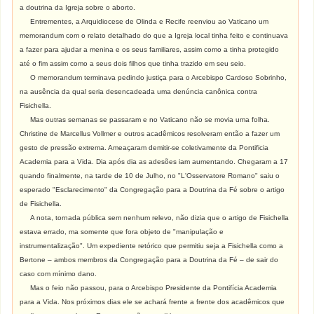
a doutrina da Igreja sobre o aborto.
Entrementes, a Arquidiocese de Olinda e Recife reenviou ao Vaticano um
memorandum com o relato detalhado do que a Igreja local tinha feito e continuava
a fazer para ajudar a menina e os seus familiares, assim como a tinha protegido
até o fim assim como a seus dois filhos que tinha trazido em seu seio.
O memorandum terminava pedindo justiça para o Arcebispo Cardoso Sobrinho,
na ausência da qual seria desencadeada uma denúncia canônica contra
Fisichella.
Mas outras semanas se passaram e no Vaticano não se movia uma folha.
Christine de Marcellus Vollmer e outros acadêmicos resolveram então a fazer um
gesto de pressão extrema. Ameaçaram demitir-se coletivamente da Pontificia
Academia para a Vida. Dia após dia as adesões iam aumentando. Chegaram a 17
quando finalmente, na tarde de 10 de Julho, no "L'Osservatore Romano" saiu o
esperado "Esclarecimento" da Congregação para a Doutrina da Fé sobre o artigo
de Fisichella.
A nota, tornada pública sem nenhum relevo, não dizia que o artigo de Fisichella
estava errado, ma somente que fora objeto de "manipulação e
instrumentalização". Um expediente retórico que permitiu seja a Fisichella como a
Bertone – ambos membros da Congregação para a Doutrina da Fé – de sair do
caso com mínimo dano.
Mas o feio não passou, para o Arcebispo Presidente da Pontifícia Academia
para a Vida. Nos próximos dias ele se achará frente a frente dos acadêmicos que