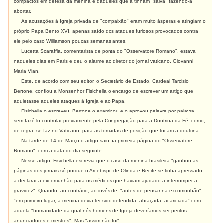
compactos em defesa da menina e daqueles que a tinham "salva" fazendo-a
abortar.
As acusações à Igreja privada de "compaixão" eram muito ásperas e atingiam o
próprio Papa Bento XVI, apenas saído dos ataques furiosos provocados contra
ele pelo caso Williamson poucas semanas antes.
Lucetta Scaraffia, comentarista de ponta do "Osservatore Romano", estava
naqueles dias em Paris e deu o alarme ao diretor do jornal vaticano, Giovanni
Maria Vian.
Este, de acordo com seu editor, o Secretário de Estado, Cardeal Tarcisio
Bertone, confiou a Monsenhor Fisichella o encargo de escrever um artigo que
aquietasse aqueles ataques à Igreja e ao Papa.
Fisichella o escreveu. Bertone o examinou e o aprovou palavra por palavra,
sem fazê-lo controlar previamente pela Congregação para a Doutrina da Fé, como,
de regra, se faz no Vaticano, para as tomadas de posição que tocam a doutrina.
Na tarde de 14 de Março o artigo saiu na primeira página do "Osservatore
Romano", com a data do dia seguinte.
Nesse artigo, Fisichella escrevia que o caso da menina brasileira "ganhou as
páginas dos jornais só porque o Arcebispo de Olinda e Recife se tinha apressado
a declarar a excomunhão para os médicos que haviam ajudado a interromper a
gravidez". Quando, ao contrário, ao invés de, "antes de pensar na excomunhão",
"em primeiro lugar, a menina devia ter sido defendida, abraçada, acariciada" com
aquela "humanidade da qual nós homens de Igreja deveríamos ser peritos
anunciadores e mestres". Mas "assim não foi".