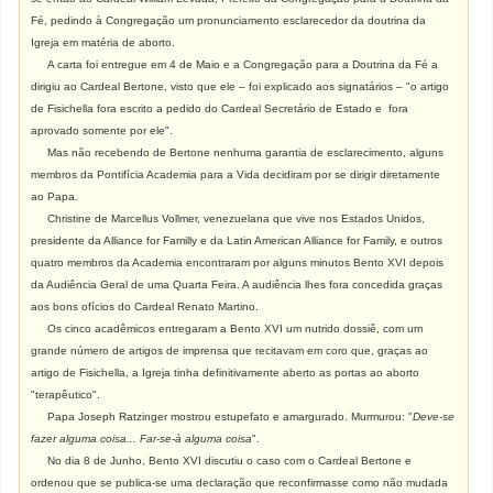
Fé, pedindo à Congregação um pronunciamento esclarecedor da doutrina da
Igreja em matéria de aborto.
A carta foi entregue em 4 de Maio e a Congregação para a Doutrina da Fé a
dirigiu ao Cardeal Bertone, visto que ele – foi explicado aos signatários – "o artigo
de Fisichella fora escrito a pedido do Cardeal Secretário de Estado e fora
aprovado somente por ele".
Mas não recebendo de Bertone nenhuma garantia de esclarecimento, alguns
membros da Pontifícia Academia para a Vida decidiram por se dirigir diretamente
ao Papa.
Christine de Marcellus Vollmer, venezuelana que vive nos Estados Unidos,
presidente da Alliance for Familly e da Latin American Alliance for Family, e outros
quatro membros da Academia encontraram por alguns minutos Bento XVI depois
da Audiência Geral de uma Quarta Feira. A audiência lhes fora concedida graças
aos bons ofícios do Cardeal Renato Martino.
Os cinco acadêmicos entregaram a Bento XVI um nutrido dossiê, com um
grande número de artigos de imprensa que recitavam em coro que, graças ao
artigo de Fisichella, a Igreja tinha definitivamente aberto as portas ao aborto
"terapêutico".
Papa Joseph Ratzinger mostrou estupefato e amargurado. Murmurou: "
Deve-se
fazer alguma coisa... Far-se-à alguma coisa
".
No dia 8 de Junho, Bento XVI discutiu o caso com o Cardeal Bertone e
ordenou que se publica-se uma declaração que reconfirmasse como não mudada