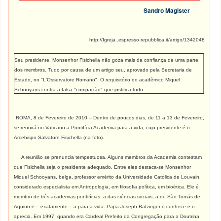
Sandro Magister
http://Igreja..espresso.repubblica.it/artigo/1342048
Seu presidente, Monsenhor Fisichella não goza mais da confiança de uma parte
dos membros. Tudo por causa de um artigo seu, aprovado pela Secretaria de
Estado, no "L'Osservatore Romano". O requisitório do acadêmico Miquel
Schooyans contra a falsa "compaixão" que justifica tudo.
ROMA, 8 de Fevereiro de 2010 – Dentro de poucos dias, de 11 a 13 de Fevereiro,
se reunirá no Vaticano a Pontifícia Academia para a vida, cujo presidente é o
Arcebispo Salvatore Fisichella (na foto).
A reunião se prenuncia tempestuosa. Alguns membros da Academia contestam
que Fisichella seja o presidente adequado. Entre eles destaca-se Monsenhor
Miquel Schooyans, belga, professor emérito da Universidade Católica de Louvain,
considerado especialista em Antropologia, em filosofia política, em bioética. Ele é
membro de três academias pontifícias: a das ciências sociais, a de São Tomás de
Aquino e – exatamente – a para a vida. Papa Joseph Ratzinger o conhece e o
aprecia. Em 1997, quando era Cardeal Prefeito da Congregação para a Doutrina