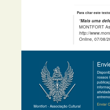
Para citar este texto
"
Mais uma def
MONTFORT Asso
http://www.mon
Online, 07/08/
Envi
Disponi
nossos 
publicaç
informa
ativida
entremo
Enviar C
Montfort - Associação Cultural