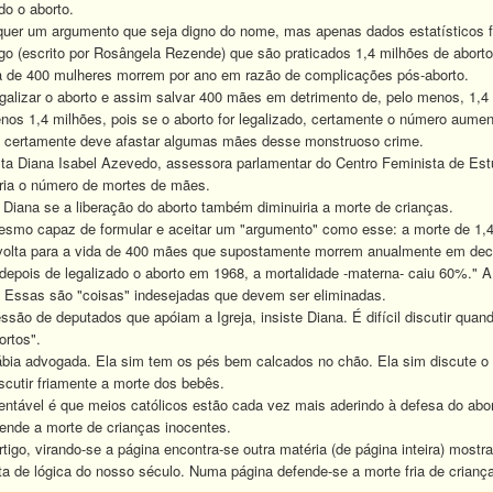
do o aborto.
quer um argumento que seja digno do nome, mas apenas dados estatísticos fr
igo (escrito por Rosângela Rezende) que são praticados 1,4 milhões de abortos
a de 400 mulheres morrem por ano em razão de complicações pós-aborto.
egalizar o aborto e assim salvar 400 mães em detrimento de, pelo menos, 1,
os 1,4 milhões, pois se o aborto for legalizado, certamente o número aumen
 certamente deve afastar algumas mães desse monstruoso crime.
sta Diana Isabel Azevedo, assessora parlamentar do Centro Feminista de Est
iria o número de mortes de mães.
. Diana se a liberação do aborto também diminuiria a morte de crianças.
esmo capaz de formular e aceitar um "argumento" como esse: a morte de 1,4 
volta para a vida de 400 mães que supostamente morrem anualmente em decorr
 depois de legalizado o aborto em 1968, a mortalidade -materna- caiu 60%." 
! Essas são "coisas" indesejadas que devem ser eliminadas.
essão de deputados que apóiam a Igreja, insiste Diana. É difícil discutir qua
ortos".
bia advogada. Ela sim tem os pés bem calcados no chão. Ela sim discute o 
scutir friamente a morte dos bebês.
ntável é que meios católicos estão cada vez mais aderindo à defesa do abo
fende a morte de crianças inocentes.
rtigo, virando-se a página encontra-se outra matéria (de página inteira) most
ta de lógica do nosso século. Numa página defende-se a morte fria de crianç