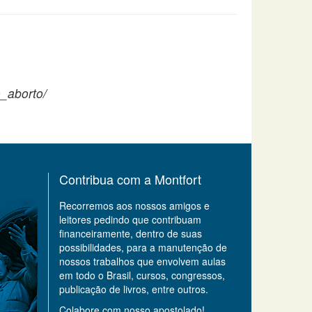
_aborto/
Contribua com a Montfort
Recorremos aos nossos amigos e
leitores pedindo que contribuam
financeiramente, dentro de suas
possibilidades, para a manutenção de
nossos trabalhos que envolvem aulas
em todo o Brasil, cursos, congressos,
publicação de livros, entre outros.
Colabore com nosso apostolado!