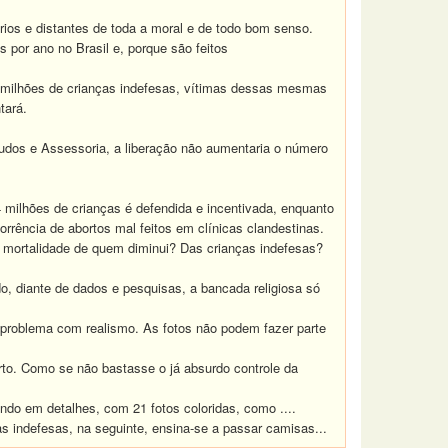
ios e distantes de toda a moral e de todo bom senso.
 por ano no Brasil e, porque são feitos
4 milhões de crianças indefesas, vítimas dessas mesmas
tará.
udos e Assessoria, a liberação não aumentaria o número
milhões de crianças é defendida e incentivada, enquanto
ência de abortos mal feitos em clínicas clandestinas.
A mortalidade de quem diminui? Das crianças indefesas?
ndo, diante de dados e pesquisas, a bancada religiosa só
problema com realismo. As fotos não podem fazer parte
rto. Como se não bastasse o já absurdo controle da
rando em detalhes, com 21 fotos coloridas, como ....
as indefesas, na seguinte, ensina-se a passar camisas...