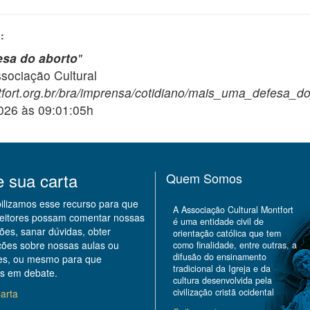
:
esa do aborto
"
ciação Cultural
tfort.org.br/bra/imprensa/cotidiano/mais_uma_defesa_do
2026 às 09:01:05h
e sua carta
Quem Somos
bilizamos esse recurso para que
A Associação Cultural Montfort
leitores possam comentar nossas
é uma entidade civil de
ões, sanar dúvidas, obter
orientação católica que tem
ções sobre nossas aulas ou
como finalidade, entre outras, a
difusão do ensinamento
des, ou mesmo para que
tradicional da Igreja e da
s em debate.
cultura desenvolvida pela
civilização cristã ocidental
arta