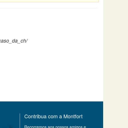
_caso_da_ch/
Contribua com a Montfort
Recorremos aos nossos amigos e