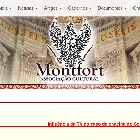
idia
Noticias
Artigos
Cadernos
Documentos
Or
Influência da TV no caso da chacina do Co