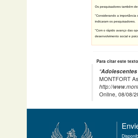
Os pesquisadores também des
"Considerando a importância 
indicaram os pesquisadores.
"Com o rápido avanço das opç
desenvolvimento social e psic
Para citar este texto
"
Adolescentes 
MONTFORT Asso
http://www.mont
Online, 08/08/
Envi
Disponi