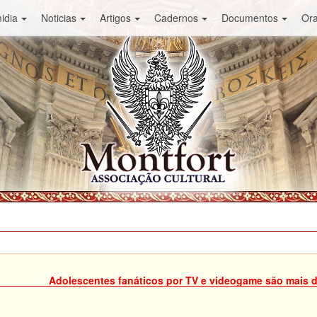
idia
Noticias
Artigos
Cadernos
Documentos
Or
Adolescentes fanáticos por TV e videogame são mais di