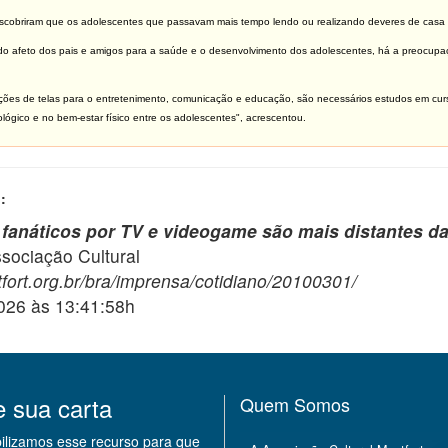
cobriram que os adolescentes que passavam mais tempo lendo ou realizando deveres de casa 
do afeto dos pais e amigos para a saúde e o desenvolvimento dos adolescentes, há a preocupaçã
ões de telas para o entretenimento, comunicação e educação, são necessários estudos em curso
ológico e no bem-estar físico entre os adolescentes"
, acrescentou.
:
fanáticos por TV e videogame são mais distantes da
ciação Cultural
fort.org.br/bra/imprensa/cotidiano/20100301/
2026 às 13:41:58h
e sua carta
Quem Somos
bilizamos esse recurso para que