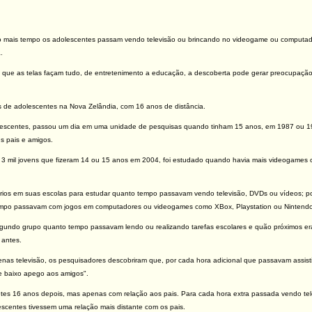
ais tempo os adolescentes passam vendo televisão ou brincando no videogame ou computador, 
.
 que as telas façam tudo, de entretenimento a educação, a descoberta pode gerar preocupação,
s de adolescentes na Nova Zelândia, com 16 anos de distância.
olescentes, passou um dia em uma unidade de pesquisas quando tinham 15 anos, em 1987 ou 1
s pais e amigos.
3 mil jovens que fizeram 14 ou 15 anos em 2004, foi estudado quando havia mais videogames o
rios em suas escolas para estudar quanto tempo passavam vendo televisão, DVDs ou vídeos; 
empo passavam com jogos em computadores ou videogames como XBox, Playstation ou Nintendo
undo grupo quanto tempo passavam lendo ou realizando tarefas escolares e quão próximos er
 antes.
penas televisão, os pesquisadores descobriram que, por cada hora adicional que passavam assi
 baixo apego aos amigos".
ntes 16 anos depois, mas apenas com relação aos pais. Para cada hora extra passada vendo t
escentes tivessem uma relação mais distante com os pais.