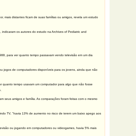
mais distantes ficam de suas famílias ou amigos, revela um estudo
 indicaram os autores do estudo na Archives of Pediatric and
988, para ver quanto tempo passavam vendo televisão em um dia
u jogos de computadores disponíveis para os jovens, ainda que não
por quanto tempo usavam um computador para algo que não fosse
.
am seus amigos e família. As comparações foram feitas com o mesmo
stindo TV, "havia 13% de aumento no risco de terem um baixo apego aos
elevisão ou jogando em computadores ou videogames, havia 5% mais