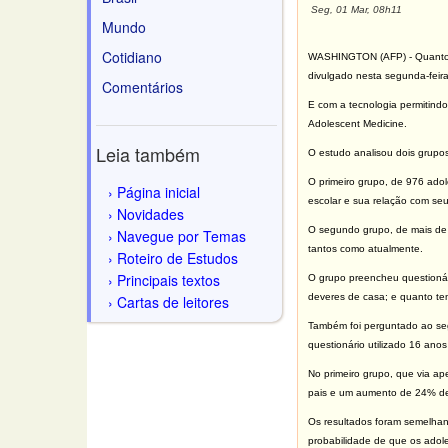
Seg, 01 Mar, 08h11
Mundo
Cotidiano
WASHINGTON (AFP) - Quanto m
divulgado nesta segunda-feira
Comentários
E com a tecnologia permitindo
Adolescent Medicine.
Leia também
O estudo analisou dois grupo
O primeiro grupo, de 976 ad
Página inicial
escolar e sua relação com seu
Novidades
O segundo grupo, de mais de 
Navegue por Temas
tantos como atualmente.
Roteiro de Estudos
Principais textos
O grupo preencheu questioná
deveres de casa; e quanto t
Cartas de leitores
Também foi perguntado ao seg
questionário utilizado 16 anos
No primeiro grupo, que via a
pais e um aumento de 24% de
Os resultados foram semelha
probabilidade de que os adol