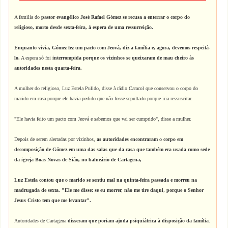
A família do
pastor evangélico José Rafael Gómez
se recusa a enterrar o corpo do
religioso, morto desde sexta-feira, à espera de uma ressurreição.
Enquanto vivia, Gómez fez um pacto com Jeová, diz a família e, agora, devemos respeitá-
lo.
A espera só foi
interrompida porque os vizinhos se queixaram de mau cheiro às
autoridades nesta quarta-feira.
A mulher do religioso, Luz Estela Pulido, disse à rádio Caracol que conservou o corpo do
marido em casa porque ele havia pedido que não fosse sepultado porque iria ressuscitar.
"Ele havia feito um pacto com Jeová e sabemos que vai ser cumprido", disse a mulher.
Depois de serem alertadas por vizinhos,
as autoridades encontraram o corpo em
decomposição de Gómez em uma das salas que da casa que também era usada como sede
da igreja Boas Novas de Sião, no balneário de Cartagena,
Luz Estela contou que o marido se sentiu mal na quinta-feira passada e morreu na
madrugada de sexta. "Ele me disse: se eu morrer, não me tire daqui, porque o Senhor
Jesus Cristo tem que me levantar".
Autoridades de Cartagena
disseram que poriam ajuda psiquiátrica à disposição da família
.