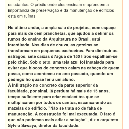
estudantes. O prédio onde eles ensinam e aprendem a
importância de preservação e da manutenção de edifícios
está em ruínas.
No último andar, a ampla sala de projetos, com espaço
para mais de cem pranchetas, que ajudou a definir os
rumos do ensino da Arquitetura no Brasil, está
interditada. Nos dias de chuva, as goteiras se
transformam em pequenas cachoeiras. Para diminuir os
estragos, sete caixas d?água de 150 litros espalham-se
pelo chão. Sob o teto, uma tela azul foi instalada para
evitar que blocos de concreto caiam na cabeça de quem
passa, como aconteceu no ano passado, quando um
pedregulho quase feriu um aluno.
A infiltração no concreto da parte superior da
faculdade, por sinal, já perdura há mais de 15 anos,
tempo suficiente para criar estalactites que se
multiplicaram por todos os cantos, escancarando as
mazelas do edifício.
"Não se trata só de falta de
manutenção. A construção foi mal executada. O fato é
que não podemos mais adiar a solução", diz o arquiteto
Sylvio Sawaya, diretor da faculdade.