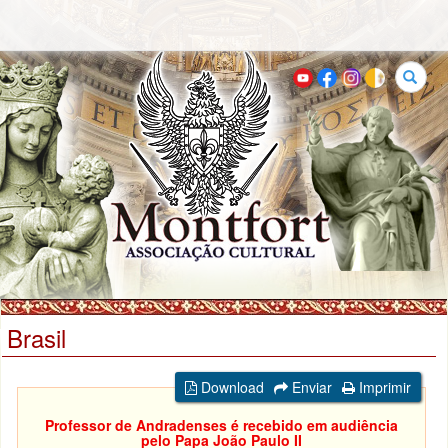
Buscar
Brasil
Download
Enviar
Imprimir
Professor de Andradenses é recebido em audiência
pelo Papa João Paulo II