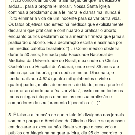
4. Não concordamos com a afirmação de que “a decisão é
árdua… para a própria lei moral”. Nossa Santa Igreja
continua a proclamar que a lei moral é claríssima: nunca é
lícito eliminar a vida de um inocente para salvar outra vida.
Os fatos objetivos são estes: há médicos que explicitamente
declaram que praticam e continuarão a praticar o aborto,
enquanto outros declaram com a mesma firmeza que jamais
praticarão o aborto. Eis a declaração escrita e assinada por
um médico católico brasileiro: “(…) Como médico obstetra
durante 50 anos, formado pela Faculdade Nacional de
Medicina da Universidade do Brasil, e ex chefe da Clínica
Obstétrica do Hospital do Andaraí, onde servi 35 anos até
minha aposentadoria, para dedicar-me ao Diaconato, e
tendo realizado 4.524 (quatro mil quinhentos e vinte e
quatro) partos, muitos de menores de idade, nunca precisei
recorrer ao aborto para “salvar vidas”, assim como todos os
meus colegas íntegros e honestos em sua profissão e
cumpridores de seu juramento hipocrático. (…)”.
5. É falsa a afirmação de que o fato foi divulgado nos jornais
somente porque o Arcebispo de Olinda e Recife se apressou
em declarar a excomunhão. Basta ver que o caso veio a
público em Alagoinha na quarta-feira, dia 25 de fevereiro, o