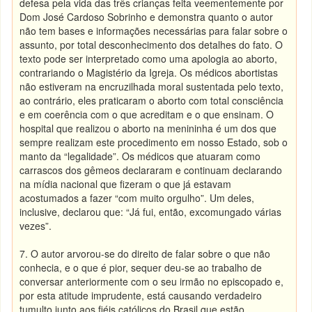
defesa pela vida das três crianças feita veementemente por
Dom José Cardoso Sobrinho e demonstra quanto o autor
não tem bases e informações necessárias para falar sobre o
assunto, por total desconhecimento dos detalhes do fato. O
texto pode ser interpretado como uma apologia ao aborto,
contrariando o Magistério da Igreja. Os médicos abortistas
não estiveram na encruzilhada moral sustentada pelo texto,
ao contrário, eles praticaram o aborto com total consciência
e em coerência com o que acreditam e o que ensinam. O
hospital que realizou o aborto na menininha é um dos que
sempre realizam este procedimento em nosso Estado, sob o
manto da “legalidade”. Os médicos que atuaram como
carrascos dos gêmeos declararam e continuam declarando
na mídia nacional que fizeram o que já estavam
acostumados a fazer “com muito orgulho”. Um deles,
inclusive, declarou que: “Já fui, então, excomungado várias
vezes”.
7. O autor arvorou-se do direito de falar sobre o que não
conhecia, e o que é pior, sequer deu-se ao trabalho de
conversar anteriormente com o seu irmão no episcopado e,
por esta atitude imprudente, está causando verdadeiro
tumulto junto aos fiéis católicos do Brasil que estão