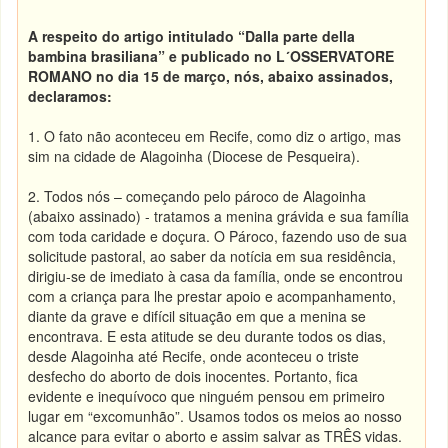
A respeito do artigo intitulado “Dalla parte della
bambina brasiliana” e publicado no L´OSSERVATORE
ROMANO no dia 15 de março, nós, abaixo assinados,
declaramos:
1. O fato não aconteceu em Recife, como diz o artigo, mas
sim na cidade de Alagoinha (Diocese de Pesqueira).
2. Todos nós – começando pelo pároco de Alagoinha
(abaixo assinado) - tratamos a menina grávida e sua família
com toda caridade e doçura. O Pároco, fazendo uso de sua
solicitude pastoral, ao saber da notícia em sua residência,
dirigiu-se de imediato à casa da família, onde se encontrou
com a criança para lhe prestar apoio e acompanhamento,
diante da grave e difícil situação em que a menina se
encontrava. E esta atitude se deu durante todos os dias,
desde Alagoinha até Recife, onde aconteceu o triste
desfecho do aborto de dois inocentes. Portanto, fica
evidente e inequívoco que ninguém pensou em primeiro
lugar em “excomunhão”. Usamos todos os meios ao nosso
alcance para evitar o aborto e assim salvar as TRÊS vidas.