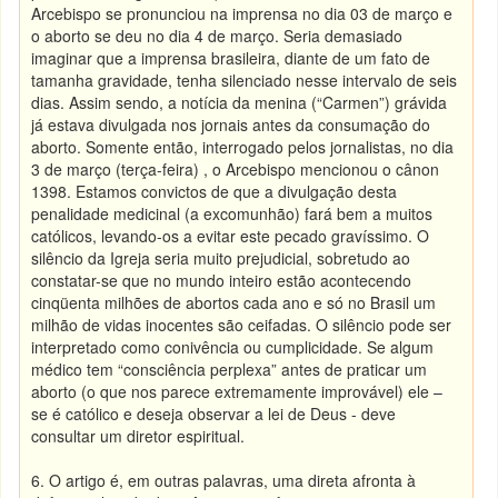
Arcebispo se pronunciou na imprensa no dia 03 de março e
o aborto se deu no dia 4 de março. Seria demasiado
imaginar que a imprensa brasileira, diante de um fato de
tamanha gravidade, tenha silenciado nesse intervalo de seis
dias. Assim sendo, a notícia da menina (“Carmen”) grávida
já estava divulgada nos jornais antes da consumação do
aborto. Somente então, interrogado pelos jornalistas, no dia
3 de março (terça-feira) , o Arcebispo mencionou o cânon
1398. Estamos convictos de que a divulgação desta
penalidade medicinal (a excomunhão) fará bem a muitos
católicos, levando-os a evitar este pecado gravíssimo. O
silêncio da Igreja seria muito prejudicial, sobretudo ao
constatar-se que no mundo inteiro estão acontecendo
cinqüenta milhões de abortos cada ano e só no Brasil um
milhão de vidas inocentes são ceifadas. O silêncio pode ser
interpretado como conivência ou cumplicidade. Se algum
médico tem “consciência perplexa” antes de praticar um
aborto (o que nos parece extremamente improvável) ele –
se é católico e deseja observar a lei de Deus - deve
consultar um diretor espiritual.
6. O artigo é, em outras palavras, uma direta afronta à