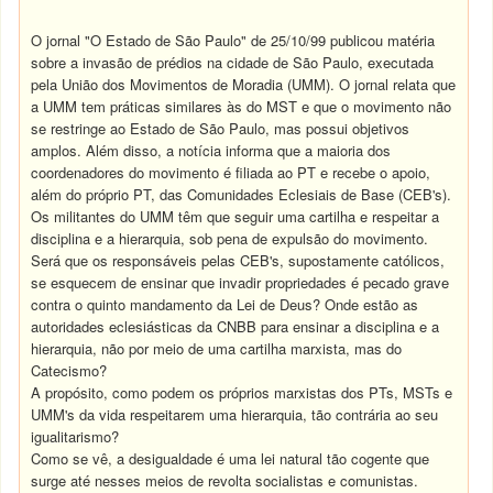
O jornal "O Estado de São Paulo" de 25/10/99 publicou matéria
sobre a invasão de prédios na cidade de São Paulo, executada
pela União dos Movimentos de Moradia (UMM). O jornal relata que
a UMM tem práticas similares às do MST e que o movimento não
se restringe ao Estado de São Paulo, mas possui objetivos
amplos. Além disso, a notícia informa que a maioria dos
coordenadores do movimento é filiada ao PT e recebe o apoio,
além do próprio PT, das Comunidades Eclesiais de Base (CEB's).
Os militantes do UMM têm que seguir uma cartilha e respeitar a
disciplina e a hierarquia, sob pena de expulsão do movimento.
Será que os responsáveis pelas CEB's, supostamente católicos,
se esquecem de ensinar que invadir propriedades é pecado grave
contra o quinto mandamento da Lei de Deus? Onde estão as
autoridades eclesiásticas da CNBB para ensinar a disciplina e a
hierarquia, não por meio de uma cartilha marxista, mas do
Catecismo?
A propósito, como podem os próprios marxistas dos PTs, MSTs e
UMM's da vida respeitarem uma hierarquia, tão contrária ao seu
igualitarismo?
Como se vê, a desigualdade é uma lei natural tão cogente que
surge até nesses meios de revolta socialistas e comunistas.