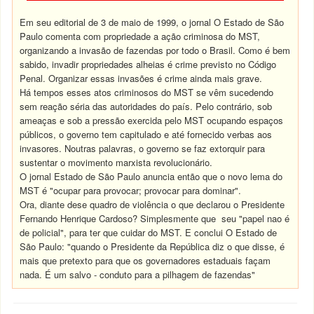
Em seu editorial de 3 de maio de 1999, o jornal O Estado de São
Paulo comenta com propriedade a ação criminosa do MST,
organizando a invasão de fazendas por todo o Brasil. Como é bem
sabido, invadir propriedades alheias é crime previsto no Código
Penal. Organizar essas invasões é crime ainda mais grave.
Há tempos esses atos criminosos do MST se vêm sucedendo
sem reação séria das autoridades do país. Pelo contrário, sob
ameaças e sob a pressão exercida pelo MST ocupando espaços
públicos, o governo tem capitulado e até fornecido verbas aos
invasores. Noutras palavras, o governo se faz extorquir para
sustentar o movimento marxista revolucionário.
O jornal Estado de São Paulo anuncia então que o novo lema do
MST é "ocupar para provocar; provocar para dominar".
Ora, diante dese quadro de violência o que declarou o Presidente
Fernando Henrique Cardoso? Simplesmente que seu "papel nao é
de policial", para ter que cuidar do MST. E conclui O Estado de
São Paulo: "quando o Presidente da República diz o que disse, é
mais que pretexto para que os governadores estaduais façam
nada. É um salvo - conduto para a pilhagem de fazendas"