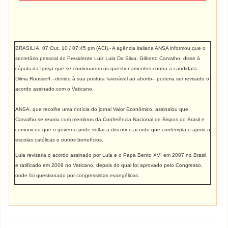
BRASILIA, 07 Out. 10 / 07:45 pm (ACI)
.- A agência italiana ANSA informou que o
secretário pessoal do Presidente Luiz Lula Da Silva, Gilberto Carvalho, disse à
cúpula da Igreja que se continuarem os questionamentos contra a candidata
Dilma Rousseff –devido à sua postura favorável ao aborto– poderia ser revisado o
acordo assinado com o Vaticano.
ANSA, que recolhe uma notícia do jornal Valor Econômico, assinalou que
Carvalho se reuniu com membros da Conferência Nacional de Bispos do Brasil e
comunicou que o governo pode voltar a discutir o acordo que contempla o apoio a
escolas católicas e outros benefícios.
Lula revisaria o acordo assinado por Lula e o Papa Bento XVI em 2007 no Brasil,
e ratificado em 2009 no Vaticano, depois do qual foi aprovado pelo Congresso,
onde foi questionado por congressistas evangélicos.