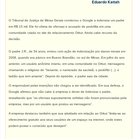
Eduardo Kattah
O Tribunal de Justiça de Minas Gerais condenou o Google a indenizar um padre
em R$ 15 mil. Ele foi vítima de ofensas e acusado de pedofilia em uma
comunidade criada no site de relacionamento Orkut. Ainda cabe recurso da
decisão.
O padre J.R., de 54 anos, entrou com ação de indenização por danos morais em
2008, quando era pároco em Bueno Brandão, no sul de Minas. Em julho do ano
anterior, um usuário anônimo inseriu, em uma comunidade no Orkut, mensagens
chamando o religioso de "farsante, o namorado da sacristã, o pedófilo (...), o
ladrão que tem amante". Depois do episódio, o padre saiu da cidade.
O responsável pelas inserções não chegou a ser identificado. Em sua defesa, o
Google afirmou que não cabe à empresa o dever de indenizar o padre,
ressaltando que "as ofensas supostamente sofridas não foram pronunciadas pela
empresa, mas por um usuário que postou as mensagens".
A empresa destacou também que sua atividade em relação ao Orkut "limita-se ao
oferecimento gratuito aos seus usuários de um espaço na internet, onde estes
podem postar o conteúdo que desejam".