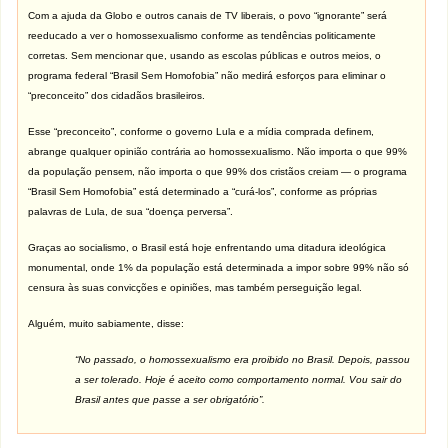
Com a ajuda da Globo e outros canais de TV liberais, o povo “ignorante” será
reeducado a ver o homossexualismo conforme as tendências politicamente
corretas. Sem mencionar que, usando as escolas públicas e outros meios, o
programa federal “Brasil Sem Homofobia” não medirá esforços para eliminar o
“preconceito” dos cidadãos brasileiros.
Esse “preconceito”, conforme o governo Lula e a mídia comprada definem,
abrange qualquer opinião contrária ao homossexualismo. Não importa o que 99%
da população pensem, não importa o que 99% dos cristãos creiam — o programa
“Brasil Sem Homofobia” está determinado a “curá-los”, conforme as próprias
palavras de Lula, de sua “doença perversa”.
Graças ao socialismo, o Brasil está hoje enfrentando uma ditadura ideológica
monumental, onde 1% da população está determinada a impor sobre 99% não só
censura às suas convicções e opiniões, mas também perseguição legal.
Alguém, muito sabiamente, disse:
“No passado, o homossexualismo era proibido no Brasil. Depois, passou
a ser tolerado. Hoje é aceito como comportamento normal. Vou sair do
Brasil antes que passe a ser obrigatório”.