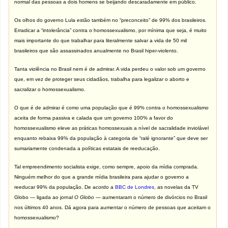
normal das pessoas a dois homens se beijando descaradamente em público.
Os olhos do governo Lula estão também no “preconceito” de 99% dos brasileiros.
Erradicar a “intolerância” contra o homossexualismo, por mínima que seja, é muito
mais importante do que trabalhar para literalmente salvar a vida de 50 mil
brasileiros que são assassinados anualmente no Brasil hiper-violento.
Tanta violência no Brasil nem é de admirar. A vida perdeu o valor sob um governo
que, em vez de proteger seus cidadãos, trabalha para legalizar o aborto e
sacralizar o homossexualismo.
O que é de admirar é como uma população que é 99% contra o homossexualismo
aceita de forma passiva e calada que um governo 100% a favor do
homossexualismo eleve as práticas homossexuais a nível de sacralidade inviolável
enquanto rebaixa 99% da população à categoria de “ralé ignorante” que deve ser
sumariamente condenada a políticas estatais de reeducação.
Tal empreendimento socialista exige, como sempre, apoio da mídia comprada.
Ninguém melhor do que a grande mídia brasileira para ajudar o governo a
reeducar 99% da população. De acordo a
BBC de Londres
,
as novelas da TV
Globo — ligada ao jornal
O Globo
— aumentaram o número de divórcios no Brasil
nos últimos 40 anos. Dá agora para aumentar o número de pessoas que aceitam o
homossexualismo?