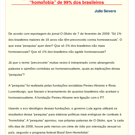
“homofobia” de 99% dos brasileiros
Julio Severo
De acordo com
reportagem do jornal
O Globo
de 7 de fevereiro de 2009: “Só 1%
dos brasileiros maiores de 16 anos não têm preconceito contra homossexuais”. O
que essa “pesquisa” quer dizer? Que só 1% dos brasileiros não mata
homossexuais? Que só 1% dos brasileiros não agride homossexuais?
Já que o termo “preconceito” muitas vezes é interpretado como abrangendo
palavras e opiniões contrárias ao homossexualismo, quais as implicações dessa
“pesquisa”?
A “pesquisa” foi realizada pelas fundações socialistas Perseu Abramo e Rosa
Luxemburgo, que fizeram o levantamento de quantos brasileiros não aceitam o
homossexualismo. A fundação Perseu Abramo tem ligação com o PT.
Usando o eco ideológico dessas fundações, o governo Lula agora utilizará os
resultados dessa “pesquisa” para elaborar políticas mais enérgicas de combate à
“homofobia”. A “pesquisa” apontou, nas próprias palavras de
O Globo
, que “a cada
três dias de 2008, houve pelo menos um crime de ódio por orientação sexual no
país, segundo o programa federal
Brasil Sem Homofobia
”.