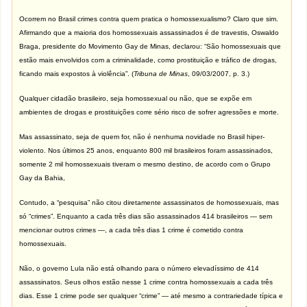
Ocorrem no Brasil crimes contra quem pratica o homossexualismo? Claro que sim.
Afirmando que a maioria dos homossexuais assassinados é de travestis, Oswaldo
Braga, presidente do Movimento Gay de Minas, declarou: “São homossexuais que
estão mais envolvidos com a criminalidade, como prostituição e tráfico de drogas,
ficando mais expostos à violência”. (
Tribuna de Minas
, 09/03/2007, p. 3.)
Qualquer cidadão brasileiro, seja homossexual ou não, que se expõe em
ambientes de drogas e prostituições corre sério risco de sofrer agressões e morte.
Mas assassinato, seja de quem for, não é nenhuma novidade no Brasil hiper-
violento. Nos últimos 25 anos, enquanto 800 mil brasileiros foram assassinados,
somente 2 mil homossexuais tiveram o mesmo destino, de acordo com o Grupo
Gay da Bahia,
Contudo, a “pesquisa” não citou diretamente assassinatos de homossexuais, mas
só “crimes”. Enquanto a cada três dias são assassinados 414 brasileiros — sem
mencionar outros crimes —, a cada três dias 1 crime é cometido contra
homossexuais.
Não, o governo Lula não está olhando para o número elevadíssimo de 414
assassinatos. Seus olhos estão nesse 1 crime contra homossexuais a cada três
dias. Esse 1 crime pode ser qualquer “crime” — até mesmo a contrariedade típica e