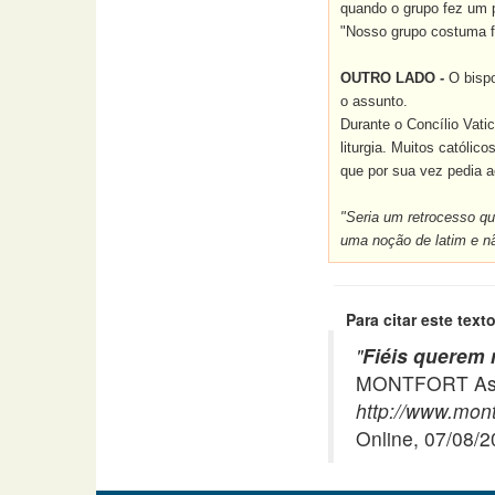
quando o grupo fez um 
"Nosso grupo costuma f
OUTRO LADO -
O bisp
o assunto.
Durante o Concílio Vati
liturgia. Muitos católic
que por sua vez pedia a
"Seria um retrocesso q
uma noção de latim e n
Para citar este texto
"
Fiéis querem
MONTFORT Asso
http://www.mont
Online, 07/08/