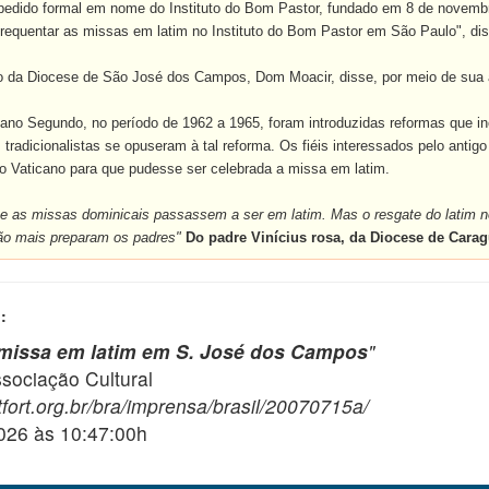
pedido formal em nome do Instituto do Bom Pastor, fundado em 8 de novemb
requentar as missas em latim no Instituto do Bom Pastor em São Paulo", dis
o da Diocese de São José dos Campos, Dom Moacir, disse, por meio de sua a
cano Segundo, no período de 1962 a 1965, foram introduzidas reformas que inc
os tradicionalistas se opuseram à tal reforma. Os fiéis interessados pelo antig
o Vaticano para que pudesse ser celebrada a missa em latim.
ue as missas dominicais passassem a ser em latim. Mas o resgate do latim n
ão mais preparam os padres"
Do padre Vinícius rosa, da Diocese de Carag
:
 missa em latim em S. José dos Campos
"
ciação Cultural
fort.org.br/bra/imprensa/brasil/20070715a/
2026 às 10:47:00h