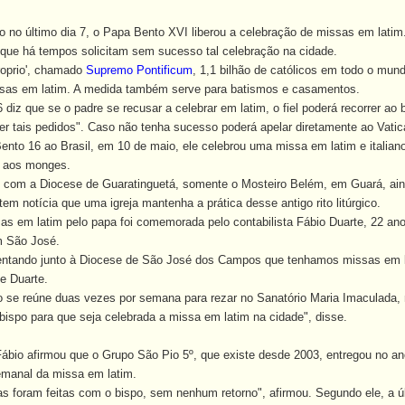
o último dia 7, o Papa Bento XVI liberou a celebração de missas em latim.
ue há tempos solicitam sem sucesso tal celebração na cidade.
oprio', chamado
Supremo Pontificum
, 1,1 bilhão de católicos em todo o mund
sas em latim. A medida também serve para batismos e casamentos.
z que se o padre se recusar a celebrar em latim, o fiel poderá recorrer ao
r tais pedidos". Caso não tenha sucesso poderá apelar diretamente ao Vatic
to 16 ao Brasil, em 10 de maio, ele celebrou uma missa em latim e italiano
a aos monges.
om a Diocese de Guaratinguetá, somente o Mosteiro Belém, em Guará, aind
em notícia que uma igreja mantenha a prática desse antigo rito litúrgico.
em latim pelo papa foi comemorada pelo contabilista Fábio Duarte, 22 anos
m São José.
ando junto à Diocese de São José dos Campos que tenhamos missas em lat
se Duarte.
e reúne duas vezes por semana para rezar no Sanatório Maria Imaculada, n
bispo para que seja celebrada a missa em latim na cidade", disse.
Fábio afirmou que o Grupo São Pio 5º, que existe desde 2003, entregou no 
emanal da missa em latim.
as foram feitas com o bispo, sem nenhum retorno", afirmou. Segundo ele, a ú