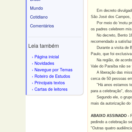
Mundo
Em decreto divulgado n
Cotidiano
São José dos Campos, q
Por meio do 'motu pr
Comentários
os padres celebrem mis
No decreto, Bento 16 di
recomendado a satisfaze
Leia também
Durante a visita de Ben
Paulo, que foi exclusiv
Página inicial
Na região, de acordo c
Novidades
Vale do Paraíba não se t
Navegue por Temas
A liberação das missas 
Roteiro de Estudos
cerca de 50 pessoas e
Principais textos
"Há anos estamos tent
Cartas de leitores
para a celebração", dis
Segundo ele, o grupo s
mais da autorização do 
ABAIXO ASSINADO -
pedindo a celebração s
"Outras quatro audiênci