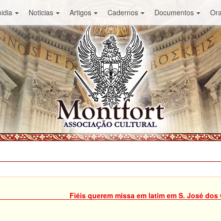
idia
Noticias
Artigos
Cadernos
Documentos
Or
Fiéis querem missa em latim em S. José do