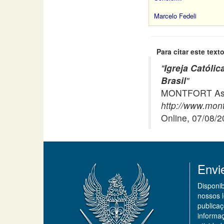
Marcelo Fedeli
Para citar este texto
"
Igreja Católi
Brasil
"
MONTFORT Asso
http://www.mont
Online, 07/08/
Envi
Disponi
nossos 
publicaç
informa