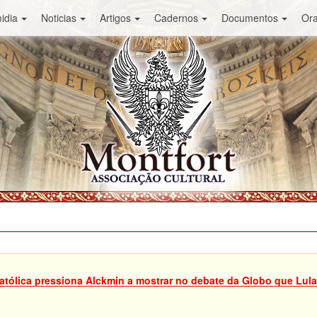
idia
Noticias
Artigos
Cadernos
Documentos
Or
Católica pressiona Alckmin a mostrar no debate da Globo que Lula