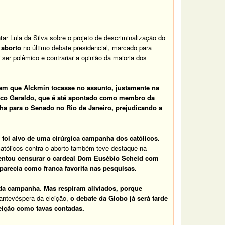
ntar Lula da Silva sobre o projeto de descriminalização do
 aborto
no último debate presidencial, marcado para
ser polêmico e contrariar a opinião da maioria dos
am que Alckmin tocasse no assunto, justamente na
lico Geraldo, que é até apontado como membro da
a para o Senado no Rio de Janeiro, prejudicando a
foi alvo de uma cirúrgica campanha dos católicos.
atólicos contra o aborto também teve destaque na
tentou censurar o cardeal Dom Eusébio Scheid com
parecia como franca favorita nas pesquisas.
l da campanha
.
Mas respiram aliviados, porque
 antevéspera da eleição,
o debate da Globo já será tarde
leição como favas contadas.