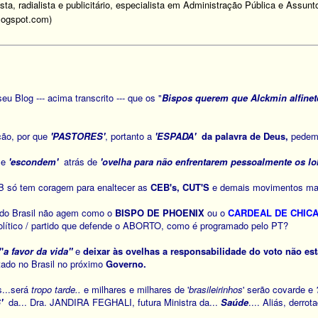
lista, radialista e publicitário, especialista em Administração Pública e Assun
.blogspot.com)
u Blog --- acima transcrito --- que os "
Bispos querem que Alckmin alfinet
ção, por que
'PASTORES
'
, portanto a
'ESPADA'
da palavra de Deus,
pedem 
se
'escondem'
atrás de
'ovelha para não enfrentarem pessoalmente os l
B só tem coragem para enaltecer as
CEB's, CUT'S
e demais movimentos mar
do Brasil não agem como o
BISPO DE PHOENIX
ou o
CARDEAL DE CHIC
olítico / partido que defende o ABORTO, como é programado pelo PT?
"
a favor da vida"
e
deixar às ovelhas a responsabilidade do voto
não est
tado no Brasil no próximo
Governo.
s...será
tropo tarde..
e milhares e milhares de '
brasileirinhos
' serão covarde e
'
da... Dra. JANDIRA FEGHALI, futura Ministra da...
Saúde
.... Aliás, derr