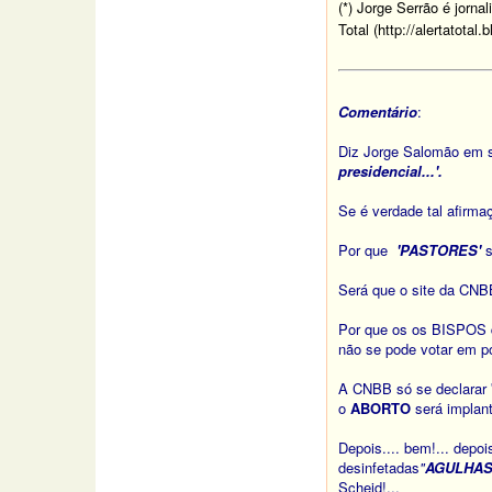
(*) Jorge Serrão é jorna
Total (http://alertatotal
Comentário
:
Diz Jorge Salomão em se
presidencial...'.
Se é verdade tal afirma
Por que
'PASTORES'
Será que o site da CNB
Por que os os BISPOS 
não se pode votar em p
A CNBB só se declarar
o
ABORTO
será implan
Depois.... bem!... depoi
desinfetadas
"
AGULHAS
Scheid!...