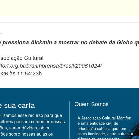
:
ca pressiona Alckmin a mostrar no debate da Globo q
ciação Cultural
fort.org.br/bra/imprensa/brasil/20061024/
2026 às 11:54:23h
e sua carta
Quem Somos
bilizamos esse recurso para que
A Associação Cultural Montfort
leitores possam comentar nossas
é uma entidade civil de
ões, sanar dúvidas, obter
orientação católica que tem
ções sobre nossas aulas ou
como finalidade, entre outras, a