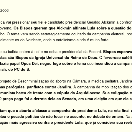
 2006
ica vai pressionar seu fiel e candidato presidencial Geraldo Alckmin a confro
governo.
Os Bispos querem que Alckmin alfinete Lula sobre a questão do
obo. O tema vem sendo estrategicamente ocultado da campanha eleitoral, por 
ipalmente os do Nordeste, onde o catolicismo ainda é muito forte.
sou batida ontem à noite no debate presidencial da Record.
Bispos esperav
stas são Bispos da Igreja Universal do Reino de Deus
. O
fervoroso cató
elazia papal Opus Dei, negou fogo sobre o tema
que
incendiou a campanh
hali, do PC do B.
 projeto de Descriminalização do aborto na Câmara, a médica pediatra Jandira
 nas paróquias, panfletos contra Jandira
. A campanha de mobilização dos c
munista bateu de frente com a cúpula da Arquidiocese
.
Sua coligação 
 O
preço pago foi a derrota dela ao Senado, em uma eleição em que ela a
iam que o aborto afetasse a campanha do presidente Lula, na reta fina
eu o pecado político de não tocar no assunto, no debate de ontem
. Na
ação mais agressiva contra o presidente Lula, que já considera sua ree