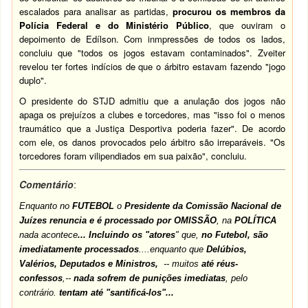
escalados para analisar as partidas,
procurou os membros da
Polícia Federal e do Ministério Público
, que ouviram o
depoimento de Edílson. Com inmpressões de todos os lados,
concluiu que "todos os jogos estavam contaminados". Zveiter
revelou ter fortes indícios de que o árbitro estavam fazendo "jogo
duplo".
O presidente do STJD admitiu que a anulação dos jogos não
apaga os prejuízos a clubes e torcedores, mas "isso foi o menos
traumático que a Justiça Desportiva poderia fazer". De acordo
com ele, os danos provocados pelo árbitro são irreparáveis. "Os
torcedores foram vilipendiados em sua paixão", concluiu.
Comentário
:
Enquanto no
FUTEBOL
o
Presidente da Comissão Nacional de
Juízes
renuncia e é processado por OMISSÃO
, na
POLÍTICA
nada acontece
...
Incluindo os "atores
" que,
no Futebol, são
imediatamente processados
....enquanto que
Delúbios,
Valérios, Deputados e Ministros,
-- muitos
até réus-
confessos
,--
nada sofrem de punições imediatas
, pelo
contrário.
tentam até "santificá-los"...