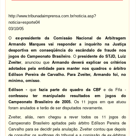
http://www.tribunadaimprensa.com.br/noticia.asp?
noticia=esporte04
03/10/05
O
ex-presidente da Comissão Nacional de Arbitragem
Armando Marques
vai responder a inquérito na Justiça
desportiva em conseqüência do escândalo de fraude nos
jogos do Campeonato
Brasileiro
. O
presidente do STJD, Luiz
Zveiter
, anunciou que
Armando deverá explicar os critérios
adotados pela entidade para manter nos quadros o árbitro
Edílson Pereira de Carvalho. Para Zveiter,
Armando foi, no
mínimo, omisso
.
Edílson -
que
fazia parte do quadro da CBF
e da Fifa -
confessou ter manipulado resultados em jogos do
Campeonato Brasileiro de 2005.
Os 11 jogos em que atuou
foram anulados e terão de ser disputados novamente.
Zveiter, aliás, nem chegou a rever todos os 11 jogos do
Campeonato Brasileiro apitados pelo árbitro Edílson Pereira de
Carvalho para se decidir pela anulação. Zveiter contou que depois
de consultar os auditores do tribunal e a comissão de ex-árbitros