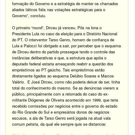
formação do Governo e a estratégia de manter os chamados
aliados táticos fiéis nas votações estratégicas para o
Governo”, concluiu.
O primeiro “round”, Dirceu já venceu. Pôs na lona o
Presidente Lula no caso da eleição para o Diretório Nacional
do PT. O interventor Tarso Genro, homem de confiança de
Lula e Palocci foi obrigado a sair, por perceber que o esquema
de Dirceu dentro do partido prossegue tendo o controle das
instâncias deliberativas e que, a estrutura que apóia o
deputado federal estaria ameaçando reabrir a questão dos
empréstimos ao PT gaúcho. Tais empréstimos estão
diretamente ligados ao esquema Delúbio Soares e Marcos
Valério. E José Dirceu, como não poderia deixar de ser, tinha
total do conhecimento do mesmo. Se as denúncias vierem a
público, principalmente com a retomada do caso do ex-
militante Diógenes de Oliveira acontecido em 1999, que teria
recebido comissões por negócios entre o governo do estado
do Rio Grande do Sul e empresários donos de negócios
escusos, a ala de Tarso Genro será jogada na atual vala
comum petista, da qual ele sempre quis se distanciar.