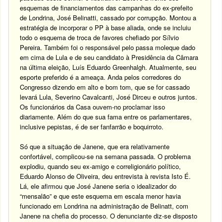
esquemas de financiamentos das campanhas do ex-prefeito
de Londrina, José Belinatti, cassado por corrupção. Montou a
estratégia de incorporar o PP à base aliada, onde se incluiu
todo o esquema de troca de favores chefiado por Sílvio
Pereira. Também foi o responsável pelo passa moleque dado
em cima de Lula e de seu candidato à Presidência da Câmara
na última eleição, Luís Eduardo Greenhalgh. Atualmente, seu
esporte preferido é a ameaça. Anda pelos corredores do
Congresso dizendo em alto e bom tom, que se for cassado
levará Lula, Severino Cavalcanti, José Dirceu e outros juntos.
Os funcionários da Casa ouvem-no proclamar isso
diariamente. Além do que sua fama entre os parlamentares,
inclusive pepistas, é de ser fanfarrão e boquirroto.
Só que a situação de Janene, que era relativamente
confortável, complicou-se na semana passada. O problema
explodiu, quando seu ex-amigo e correligionário político,
Eduardo Alonso de Oliveira, deu entrevista à revista Isto É.
Lá, ele afirmou que José Janene seria o idealizador do
“mensalão” e que este esquema em escala menor havia
funcionado em Londrina na administração de Belinatt, com
Janene na chefia do processo. O denunciante diz-se disposto