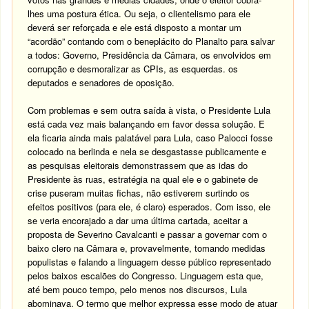
lhes uma postura ética. Ou seja, o clientelismo para ele
deverá ser reforçada e ele está disposto a montar um
“acordão” contando com o beneplácito do Planalto para salvar
a todos: Governo, Presidência da Câmara, os envolvidos em
corrupção e desmoralizar as CPIs, as esquerdas. os
deputados e senadores de oposição.
Com problemas e sem outra saída à vista, o Presidente Lula
está cada vez mais balançando em favor dessa solução. E
ela ficaria ainda mais palatável para Lula, caso Palocci fosse
colocado na berlinda e nela se desgastasse publicamente e
as pesquisas eleitorais demonstrassem que as idas do
Presidente às ruas, estratégia na qual ele e o gabinete de
crise puseram muitas fichas, não estiverem surtindo os
efeitos positivos (para ele, é claro) esperados. Com isso, ele
se veria encorajado a dar uma última cartada, aceitar a
proposta de Severino Cavalcanti e passar a governar com o
baixo clero na Câmara e, provavelmente, tomando medidas
populistas e falando a linguagem desse público representado
pelos baixos escalões do Congresso. Linguagem esta que,
até bem pouco tempo, pelo menos nos discursos, Lula
abominava. O termo que melhor expressa esse modo de atuar