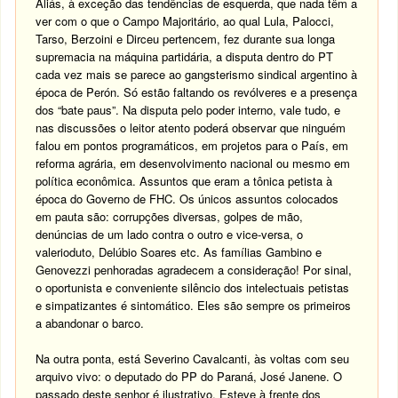
Aliás, à exceção das tendências de esquerda, que nada têm a
ver com o que o Campo Majoritário, ao qual Lula, Palocci,
Tarso, Berzoini e Dirceu pertencem, fez durante sua longa
supremacia na máquina partidária, a disputa dentro do PT
cada vez mais se parece ao gangsterismo sindical argentino à
época de Perón. Só estão faltando os revólveres e a presença
dos “bate paus”. Na disputa pelo poder interno, vale tudo, e
nas discussões o leitor atento poderá observar que ninguém
falou em pontos programáticos, em projetos para o País, em
reforma agrária, em desenvolvimento nacional ou mesmo em
política econômica. Assuntos que eram a tônica petista à
época do Governo de FHC. Os únicos assuntos colocados
em pauta são: corrupções diversas, golpes de mão,
denúncias de um lado contra o outro e vice-versa, o
valerioduto, Delúbio Soares etc. As famílias Gambino e
Genovezzi penhoradas agradecem a consideração! Por sinal,
o oportunista e conveniente silêncio dos intelectuais petistas
e simpatizantes é sintomático. Eles são sempre os primeiros
a abandonar o barco.
Na outra ponta, está Severino Cavalcanti, às voltas com seu
arquivo vivo: o deputado do PP do Paraná, José Janene. O
passado deste senhor é ilustrativo. Esteve à frente dos