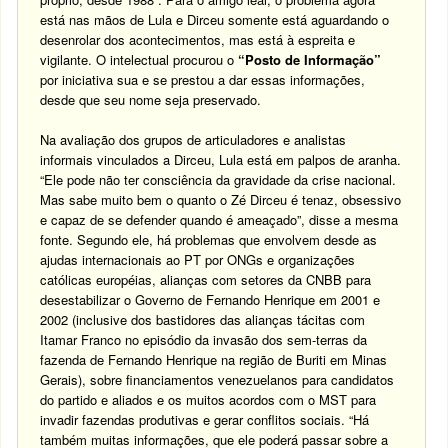
está nas mãos de Lula e Dirceu somente está aguardando o
desenrolar dos acontecimentos, mas está à espreita e
vigilante. O intelectual procurou o
“Posto de Informação”
por iniciativa sua e se prestou a dar essas informações,
desde que seu nome seja preservado.
Na avaliação dos grupos de articuladores e analistas
informais vinculados a Dirceu, Lula está em palpos de aranha.
“Ele pode não ter consciência da gravidade da crise nacional.
Mas sabe muito bem o quanto o Zé Dirceu é tenaz, obsessivo
e capaz de se defender quando é ameaçado”, disse a mesma
fonte. Segundo ele, há problemas que envolvem desde as
ajudas internacionais ao PT por ONGs e organizações
católicas européias, alianças com setores da CNBB para
desestabilizar o Governo de Fernando Henrique em 2001 e
2002 (inclusive dos bastidores das alianças tácitas com
Itamar Franco no episódio da invasão dos sem-terras da
fazenda de Fernando Henrique na região de Buriti em Minas
Gerais), sobre financiamentos venezuelanos para candidatos
do partido e aliados e os muitos acordos com o MST para
invadir fazendas produtivas e gerar conflitos sociais. “Há
também muitas informações, que ele poderá passar sobre a