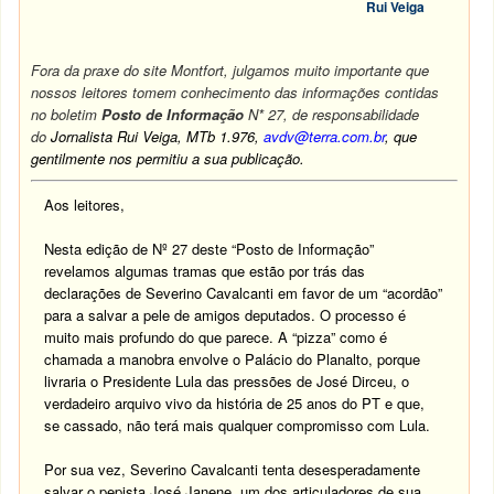
Rui Veiga
Fora da praxe do site Montfort, julgamos muito importante que
nossos leitores tomem conhecimento das informações contidas
no boletim
Posto de Informação
N* 27, de responsabilidade
do
Jornalista Rui Veiga, MTb 1.976,
avdv@terra.com.br
, que
gentilmente nos permitiu a sua publicação.
Aos leitores,
Nesta edição de Nº 27 deste “Posto de Informação”
revelamos algumas tramas que estão por trás das
declarações de Severino Cavalcanti em favor de um “acordão”
para a salvar a pele de amigos deputados. O processo é
muito mais profundo do que parece. A “pizza” como é
chamada a manobra envolve o Palácio do Planalto, porque
livraria o Presidente Lula das pressões de José Dirceu, o
verdadeiro arquivo vivo da história de 25 anos do PT e que,
se cassado, não terá mais qualquer compromisso com Lula.
Por sua vez, Severino Cavalcanti tenta desesperadamente
salvar o pepista José Janene, um dos articuladores de sua