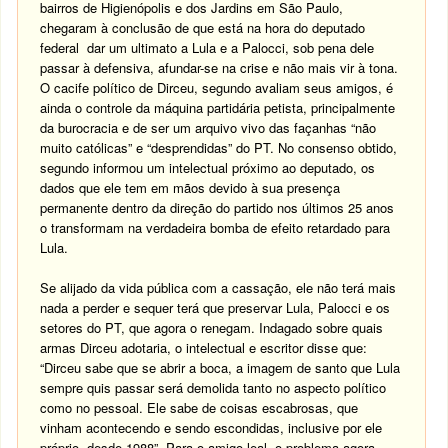
bairros de Higienópolis e dos Jardins em São Paulo,
chegaram à conclusão de que está na hora do deputado
federal dar um ultimato a Lula e a Palocci, sob pena dele
passar à defensiva, afundar-se na crise e não mais vir à tona.
O cacife político de Dirceu, segundo avaliam seus amigos, é
ainda o controle da máquina partidária petista, principalmente
da burocracia e de ser um arquivo vivo das façanhas “não
muito católicas” e “desprendidas” do PT. No consenso obtido,
segundo informou um intelectual próximo ao deputado, os
dados que ele tem em mãos devido à sua presença
permanente dentro da direção do partido nos últimos 25 anos
o transformam na verdadeira bomba de efeito retardado para
Lula.
Se alijado da vida pública com a cassação, ele não terá mais
nada a perder e sequer terá que preservar Lula, Palocci e os
setores do PT, que agora o renegam. Indagado sobre quais
armas Dirceu adotaria, o intelectual e escritor disse que:
“Dirceu sabe que se abrir a boca, a imagem de santo que Lula
sempre quis passar será demolida tanto no aspecto político
como no pessoal. Ele sabe de coisas escabrosas, que
vinham acontecendo e sendo escondidas, inclusive por ele
próprio, desde 1988”. Para o amigo leal, o problema agora