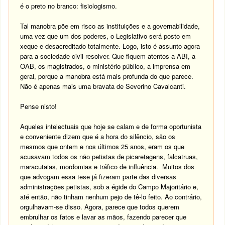
é o preto no branco: fisiologismo.
Tal manobra põe em risco as instituições e a governabilidade,
uma vez que um dos poderes, o Legislativo será posto em
xeque e desacreditado totalmente. Logo, isto é assunto agora
para a sociedade civil resolver. Que fiquem atentos a ABI, a
OAB, os magistrados, o ministério público, a imprensa em
geral, porque a manobra está mais profunda do que parece.
Não é apenas mais uma bravata de Severino Cavalcanti.
Pense nisto!
Aqueles intelectuais que hoje se calam e de forma oportunista
e conveniente dizem que é a hora do silêncio, são os
mesmos que ontem e nos últimos 25 anos, eram os que
acusavam todos os não petistas de picaretagens, falcatruas,
maracutaias, mordomias e tráfico de influência. Muitos dos
que advogam essa tese já fizeram parte das diversas
administrações petistas, sob a égide do Campo Majoritário e,
até então, não tinham nenhum pejo de tê-lo feito. Ao contrário,
orgulhavam-se disso. Agora, parece que todos querem
embrulhar os fatos e lavar as mãos, fazendo parecer que