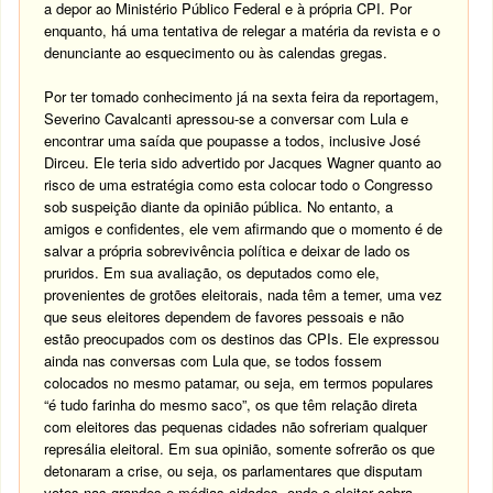
a depor ao Ministério Público Federal e à própria CPI. Por
enquanto, há uma tentativa de relegar a matéria da revista e o
denunciante ao esquecimento ou às calendas gregas.
Por ter tomado conhecimento já na sexta feira da reportagem,
Severino Cavalcanti apressou-se a conversar com Lula e
encontrar uma saída que poupasse a todos, inclusive José
Dirceu. Ele teria sido advertido por Jacques Wagner quanto ao
risco de uma estratégia como esta colocar todo o Congresso
sob suspeição diante da opinião pública. No entanto, a
amigos e confidentes, ele vem afirmando que o momento é de
salvar a própria sobrevivência política e deixar de lado os
pruridos. Em sua avaliação, os deputados como ele,
provenientes de grotões eleitorais, nada têm a temer, uma vez
que seus eleitores dependem de favores pessoais e não
estão preocupados com os destinos das CPIs. Ele expressou
ainda nas conversas com Lula que, se todos fossem
colocados no mesmo patamar, ou seja, em termos populares
“é tudo farinha do mesmo saco”, os que têm relação direta
com eleitores das pequenas cidades não sofreriam qualquer
represália eleitoral. Em sua opinião, somente sofrerão os que
detonaram a crise, ou seja, os parlamentares que disputam
votos nas grandes e médias cidades, onde o eleitor cobra-