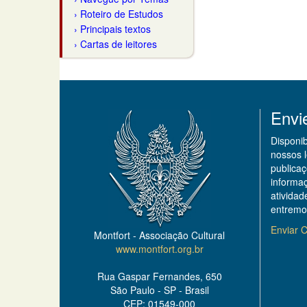
Roteiro de Estudos
Principais textos
Cartas de leitores
Envi
Disponi
nossos 
publicaç
informa
ativida
entremo
Enviar C
Montfort - Associação Cultural
www.montfort.org.br
Rua Gaspar Fernandes, 650
São Paulo - SP - Brasil
CEP: 01549-000