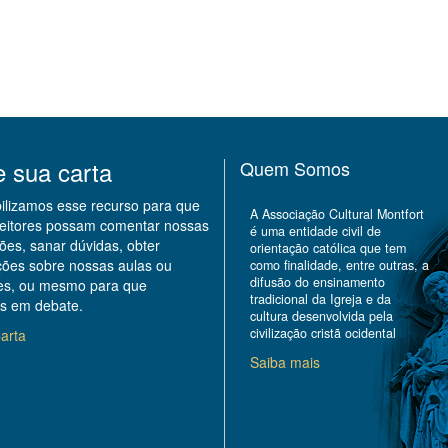
e sua carta
Quem Somos
bilizamos esse recurso para que
A Associação Cultural Montfort
leitores possam comentar nossas
é uma entidade civil de
ões, sanar dúvidas, obter
orientação católica que tem
ções sobre nossas aulas ou
como finalidade, entre outras, a
difusão do ensinamento
des, ou mesmo para que
tradicional da Igreja e da
s em debate.
cultura desenvolvida pela
civilização cristã ocidental
arta
Saiba mais