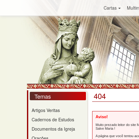
Cartas
Multim
404
Temas
Artigos Veritas
Aviso!
Cadernos de Estudos
Muito prezado leitor do site M
Documentos da Igreja
Salve Maria !
A página que você tentou ace
Orações