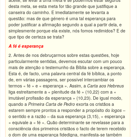
aceite, se levar a uma meta e se pudermos estar seguros
desta meta, se esta meta for tão grande que justifique a
canseira do caminho. E imediatamente se levanta a
questão: mas de que género é uma tal esperança para
poder justificar a afirmação segundo a qual a partir dela, e
simplesmente porque ela existe, nós fomos redimidos? E de
que tipo de certeza se trata?
A fé é esperança
2. Antes de nos debruçarmos sobre estas questões, hoje
particularmente sentidas, devemos escutar com um pouco
mais de atenção o testemunho da Bíblia sobre a esperança.
Esta é, de facto, uma palavra central da fé bíblica, a ponto
de, em várias passagens, ser possível intercambiar os
termos « fé » e « esperança ». Assim, a
Carta aos Hebreus
liga estreitamente a « plenitude da fé » (10,22) com a «
imutável profissão da esperança » (10,23). De igual modo,
quando a
Primeira Carta de Pedro
exorta os cristãos a
estarem sempre prontos a responder a propósito do
logos
–
o sentido e a razão – da sua esperança (3,15), « esperança
» equivale a « fé ». Quão determinante se revelasse para a
consciência dos primeiros cristãos o facto de terem recebido
o dom de uma esperança fidedigna, manifesta-se também