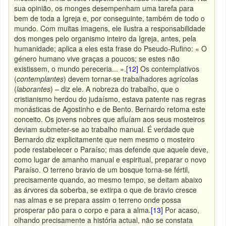
sua opinião, os monges desempenham uma tarefa para
bem de toda a Igreja e, por conseguinte, também de todo o
mundo. Com muitas imagens, ele ilustra a responsabilidade
dos monges pelo organismo inteiro da Igreja, antes, pela
humanidade; aplica a eles esta frase do Pseudo-Rufino: « O
género humano vive graças a poucos; se estes não
existissem, o mundo pereceria... ».
[12]
Os contemplativos
(
contemplantes
) devem tornar-se trabalhadores agrícolas
(
laborantes
) – diz ele. A nobreza do trabalho, que o
cristianismo herdou do judaísmo, estava patente nas regras
monásticas de Agostinho e de Bento. Bernardo retoma este
conceito. Os jovens nobres que afluíam aos seus mosteiros
deviam submeter-se ao trabalho manual. É verdade que
Bernardo diz explicitamente que nem mesmo o mosteiro
pode restabelecer o Paraíso; mas defende que aquele deve,
como lugar de amanho manual e espiritual, preparar o novo
Paraíso. O terreno bravio de um bosque torna-se fértil,
precisamente quando, ao mesmo tempo, se deitam abaixo
as árvores da soberba, se extirpa o que de bravio cresce
nas almas e se prepara assim o terreno onde possa
prosperar pão para o corpo e para a alma.
[13]
Por acaso,
olhando precisamente a história actual, não se constata