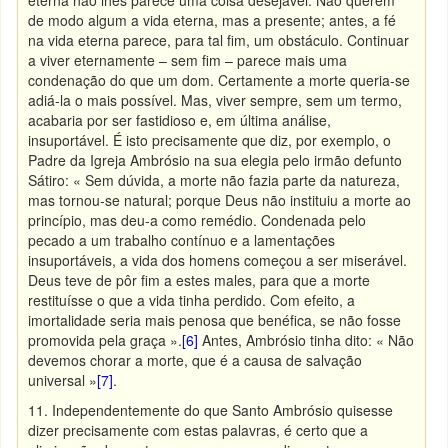
eterna não lhes parece uma coisa desejável. Não querem
de modo algum a vida eterna, mas a presente; antes, a fé
na vida eterna parece, para tal fim, um obstáculo. Continuar
a viver eternamente – sem fim – parece mais uma
condenação do que um dom. Certamente a morte queria-se
adiá-la o mais possível. Mas, viver sempre, sem um termo,
acabaria por ser fastidioso e, em última análise,
insuportável. É isto precisamente que diz, por exemplo, o
Padre da Igreja Ambrósio na sua elegia pelo irmão defunto
Sátiro: « Sem dúvida, a morte não fazia parte da natureza,
mas tornou-se natural; porque Deus não instituiu a morte ao
princípio, mas deu-a como remédio. Condenada pelo
pecado a um trabalho contínuo e a lamentações
insuportáveis, a vida dos homens começou a ser miserável.
Deus teve de pôr fim a estes males, para que a morte
restituísse o que a vida tinha perdido. Com efeito, a
imortalidade seria mais penosa que benéfica, se não fosse
promovida pela graça ».
[6]
Antes, Ambrósio tinha dito: « Não
devemos chorar a morte, que é a causa de salvação
universal »
[7]
.
11. Independentemente do que Santo Ambrósio quisesse
dizer precisamente com estas palavras, é certo que a