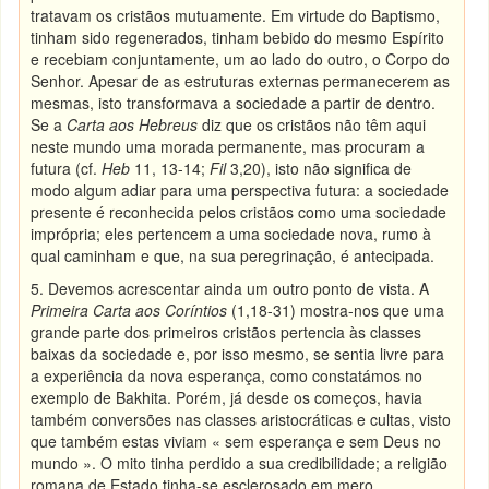
tratavam os cristãos mutuamente. Em virtude do Baptismo,
tinham sido regenerados, tinham bebido do mesmo Espírito
e recebiam conjuntamente, um ao lado do outro, o Corpo do
Senhor. Apesar de as estruturas externas permanecerem as
mesmas, isto transformava a sociedade a partir de dentro.
Se a
Carta aos Hebreus
diz que os cristãos não têm aqui
neste mundo uma morada permanente, mas procuram a
futura (cf.
Heb
11, 13-14;
Fil
3,20), isto não significa de
modo algum adiar para uma perspectiva futura: a sociedade
presente é reconhecida pelos cristãos como uma sociedade
imprópria; eles pertencem a uma sociedade nova, rumo à
qual caminham e que, na sua peregrinação, é antecipada.
5. Devemos acrescentar ainda um outro ponto de vista. A
Primeira Carta aos Coríntios
(1,18-31) mostra-nos que uma
grande parte dos primeiros cristãos pertencia às classes
baixas da sociedade e, por isso mesmo, se sentia livre para
a experiência da nova esperança, como constatámos no
exemplo de Bakhita. Porém, já desde os começos, havia
também conversões nas classes aristocráticas e cultas, visto
que também estas viviam « sem esperança e sem Deus no
mundo ». O mito tinha perdido a sua credibilidade; a religião
romana de Estado tinha-se esclerosado em mero