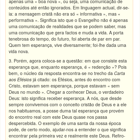
apenas uma « boa nova », ou seja, uma comunicação de
conteúdos até então ignorados. Em linguagem actual, dir-se-
ia: a mensagem cristã não era só « informativa », mas «
performativa ». Significa isto que o Evangelho não é apenas
uma comunicação de realidades que se podem saber, mas
uma comunicação que gera factos e muda a vida. A porta
tenebrosa do tempo, do futuro, foi aberta de par em par.
Quem tem esperança, vive diversamente; foi-lhe dada uma
vida nova.
3. Porém, agora coloca-se a questão: em que consiste esta
esperança que, enquanto esperança, é « redenção »? Pois
bem, o núcleo da resposta encontra-se no trecho da
Carta
aos Efésios
já citado: os Efésios, antes do encontro com
Cristo, estavam sem esperança, porque estavam « sem
Deus no mundo ». Chegar a conhecer Deus, o verdadeiro
Deus: isto significa receber esperança. A nós, que desde
sempre convivemos com o conceito cristão de Deus e a ele
nos habituamos, a posse duma tal esperança que provém
do encontro real com este Deus quase nos passa
despercebida. O exemplo de uma santa da nossa época
pode, de certo modo, ajudar-nos a entender o que significa
encontrar pela primeira vez e realmente este Deus. Refiro-