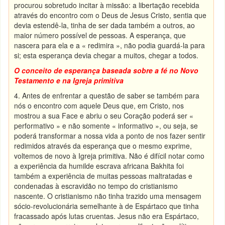
procurou sobretudo incitar à missão: a libertação recebida
através do encontro com o Deus de Jesus Cristo, sentia que
devia estendê-la, tinha de ser dada também a outros, ao
maior número possível de pessoas. A esperança, que
nascera para ela e a « redimira », não podia guardá-la para
si; esta esperança devia chegar a muitos, chegar a todos.
O conceito de esperança baseada sobre a fé no Novo
Testamento e na Igreja primitiva
4. Antes de enfrentar a questão de saber se também para
nós o encontro com aquele Deus que, em Cristo, nos
mostrou a sua Face e abriu o seu Coração poderá ser «
performativo » e não somente « informativo », ou seja, se
poderá transformar a nossa vida a ponto de nos fazer sentir
redimidos através da esperança que o mesmo exprime,
voltemos de novo à Igreja primitiva. Não é difícil notar como
a experiência da humilde escrava africana Bakhita foi
também a experiência de muitas pessoas maltratadas e
condenadas à escravidão no tempo do cristianismo
nascente. O cristianismo não tinha trazido uma mensagem
sócio-revolucionária semelhante à de Espártaco que tinha
fracassado após lutas cruentas. Jesus não era Espártaco,