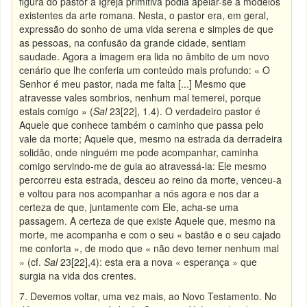
figura do pastor a Igreja primitiva podia apelar-se a modelos
existentes da arte romana. Nesta, o pastor era, em geral,
expressão do sonho de uma vida serena e simples de que
as pessoas, na confusão da grande cidade, sentiam
saudade. Agora a imagem era lida no âmbito de um novo
cenário que lhe conferia um conteúdo mais profundo: « O
Senhor é meu pastor, nada me falta [...] Mesmo que
atravesse vales sombrios, nenhum mal temerei, porque
estais comigo » (
Sal
23[22], 1.4). O verdadeiro pastor é
Aquele que conhece também o caminho que passa pelo
vale da morte; Aquele que, mesmo na estrada da derradeira
solidão, onde ninguém me pode acompanhar, caminha
comigo servindo-me de guia ao atravessá-la: Ele mesmo
percorreu esta estrada, desceu ao reino da morte, venceu-a
e voltou para nos acompanhar a nós agora e nos dar a
certeza de que, juntamente com Ele, acha-se uma
passagem. A certeza de que existe Aquele que, mesmo na
morte, me acompanha e com o seu « bastão e o seu cajado
me conforta », de modo que « não devo temer nenhum mal
» (cf.
Sal
23[22],4): esta era a nova « esperança » que
surgia na vida dos crentes.
7. Devemos voltar, uma vez mais, ao Novo Testamento. No