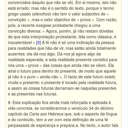
convencidos daquilo que não se vê). Em si mesmo, isto não
está errado; mas não é o sentido do texto, porque o termo
grego usado (
elenchos
) não tem o valor subjectivo de «
convicção », mas o valor objectivo de « prova ». Com razão,
pois, a recente exegese protestante chegou a uma
convicção diversa: « Agora, porém, já não restam dúvidas
de que esta interpretação protestante, tida como clássica, é
insustentável ».
[5]
A fé não é só uma inclinação da pessoa
para realidades que hão-de vir, mas estão ainda totalmente
ausentes; ela dá-nos algo. Dá-nos já agora algo da
realidade esperada, e esta realidade presente constitui para
nós uma « prova » das coisas que ainda não se vêem. Ela
atrai o futuro para dentro do presente, de modo que aquele
já não é o puro « ainda-não ». O facto de este futuro existir,
muda o presente; o presente é tocado pela realidade futura,
e assim as coisas futuras derramam-se naquelas presentes
e as presentes nas futuras.
8. Esta explicação fica ainda mais reforçada e aplicada à
vida concreta, se considerarmos o versículo 34 do décimo
capítulo da
Carta aos Hebreus
que
,
sob o aspecto da língua
e do conteúdo, tem a ver com esta definição de uma fé
perpassada de esperança e prepara-a. No texto, o autor fala