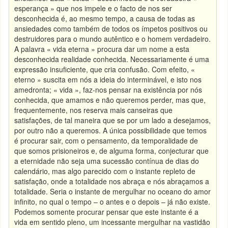
esperança » que nos impele e o facto de nos ser
desconhecida é, ao mesmo tempo, a causa de todas as
ansiedades como também de todos os ímpetos positivos ou
destruidores para o mundo autêntico e o homem verdadeiro.
A palavra « vida eterna » procura dar um nome a esta
desconhecida realidade conhecida. Necessariamente é uma
expressão insuficiente, que cria confusão. Com efeito, «
eterno » suscita em nós a ideia do interminável, e isto nos
amedronta; « vida », faz-nos pensar na existência por nós
conhecida, que amamos e não queremos perder, mas que,
frequentemente, nos reserva mais canseiras que
satisfações, de tal maneira que se por um lado a desejamos,
por outro não a queremos. A única possibilidade que temos
é procurar sair, com o pensamento, da temporalidade de
que somos prisioneiros e, de alguma forma, conjecturar que
a eternidade não seja uma sucessão contínua de dias do
calendário, mas algo parecido com o instante repleto de
satisfação, onde a totalidade nos abraça e nós abraçamos a
totalidade. Seria o instante de mergulhar no oceano do amor
infinito, no qual o tempo – o antes e o depois – já não existe.
Podemos somente procurar pensar que este instante é a
vida em sentido pleno, um incessante mergulhar na vastidão