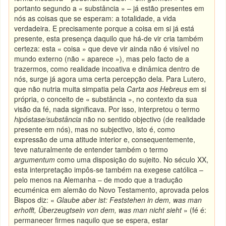
portanto segundo a « substância » – já estão presentes em
nós as coisas que se esperam: a totalidade, a vida
verdadeira. E precisamente porque a coisa em si já está
presente, esta presença daquilo que há-de vir cria também
certeza: esta « coisa » que deve vir ainda não é visível no
mundo externo (não « aparece »), mas pelo facto de a
trazermos, como realidade incoativa e dinâmica dentro de
nós, surge já agora uma certa percepção dela. Para Lutero,
que não nutria muita simpatia pela
Carta aos Hebreus
em si
própria, o conceito de « substância », no contexto da sua
visão da fé, nada significava. Por isso, interpretou o termo
hipóstase/substância
não no sentido objectivo (de realidade
presente em nós), mas no subjectivo, isto é, como
expressão de uma atitude interior e, consequentemente,
teve naturalmente de entender também o termo
argumentum
como uma disposição do sujeito. No século XX,
esta interpretação impôs-se também na exegese católica –
pelo menos na Alemanha – de modo que a tradução
ecuménica em alemão do Novo Testamento, aprovada pelos
Bispos diz: «
Glaube aber ist: Feststehen in dem, was man
erhofft, Überzeugtsein von dem, was man nicht sieht
» (fé é:
permanecer firmes naquilo que se espera, estar