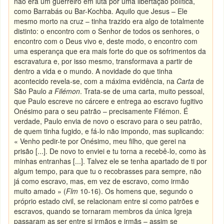
não era um guerreiro em luta por uma libertação política,
como Barrabás ou Bar-Kochba. Aquilo que Jesus – Ele
mesmo morto na cruz – tinha trazido era algo de totalmente
distinto: o encontro com o Senhor de todos os senhores, o
encontro com o Deus vivo e, deste modo, o encontro com
uma esperança que era mais forte do que os sofrimentos da
escravatura e, por isso mesmo, transformava a partir de
dentro a vida e o mundo. A novidade do que tinha
acontecido revela-se, com a máxima evidência, na
Carta
de
São Paulo
a Filémon
. Trata-se de uma carta, muito pessoal,
que Paulo escreve no cárcere e entrega ao escravo fugitivo
Onésimo para o seu patrão – precisamente Filémon. É
verdade, Paulo envia de novo o escravo para o seu patrão,
de quem tinha fugido, e fá-lo não impondo, mas suplicando:
« Venho pedir-te por Onésimo, meu filho, que gerei na
prisão [...]. De novo to enviei e tu torna a recebê-lo, como às
minhas entranhas [...]. Talvez ele se tenha apartado de ti por
algum tempo, para que tu o recobrasses para sempre, não
já como escravo, mas, em vez de escravo, como irmão
muito amado » (
Flm
10-16). Os homens que, segundo o
próprio estado civil, se relacionam entre si como patrões e
escravos, quando se tornaram membros da única Igreja
passaram as ser entre si irmãos e irmãs – assim se