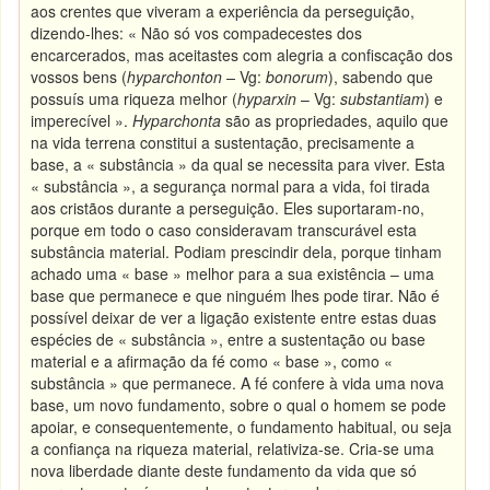
aos crentes que viveram a experiência da perseguição,
dizendo-lhes: « Não só vos compadecestes dos
encarcerados, mas aceitastes com alegria a confiscação dos
vossos bens (
hyparchonton –
Vg:
bonorum
), sabendo que
possuís uma riqueza melhor (
hyparxin
– Vg:
substantiam
) e
imperecível ».
Hyparchonta
são as propriedades, aquilo que
na vida terrena constitui a sustentação, precisamente a
base, a « substância » da qual se necessita para viver. Esta
« substância », a segurança normal para a vida, foi tirada
aos cristãos durante a perseguição. Eles suportaram-no,
porque em todo o caso consideravam transcurável esta
substância material. Podiam prescindir dela, porque tinham
achado uma « base » melhor para a sua existência – uma
base que permanece e que ninguém lhes pode tirar. Não é
possível deixar de ver a ligação existente entre estas duas
espécies de « substância », entre a sustentação ou base
material e a afirmação da fé como « base », como «
substância » que permanece. A fé confere à vida uma nova
base, um novo fundamento, sobre o qual o homem se pode
apoiar, e consequentemente, o fundamento habitual, ou seja
a confiança na riqueza material, relativiza-se. Cria-se uma
nova liberdade diante deste fundamento da vida que só