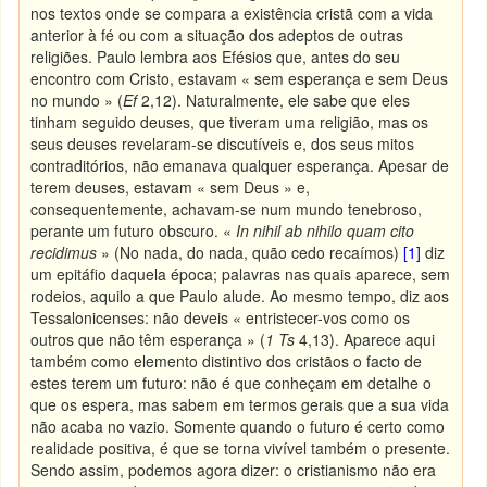
nos textos onde se compara a existência cristã com a vida
anterior à fé ou com a situação dos adeptos de outras
religiões. Paulo lembra aos Efésios que, antes do seu
encontro com Cristo, estavam « sem esperança e sem Deus
no mundo » (
Ef
2,12). Naturalmente, ele sabe que eles
tinham seguido deuses, que tiveram uma religião, mas os
seus deuses revelaram-se discutíveis e, dos seus mitos
contraditórios, não emanava qualquer esperança. Apesar de
terem deuses, estavam « sem Deus » e,
consequentemente, achavam-se num mundo tenebroso,
perante um futuro obscuro. «
In nihil ab nihilo quam cito
recidimus
» (No nada, do nada, quão cedo recaímos)
[1]
diz
um epitáfio daquela época; palavras nas quais aparece, sem
rodeios, aquilo a que Paulo alude. Ao mesmo tempo, diz aos
Tessalonicenses: não deveis « entristecer-vos como os
outros que não têm esperança » (
1 Ts
4,13). Aparece aqui
também como elemento distintivo dos cristãos o facto de
estes terem um futuro: não é que conheçam em detalhe o
que os espera, mas sabem em termos gerais que a sua vida
não acaba no vazio. Somente quando o futuro é certo como
realidade positiva, é que se torna vivível também o presente.
Sendo assim, podemos agora dizer: o cristianismo não era