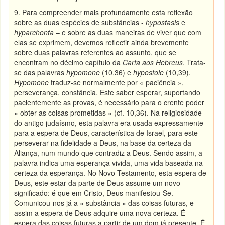
9. Para compreender mais profundamente esta reflexão
sobre as duas espécies de substâncias -
hypostasis
e
hyparchonta
– e sobre as duas maneiras de viver que com
elas se exprimem, devemos reflectir ainda brevemente
sobre duas palavras referentes ao assunto, que se
encontram no décimo capítulo da
Carta aos Hebreus
. Trata-
se das palavras
hypomone
(10,36) e
hypostole
(10,39).
Hypomone
traduz-se normalmente por « paciência »,
perseverança, constância. Este saber esperar, suportando
pacientemente as provas, é necessário para o crente poder
« obter as coisas prometidas » (cf. 10,36). Na religiosidade
do antigo judaísmo, esta palavra era usada expressamente
para a espera de Deus, característica de Israel, para este
perseverar na fidelidade a Deus, na base da certeza da
Aliança, num mundo que contradiz a Deus. Sendo assim, a
palavra indica uma esperança vivida, uma vida baseada na
certeza da esperança. No Novo Testamento, esta espera de
Deus, este estar da parte de Deus assume um novo
significado: é que em Cristo, Deus manifestou-Se.
Comunicou-nos já a « substância » das coisas futuras, e
assim a espera de Deus adquire uma nova certeza. É
espera das coisas futuras a partir de um dom já presente. É