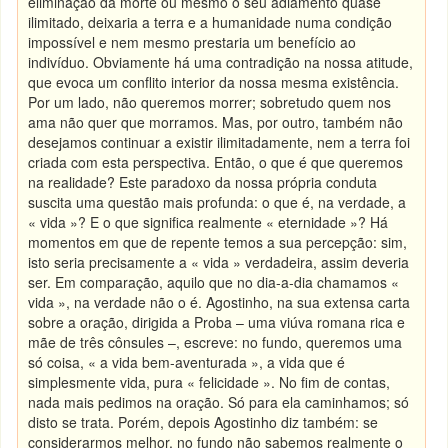
eliminação da morte ou mesmo o seu adiamento quase
ilimitado, deixaria a terra e a humanidade numa condição
impossível e nem mesmo prestaria um benefício ao
indivíduo. Obviamente há uma contradição na nossa atitude,
que evoca um conflito interior da nossa mesma existência.
Por um lado, não queremos morrer; sobretudo quem nos
ama não quer que morramos. Mas, por outro, também não
desejamos continuar a existir ilimitadamente, nem a terra foi
criada com esta perspectiva. Então, o que é que queremos
na realidade? Este paradoxo da nossa própria conduta
suscita uma questão mais profunda: o que é, na verdade, a
« vida »? E o que significa realmente « eternidade »? Há
momentos em que de repente temos a sua percepção: sim,
isto seria precisamente a « vida » verdadeira, assim deveria
ser. Em comparação, aquilo que no dia-a-dia chamamos «
vida », na verdade não o é. Agostinho, na sua extensa carta
sobre a oração, dirigida a Proba – uma viúva romana rica e
mãe de três cônsules –, escreve: no fundo, queremos uma
só coisa, « a vida bem-aventurada », a vida que é
simplesmente vida, pura « felicidade ». No fim de contas,
nada mais pedimos na oração. Só para ela caminhamos; só
disto se trata. Porém, depois Agostinho diz também: se
considerarmos melhor, no fundo não sabemos realmente o