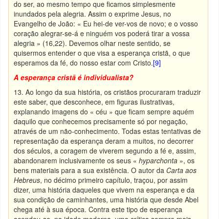
do ser, ao mesmo tempo que ficamos simplesmente
inundados pela alegria. Assim o exprime Jesus, no
Evangelho de João: « Eu hei-de ver-vos de novo; e o vosso
coração alegrar-se-á e ninguém vos poderá tirar a vossa
alegria » (16,22). Devemos olhar neste sentido, se
quisermos entender o que visa a esperança cristã, o que
esperamos da fé, do nosso estar com Cristo.
[9]
A esperança cristã é individualista?
13. Ao longo da sua história, os cristãos procuraram traduzir
este saber, que desconhece, em figuras ilustrativas,
explanando imagens do « céu » que ficam sempre aquém
daquilo que conhecemos precisamente só por negação,
através de um não-conhecimento. Todas estas tentativas de
representação da esperança deram a muitos, no decorrer
dos séculos, a coragem de viverem segundo a fé e, assim,
abandonarem inclusivamente os seus «
hyparchonta
», os
bens materiais para a sua existência. O autor da
Carta aos
Hebreus
, no décimo primeiro capítulo, traçou, por assim
dizer, uma história daqueles que vivem na esperança e da
sua condição de caminhantes, uma história que desde Abel
chega até à sua época. Contra este tipo de esperança