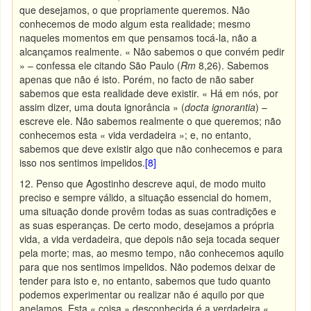
que desejamos, o que propriamente queremos. Não
conhecemos de modo algum esta realidade; mesmo
naqueles momentos em que pensamos tocá-la, não a
alcançamos realmente. « Não sabemos o que convém pedir
» – confessa ele citando São Paulo (
Rm
8,26). Sabemos
apenas que não é isto. Porém, no facto de não saber
sabemos que esta realidade deve existir. « Há em nós, por
assim dizer, uma douta ignorância » (
docta ignorantia
) –
escreve ele. Não sabemos realmente o que queremos; não
conhecemos esta « vida verdadeira »; e, no entanto,
sabemos que deve existir algo que não conhecemos e para
isso nos sentimos impelidos.
[8]
12. Penso que Agostinho descreve aqui, de modo muito
preciso e sempre válido, a situação essencial do homem,
uma situação donde provêm todas as suas contradições e
as suas esperanças. De certo modo, desejamos a própria
vida, a vida verdadeira, que depois não seja tocada sequer
pela morte; mas, ao mesmo tempo, não conhecemos aquilo
para que nos sentimos impelidos. Não podemos deixar de
tender para isto e, no entanto, sabemos que tudo quanto
podemos experimentar ou realizar não é aquilo por que
anelamos. Esta « coisa » desconhecida é a verdadeira «