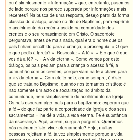
ou é simplesmente « informação » que, entretanto, pusemos
de lado porque nos parece superada por informações mais
recentes? Na busca de uma resposta, desejo partir da forma
clássica do diálogo, usado no rito do Baptismo, para exprimir
o acolhimento do recém-nascido na comunidade dos
crentes e o seu renascimento em Cristo. O sacerdote
perguntava, antes de mais nada, qual era o nome que os
pais tinham escolhido para a criança, e prosseguia: « O que
é que pedis à Igreja? ». Resposta: « A fé ». « E o que é que
vos dá a fé? ». « A vida eterna ». Como vemos por este
diálogo, os pais pediam para a criança o acesso à fé, a
comunhão com os crentes, porque viam na fé a chave para
a « vida eterna ». Com efeito hoje, como sempre, é disto
que se trata no Baptismo, quando nos tornamos cristãos: é
não somente um acto de socialização no âmbito da
comunidade, nem simplesmente de acolhimento na Igreja.
Os pais esperam algo mais para o baptizando: esperam que
a fé – de que faz parte a corporeidade da Igreja e dos seus
sacramentos – lhe dê a vida, a vida eterna. Fé é substância
da esperança. Aqui, porém, surge a pergunta: Queremos
nós realmente isto: viver eternamente? Hoje, muitas
pessoas rejeitam a fé, talvez simplesmente porque a vida