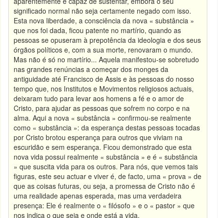
aparentemente é capaz de sustentar, embora o seu
significado normal não seja certamente negado com isso.
Esta nova liberdade, a consciência da nova « substância »
que nos foi dada, ficou patente no martírio, quando as
pessoas se opuseram à prepotência da ideologia e dos seus
órgãos políticos e, com a sua morte, renovaram o mundo.
Mas não é só no martírio... Aquela manifestou-se sobretudo
nas grandes renúncias a começar dos monges da
antiguidade até Francisco de Assis e às pessoas do nosso
tempo que, nos Institutos e Movimentos religiosos actuais,
deixaram tudo para levar aos homens a fé e o amor de
Cristo, para ajudar as pessoas que sofrem no corpo e na
alma. Aqui a nova « substância » confirmou-se realmente
como « substância »: da esperança destas pessoas tocadas
por Cristo brotou esperança para outros que viviam na
escuridão e sem esperança. Ficou demonstrado que esta
nova vida possui realmente « substância » e é « substância
» que suscita vida para os outros. Para nós, que vemos tais
figuras, este seu actuar e viver é, de facto, uma « prova » de
que as coisas futuras, ou seja, a promessa de Cristo não é
uma realidade apenas esperada, mas uma verdadeira
presença: Ele é realmente o « filósofo » e o « pastor » que
nos indica o que seja e onde está a vida.