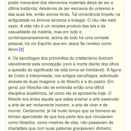
poder inexorável dos elementos materiais deixa de ser a
última instância; deixámos de ser escravos do universo e
das suas leis, então somos livres. Tal consciência impeliu na
antiguidade os ânimos sinceros a indagar. O céu não está
vazio. A vida não é um simples produto das leis e da
casualidade da matéria, mas em tudo e,
contemporaneamente, acima de tudo há uma vontade
pessoal, há um Espírito que em Jesus Se revelou como
Amor.
[3]
6. Os sarcófagos dos primórdios do cristianismo ilustram
visivelmente esta concepção (com a morte diante dos olhos
a questão do significado da vida torna-se inevitável). A figura
de Cristo é interpretada, nos antigos sarcófagos, sobretudo
através de duas imagens: a do filósofo e a do pastor. Em
geral, por filosofia não se entendia então uma difícil
disciplina académica, tal como ela se apresenta hoje. O
filósofo era antes aquele que sabia ensinar a arte essencial:
a arte de ser rectamente homem, a arte de viver e de
morrer. Certamente, já há muito tempo que os homens se
tinham apercebido de que boa parte dos que circulavam
como filósofos, como mestres de vida, não passavam de
charlatães que com suas palavras granjeavam dinheiro,