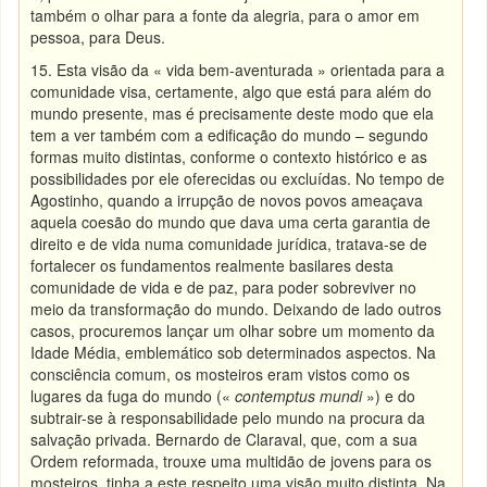
também o olhar para a fonte da alegria, para o amor em
pessoa, para Deus.
15. Esta visão da « vida bem-aventurada » orientada para a
comunidade visa, certamente, algo que está para além do
mundo presente, mas é precisamente deste modo que ela
tem a ver também com a edificação do mundo – segundo
formas muito distintas, conforme o contexto histórico e as
possibilidades por ele oferecidas ou excluídas. No tempo de
Agostinho, quando a irrupção de novos povos ameaçava
aquela coesão do mundo que dava uma certa garantia de
direito e de vida numa comunidade jurídica, tratava-se de
fortalecer os fundamentos realmente basilares desta
comunidade de vida e de paz, para poder sobreviver no
meio da transformação do mundo. Deixando de lado outros
casos, procuremos lançar um olhar sobre um momento da
Idade Média, emblemático sob determinados aspectos. Na
consciência comum, os mosteiros eram vistos como os
lugares da fuga do mundo («
contemptus mundi
») e do
subtrair-se à responsabilidade pelo mundo na procura da
salvação privada. Bernardo de Claraval, que, com a sua
Ordem reformada, trouxe uma multidão de jovens para os
mosteiros, tinha a este respeito uma visão muito distinta. Na