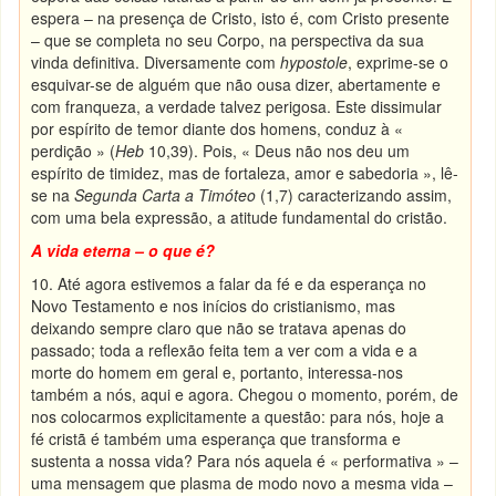
espera – na presença de Cristo, isto é, com Cristo presente
– que se completa no seu Corpo, na perspectiva da sua
vinda definitiva. Diversamente com
hypostole
, exprime-se o
esquivar-se de alguém que não ousa dizer, abertamente e
com franqueza, a verdade talvez perigosa. Este dissimular
por espírito de temor diante dos homens, conduz à «
perdição » (
Heb
10,39). Pois, « Deus não nos deu um
espírito de timidez, mas de fortaleza, amor e sabedoria », lê-
se na
Segunda Carta a Timóteo
(1,7) caracterizando assim,
com uma bela expressão, a atitude fundamental do cristão.
A vida eterna – o que é?
10. Até agora estivemos a falar da fé e da esperança no
Novo Testamento e nos inícios do cristianismo, mas
deixando sempre claro que não se tratava apenas do
passado; toda a reflexão feita tem a ver com a vida e a
morte do homem em geral e, portanto, interessa-nos
também a nós, aqui e agora. Chegou o momento, porém, de
nos colocarmos explicitamente a questão: para nós, hoje a
fé cristã é também uma esperança que transforma e
sustenta a nossa vida? Para nós aquela é « performativa » –
uma mensagem que plasma de modo novo a mesma vida –