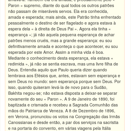
Paron » supremo, diante do qual todos os outros patrões
não passam de miseráveis servos. Ela era conhecida,
amada e esperada; mais ainda, este Patrão tinha enfrentado
pessoalmente o destino de ser flagelado e agora estava à
espera dela « à direita de Deus Pai ». Agora ela tinha «
esperança »; já não aquela pequena esperança de achar
patrões menos cruéis, mas a grande esperança: eu sou
definitivamente amada e aconteça o que acontecer, eu sou
esperada por este Amor. Assim a minha vida é boa.
Mediante o conhecimento desta esperança, ela estava «
redimida », já não se sentia escrava, mas uma livre filha de
Deus. Entendia aquilo que Paulo queria dizer quando
lembrava aos Efésios que, antes, estavam sem esperança e
sem Deus no mundo: sem esperança porque sem Deus. Por
isso, quando quiseram levá-la de novo para o Sudão,
Bakhita negou-se; não estava disposta a deixar-se separar
novamente do seu « Paron ». A 9 de Janeiro de 1890, foi
baptizada e crismada e recebeu a Sagrada Comunhão das
mãos do Patriarca de Veneza. A 8 de Dezembro de 1896,
em Verona, pronunciou os votos na Congregação das Irmãs
Canossianas e desde então, a par dos serviços na sacristia
e na portaria do convento, em várias viagens pela Itália