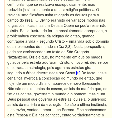
cerimonial, que se realizava escrupulosamente, mas
reduzido já simplesmente a uma « religião política ». O
racionalismo filosófico tinha relegado os deuses para o
campo do irreal. O Divino era visto de variados modos nas
forças cósmicas, mas um Deus a Quem se podia rezar não
existia. Paulo ilustra, de forma absolutamente apropriada, a
problemática essencial da religião de então, quando
contrapõe à vida « segundo Cristo » uma vida sob o domínio
dos « elementos do mundo » (
Col
2,8). Nesta perspectiva,
pode ser esclarecedor um texto de São Gregório
Nazianzeno. Diz ele que, no momento em que os magos
guiados pela estrela adoraram Cristo, o novo rei, deu-se por
encerrada a astrologia, pois agora as estrelas giram
segundo a órbita determinada por Cristo
[2]
De facto, nesta
cena fica invertida a concepção do mundo de então, que
hoje, de um modo distinto, aparece de novo florescente.
Não são os elementos do cosmo, as leis da matéria que, no
fim das contas, governam o mundo e o homem, mas é um
Deus pessoal que governa as estrelas, ou seja, o universo;
as leis da matéria e da evolução não são a última instância,
mas razão, vontade, amor: uma Pessoa. E se conhecemos
esta Pessoa e Ela nos conhece, então verdadeiramente o