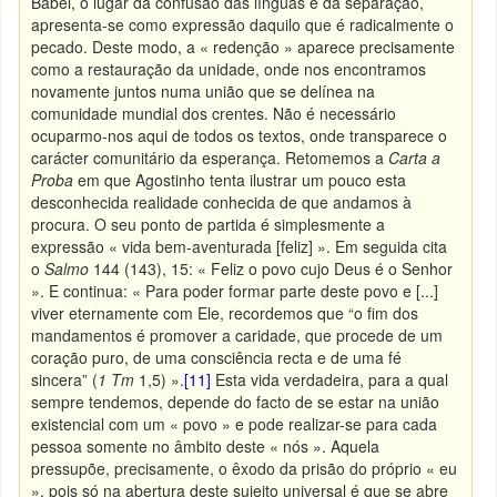
Babel, o lugar da confusão das línguas e da separação,
apresenta-se como expressão daquilo que é radicalmente o
pecado. Deste modo, a « redenção » aparece precisamente
como a restauração da unidade, onde nos encontramos
novamente juntos numa união que se delínea na
comunidade mundial dos crentes. Não é necessário
ocuparmo-nos aqui de todos os textos, onde transparece o
carácter comunitário da esperança. Retomemos a
Carta a
Proba
em que Agostinho tenta ilustrar um pouco esta
desconhecida realidade conhecida de que andamos à
procura. O seu ponto de partida é simplesmente a
expressão « vida bem-aventurada [feliz] ». Em seguida cita
o
Salmo
144 (143), 15: « Feliz o povo cujo Deus é o Senhor
». E continua: « Para poder formar parte deste povo e [...]
viver eternamente com Ele, recordemos que “o fim dos
mandamentos é promover a caridade, que procede de um
coração puro, de uma consciência recta e de uma fé
sincera” (
1 Tm
1,5) ».
[11]
Esta vida verdadeira, para a qual
sempre tendemos, depende do facto de se estar na união
existencial com um « povo » e pode realizar-se para cada
pessoa somente no âmbito deste « nós ». Aquela
pressupõe, precisamente, o êxodo da prisão do próprio « eu
», pois só na abertura deste sujeito universal é que se abre