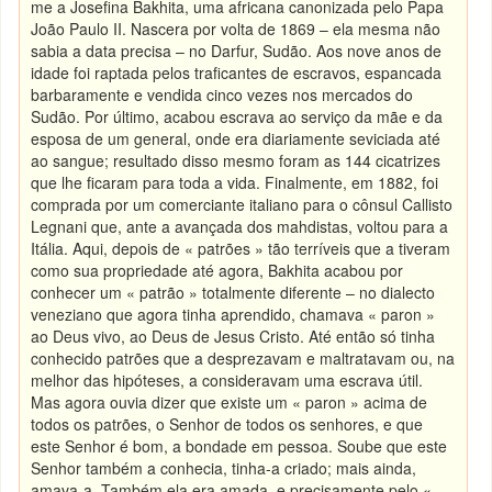
me a Josefina Bakhita, uma africana canonizada pelo Papa
João Paulo II. Nascera por volta de 1869 – ela mesma não
sabia a data precisa – no Darfur, Sudão. Aos nove anos de
idade foi raptada pelos traficantes de escravos, espancada
barbaramente e vendida cinco vezes nos mercados do
Sudão. Por último, acabou escrava ao serviço da mãe e da
esposa de um general, onde era diariamente seviciada até
ao sangue; resultado disso mesmo foram as 144 cicatrizes
que lhe ficaram para toda a vida. Finalmente, em 1882, foi
comprada por um comerciante italiano para o cônsul Callisto
Legnani que, ante a avançada dos mahdistas, voltou para a
Itália. Aqui, depois de « patrões » tão terríveis que a tiveram
como sua propriedade até agora, Bakhita acabou por
conhecer um « patrão » totalmente diferente – no dialecto
veneziano que agora tinha aprendido, chamava « paron »
ao Deus vivo, ao Deus de Jesus Cristo. Até então só tinha
conhecido patrões que a desprezavam e maltratavam ou, na
melhor das hipóteses, a consideravam uma escrava útil.
Mas agora ouvia dizer que existe um « paron » acima de
todos os patrões, o Senhor de todos os senhores, e que
este Senhor é bom, a bondade em pessoa. Soube que este
Senhor também a conhecia, tinha-a criado; mais ainda,
amava-a. Também ela era amada, e precisamente pelo «