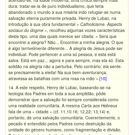
acendeu-se, na idade moderna, uma crítica sempre mais
dura: tratar-se-ia de puro individualismo, que teria
abandonado o mundo à sua miséria indo refugiar-se numa
salvação eterna puramente privada. Henry de Lubac, na
introdução à sua obra fundamental «
Catholicisme. Aspects
sociaux du dogme
», recolheu algumas vozes características
deste tipo, uma das quais merece ser citada: « Será que
encontrei a alegria? Não... Encontrei a minha alegria. O que
é algo terrivelmente diferente... A alegria de Jesus pode ser
individual. Pode pertencer a uma só pessoa, e esta está
salva. Está em paz... agora e para sempre, mas ela só. Esta
solidão na alegria não a perturba. Pelo contrário: ela sente-
se precisamente a eleita! Na sua bem-aventurança,
atravessa as batalhas com uma rosa na mão ».
[10]
14. A este respeito, Henry de Lubac, baseando-se na
teologia dos Padres em toda a sua amplidão, pôde
demonstrar que a salvação foi sempre considerada como
uma realidade comunitária. A mesma
Carta aos Hebreus
fala de uma « cidade » (cf. 11,10.16; 12,22; 13,14) e,
portanto, de uma salvação comunitária. Coerentemente, o
pecado é entendido pelos Padres como destruição da
unidade do género humano, como fragmentação e divisão.