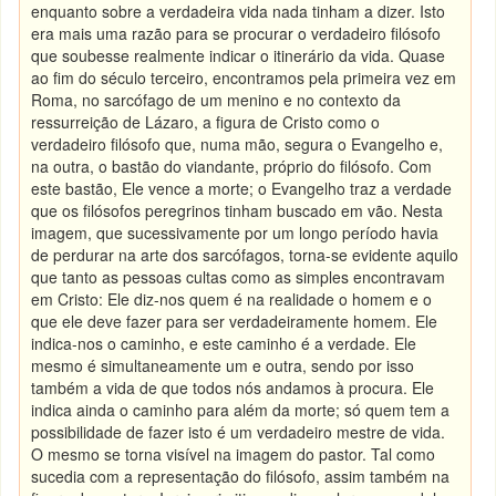
enquanto sobre a verdadeira vida nada tinham a dizer. Isto
era mais uma razão para se procurar o verdadeiro filósofo
que soubesse realmente indicar o itinerário da vida. Quase
ao fim do século terceiro, encontramos pela primeira vez em
Roma, no sarcófago de um menino e no contexto da
ressurreição de Lázaro, a figura de Cristo como o
verdadeiro filósofo que, numa mão, segura o Evangelho e,
na outra, o bastão do viandante, próprio do filósofo. Com
este bastão, Ele vence a morte; o Evangelho traz a verdade
que os filósofos peregrinos tinham buscado em vão. Nesta
imagem, que sucessivamente por um longo período havia
de perdurar na arte dos sarcófagos, torna-se evidente aquilo
que tanto as pessoas cultas como as simples encontravam
em Cristo: Ele diz-nos quem é na realidade o homem e o
que ele deve fazer para ser verdadeiramente homem. Ele
indica-nos o caminho, e este caminho é a verdade. Ele
mesmo é simultaneamente um e outra, sendo por isso
também a vida de que todos nós andamos à procura. Ele
indica ainda o caminho para além da morte; só quem tem a
possibilidade de fazer isto é um verdadeiro mestre de vida.
O mesmo se torna visível na imagem do pastor. Tal como
sucedia com a representação do filósofo, assim também na