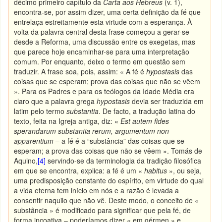
décimo primeiro capítulo da
Carta aos Hebreus
(v. 1),
encontra-se, por assim dizer, uma certa definição da fé que
entrelaça estreitamente esta virtude com a esperança. À
volta da palavra central desta frase começou a gerar-se
desde a Reforma, uma discussão entre os exegetas, mas
que parece hoje encaminhar-se para uma interpretação
comum. Por enquanto, deixo o termo em questão sem
traduzir. A frase soa, pois, assim: « A fé é
hypostasis
das
coisas que se esperam; prova das coisas que não se vêem
». Para os Padres e para os teólogos da Idade Média era
claro que a palavra grega
hypostasis
devia ser traduzida em
latim pelo termo
substantia
. De facto, a tradução latina do
texto, feita na Igreja antiga, diz: «
Est autem fides
sperandarum substantia rerum, argumentum non
apparentium
– a fé é a “substância” das coisas que se
esperam; a prova das coisas que não se vêem ». Tomás de
Aquino,
[4]
servindo-se da terminologia da tradição filosófica
em que se encontra, explica: a fé é um «
habitus
», ou seja,
uma predisposição constante do espírito, em virtude do qual
a vida eterna tem início em nós e a razão é levada a
consentir naquilo que não vê. Deste modo, o conceito de «
substância » é modificado para significar que pela fé, de
forma incoativa – poderíamos dizer « em gérmen » e