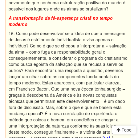
novamente que nenhuma estruturação positiva do mundo é
possível nos lugares onde as almas se brutalizam?
A transformação da fé-esperança cristã no tempo
moderno
16. Como pôde desenvolver-se a ideia de que a mensagem
de Jesus é estritamente individualista e visa apenas o
indivíduo? Como é que se chegou a interpretar a « salvação
da alma » como fuga da responsabilidade geral e,
consequentemente, a considerar o programa do cristianismo
como busca egoísta da salvação que se recusa a servir os
outros? Para encontrar uma resposta à questão, devemos
lançar um olhar sobre as componentes fundamentais do
tempo moderno. Estas aparecem, com particular clareza,
em Francisco Bacon. Que uma nova época tenha surgido –
graças à descoberta da América e às novas conquistas
técnicas que permitiram este desenvolvimento – é um dado
fora de discussão. Mas, sobre o que é que se baseia esta
mudança epocal? É a nova correlação de experiência e
método que coloca o homem em condições de chegar a
uma interpretação da natureza conforme às suas leis e,
Topo
deste modo, conseguir finalmente « a vitória da arte sobre a