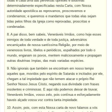
todas e cada uma das perversas opiniões e doutrinas
determinadamente especificadas nesta Carta, com Nossa
autoridade apostólica as reprovamos, proscrevemos e
condenamos; e queremos e mandamos que todas elas sejam
tidas pelos filhos da Igreja como reprovadas, proscritas e
condenadas.
8. A par disso, bem sabeis, Veneráveis Irmãos, como hoje esses
inimigos de toda verdade e de toda justiça, adversários
encarniçados de nossa santíssima Religião, por meio de
venenosos livros, libelos e periódicos, espalhados por todo o
mundo, enganam os povos, mentem maliciosamente e propagam
outras doutrinas ímpias, das mais variadas espécies.
9. Não ignorais que também se encontram em nosso tempo
aqueles que, movidos pelo espírito de Satanás e incitados por ele,
chegam a tal impiedade que não temem atacar o próprio Rei
Senhor Nosso Jesus Cristo, negando sua divindade com frases
insolentes e criminosas. E aqui não podemos deixar de louvar,
Veneráveis Irmãos, vosso zelo, pois contínua e esforçadamente
haveis alçado vossa voz contra tanta impiedade.
10. Assim, pois, com esta Nossa carta de novo falamos a vós