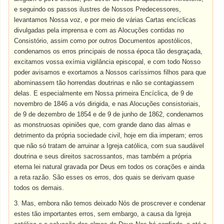
e seguindo os passos ilustres de Nossos Predecessores,
levantamos Nossa voz, e por meio de várias Cartas encíclicas
divulgadas pela imprensa e com as Alocuções contidas no
Consistório, assim como por outros Documentos apostólicos,
condenamos os erros principais de nossa época tão desgraçada,
excitamos vossa exímia vigilância episcopal, e com todo Nosso
poder avisamos e exortamos a Nossos caríssimos filhos para que
abominassem tão horrendas doutrinas e não se contagiassem
delas. E especialmente em Nossa primeira Encíclica, de 9 de
novembro de 1846 a vós dirigida, e nas Alocuções consistoriais,
de 9 de dezembro de 1854 e de 9 de junho de 1862, condenamos
as monstruosas opiniões que, com grande dano das almas e
detrimento da própria sociedade civil, hoje em dia imperam; erros
que não só tratam de arruinar a Igreja católica, com sua saudável
doutrina e seus direitos sacrossantos, mas também a própria
eterna lei natural gravada por Deus em todos os corações e ainda
a reta razão. São esses os erros, dos quais se derivam quase
todos os demais.
3. Mas, embora não temos deixado Nós de proscrever e condenar
estes tão importantes erros, sem embargo, a causa da Igreja