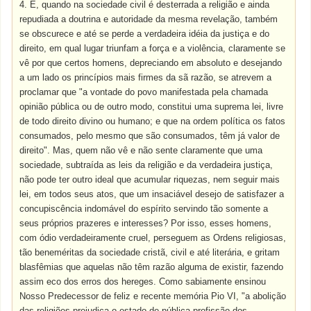
4. E, quando na sociedade civil é desterrada a religião e ainda
repudiada a doutrina e autoridade da mesma revelação, também
se obscurece e até se perde a verdadeira idéia da justiça e do
direito, em qual lugar triunfam a força e a violência, claramente se
vê por que certos homens, depreciando em absoluto e desejando
a um lado os princípios mais firmes da sã razão, se atrevem a
proclamar que "a vontade do povo manifestada pela chamada
opinião pública ou de outro modo, constitui uma suprema lei, livre
de todo direito divino ou humano; e que na ordem política os fatos
consumados, pelo mesmo que são consumados, têm já valor de
direito". Mas, quem não vê e não sente claramente que uma
sociedade, subtraída as leis da religião e da verdadeira justiça,
não pode ter outro ideal que acumular riquezas, nem seguir mais
lei, em todos seus atos, que um insaciável desejo de satisfazer a
concupiscência indomável do espírito servindo tão somente a
seus próprios prazeres e interesses? Por isso, esses homens,
com ódio verdadeiramente cruel, perseguem as Ordens religiosas,
tão beneméritas da sociedade cristã, civil e até literária, e gritam
blasfêmias que aquelas não têm razão alguma de existir, fazendo
assim eco dos erros dos hereges. Como sabiamente ensinou
Nosso Predecessor de feliz e recente memória Pio VI, "a abolição
das religiões prejudica o estado de pública profissão dos