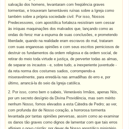
salvação dos homens, levantaram com freqüência graves
tormentas, e trouxeram lamentáveis ruínas sobre a Igreja como
também sobre a própria sociedade civil. Por isso, Nossos
Predecessores, com apostólica fortaleza resistiram sem cessar
às iníquas maquinações dos malvados que, lançando como as
ondas do feroz mar a espuma de suas conclusões, e prometendo
liberdade, quando na realidade eram escravos do mal, trataram
com suas enganosas opiniões e com seus escritos perniciosos de
destruir os fundamentos da ordem religiosa e da ordem social, de
retirar do meio toda virtude e justiça, de perverter todas as almas,
de separar os incautos - e, sobre tudo, a inexperiente juventude -
da reta norma dos costumes sadios, corrompendo-a
miseravelmente, para enredá-la nas armadilhas do erro e, por
último, arrancá-la do seio da Igreja católica.
2. Por isso, como bem o sabeis, Veneráveis Irmãos, apenas Nós,
por um secreto desígnio da Divina Providência, mas sem mérito
nenhum Nosso, fomos elevados a esta Cátedra de Pedro; ao ver,
com profunda dor de Nosso coração, a horrorosa tormenta
levantada por tantas opiniões perversas, assim como ao examinar
os danos tão graves como dignos de lamentar com que tais erros
afligiam o povo cristão; por dever de Nosso apostólico ministério,