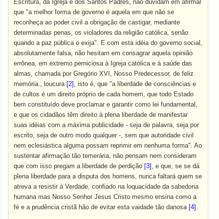
Escritura, da Igreja e dos Santos Padres, não duvidam em afirmar
que "a melhor forma de governo é aquela em que não se
reconheça ao poder civil a obrigação de castigar, mediante
determinadas penas, os violadores da religião católica, senão
quando a paz pública o exija". E com esta idéia do governo social,
absolutamente falsa, não hesitam em consagrar aquela opinião
errônea, em extremo perniciosa à Igreja católica e à saúde das
almas, chamada por Gregório XVI, Nosso Predecessor, de feliz
memória., loucura
[2]
, isto é, que "a liberdade de consciências e
de cultos é um direito próprio de cada homem, que todo Estado
bem constituído deve proclamar e garantir como lei fundamental,
e que os cidadãos têm direito à plena liberdade de manifestar
suas idéias com a máxima publicidade - seja de palavra, seja por
escrito, seja de outro modo qualquer -, sem que autoridade civil
nem eclesiástica alguma possam reprimir em nenhuma forma". Ao
sustentar afirmação tão temerária, não pensam nem consideram
que com isso pregam a liberdade de perdição
[3]
, e que, se se dá
plena liberdade para a disputa dos homens, nunca faltará quem se
atreva a resistir à Verdade, confiado na loquacidade da sabedoria
humana mas Nosso Senhor Jesus Cristo mesmo ensina como a
fé e a prudência cristã hão de evitar esta vaidade tão danosa
[4]
.