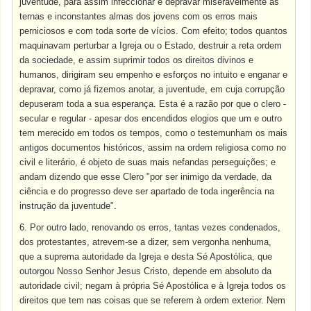
juventude, para assim infeccionar e depravar miseravelmente as
ternas e inconstantes almas dos jovens com os erros mais
perniciosos e com toda sorte de vícios. Com efeito; todos quantos
maquinavam perturbar a Igreja ou o Estado, destruir a reta ordem
da sociedade, e assim suprimir todos os direitos divinos e
humanos, dirigiram seu empenho e esforços no intuito e enganar e
depravar, como já fizemos anotar, a juventude, em cuja corrupção
depuseram toda a sua esperança. Esta é a razão por que o clero -
secular e regular - apesar dos encendidos elogios que um e outro
tem merecido em todos os tempos, como o testemunham os mais
antigos documentos históricos, assim na ordem religiosa como no
civil e literário, é objeto de suas mais nefandas perseguições; e
andam dizendo que esse Clero "por ser inimigo da verdade, da
ciência e do progresso deve ser apartado de toda ingerência na
instrução da juventude".
6. Por outro lado, renovando os erros, tantas vezes condenados,
dos protestantes, atrevem-se a dizer, sem vergonha nenhuma,
que a suprema autoridade da Igreja e desta Sé Apostólica, que
outorgou Nosso Senhor Jesus Cristo, depende em absoluto da
autoridade civil; negam à própria Sé Apostólica e à Igreja todos os
direitos que tem nas coisas que se referem à ordem exterior. Nem