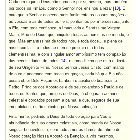
Cada um rogue a Deus não somente por si mesmo, mas também
por todos os Irmãos, como o Senhor nos ensinou a rezar [
13]
. E
para que o Senhor conceda mais facilmente as nossas orações e
as vossas e as de todos os fiéis, ponhamos por intercessora junto
a Ele, com toda confiança, a Imaculada e Santíssima Virgem
Maria, Mãe de Deus, que aniquilou todas as heresias no mundo, e
que, Mãe amantíssima de todos nós, é toda doce... e plena de
misericórdia..., a todos se oferece propicia e a todos
clementíssima; e com singular amor amplíssimo tem compaixão
das necessidades de todos
[14]
, e como Reina que está a direita
de seu Unigênito Filho, Nosso Senhor Jesus Cristo, com manto
de ouro e adornada com todas as graças, nada há que Ela não
possa obter Dele Peçamos também o auxilio do beatíssimo
Pedro, Príncipe dos Apóstolos e de seu co-apóstolo Paulo e de
todos os Santos que, amigos de Deus, já chegaram ao reino
celestial e coroados possam a palma, e que, seguros de sua
imortalidade, estão solícitos por Nossa salvação.
Finalmente, pedindo a Deus de todo coração para Vós a
abundância de suas graças celestiais, como prenda de Nossa
singular benevolência, com todo amor os damos do íntimo de
Nosso coração Nossa Apostólica Benção, a vós mesmos,