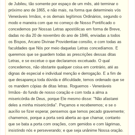
de Jubileu, tão somente por espaço de um mês, até terminar o
próximo ano de 1865, e não mais, na forma que determineis vós
Veneráveis Irmãos, e os demais legítimos Ordinários, segundo o
modo e maneira com que no começo de Nosso Pontificado o
concedemos por Nossas Letras apostólicas em forma de Breve,
dadas no dia 20 de novembro do ano de 1846, enviadas a todos
os Bispos, Arcano Divinae Providentiae consilio, e com todas as
faculdades que Nós por meio daquelas Letras concedíamos. E
queremos que se guardem todas as prescrições dessas ditas
Letras, e se excetue o que declaramos excetuado. O qual
concedemos, não obstante qualquer coisa em contrário, até as
dignas de especial e individual menção e derrogação. E a fim de
que desapareça toda dúvida e dificuldade, temos ordenado que se
os mandem cópias de ditas letras. Roguemos - Veneráveis
Irmãos- do fundo de nosso coração e com toda a alma a
misericórdia de Deus, porque Ele mesmo disse: "Não afastarei
deles a minha misericórdia". Peçamos e receberemos; e se o
auxílio se fizer esperar, pensemos que temos pecado gravemente;
chamemos, porque a porta será aberta ao que chamar, contanto
que se bata a porta com orações, com gemidos e com lágrimas,
insistindo nós e perseverando; e que seja unânime Nossa oração.