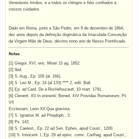
Veneráveis Irmãos, e a todos os clérigos e fiéis confiados a
vossos cuidados.
Dado em Roma, junto a São Pedro, em 8 de dezembro de 1864,
dez anos depois da definição dogmática da Imaculada Conceição
da Virgem Mãe de Deus, décimo nono ano de Nosso Pontificado.
Notas
[1] Gregor. XVI, enc. Mirari 15 ag. 1852.
[2] Ibid.
[3] S. Aug., Ep. 105 (al. 166).
[4] S. Leo M., Ep. 14 (al 133) **** 2, edit. Ball.
[5] Ep. ad Card. De a Rochefoucault, 10 mart. 1791.
[6] Clenent. XII In eninenti; Bened. XIV Providas Romanorum; Pii
VII
Ecclesiam; Leon XII Qua graviora.
[7] S. Ignatius M. ad Phiadoph., 3.
[8] Ps. 143.
[9] S. Caelest., Ep. 22 ad Sen. Ephes. apud Coust., 1200.
[10] S. Innocent. I, Ep. 29 ad episc. comc. Carthag. apud Coust.,