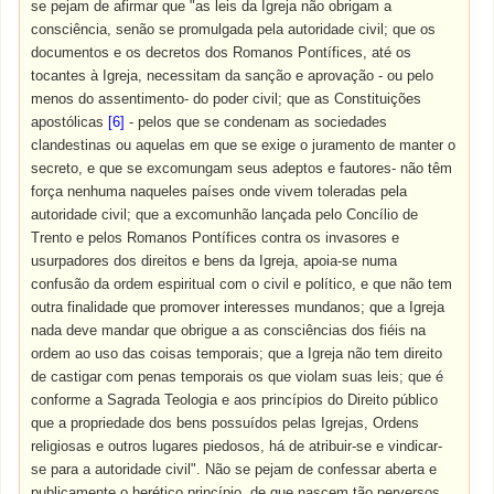
se pejam de afirmar que "as leis da Igreja não obrigam a
consciência, senão se promulgada pela autoridade civil; que os
documentos e os decretos dos Romanos Pontífices, até os
tocantes à Igreja, necessitam da sanção e aprovação - ou pelo
menos do assentimento- do poder civil; que as Constituições
apostólicas
[6]
- pelos que se condenam as sociedades
clandestinas ou aquelas em que se exige o juramento de manter o
secreto, e que se excomungam seus adeptos e fautores- não têm
força nenhuma naqueles países onde vivem toleradas pela
autoridade civil; que a excomunhão lançada pelo Concílio de
Trento e pelos Romanos Pontífices contra os invasores e
usurpadores dos direitos e bens da Igreja, apoia-se numa
confusão da ordem espiritual com o civil e político, e que não tem
outra finalidade que promover interesses mundanos; que a Igreja
nada deve mandar que obrigue a as consciências dos fiéis na
ordem ao uso das coisas temporais; que a Igreja não tem direito
de castigar com penas temporais os que violam suas leis; que é
conforme a Sagrada Teologia e aos princípios do Direito público
que a propriedade dos bens possuídos pelas Igrejas, Ordens
religiosas e outros lugares piedosos, há de atribuir-se e vindicar-
se para a autoridade civil". Não se pejam de confessar aberta e
publicamente o herético princípio, de que nascem tão perversos