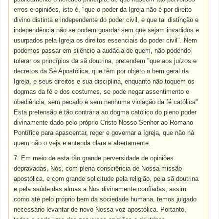
erros e opiniões, isto é, "que o poder da Igreja não é por direito
divino distinta e independente do poder civil, e que tal distinção e
independência não se podem guardar sem que sejam invadidos e
usurpados pela Igreja os direitos essenciais do poder civil". Nem
podemos passar em silêncio a audácia de quem, não podendo
tolerar os princípios da sã doutrina, pretendem "que aos juízos e
decretos da Sé Apostólica, que têm por objeto o bem geral da
Igreja, e seus direitos e sua disciplina, enquanto não toquem os
dogmas da fé e dos costumes, se pode negar assentimento e
obediência, sem pecado e sem nenhuma violação da fé católica".
Esta pretensão é tão contrária ao dogma católico do pleno poder
divinamente dado pelo próprio Cristo Nosso Senhor ao Romano
Pontífice para apascentar, reger e governar a Igreja, que não há
quem não o veja e entenda clara e abertamente.
7. Em meio de esta tão grande perversidade de opiniões
depravadas, Nós, com plena consciência de Nossa missão
apostólica, e com grande solicitude pela religião, pela sã doutrina
e pela saúde das almas a Nos divinamente confiadas, assim
como até pelo próprio bem da sociedade humana, temos julgado
necessário levantar de novo Nossa voz apostólica. Portanto,