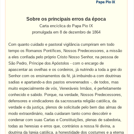
Papa Pio IX
Sobre os principais erros da época
Carta encíclica do Papa Pio IX
promulgada em 8 de dezembro de 1864
Com quanto cuidado e pastoral vigilância cumpriram em todo
tempo os Romanos Pontífices, Nossos Predecessores, a missão
a eles confiada pelo próprio Cristo Nosso Senhor, na pessoa de
São Pedro, Príncipe dos Apóstolos - com o encargo de
apascentar as ovelhas e os cordeiros, já nutrindo a toda a grei do
Senhor com os ensinamentos da fé, já imbuindo-a com doutrinas
sadias e apartando-a dos pastos envenenados -, de todos, mas
muito especialmente de vós, Veneráveis Irmãos, é perfeitamente
conhecido e sabido. Porque, na verdade, Nossos Predecessores,
defensores e vindicadores da sacrossanta religião católica, da
verdade e da justiça, plenos de solicitude pelo bem das almas de
modo extraordinário, nada cuidaram tanto como descobrir e
condenar com suas Cartas e Constituições, plenas de sabedoria,
todas as heresias e erros que, contrários a nossa fé divina, a
doutrina da Igreja católica, a honestidade dos costumes e a eterna