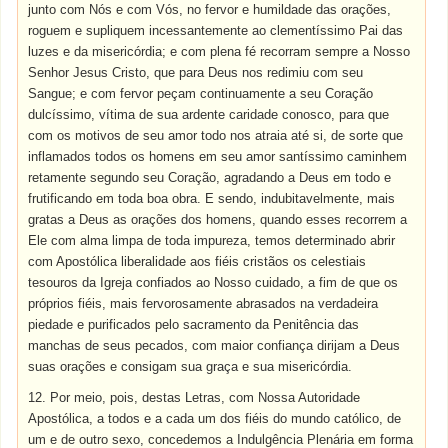
junto com Nós e com Vós, no fervor e humildade das orações,
roguem e supliquem incessantemente ao clementíssimo Pai das
luzes e da misericórdia; e com plena fé recorram sempre a Nosso
Senhor Jesus Cristo, que para Deus nos redimiu com seu
Sangue; e com fervor peçam continuamente a seu Coração
dulcíssimo, vítima de sua ardente caridade conosco, para que
com os motivos de seu amor todo nos atraia até si, de sorte que
inflamados todos os homens em seu amor santíssimo caminhem
retamente segundo seu Coração, agradando a Deus em todo e
frutificando em toda boa obra. E sendo, indubitavelmente, mais
gratas a Deus as orações dos homens, quando esses recorrem a
Ele com alma limpa de toda impureza, temos determinado abrir
com Apostólica liberalidade aos fiéis cristãos os celestiais
tesouros da Igreja confiados ao Nosso cuidado, a fim de que os
próprios fiéis, mais fervorosamente abrasados na verdadeira
piedade e purificados pelo sacramento da Penitência das
manchas de seus pecados, com maior confiança dirijam a Deus
suas orações e consigam sua graça e sua misericórdia.
12. Por meio, pois, destas Letras, com Nossa Autoridade
Apostólica, a todos e a cada um dos fiéis do mundo católico, de
um e de outro sexo, concedemos a Indulgência Plenária em forma