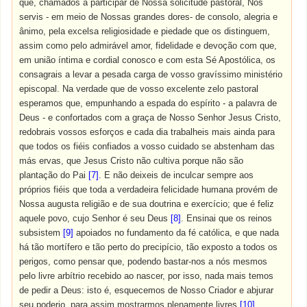
que, chamados a participar de Nossa solicitude pastoral, Nos
servis - em meio de Nossas grandes dores- de consolo, alegria e
ânimo, pela excelsa religiosidade e piedade que os distinguem,
assim como pelo admirável amor, fidelidade e devoção com que,
em união íntima e cordial conosco e com esta Sé Apostólica, os
consagrais a levar a pesada carga de vosso gravíssimo ministério
episcopal. Na verdade que de vosso excelente zelo pastoral
esperamos que, empunhando a espada do espírito - a palavra de
Deus - e confortados com a graça de Nosso Senhor Jesus Cristo,
redobrais vossos esforços e cada dia trabalheis mais ainda para
que todos os fiéis confiados a vosso cuidado se abstenham das
más ervas, que Jesus Cristo não cultiva porque não são
plantação do Pai
[7]
. E não deixeis de inculcar sempre aos
próprios fiéis que toda a verdadeira felicidade humana provém de
Nossa augusta religião e de sua doutrina e exercício; que é feliz
aquele povo, cujo Senhor é seu Deus
[8]
. Ensinai que os reinos
subsistem
[9]
apoiados no fundamento da fé católica, e que nada
há tão mortífero e tão perto do precipício, tão exposto a todos os
perigos, como pensar que, podendo bastar-nos a nós mesmos
pelo livre arbítrio recebido ao nascer, por isso, nada mais temos
de pedir a Deus: isto é, esquecemos de Nosso Criador e abjurar
seu poderio, para assim mostrarmos plenamente livres
[10]
.