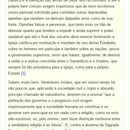
católica e a salvação das almas de Deus Nos há confiado, e até o
próprio bem comum exigem imperiosos que de novo excitemos
vossa pastoral solicitude para combater outras depravadas
opiniões que também se derivam daqueles erros como de sua
fonte. Opiniões falsas e perversas, que tanto mais se hão de
detestar quanto que tendem a impedir e ainda suprimir o poder
saudável que até o final dos séculos deve exercer livremente a
Igreja católica por instituição e mandato de seu divino Fundador,
sobre os homens em particular e também sobre as nações, povos
e governantes supremos; erros que tratam, igualmente, de destruir
a união e a mútua concórdia entre o Sacerdócio e o Império, que
sempre foi tão proveitosa para a Igreja, como para o próprio
Estado
[1]
.
Sabeis muito bem, Veneráveis Irmãos, que em nosso tempo há
não poucos que, aplicando à sociedade civil o ímpio e absurdo
princípio chamado de naturalismo, atrevem-se a ensinar "que a
perfeição dos governos e o progresso civil exigem
imperiosamente que a sociedade humana se constitua e se
governe sem preocupar-se em nada com a religião, como se esta
não existisse, ou, pelo menos, sem fazer distinção nenhuma entre
a verdadeira religião e as falsas". E, contra a doutrina da Sagrada