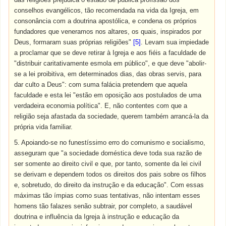
conselhos evangélicos, tão recomendada na vida da Igreja, em
consonância com a doutrina apostólica, e condena os próprios
fundadores que veneramos nos altares, os quais, inspirados por
Deus, formaram suas próprias religiões"
[5]
. Levam sua impiedade
a proclamar que se deve retirar à Igreja e aos fiéis a faculdade de
"distribuir caritativamente esmola em público", e que deve "abolir-
se a lei proibitiva, em determinados dias, das obras servis, para
dar culto a Deus": com suma falácia pretendem que aquela
faculdade e esta lei "estão em oposição aos postulados de uma
verdadeira economia política". E, não contentes com que a
religião seja afastada da sociedade, querem também arrancá-la da
própria vida familiar.
5. Apoiando-se no funestíssimo erro do comunismo e socialismo,
asseguram que "a sociedade doméstica deve toda sua razão de
ser somente ao direito civil e que, por tanto, somente da lei civil
se derivam e dependem todos os direitos dos pais sobre os filhos
e, sobretudo, do direito da instrução e da educação". Com essas
máximas tão ímpias como suas tentativas, não intentam esses
homens tão falazes senão subtrair, por completo, a saudável
doutrina e influência da Igreja à instrução e educação da