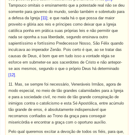
Tampouco omitais o ensinamento que a potestade real não se deu
somente para governo do mundo, senão também e sobretudo para
a defesa da Igreja
[11]
; e que nada há o que possa dar maior
proveito e glória aos reis e príncipes como deixar que a Igreja
católica ponha em prática suas próprias leis e não permitir que
nada se oponha a sua liberdade, segundo ensinava outro
sapientíssimo e fortíssimo Predecessor Nosso, São Félix quando
inculcava ao imperador Zenão. Pois certo é que, ao se tratar das
causas de Deus, é bom que em tudo isso a vontade régia se
esforce em submeter-se aos sacerdotes de Cristo e não antepor-
se aos mesmos, segundo o que o próprio Deus há determinado
[12]
.
11. Mas, se sempre foi necessário, Veneráveis Irmãos, agora de
modo especial, no meio de tão grandes calamidades para a Igreja
e para a sociedade civil, no meio de tão grande conspiração de
inimigos contra o catolicismo e esta Sé Apostólica, entre acúmulo
tão grande de erros, é absolutamente indispensável que
recorramos confiados ao Trono da graça para conseguir
misericórdia e encontrar a graça com o oportuno auxílio.
Pelo qual queremos excitar a devoção de todos os fiéis, para que,