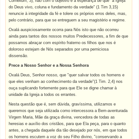
Cornelium, 3), não com o objetivo e a esperança de que "a Igreja
do Deus vivo, coluna e fundamento da verdade" (1 Tim 3,15)
renuncie à integridade da fé e tolere os próprios erros deles, mas,
pelo contrário, para que se entreguem a seu magistério e regime.
Oxalá auspiciosamente ocorra para Nós isto que não ocorreu
ainda para tantos dos nossos muitos Predecessores, a fim de que
possamos abraçar com espírito fraterno os filhos que nos é
doloroso estejam de Nós separados por uma perniciosa
dissensão.
Prece a Nosso Senhor e a Nossa Senhora
Oxalá Deus, Senhor nosso, que "quer salvar todos os homens e
que eles venham ao conhecimento da verdade"(1 Tim. 2,4) nos
ouça suplicando fortemente para que Ele se digne chamar à
unidade da Igreja a todos os errantes.
Nesta questão que é, sem dúvida, gravíssima, utilizamos e
queremos que seja utilizada como intercessora a Bem-aventurada
Virgem Maria, Mãe da graça divina, vencedora de todas as
heresias e auxílio dos cristãos, para que Ela peça, para o quanto
antes, a chegada daquele dia tão desejado por nós, em que todos
os homens escutem a voz do seu Filho divino, "conservando a