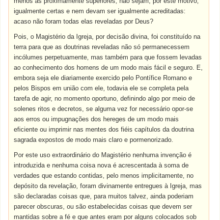
menos as proximamente superiores, não sejam, por este motivo,
igualmente certas e nem devam ser igualmente acreditadas:
acaso não foram todas elas reveladas por Deus?
Pois, o Magistério da Igreja, por decisão divina, foi constituído na
terra para que as doutrinas reveladas não só permanecessem
incólumes perpetuamente, mas também para que fossem levadas
ao conhecimento dos homens de um modo mais fácil e seguro. E,
embora seja ele diariamente exercido pelo Pontífice Romano e
pelos Bispos em união com ele, todavia ele se completa pela
tarefa de agir, no momento oportuno, definindo algo por meio de
solenes ritos e decretos, se alguma vez for necessário opor-se
aos erros ou impugnações dos hereges de um modo mais
eficiente ou imprimir nas mentes dos fiéis capítulos da doutrina
sagrada expostos de modo mais claro e pormenorizado.
Por este uso extraordinário do Magistério nenhuma invenção é
introduzida e nenhuma coisa nova é acrescentada à soma de
verdades que estando contidas, pelo menos implicitamente, no
depósito da revelação, foram divinamente entregues à Igreja, mas
são declaradas coisas que, para muitos talvez, ainda poderiam
parecer obscuras, ou são estabelecidas coisas que devem ser
mantidas sobre a fé e que antes eram por alguns colocados sob