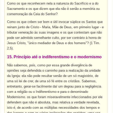
Como os que reconhecem nela a natureza do Sacrifício e a do
Sacramento e os que dizem que ela não é senão a memória ou
comemoração da Ceia do Senhor?
Como os que crêem ser bom e útil invocar súplice os Santos que
reinam junto de Cristo - Maria, Mãe de Deus, em primeiro lugar - e
tributar veneração às suas imagens e os que contestam que não
pode ser admitido semelhante culto, por ser contrário à honra de
Jesus Cristo, "único mediador de Deus e dos homens"? (1 Tim.
2,5).
15. Princípio até o indiferentismo e o modernismo
Não sabemos, pois, como por essa grande divergência de
opiniões seja defendida o caminho para a realização da unidade
da Igreja: ela não pode resultar senão de um só magistério, de
uma só lei de crer, de uma só fé entre os cristãos. Sabemos,
entretanto, gerar-se facilmente daí um degrau para a negligência
com a religião ou o Indiferentismo e para o denominado
Modernismo. os que foram miseravelmente infeccionados por ele
defendem que não é absoluta, mas relativa a verdade revelada,
isto é, de acordo com as múltiplas necessidades dos tempos e
dos lugares e com as várias inclinações dos espíritos, uma vez