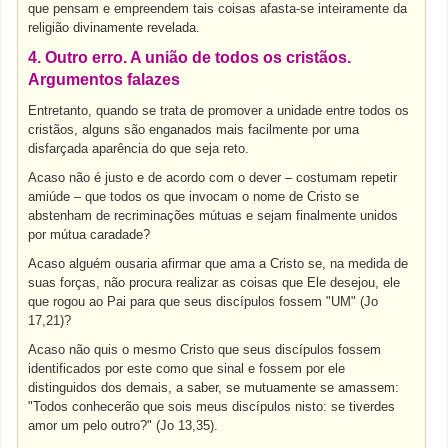
que pensam e empreendem tais coisas afasta-se inteiramente da
religião divinamente revelada.
4. Outro erro. A união de todos os cristãos.
Argumentos falazes
Entretanto, quando se trata de promover a unidade entre todos os
cristãos, alguns são enganados mais facilmente por uma
disfarçada aparência do que seja reto.
Acaso não é justo e de acordo com o dever – costumam repetir
amiúde – que todos os que invocam o nome de Cristo se
abstenham de recriminações mútuas e sejam finalmente unidos
por mútua caradade?
Acaso alguém ousaria afirmar que ama a Cristo se, na medida de
suas forças, não procura realizar as coisas que Ele desejou, ele
que rogou ao Pai para que seus discípulos fossem "UM" (Jo
17,21)?
Acaso não quis o mesmo Cristo que seus discípulos fossem
identificados por este como que sinal e fossem por ele
distinguidos dos demais, a saber, se mutuamente se amassem:
"Todos conhecerão que sois meus discípulos nisto: se tiverdes
amor um pelo outro?" (Jo 13,35).