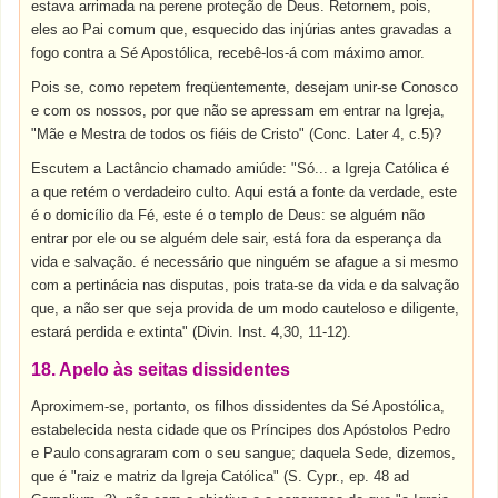
estava arrimada na perene proteção de Deus. Retornem, pois,
eles ao Pai comum que, esquecido das injúrias antes gravadas a
fogo contra a Sé Apostólica, recebê-los-á com máximo amor.
Pois se, como repetem freqüentemente, desejam unir-se Conosco
e com os nossos, por que não se apressam em entrar na Igreja,
"Mãe e Mestra de todos os fiéis de Cristo" (Conc. Later 4, c.5)?
Escutem a Lactâncio chamado amiúde: "Só... a Igreja Católica é
a que retém o verdadeiro culto. Aqui está a fonte da verdade, este
é o domicílio da Fé, este é o templo de Deus: se alguém não
entrar por ele ou se alguém dele sair, está fora da esperança da
vida e salvação. é necessário que ninguém se afague a si mesmo
com a pertinácia nas disputas, pois trata-se da vida e da salvação
que, a não ser que seja provida de um modo cauteloso e diligente,
estará perdida e extinta" (Divin. Inst. 4,30, 11-12).
18. Apelo às seitas dissidentes
Aproximem-se, portanto, os filhos dissidentes da Sé Apostólica,
estabelecida nesta cidade que os Príncipes dos Apóstolos Pedro
e Paulo consagraram com o seu sangue; daquela Sede, dizemos,
que é "raiz e matriz da Igreja Católica" (S. Cypr., ep. 48 ad