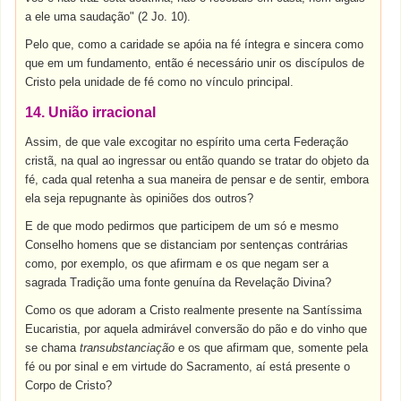
a ele uma saudação" (2 Jo. 10).
Pelo que, como a caridade se apóia na fé íntegra e sincera como
que em um fundamento, então é necessário unir os discípulos de
Cristo pela unidade de fé como no vínculo principal.
14. União irracional
Assim, de que vale excogitar no espírito uma certa Federação
cristã, na qual ao ingressar ou então quando se tratar do objeto da
fé, cada qual retenha a sua maneira de pensar e de sentir, embora
ela seja repugnante às opiniões dos outros?
E de que modo pedirmos que participem de um só e mesmo
Conselho homens que se distanciam por sentenças contrárias
como, por exemplo, os que afirmam e os que negam ser a
sagrada Tradição uma fonte genuína da Revelação Divina?
Como os que adoram a Cristo realmente presente na Santíssima
Eucaristia, por aquela admirável conversão do pão e do vinho que
se chama
transubstanciação
e os que afirmam que, somente pela
fé ou por sinal e em virtude do Sacramento, aí está presente o
Corpo de Cristo?