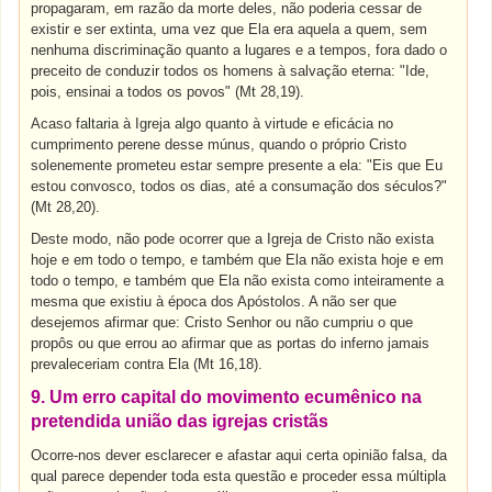
propagaram, em razão da morte deles, não poderia cessar de
existir e ser extinta, uma vez que Ela era aquela a quem, sem
nenhuma discriminação quanto a lugares e a tempos, fora dado o
preceito de conduzir todos os homens à salvação eterna: "Ide,
pois, ensinai a todos os povos" (Mt 28,19).
Acaso faltaria à Igreja algo quanto à virtude e eficácia no
cumprimento perene desse múnus, quando o próprio Cristo
solenemente prometeu estar sempre presente a ela: "Eis que Eu
estou convosco, todos os dias, até a consumação dos séculos?"
(Mt 28,20).
Deste modo, não pode ocorrer que a Igreja de Cristo não exista
hoje e em todo o tempo, e também que Ela não exista hoje e em
todo o tempo, e também que Ela não exista como inteiramente a
mesma que existiu à época dos Apóstolos. A não ser que
desejemos afirmar que: Cristo Senhor ou não cumpriu o que
propôs ou que errou ao afirmar que as portas do inferno jamais
prevaleceriam contra Ela (Mt 16,18).
9. Um erro capital do movimento ecumênico na
pretendida união das igrejas cristãs
Ocorre-nos dever esclarecer e afastar aqui certa opinião falsa, da
qual parece depender toda esta questão e proceder essa múltipla