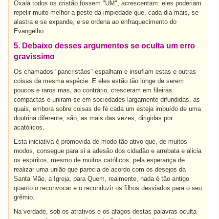
Oxalá todos os cristão fossem "UM", acrescentam: eles poderiam
repelir muito melhor a peste da impiedade que, cada dia mais, se
alastra e se expande, e se ordena ao enfraquecimento do
Evangelho.
5. Debaixo desses argumentos se oculta um erro
gravíssimo
Os chamados "pancristãos" espalham e insuflam estas e outras
coisas da mesma espécie. E eles estão tão longe de serem
poucos e raros mas, ao contrário, cresceram em fileiras
compactas e uniram-se em sociedades largamente difundidas, as
quais, embora sobre coisas de fé cada um esteja imbuído de uma
doutrina diferente, são, as mais das vezes, dirigidas por
acatólicos.
Esta iniciativa é promovida de modo tão ativo que, de muitos
modos, consegue para si a adesão dos cidadão e arrebata e alicia
os espíritos, mesmo de muitos católicos, pela esperança de
realizar uma união que parecia de acordo com os desejos da
Santa Mãe, a Igreja, para Quem, realmente, nada é tão antigo
quanto o reconvocar e o reconduzir os filhos desviados para o seu
grêmio.
Na verdade, sob os atrativos e os afagos destas palavras oculta-