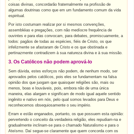
coisas divinas, concordarão fraternalmente na profissão de
algumas doutrinas como que em um fundamento comum da vida
espiritual.
Por isto costumam realizar por si mesmos convenções,
assembléias e pregações, com não medíocre frequência de
ouvintes e para elas convocam, para debates, promiscuamente, a
todos: pagãos de todas as espécies, fiéis de Cristo, os que
infelizmente se afastaram de Cristo e os que obstinada e
pertinazmente contradizem à sua natureza divina e à sua missão.
3. Os Católicos não podem aprová-lo
Sem dúvida, estes esforços não podem, de nenhum modo, ser
aprovados pelos católicos, pois eles se fundamentam na falsa
opinião dos que juogam que quaisquer religiões são, mais ou
menos, boas e louváveis, pois, embora não de uma única
maneira, elas alargam e significam de modo igual aquele sentido
ingênito e nativo em nós, pelo qual somos levados para Deus e
reconhecemos obsequiosamente o seu império.
Erram e estão enganados, portanto, os que possuem esta opinião:
pervertendo o conceito da verdadeira religião, eles repudiam-na e
gradualmente inclinam-se para o chamado Naturalismo e para o
Ateísmo. Daí segue-se claramente que quem concorda com os