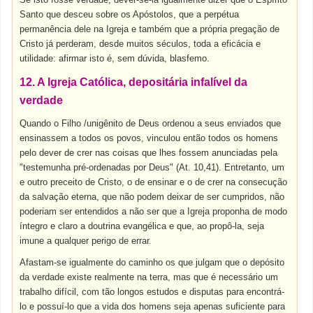
Santo que desceu sobre os Apóstolos, que a perpétua
permanência dele na Igreja e também que a própria pregação de
Cristo já perderam, desde muitos séculos, toda a eficácia e
utilidade: afirmar isto é, sem dúvida, blasfemo.
12. A Igreja Católica, depositária infalível da
verdade
Quando o Filho /unigênito de Deus ordenou a seus enviados que
ensinassem a todos os povos, vinculou então todos os homens
pelo dever de crer nas coisas que lhes fossem anunciadas pela
"testemunha pré-ordenadas por Deus" (At. 10,41). Entretanto, um
e outro preceito de Cristo, o de ensinar e o de crer na consecução
da salvação eterna, que não podem deixar de ser cumpridos, não
poderiam ser entendidos a não ser que a Igreja proponha de modo
íntegro e claro a doutrina evangélica e que, ao propô-la, seja
imune a qualquer perigo de errar.
Afastam-se igualmente do caminho os que julgam que o depósito
da verdade existe realmente na terra, mas que é necessário um
trabalho difícil, com tão longos estudos e disputas para encontrá-
lo e possuí-lo que a vida dos homens seja apenas suficiente para