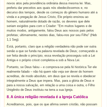
novos atos pela providência ordinária dessa mesma lei. Mas,
preferiu dar preceitos aos quais nós obedecêssemos e, no
decurso dos tempos, desde os começos do gênero humano até a
vinda e a pregação de Jesus Cristo, Ele próprio ensinou ao
homem, naturalmente dotado de razão, os deveres que dele
seriam exigidos para com o Criador: "Em muitos lugares e de
muitos modos, antigamente, falou Deus aos nossos pais pelos
profetas; ultimamente, nestes dias, falou-nos por seu Filho" (Heb
1,1 Seg).
Está, portanto, claro que a religião verdadeira não pode ser outra
senão a que se funda na palavra revelada de Deus; começando a
ser feita desde o princípio, essa revelação prosseguiu sob a Lei
Antiga e o próprio crisot completou-a sob a Nova Lei.
Portanto, se Deus falou – e comprova-se pela fé histórica Ter ele
realmente falado – não há quem não veja ser dever do homem
acreditas, de modo absoluto, em deus que se revela e obedecer
integralmente a Deus que impera. Mas, para a glória de Deus e
para a nossa salvação, em relação a uma coisa e outra, o Filho
Unigênito de Deus instituiu na terra a sua Igreja.
8. A única religião revelada é a Igreja Católica
Acreditamos, pois, que os que afirma serem cristão, não possam