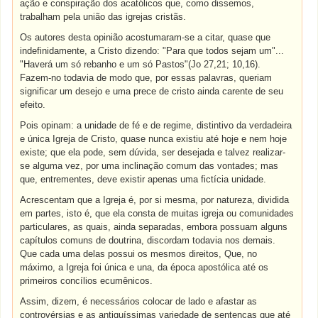
ação e conspiração dos acatólicos que, como dissemos,
trabalham pela união das igrejas cristãs.
Os autores desta opinião acostumaram-se a citar, quase que
indefinidamente, a Cristo dizendo: "Para que todos sejam um"...
"Haverá um só rebanho e um só Pastos"(Jo 27,21; 10,16).
Fazem-no todavia de modo que, por essas palavras, queriam
significar um desejo e uma prece de cristo ainda carente de seu
efeito.
Pois opinam: a unidade de fé e de regime, distintivo da verdadeira
e única Igreja de Cristo, quase nunca existiu até hoje e nem hoje
existe; que ela pode, sem dúvida, ser desejada e talvez realizar-
se alguma vez, por uma inclinação comum das vontades; mas
que, entrementes, deve existir apenas uma fictícia unidade.
Acrescentam que a Igreja é, por si mesma, por natureza, dividida
em partes, isto é, que ela consta de muitas igreja ou comunidades
particulares, as quais, ainda separadas, embora possuam alguns
capítulos comuns de doutrina, discordam todavia nos demais.
Que cada uma delas possui os mesmos direitos, Que, no
máximo, a Igreja foi única e una, da época apostólica até os
primeiros concílios ecumênicos.
Assim, dizem, é necessários colocar de lado e afastar as
controvérsias e as antiquíssimas variedade de sentenças que até