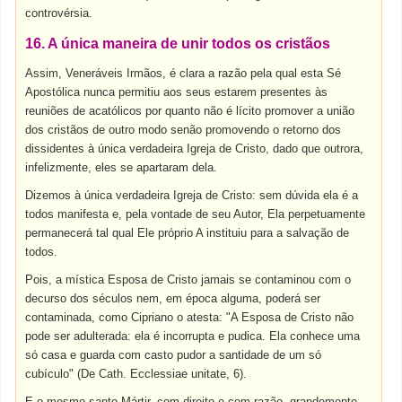
controvérsia.
16. A única maneira de unir todos os cristãos
Assim, Veneráveis Irmãos, é clara a razão pela qual esta Sé
Apostólica nunca permitiu aos seus estarem presentes às
reuniões de acatólicos por quanto não é lícito promover a união
dos cristãos de outro modo senão promovendo o retorno dos
dissidentes à única verdadeira Igreja de Cristo, dado que outrora,
infelizmente, eles se apartaram dela.
Dizemos à única verdadeira Igreja de Cristo: sem dúvida ela é a
todos manifesta e, pela vontade de seu Autor, Ela perpetuamente
permanecerá tal qual Ele próprio A instituiu para a salvação de
todos.
Pois, a mística Esposa de Cristo jamais se contaminou com o
decurso dos séculos nem, em época alguma, poderá ser
contaminada, como Cipriano o atesta: "A Esposa de Cristo não
pode ser adulterada: ela é incorrupta e pudica. Ela conhece uma
só casa e guarda com casto pudor a santidade de um só
cubículo" (De Cath. Ecclessiae unitate, 6).
E o mesmo santo Mártir, com direito e com razão, grandemente