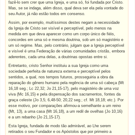
fazê-lo sem crer que uma Igreja, e uma só, foi fundada por Cristo.
Mas, se se indaga, além disso, qual deva ser ela pela vontade do
seu Autor, já não estão todos em consenso.
Assim, por exemplo, muitíssimos destes negam a necessidade
da Igreja de Cristo ser visível e perceptível, pelo menos na
medida em que deva aparecer como um corpo único de fiéis,
concordes em uma só e mesma doutrina, sob um só magistério e
um só regime. Mas, pelo contrário, julgam que a Igreja perceptível
e visível é uma Federação de várias comunidades cristãs, embora
aderentes, cada uma delas, a doutrinas opostas entre si.
Entretanto, cristo Senhor instituiu a sua Igreja como uma
sociedade perfeita de natureza externa e perceptível pelos
sentidos, a qual, nos tempos futuros, prosseguiria a obra da
reparação do gênero humano pela regência de uma só cabeça (Mt
16,18 seg.; Lc 22,32; Jo 21,15-17), pelo magistério de uma voz
viva (Mc 16,15) e pela dispensação dos sacramentos, fontes da
graça celeste (Jo 3,5; 6,48-50; 20,22 seg.; cf. Mt 18,18; etc.). Por
esse motivo, por comparações afirmou-a semelhante a um reino
(Mt, 13), a uma casa (Mt 16,18), a um redil de ovelhas (Jo 10,16)
e a um rebanho (Jo 21,15-17).
Esta Igreja, fundada de modo tão admirável, ao Lhe serem
retirados o seu Fundador e os Apóstolos que por primeiro a