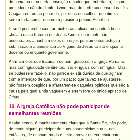
de honra ou uma certa jurisdição e poder que, entretanto, julgam
procedente não do direito divino, mas de certo consenso dos fiéis.
Chegam outros ao ponto de, por seus conselhos, que diríeis
serem furta-cores, quererem presidir o próprio Pontífice.
E se é possível encontrar muitos acatólicos pregando à boca
cheia a união fraterna em Jesus Cristo, entretanto não
encontrareis a nenhum deles em cujos pensamentos esteja a
submissão e a obediência ao Vigário de Jesus Cristo enquanto
docente ou enquanto governante.
Afirmam eles que tratariam de bom grado com a Igreja Romana,
mas com igualdade de direitos, isto é, iguais com um igual. Mas,
se pudessem fazê-lo, não parece existir dúvida de que agiriam
com a intenção de que, por um pacto que talvez se ajustasse,
não fossem coagidos a afastarem-se daquelas opiniões que são a
causa pela qual ainda vagueiem e errem fora do único aprisco de
Cristo.
10. A Igreja Católica não pode participar de
semelhantes reuniões
Assim sendo, é manifestamente claro que a Santa Sé, não pode,
de modo algum, participar de suas assembléias e que, aos
católicos, de nenhum modo é lícito aprovar ou contribuir para