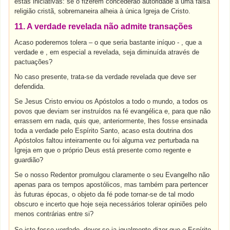
estas iniciativas: se o fizerem concederão autoridade a uma falsa
religião cristã, sobremaneira alheia à única Igreja de Cristo.
11. A verdade revelada não admite transações
Acaso poderemos tolera – o que seria bastante iníquo - , que a
verdade e , em especial a revelada, seja diminuída através de
pactuações?
No caso presente, trata-se da verdade revelada que deve ser
defendida.
Se Jesus Cristo enviou os Apóstolos a todo o mundo, a todos os
povos que deviam ser instruídos na fé evangélica e, para que não
errassem em nada, quis que, anteriormente, lhes fosse ensinada
toda a verdade pelo Espírito Santo, acaso esta doutrina dos
Apóstolos faltou inteiramente ou foi alguma vez perturbada na
Igreja em que o próprio Deus está presente como regente e
guardião?
Se o nosso Redentor promulgou claramente o seu Evangelho não
apenas para os tempos apostólicos, mas também para pertencer
às futuras épocas, o objeto da fé pode tornar-se de tal modo
obscuro e incerto que hoje seja necessários tolerar opiniões pelo
menos contrárias entre si?
Se isto fosse verdade, dever-se-ia igualmente dizer que o Espírito