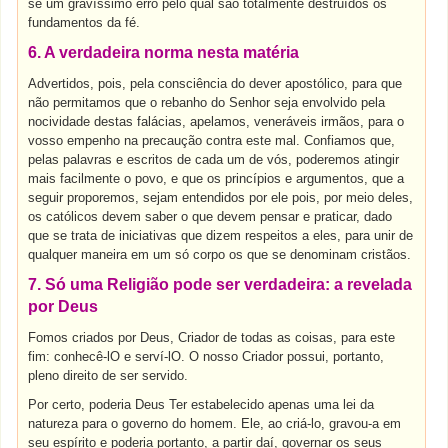
se um gravíssimo erro pelo qual são totalmente destruídos os
fundamentos da fé.
6. A verdadeira norma nesta matéria
Advertidos, pois, pela consciência do dever apostólico, para que
não permitamos que o rebanho do Senhor seja envolvido pela
nocividade destas falácias, apelamos, veneráveis irmãos, para o
vosso empenho na precaução contra este mal. Confiamos que,
pelas palavras e escritos de cada um de vós, poderemos atingir
mais facilmente o povo, e que os princípios e argumentos, que a
seguir proporemos, sejam entendidos por ele pois, por meio deles,
os católicos devem saber o que devem pensar e praticar, dado
que se trata de iniciativas que dizem respeitos a eles, para unir de
qualquer maneira em um só corpo os que se denominam cristãos.
7. Só uma Religião pode ser verdadeira: a revelada
por Deus
Fomos criados por Deus, Criador de todas as coisas, para este
fim: conhecê-lO e serví-lO. O nosso Criador possui, portanto,
pleno direito de ser servido.
Por certo, poderia Deus Ter estabelecido apenas uma lei da
natureza para o governo do homem. Ele, ao criá-lo, gravou-a em
seu espírito e poderia portanto, a partir daí, governar os seus