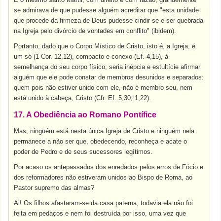
se admirava de que pudesse alguém acreditar que "esta unidade
que procede da firmeza de Deus pudesse cindir-se e ser quebrada
na Igreja pelo divórcio de vontades em conflito" (ibidem).
Portanto, dado que o Corpo Místico de Cristo, isto é, a Igreja, é
um só (1 Cor. 12,12), compacto e conexo (Ef. 4,15), à
semelhança do seu corpo físico, seria inépcia e estultície afirmar
alguém que ele pode constar de membros desunidos e separados:
quem pois não estiver unido com ele, não é membro seu, nem
está unido à cabeça, Cristo (Cfr. Ef. 5,30; 1,22).
17. A Obediência ao Romano Pontífice
Mas, ninguém está nesta única Igreja de Cristo e ninguém nela
permanece a não ser que, obedecendo, reconheça e acate o
poder de Pedro e de seus sucessores legítimos.
Por acaso os antepassados dos enredados pelos erros de Fócio e
dos reformadores não estiveram unidos ao Bispo de Roma, ao
Pastor supremo das almas?
Ai! Os filhos afastaram-se da casa paterna; todavia ela não foi
feita em pedaços e nem foi destruída por isso, uma vez que