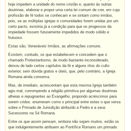
hoje impedem a unidade do nome cristão e, quanto às outras
doutrinas, elaborar e propor uma certa lei comum de crer, em cuja
profissão de fé todos se conhecam e se sintam como irmãos,
pois, se as múltiplas igrejas e comunidades forem unidas por um
certo pacto, existiria já a condição para que os progessos da
impiedade fossem futuramente impedidos de modo sólido e
frutuoso.
Estas são, Veneráveis Irmãos, as afirmações comuns.
Existem, contudo, os que estabelecem e concedem que o
chamado Protestantismo, de modo bastante inconsiderado,
deixou de lado certos capítulos da fé e alguns ritos do culto
exterior, sem dúvida gratos e úteis, que, pelo contrário, a Igreja
Romana ainda conserva.
Mas, de imediato, acrescentam que esta mesma Igreja também
agiu mal, corrompendo a religião primitiva por algumas doutrinas
alheias e repugnantes ao Evangelho, propondo acréscimos para
serem cridos: enumeram como o principal entre estes o que versa
sobre o Primado de Jurisdição atribuído a Pedro e a seus
Sucessores na Sé Romana.
Entre os que assim pensam, embora não sejam muitos, estão os
que indulgentemente atribuem ao Pontífice Romano um primado