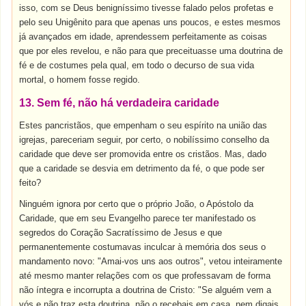
isso, com se Deus benigníssimo tivesse falado pelos profetas e
pelo seu Unigênito para que apenas uns poucos, e estes mesmos
já avançados em idade, aprendessem perfeitamente as coisas
que por eles revelou, e não para que preceituasse uma doutrina de
fé e de costumes pela qual, em todo o decurso de sua vida
mortal, o homem fosse regido.
13. Sem fé, não há verdadeira caridade
Estes pancristãos, que empenham o seu espírito na união das
igrejas, pareceriam seguir, por certo, o nobilíssimo conselho da
caridade que deve ser promovida entre os cristãos. Mas, dado
que a caridade se desvia em detrimento da fé, o que pode ser
feito?
Ninguém ignora por certo que o próprio João, o Apóstolo da
Caridade, que em seu Evangelho parece ter manifestado os
segredos do Coração Sacratíssimo de Jesus e que
permanentemente costumavas inculcar à memória dos seus o
mandamento novo: "Amai-vos uns aos outros", vetou inteiramente
até mesmo manter relações com os que professavam de forma
não íntegra e incorrupta a doutrina de Cristo: "Se alguém vem a
vós e não traz esta doutrina, não o recebais em casa, nem digais