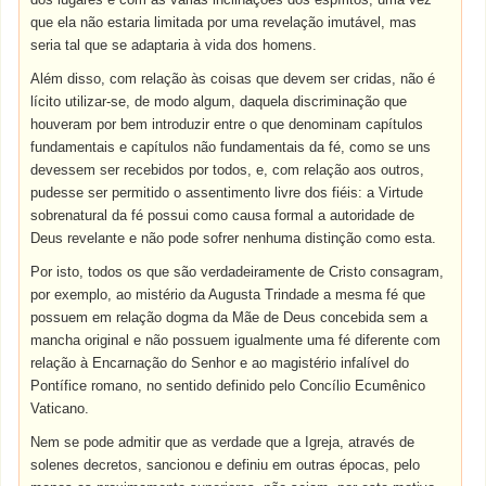
que ela não estaria limitada por uma revelação imutável, mas
seria tal que se adaptaria à vida dos homens.
Além disso, com relação às coisas que devem ser cridas, não é
lícito utilizar-se, de modo algum, daquela discriminação que
houveram por bem introduzir entre o que denominam capítulos
fundamentais e capítulos não fundamentais da fé, como se uns
devessem ser recebidos por todos, e, com relação aos outros,
pudesse ser permitido o assentimento livre dos fiéis: a Virtude
sobrenatural da fé possui como causa formal a autoridade de
Deus revelante e não pode sofrer nenhuma distinção como esta.
Por isto, todos os que são verdadeiramente de Cristo consagram,
por exemplo, ao mistério da Augusta Trindade a mesma fé que
possuem em relação dogma da Mãe de Deus concebida sem a
mancha original e não possuem igualmente uma fé diferente com
relação à Encarnação do Senhor e ao magistério infalível do
Pontífice romano, no sentido definido pelo Concílio Ecumênico
Vaticano.
Nem se pode admitir que as verdade que a Igreja, através de
solenes decretos, sancionou e definiu em outras épocas, pelo