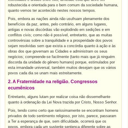
robustecida e orientada para o bem comum da sociedade humana,
quanto vemos ter acontecido nestes nossos tempos.
Pois, embora as nações ainda não usufruam plenamente dos
benefícios da paz, antes, pelo contrário, em alguns lugares,
antigas e novas discórdias vão explodindo em sedições e em
conflitos civis; como não é possível, entretanto, que as muitas
controvérsias sobre a tranquilidade e a prosperidade dos povos
sejam resolvidas sem que exista a concórdia quanto à ação e às
obras dos que governam as Cidades e administram os seus
negócios; compreende-se facilmente (tanto mais que já ninguém
discorda da unidade do gênero humano) porque, estimulados por
esta irmandade universal, também muitos desejam que os vários
povos cada dia se unam mais estreitamente.
2. A Fraternidade na religião. Congressos
ecumênicos
Entretanto, alguns lutam por realizar coisa não dissemelhante
quanto à ordenação da Lei Nova trazida por Cristo, Nosso Senhor.
Pois, tendo como certo que rarissimamente se encontram homens
privados de todo sentimento religioso, por isto, parece, passaram
a Ter a esperança de que, sem dificuldade, ocorrerá que os
povos, embora cada um sustente sentença diferente sobre as