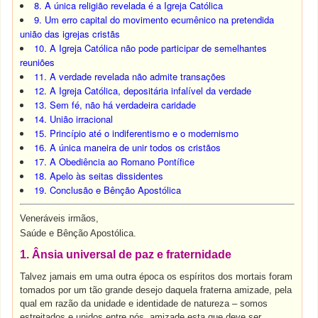
8. A única religião revelada é a Igreja Católica
9. Um erro capital do movimento ecumênico na pretendida
união das igrejas cristãs
10. A Igreja Católica não pode participar de semelhantes
reuniões
11. A verdade revelada não admite transações
12. A Igreja Católica, depositária infalível da verdade
13. Sem fé, não há verdadeira caridade
14. União irracional
15. Princípio até o indiferentismo e o modernismo
16. A única maneira de unir todos os cristãos
17. A Obediência ao Romano Pontífice
18. Apelo às seitas dissidentes
19. Conclusão e Bênção Apostólica
Veneráveis irmãos,
Saúde e Bênção Apostólica.
1. Ânsia universal de paz e fraternidade
Talvez jamais em uma outra época os espíritos dos mortais foram
tomados por um tão grande desejo daquela fraterna amizade, pela
qual em razão da unidade e identidade de natureza – somos
estreitados e unidos entre nós, amizade esta que deve ser