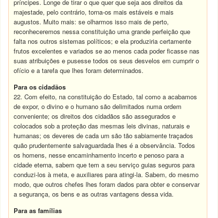
príncipes. Longe de tirar o que quer que seja aos direitos da
majestade, pelo contrário, torna-os mais estáveis e mais
augustos. Muito mais: se olharmos isso mais de perto,
reconheceremos nessa constituição uma grande perfeição que
falta nos outros sistemas políticos; e ela produziria certamente
frutos excelentes e variados se ao menos cada poder ficasse nas
suas atribuições e pusesse todos os seus desvelos em cumprir o
ofício e a tarefa que lhes foram determinados.
Para os cidadãos
22. Com efeito, na constituição do Estado, tal como a acabamos
de expor, o divino e o humano são delimitados numa ordem
conveniente; os direitos dos cidadãos são assegurados e
colocados sob a proteção das mesmas leis divinas, naturais e
humanas; os deveres de cada um são tão sabiamente traçados
quão prudentemente salvaguardada lhes é a observância. Todos
os homens, nesse encaminhamento incerto e penoso para a
cidade eterna, sabem que tem a seu serviço guias seguros para
conduzi-los à meta, e auxiliares para atingi-la. Sabem, do mesmo
modo, que outros chefes lhes foram dados para obter e conservar
a segurança, os bens e as outras vantagens dessa vida.
Para as famílias