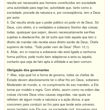
resulta ser necessária aos homens constituídos em sociedade
uma autoridade para rege-los; autoridade que, tanto como a
sociedade, procede da natureza e, por conseqüência, tem a Deus
por autor.
5. Daí resulta ainda que o poder público só pode vir de Deus. Só
Deus, com efeito, é o verdadeiro e soberano Senhor das coisas;
todas, quaisquer que sejam, devem necessariamente ser-lhes
sujeitas e obedecer-lhe; de tal sorte que todo aquele que tem o
direito de mandar não recebe esse direito senão de Deus, Chefe
supremo de todos. “Todo poder vem de Deus” (Rom 13,1).
6. Aliás, em si mesma a soberania não está ligada a nenhuma
forma política; pode muito bem adaptar-se a esta ou àquela,
contanto que seja de fato apta à utilidade e ao bem comum.
Obrigação dos governantes
7. Mas, seja qual for a forma de governo, todos os chefes de
Estado devem absolutamente ter o olhar fito em Deus, soberano
Moderador do mundo, e, no cumprimento do seu mandato, a Ele
tomar por modelo e regra. Com efeito, assim como na ordem das
coisas visíveis Deus criou causas segundas, nas quais se
refletem de algum modo a natureza e a ação divina, e que
concorrem para conduzir ao fim para que tende este universo,
assim também quis Ele que, na sociedade civil, houvesse uma