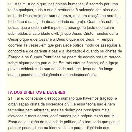
20. Assim, tudo o que, nas coisas humanas, é sagrado por uma
razão qualquer, tudo o que é pertinente à salvação das alas e ao
culto de Deus, seja por sua natureza, seja em relação ao seu fim,
tudo isso é da alçada da autoridade da Igreja. Quanto às outras
coisas que a ordem civil e política abrange, é justo que sejam
submetidas à autoridade civil, já que Jesus Cristo mandou dar a
César o que é de César e a Deus o que é de Deus. – Tempos
ocorrem às vezes, em que prevalece outros modo de assegurar a
concórdia e de garantir a paz e a liberdade; é quando os chefes de
Estado e os Sumos Pontífices se põem de acordo por um tratado
sobre algum ponto particular. Em tais circunstâncias, dá a Igreja
provas evidentes da sua caridade materna, levando tão longe
quanto possível a indulgência e a condescendência.
IV. DOS DIREITOS E DEVERES
21. Tal é, consoante o esboço sumário que havemos traçado, a
organização cristã da sociedade civil, e essa teoria não é nem
temerária nem arbitrária, mas se deduz dos princípios mais
elevados e mais certos, confirmados pela própria razão natural.
Essa constituição da sociedade política não tem nada que possa
parecer pouco digno ou inconveniente para a dignidade dos