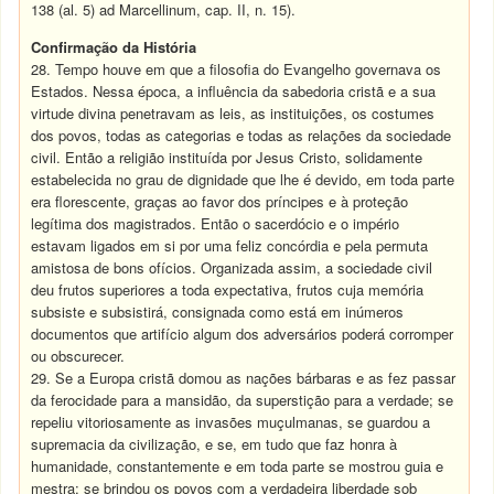
138 (al. 5) ad Marcellinum, cap. II, n. 15).
Confirmação da História
28. Tempo houve em que a filosofia do Evangelho governava os
Estados. Nessa época, a influência da sabedoria cristã e a sua
virtude divina penetravam as leis, as instituições, os costumes
dos povos, todas as categorias e todas as relações da sociedade
civil. Então a religião instituída por Jesus Cristo, solidamente
estabelecida no grau de dignidade que lhe é devido, em toda parte
era florescente, graças ao favor dos príncipes e à proteção
legítima dos magistrados. Então o sacerdócio e o império
estavam ligados em si por uma feliz concórdia e pela permuta
amistosa de bons ofícios. Organizada assim, a sociedade civil
deu frutos superiores a toda expectativa, frutos cuja memória
subsiste e subsistirá, consignada como está em inúmeros
documentos que artifício algum dos adversários poderá corromper
ou obscurecer.
29. Se a Europa cristã domou as nações bárbaras e as fez passar
da ferocidade para a mansidão, da superstição para a verdade; se
repeliu vitoriosamente as invasões muçulmanas, se guardou a
supremacia da civilização, e se, em tudo que faz honra à
humanidade, constantemente e em toda parte se mostrou guia e
mestra; se brindou os povos com a verdadeira liberdade sob