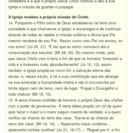
verdadeira é a que o próprio Jesus Cristo instituiu e deu à sua
Igreja a missão de guardar e propagar.
A Igreja recebeu a própria missão de Cristo
14. Porquanto o Filho único de Deus estabeleceu na terra uma
sociedade a que chamamos a Igreja, e encarregou-a de continuar
através de todas as idades a missão sublime e divina que Ele
mesmo recebera de seu Pai. “Assim como meu Pai me enviou, eu
vos envio” (Jo 20, 21). “E eis que eu estou convosco até a
consumação dos séculos” (Mt 28, 20). Do mesmo modo, pois,
que Jesus Cristo veio à terra a fim de que os homens “tivessem a
vida e a tivessem mais abundantemente” (Jo 10, 10), assim
também a Igreja propõe-se como fim a salvação eterna das
almas; e, nesse intuito, é tal a sua constituição que ela abrange
na sua extensão a humanidade inteira e não é circunscrita por
limite algum nem de temo, nem de lugar. “Pregai o Evangelho a
toda criatura” (Mt 16, 15).
15. A essa imensa multidão de homens o próprio Deus deu chefes
com o poder de governa-los. À testa deles propôs um só de quem
quis fazer o maior e o maior seguro mestre da verdade, e a quem
confiou as chaves do reino dos céus. “Dar-te-ei as chaves do
reino dos céus” (Mt 16, 19). – “Apascenta meus cordeiros...
apascenta minhas ovelhas” (Jo 21, 16-17). – “Roguei por ti, a fim