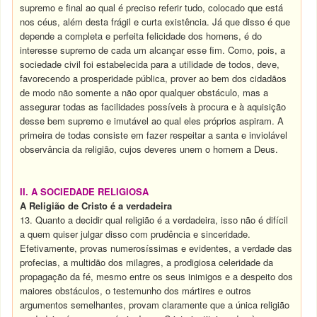
supremo e final ao qual é preciso referir tudo, colocado que está
nos céus, além desta frágil e curta existência. Já que disso é que
depende a completa e perfeita felicidade dos homens, é do
interesse supremo de cada um alcançar esse fim. Como, pois, a
sociedade civil foi estabelecida para a utilidade de todos, deve,
favorecendo a prosperidade pública, prover ao bem dos cidadãos
de modo não somente a não opor qualquer obstáculo, mas a
assegurar todas as facilidades possíveis à procura e à aquisição
desse bem supremo e imutável ao qual eles próprios aspiram. A
primeira de todas consiste em fazer respeitar a santa e inviolável
observância da religião, cujos deveres unem o homem a Deus.
II. A SOCIEDADE RELIGIOSA
A Religião de Cristo é a verdadeira
13. Quanto a decidir qual religião é a verdadeira, isso não é difícil
a quem quiser julgar disso com prudência e sinceridade.
Efetivamente, provas numerosíssimas e evidentes, a verdade das
profecias, a multidão dos milagres, a prodigiosa celeridade da
propagação da fé, mesmo entre os seus inimigos e a despeito dos
maiores obstáculos, o testemunho dos mártires e outros
argumentos semelhantes, provam claramente que a única religião