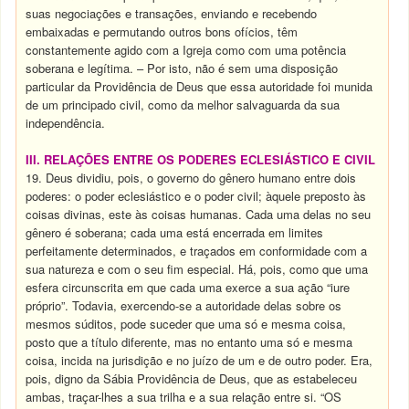
suas negociações e transações, enviando e recebendo
embaixadas e permutando outros bons ofícios, têm
constantemente agido com a Igreja como com uma potência
soberana e legítima. – Por isto, não é sem uma disposição
particular da Providência de Deus que essa autoridade foi munida
de um principado civil, como da melhor salvaguarda da sua
independência.
III. RELAÇÕES ENTRE OS PODERES ECLESIÁSTICO E CIVIL
19. Deus dividiu, pois, o governo do gênero humano entre dois
poderes: o poder eclesiástico e o poder civil; àquele preposto às
coisas divinas, este às coisas humanas. Cada uma delas no seu
gênero é soberana; cada uma está encerrada em limites
perfeitamente determinados, e traçados em conformidade com a
sua natureza e com o seu fim especial. Há, pois, como que uma
esfera circunscrita em que cada uma exerce a sua ação “iure
próprio”. Todavia, exercendo-se a autoridade delas sobre os
mesmos súditos, pode suceder que uma só e mesma coisa,
posto que a título diferente, mas no entanto uma só e mesma
coisa, incida na jurisdição e no juízo de um e de outro poder. Era,
pois, digno da Sábia Providência de Deus, que as estabeleceu
ambas, traçar-lhes a sua trilha e a sua relação entre si. “OS