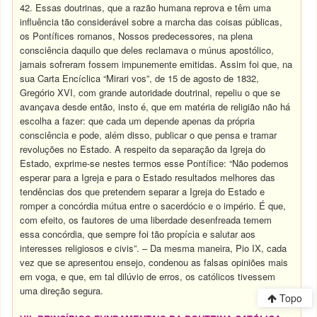
42. Essas doutrinas, que a razão humana reprova e têm uma
influência tão considerável sobre a marcha das coisas públicas,
os Pontífices romanos, Nossos predecessores, na plena
consciência daquilo que deles reclamava o múnus apostólico,
jamais sofreram fossem impunemente emitidas. Assim foi que, na
sua Carta Encíclica “Mirari vos”, de 15 de agosto de 1832,
Gregório XVI, com grande autoridade doutrinal, repeliu o que se
avançava desde então, insto é, que em matéria de religião não há
escolha a fazer: que cada um depende apenas da própria
consciência e pode, além disso, publicar o que pensa e tramar
revoluções no Estado. A respeito da separação da Igreja do
Estado, exprime-se nestes termos esse Pontífice: “Não podemos
esperar para a Igreja e para o Estado resultados melhores das
tendências dos que pretendem separar a Igreja do Estado e
romper a concórdia mútua entre o sacerdócio e o império. É que,
com efeito, os fautores de uma liberdade desenfreada temem
essa concórdia, que sempre foi tão propícia e salutar aos
interesses religiosos e civis”. – Da mesma maneira, Pio IX, cada
vez que se apresentou ensejo, condenou as falsas opiniões mais
em voga, e que, em tal dilúvio de erros, os católicos tivessem
uma direção segura.
Topo