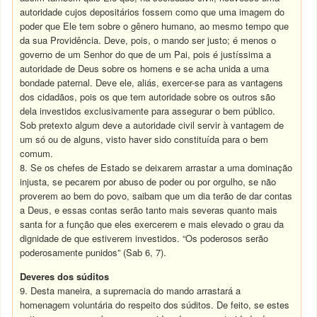
autoridade cujos depositários fossem como que uma imagem do
poder que Ele tem sobre o gênero humano, ao mesmo tempo que
da sua Providência. Deve, pois, o mando ser justo; é menos o
governo de um Senhor do que de um Pai, pois é justíssima a
autoridade de Deus sobre os homens e se acha unida a uma
bondade paternal. Deve ele, aliás, exercer-se para as vantagens
dos cidadãos, pois os que tem autoridade sobre os outros são
dela investidos exclusivamente para assegurar o bem público.
Sob pretexto algum deve a autoridade civil servir à vantagem de
um só ou de alguns, visto haver sido constituída para o bem
comum.
8. Se os chefes de Estado se deixarem arrastar a uma dominação
injusta, se pecarem por abuso de poder ou por orgulho, se não
proverem ao bem do povo, saibam que um dia terão de dar contas
a Deus, e essas contas serão tanto mais severas quanto mais
santa for a função que eles exercerem e mais elevado o grau da
dignidade de que estiverem investidos. “Os poderosos serão
poderosamente punidos” (Sab 6, 7).
Deveres dos súditos
9. Desta maneira, a supremacia do mando arrastará a
homenagem voluntária do respeito dos súditos. De feito, se estes