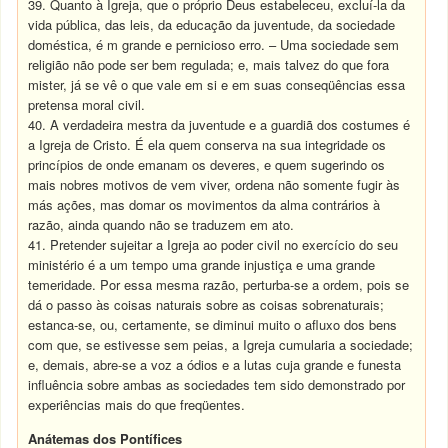
39. Quanto à Igreja, que o próprio Deus estabeleceu, excluí-la da
vida pública, das leis, da educação da juventude, da sociedade
doméstica, é m grande e pernicioso erro. – Uma sociedade sem
religião não pode ser bem regulada; e, mais talvez do que fora
mister, já se vê o que vale em si e em suas conseqüências essa
pretensa moral civil.
40. A verdadeira mestra da juventude e a guardiã dos costumes é
a Igreja de Cristo. É ela quem conserva na sua integridade os
princípios de onde emanam os deveres, e quem sugerindo os
mais nobres motivos de vem viver, ordena não somente fugir às
más ações, mas domar os movimentos da alma contrários à
razão, ainda quando não se traduzem em ato.
41. Pretender sujeitar a Igreja ao poder civil no exercício do seu
ministério é a um tempo uma grande injustiça e uma grande
temeridade. Por essa mesma razão, perturba-se a ordem, pois se
dá o passo às coisas naturais sobre as coisas sobrenaturais;
estanca-se, ou, certamente, se diminui muito o afluxo dos bens
com que, se estivesse sem peias, a Igreja cumularia a sociedade;
e, demais, abre-se a voz a ódios e a lutas cuja grande e funesta
influência sobre ambas as sociedades tem sido demonstrado por
experiências mais do que freqüentes.
Anátemas dos Pontífices