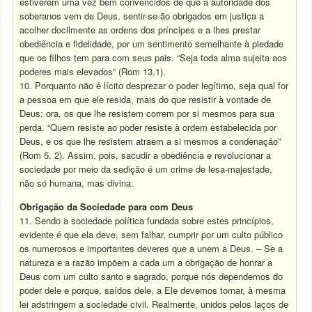
estiverem uma vez bem convencidos de que a autoridade dos
soberanos vem de Deus, sentir-se-ão obrigados em justiça a
acolher docilmente as ordens dos príncipes e a lhes prestar
obediência e fidelidade, por um sentimento semelhante à piedade
que os filhos tem para com seus pais. “Seja toda alma sujeita aos
poderes mais elevados” (Rom 13,1).
10. Porquanto não é lícito desprezar o poder legítimo, seja qual for
a pessoa em que ele resida, mais do que resistir à vontade de
Deus; ora, os que lhe resistem correm por si mesmos para sua
perda. “Quem resiste ao poder resiste à ordem estabelecida por
Deus, e os que lhe resistem atraem a si mesmos a condenação”
(Rom 5, 2). Assim, pois, sacudir a obediência e revolucionar a
sociedade por meio da sedição é um crime de lesa-majestade,
não só humana, mas divina.
Obrigação da Sociedade para com Deus
11. Sendo a sociedade política fundada sobre estes princípios,
evidente é que ela deve, sem falhar, cumprir por um culto público
os numerosos e importantes deveres que a unem a Deus. – Se a
natureza e a razão impõem a cada um a obrigação de honrar a
Deus com um culto santo e sagrado, porque nós dependemos do
poder dele e porque, saídos dele, a Ele devemos tornar, à mesma
lei adstringem a sociedade civil. Realmente, unidos pelos laços de