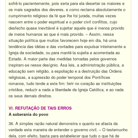
sofrê-lo pacientemente, pois seria para ela desertar os maiores e
os mais sagrados dos deveres, e como reclama absolutamente o
cumprimento religioso da fé que lhe foi jurada, muitas vezes
nascem entre o poder espiritual e o poder civil conflitos, cujo
desfecho quase inevitável é sujeitar aquele que é menos provido
de meios humanos ao que é mais provido. – Assim, nessa
situação política que muitos favorecem hoje em dia, há uma
tendência das idéias e das vontades para expulsar inteiramente a
Igreja da sociedade, ou para mantê-la sujeita e acorrentada ao
Estado. A maior parte das medidas tomadas pelos governos
inspiram-se nesse desígnio. Asa leis, a administração pública, a
educação sem religião, a espoliação e a destruição das Ordens
religiosas, a supressão do poder temporal dos Pontífices
romanos, tudo tende a este fim: ferir no coração as instituições
cristãos, reduzir a nada a liberdade da Igreja Católica, e ao nada
os seus demais direitos.
VI. REFUTAÇÃO DE TAIS ERROS
A soberania do povo
36. A simples razão natural demonstra o quanto se afasta da
verdade esta maneira de entender o governo civil. – O testemunho
dela, com efeito, basta para estabelecer que tudo o que há de