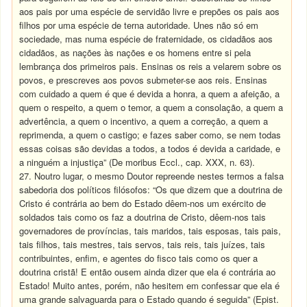
aos pais por uma espécie de servidão livre e prepões os pais aos
filhos por uma espécie de terna autoridade. Unes não só em
sociedade, mas numa espécie de fraternidade, os cidadãos aos
cidadãos, as nações às nações e os homens entre si pela
lembrança dos primeiros pais. Ensinas os reis a velarem sobre os
povos, e prescreves aos povos submeter-se aos reis. Ensinas
com cuidado a quem é que é devida a honra, a quem a afeição, a
quem o respeito, a quem o temor, a quem a consolação, a quem a
advertência, a quem o incentivo, a quem a correção, a quem a
reprimenda, a quem o castigo; e fazes saber como, se nem todas
essas coisas são devidas a todos, a todos é devida a caridade, e
a ninguém a injustiça” (De moribus Eccl., cap. XXX, n. 63).
27. Noutro lugar, o mesmo Doutor repreende nestes termos a falsa
sabedoria dos políticos filósofos: “Os que dizem que a doutrina de
Cristo é contrária ao bem do Estado dêem-nos um exército de
soldados tais como os faz a doutrina de Cristo, dêem-nos tais
governadores de províncias, tais maridos, tais esposas, tais pais,
tais filhos, tais mestres, tais servos, tais reis, tais juízes, tais
contribuintes, enfim, e agentes do fisco tais como os quer a
doutrina cristã! E então ousem ainda dizer que ela é contrária ao
Estado! Muito antes, porém, não hesitem em confessar que ela é
uma grande salvaguarda para o Estado quando é seguida” (Epist.