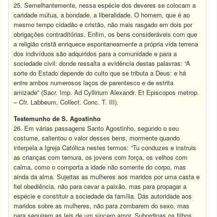
25. Semelhantemente, nessa espécie dos deveres se colocam a
caridade mútua, a bondade, a liberalidade. O homem, que é ao
mesmo tempo cidadão e cristão, não mais rasgado em dois por
obrigações contraditórias. Enfim, os bens consideráveis com que
a religião cristã enriquece espontaneamente a própria vida terrena
dos indivíduos são adquiridos para a comunidade e para a
sociedade civil: donde ressalta a evidência destas palavras: “A
sorte do Estado depende do culto que se tributa a Deus: e há
entre ambos numerosos laços de parentesco e de estrita
amizade” (Sacr. Imp. Ad Cyllirium Alexandr. Et Episcopos metrop.
– Cfr. Labbeum, Collect. Conc. T. III).
Testemunho de S. Agostinho
26. Em várias passagens Santo Agostinho, segundo o seu
costume, salientou o valor desses bens, mormente quando
interpela a Igreja Católica nestes termos: “Tu conduzes e instruis
as crianças com ternura, os jovens com força, os velhos com
calma, como o comporta a idade não somente do corpo, mas
ainda da alma. Sujeitas as mulheres aos maridos por uma casta e
fiel obediência, não para cevar a paixão, mas para propagar a
espécie e constituir a sociedade da família. Dás autoridade aos
maridos sobre as mulheres, não para zombarem do sexo, mas
para seguirem as leis de um sincero amor. Subordinas os filhos