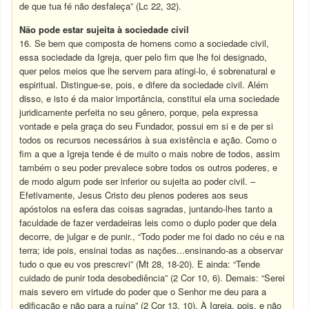
de que tua fé não desfaleça” (Lc 22, 32).
Não pode estar sujeita à sociedade civil
16. Se bem que composta de homens como a sociedade civil,
essa sociedade da Igreja, quer pelo fim que lhe foi designado,
quer pelos meios que lhe servem para atingi-lo, é sobrenatural e
espiritual. Distingue-se, pois, e difere da sociedade civil. Além
disso, e isto é da maior importância, constitui ela uma sociedade
juridicamente perfeita no seu gênero, porque, pela expressa
vontade e pela graça do seu Fundador, possui em si e de per si
todos os recursos necessários à sua existência e ação. Como o
fim a que a Igreja tende é de muito o mais nobre de todos, assim
também o seu poder prevalece sobre todos os outros poderes, e
de modo algum pode ser inferior ou sujeita ao poder civil. –
Efetivamente, Jesus Cristo deu plenos poderes aos seus
apóstolos na esfera das coisas sagradas, juntando-lhes tanto a
faculdade de fazer verdadeiras leis como o duplo poder que dela
decorre, de julgar e de punir., “Todo poder me foi dado no céu e na
terra; ide pois, ensinai todas as nações...ensinando-as a observar
tudo o que eu vos prescrevi” (Mt 28, 18-20). E ainda: “Tende
cuidado de punir toda desobediência” (2 Cor 10, 6). Demais: “Serei
mais severo em virtude do poder que o Senhor me deu para a
edificação e não para a ruína” (2 Cor 13, 10). À Igreja, pois, e não