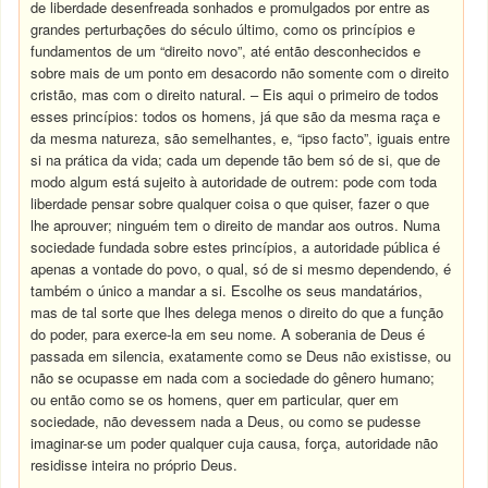
de liberdade desenfreada sonhados e promulgados por entre as
grandes perturbações do século último, como os princípios e
fundamentos de um “direito novo”, até então desconhecidos e
sobre mais de um ponto em desacordo não somente com o direito
cristão, mas com o direito natural. – Eis aqui o primeiro de todos
esses princípios: todos os homens, já que são da mesma raça e
da mesma natureza, são semelhantes, e, “ipso facto”, iguais entre
si na prática da vida; cada um depende tão bem só de si, que de
modo algum está sujeito à autoridade de outrem: pode com toda
liberdade pensar sobre qualquer coisa o que quiser, fazer o que
lhe aprouver; ninguém tem o direito de mandar aos outros. Numa
sociedade fundada sobre estes princípios, a autoridade pública é
apenas a vontade do povo, o qual, só de si mesmo dependendo, é
também o único a mandar a si. Escolhe os seus mandatários,
mas de tal sorte que lhes delega menos o direito do que a função
do poder, para exerce-la em seu nome. A soberania de Deus é
passada em silencia, exatamente como se Deus não existisse, ou
não se ocupasse em nada com a sociedade do gênero humano;
ou então como se os homens, quer em particular, quer em
sociedade, não devessem nada a Deus, ou como se pudesse
imaginar-se um poder qualquer cuja causa, força, autoridade não
residisse inteira no próprio Deus.