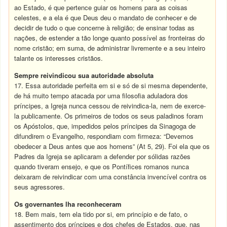
ao Estado, é que pertence guiar os homens para as coisas
celestes, e a ela é que Deus deu o mandato de conhecer e de
decidir de tudo o que concerne à religião; de ensinar todas as
nações, de estender a tão longe quanto possível as fronteiras do
nome cristão; em suma, de administrar livremente e a seu inteiro
talante os interesses cristãos.
Sempre reivindicou sua autoridade absoluta
17. Essa autoridade perfeita em si e só de si mesma dependente,
de há muito tempo atacada por uma filosofia aduladora dos
príncipes, a Igreja nunca cessou de reivindica-la, nem de exerce-
la publicamente. Os primeiros de todos os seus paladinos foram
os Apóstolos, que, impedidos pelos príncipes da Sinagoga de
difundirem o Evangelho, respondiam com firmeza: “Devemos
obedecer a Deus antes que aos homens” (At 5, 29). Foi ela que os
Padres da Igreja se aplicaram a defender por sólidas razões
quando tiveram ensejo, e que os Pontífices romanos nunca
deixaram de reivindicar com uma constância invencível contra os
seus agressores.
Os governantes lha reconheceram
18. Bem mais, tem ela tido por si, em princípio e de fato, o
assentimento dos príncipes e dos chefes de Estados, que, nas