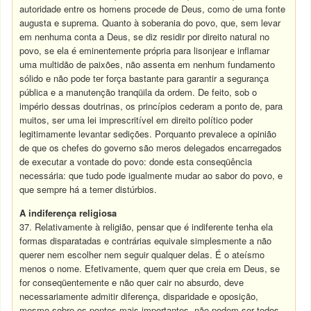
autoridade entre os homens procede de Deus, como de uma fonte
augusta e suprema. Quanto à soberania do povo, que, sem levar
em nenhuma conta a Deus, se diz residir por direito natural no
povo, se ela é eminentemente própria para lisonjear e inflamar
uma multidão de paixões, não assenta em nenhum fundamento
sólido e não pode ter força bastante para garantir a segurança
pública e a manutenção tranqüila da ordem. De feito, sob o
império dessas doutrinas, os princípios cederam a ponto de, para
muitos, ser uma lei imprescritível em direito político poder
legitimamente levantar sedições. Porquanto prevalece a opinião
de que os chefes do governo são meros delegados encarregados
de executar a vontade do povo: donde esta conseqüência
necessária: que tudo pode igualmente mudar ao sabor do povo, e
que sempre há a temer distúrbios.
A indiferença religiosa
37. Relativamente à religião, pensar que é indiferente tenha ela
formas disparatadas e contrárias equivale simplesmente a não
querer nem escolher nem seguir qualquer delas. É o ateísmo
menos o nome. Efetivamente, quem quer que creia em Deus, se
for conseqüentemente e não quer cair no absurdo, deve
necessariamente admitir diferença, disparidade e oposição,
mesmo sobre os pontos mais importantes, não podem ser todos