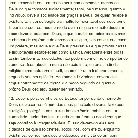
uma sociedade comum, os homens não dependem menos de
Deus do que tomados isoladamente; tanto, pelo menos, quanto o
indivíduo, deve a sociedade dar graças a Deus, de quem recebe a
existência, a conservação e a multidão incontável dos seus bens.
É por isso que, do mesmo modo que a ninguém é lícito descurar
seus deveres para com Deus, e que o maior de todos os deveres
é abraçar de espírito e de coração a religião, não aquela que cada
um prefere, mas aquela que Deus prescreveu e que provas certas
e indubitáveis estabelecem como a única verdadeira entre todas,
assim também as sociedades não podem sem crime comportar-se
como se Deus absolutamente não existisse, ou prescindir da
religião como estranha e inútil, ou admitir uma indiferentemente,
segundo seu beneplácito. Honrando a Divindade, devem elas
seguir estritamente as regras e o modo segundo os quais o
próprio Deus declarou querer ser honrado.
12. Devem, pois, os chefes de Estado ter por santo o nome de
Deus e colocar no número dos seus principais deveres favorecer
a religião, protegê-la com a sua benevolência, cobri-la com a
autoridade tutelar das leis, e nada estatuírem ou decidirem que
seja contrário à integridade dela. E isso devem-no eles aos
cidadãos de que são chefes. Todos nós, com efeito, enquanto
existimos, somos nascidos e educados em vista de um bem