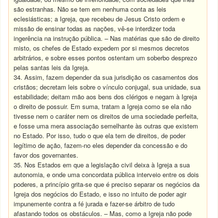
são estranhas. Não se tem em nenhuma conta as leis
eclesiásticas; a Igreja, que recebeu de Jesus Cristo ordem e
missão de ensinar todas as nações, vê-se interdizer toda
ingerência na instrução pública. – Nas matérias que são de direito
misto, os chefes de Estado expedem por si mesmos decretos
arbitrários, e sobre esses pontos ostentam um soberbo desprezo
pelas santas leis da Igreja.
34. Assim, fazem depender da sua jurisdição os casamentos dos
cristãos; decretam leis sobre o vínculo conjugal, sua unidade, sua
estabilidade; deitam mão aos bens dos clérigos e negam à Igreja
o direito de possuir. Em suma, tratam a Igreja como se ela não
tivesse nem o caráter nem os direitos de uma sociedade perfeita,
e fosse uma mera associação semelhante às outras que existem
no Estado. Por isso, tudo o que ela tem de direitos, de poder
legítimo de ação, fazem-no eles depender da concessão e do
favor dos governantes.
35. Nos Estados em que a legislação civil deixa à Igreja a sua
autonomia, e onde uma concordata pública interveio entre os dois
poderes, a princípio grita-se que é preciso separar os negócios da
Igreja dos negócios do Estado, e isso no intuito de poder agir
impunemente contra a fé jurada e fazer-se árbitro de tudo
afastando todos os obstáculos. – Mas, como a Igreja não pode