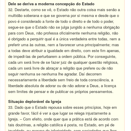
Dele se deriva a moderna concepção do Estado
32. Destarte, como se vê, o Estado não outra coisa mais senão a
multidão soberana e que se governa por si mesma e desde que o
povo é considerado a fonte de todo o direito e de todo o poder,
segue-se que o Estado não se julga jungido a nenhuma obrigação
para com Deus, não professa oficialmente nenhuma religião, não
é obrigado a perquirir qual é a única verdadeira entre todas, nem a
preferir uma às outras, nem a favorecer uma principalmente; mas
a todas deve atribuir a igualdade em direito, com este fim apenas,
de impedi-las de perturbarem a ordem pública. Por conseguinte,
cada um será livre de se fazer juiz de qualquer questão religiosa,
cada um será livre de abraçar a religião que prefere ou de não
seguir nenhuma se nenhuma lhe agradar. Daí decorrem
necessariamente a liberdade sem freio de toda consciência, a
liberdade absoluta de adorar ou de não adorar a Deus, a licença
sem limites de pensar e de publicar os próprios pensamentos.
Situação deplorável da Igreja
33. Dado que o Estado repousa sobre esses princípios, hoje em
grande favor, fácil é ver a que lugar se relega injustamente a
Igreja. – Com efeito, onde quer que a prática está de acordo com
tais doutrinas, a religião católica é posta, no Estado, em pé de
igualdade, ou mesmo de inferioridade, com sociedades que lhes