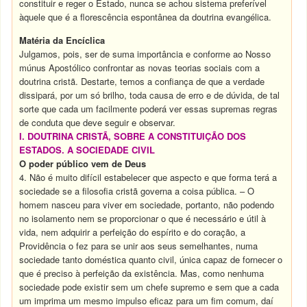
constituir e reger o Estado, nunca se achou sistema preferível
àquele que é a florescência espontânea da doutrina evangélica.
Matéria da Encíclica
Julgamos, pois, ser de suma importância e conforme ao Nosso
múnus Apostólico confrontar as novas teorias sociais com a
doutrina cristã. Destarte, temos a confiança de que a verdade
dissipará, por um só brilho, toda causa de erro e de dúvida, de tal
sorte que cada um facilmente poderá ver essas supremas regras
de conduta que deve seguir e observar.
I. DOUTRINA CRISTÃ, SOBRE A CONSTITUIÇÃO DOS
ESTADOS. A SOCIEDADE CIVIL
O poder público vem de Deus
4. Não é muito difícil estabelecer que aspecto e que forma terá a
sociedade se a filosofia cristã governa a coisa pública. – O
homem nasceu para viver em sociedade, portanto, não podendo
no isolamento nem se proporcionar o que é necessário e útil à
vida, nem adquirir a perfeição do espírito e do coração, a
Providência o fez para se unir aos seus semelhantes, numa
sociedade tanto doméstica quanto civil, única capaz de fornecer o
que é preciso à perfeição da existência. Mas, como nenhuma
sociedade pode existir sem um chefe supremo e sem que a cada
um imprima um mesmo impulso eficaz para um fim comum, daí