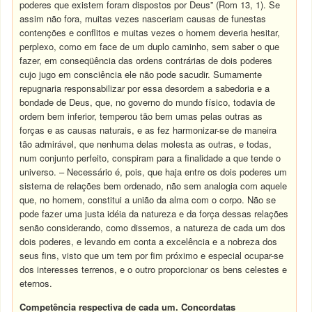
poderes que existem foram dispostos por Deus” (Rom 13, 1). Se
assim não fora, muitas vezes nasceriam causas de funestas
contenções e conflitos e muitas vezes o homem deveria hesitar,
perplexo, como em face de um duplo caminho, sem saber o que
fazer, em conseqüência das ordens contrárias de dois poderes
cujo jugo em consciência ele não pode sacudir. Sumamente
repugnaria responsabilizar por essa desordem a sabedoria e a
bondade de Deus, que, no governo do mundo físico, todavia de
ordem bem inferior, temperou tão bem umas pelas outras as
forças e as causas naturais, e as fez harmonizar-se de maneira
tão admirável, que nenhuma delas molesta as outras, e todas,
num conjunto perfeito, conspiram para a finalidade a que tende o
universo. – Necessário é, pois, que haja entre os dois poderes um
sistema de relações bem ordenado, não sem analogia com aquele
que, no homem, constitui a união da alma com o corpo. Não se
pode fazer uma justa idéia da natureza e da força dessas relações
senão considerando, como dissemos, a natureza de cada um dos
dois poderes, e levando em conta a excelência e a nobreza dos
seus fins, visto que um tem por fim próximo e especial ocupar-se
dos interesses terrenos, e o outro proporcionar os bens celestes e
eternos.
Competência respectiva de cada um. Concordatas