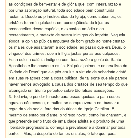
as condições de bem-estar e de glória que, com inteira razão e
por uma aspiração natural, toda sociedade bem constituída
reclama. Desde os primeiros dias da Igreja, como sabemos, os
cristãos foram inquietados em conseqüência de injustos
preconceitos dessa espécie, e expostos ao ódio e ao
ressentimento, a pretexto de serem inimigos do Império. Naquela
época, a opinião pública imputava de bom grado ao nome cristão
os males que assaltavam a sociedade, ao passo que era Deus, o
vingador dos crimes, quem infligia justas penas aos culpados.
Essa odiosa calúnia indignou com toda razão o gênio de Santo
Agostinho e lhe acusou o estilo. Foi principalmente no seu livro da
“Cidade de Deus” que ele pôs em luz a virtude da sabedoria cristã
em suas relações com a coisa pública, de tal sorte que ele parece
haver menos advogado a causa dos cristãos de seu tempo do que
alcançado um triunfo perpétuo sobre tão falsas acusações.
3. Todavia, o pendor funesto para essas queixas e para esses
agravos não cessou, e muitos se comprouveram em buscar a
regra da vida social fora das doutrinas da Igreja Católica. E,
mesmo de então por diante, o “direito novo”, como lhe chamam, e
que pretende ser o fruto de uma idade adulta e o produto de uma
liberdade progressista, começa a prevalecer e a dominar por toda
parte. – Mas, a despeito de tantos ensaios, é fato que, para