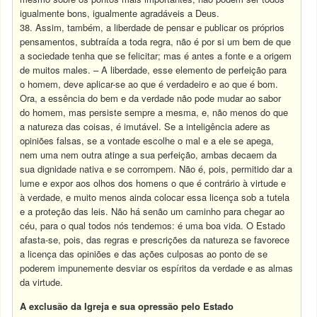
igualmente bons, igualmente agradáveis a Deus.
38. Assim, também, a liberdade de pensar e publicar os próprios
pensamentos, subtraída a toda regra, não é por si um bem de que
a sociedade tenha que se felicitar; mas é antes a fonte e a origem
de muitos males. – A liberdade, esse elemento de perfeição para
o homem, deve aplicar-se ao que é verdadeiro e ao que é bom.
Ora, a essência do bem e da verdade não pode mudar ao sabor
do homem, mas persiste sempre a mesma, e, não menos do que
a natureza das coisas, é imutável. Se a inteligência adere as
opiniões falsas, se a vontade escolhe o mal e a ele se apega,
nem uma nem outra atinge a sua perfeição, ambas decaem da
sua dignidade nativa e se corrompem. Não é, pois, permitido dar a
lume e expor aos olhos dos homens o que é contrário à virtude e
à verdade, e muito menos ainda colocar essa licença sob a tutela
e a proteção das leis. Não há senão um caminho para chegar ao
céu, para o qual todos nós tendemos: é uma boa vida. O Estado
afasta-se, pois, das regras e prescrições da natureza se favorece
a licença das opiniões e das ações culposas ao ponto de se
poderem impunemente desviar os espíritos da verdade e as almas
da virtude.
A exclusão da Igreja e sua opressão pelo Estado