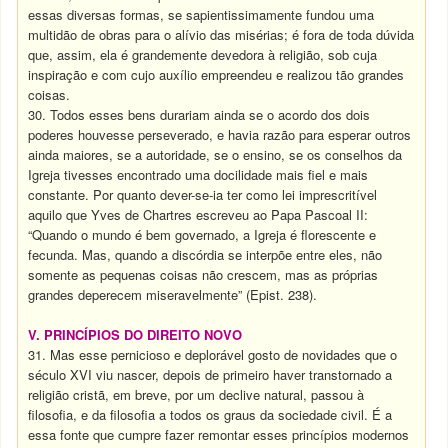
essas diversas formas, se sapientissimamente fundou uma
multidão de obras para o alívio das misérias; é fora de toda dúvida
que, assim, ela é grandemente devedora à religião, sob cuja
inspiração e com cujo auxílio empreendeu e realizou tão grandes
coisas.
30. Todos esses bens durariam ainda se o acordo dos dois
poderes houvesse perseverado, e havia razão para esperar outros
ainda maiores, se a autoridade, se o ensino, se os conselhos da
Igreja tivesses encontrado uma docilidade mais fiel e mais
constante. Por quanto dever-se-ia ter como lei imprescritível
aquilo que Yves de Chartres escreveu ao Papa Pascoal II:
“Quando o mundo é bem governado, a Igreja é florescente e
fecunda. Mas, quando a discórdia se interpõe entre eles, não
somente as pequenas coisas não crescem, mas as próprias
grandes deperecem miseravelmente” (Epist. 238).
V. PRINCÍPIOS DO DIREITO NOVO
31. Mas esse pernicioso e deplorável gosto de novidades que o
século XVI viu nascer, depois de primeiro haver transtornado a
religião cristã, em breve, por um declive natural, passou à
filosofia, e da filosofia a todos os graus da sociedade civil. É a
essa fonte que cumpre fazer remontar esses princípios modernos