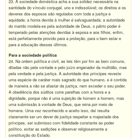
23. A sociedade doméstica acha a sua solidez necessária na
santidade do vínculo conjugal, uno e indissolúvel; os direitos e os
deveres dos esposos são regulados com toda a justiça e
equidade; a honra devida à mulher é salvaguardada; a autoridade
do marido modela-se pela autoridade de Deus, o pátrio poder é
temperado pelas atenções devidas à esposa e aos filhos; enfim,
está perfeitamente provido para a proteção, para o bem estar e
para a educação desses últimos.
Para a sociedade política
24. Na ordem política e civil, as leis têm por fim as bem comuns,
ditadas não pela vontade e pelo juízo enganador da multidão, mas
pela verdade e pela justiça. A autoridade dos príncipes reveste
uma espécie de caráter mais sagrado do que humano, e é contida
de maneira a não se afastar da justiça, nem exceder o seu poder.
A obediência dos súditos corre parelhas com a honra e a
dignidade, porque não é uma sujeição de homem a homem, mas
uma submissão à vontade de Deus, que reina por meio de
homens. Uma vez reconhecido e aceito isso, daí resulta
claramente ser um dever de justiça respeitar a majestade dos
príncipes, ser submisso com fidelidade constante ao poder
político, evitar as sedições e observar religiosamente a
constituição do Estado.