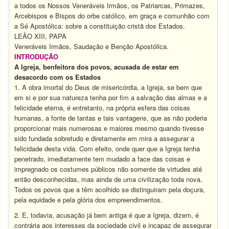
a todos os Nossos Veneráveis Irmãos, os Patriarcas, Primazes,
Arcebispos e Bispos do orbe católico, em graça e comunhão com
a Sé Apostólica: sobre a constituição cristã dos Estados.
LEÃO XIII, PAPA
Veneráveis Irmãos, Saudação e Benção Apostólica.
INTRODUÇÃO
A Igreja, benfeitora dos povos, acusada de estar em
desacordo com os Estados
1. A obra imortal do Deus de misericórdia, a Igreja, se bem que
em si e por sua natureza tenha por fim a salvação das almas e a
felicidade eterna, é entretanto, na própria esfera das coisas
humanas, a fonte de tantas e tais vantagens, que as não poderia
proporcionar mais numerosas e maiores mesmo quando tivesse
sido fundada sobretudo e diretamente em mira a assegurar a
felicidade desta vida. Com efeito, onde quer que a Igreja tenha
penetrado, imediatamente tem mudado a face das coisas e
impregnado os costumes públicos não somente de virtudes até
então desconhecidas, mas ainda de uma civilização toda nova.
Todos os povos que a têm acolhido se distinguiram pela doçura,
pela equidade e pela glória dos empreendimentos.
2. E, todavia, acusação já bem antiga é que a Igreja, dizem, é
contrária aos interesses da sociedade civil e incapaz de assegurar