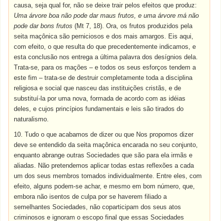
causa, seja qual for, não se deixe trair pelos efeitos que produz:
Uma árvore boa não pode dar maus frutos, e uma árvore má não
pode dar bons frutos
(Mt 7, 18). Ora, os frutos produzidos pela
seita maçônica são perniciosos e dos mais amargos. Eis aqui,
com efeito, o que resulta do que precedentemente indicamos, e
esta conclusão nos entrega a última palavra dos desígnios dela.
Trata-se, para os mações – e todos os seus esforços tendem a
este fim – trata-se de destruir completamente toda a disciplina
religiosa e social que nasceu das instituições cristãs, e de
substituí-la por uma nova, formada de acordo com as idéias
deles, e cujos princípios fundamentais e leis são tirados do
naturalismo.
10. Tudo o que acabamos de dizer ou que Nos propomos dizer
deve se entendido da seita maçônica encarada no seu conjunto,
enquanto abrange outras Sociedades que são para ela irmãs e
aliadas. Não pretendemos aplicar todas estas reflexões a cada
um dos seus membros tomados individualmente. Entre eles, com
efeito, alguns podem-se achar, e mesmo em bom número, que,
embora não isentos de culpa por se haverem filiado a
semelhantes Sociedades, não coparticipam dos seus atos
criminosos e ignoram o escopo final que essas Sociedades