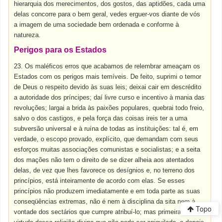
hierarquia dos merecimentos, dos gostos, das aptidões, cada uma
delas concorre para o bem geral, vedes erguer-vos diante de vós
a imagem de uma sociedade bem ordenada e conforme à
natureza.
Perigos para os Estados
23. Os maléficos erros que acabamos de relembrar ameaçam os
Estados com os perigos mais temíveis. De feito, suprimi o temor
de Deus o respeito devido às suas leis; deixai cair em descrédito
a autoridade dos príncipes; daí livre curso e incentivo à mania das
revoluções; largai a brida às paixões populares, quebrai todo freio,
salvo o dos castigos, e pela força das coisas ireis ter a uma
subversão universal e à ruína de todas as instituições: tal é, em
verdade, o escopo provado, explícito, que demandam com seus
esforços muitas associações comunistas e socialistas; e a seita
dos mações não tem o direito de se dizer alheia aos atentados
delas, de vez que lhes favorece os desígnios e, no terreno dos
princípios, está inteiramente de acordo com elas. Se esses
princípios não produzem imediatamente e em toda parte as suas
conseqüências extremas, não é nem à disciplina da sita nem à
Topo
vontade dos sectários que cumpre atribuí-lo; mas primeiramente à