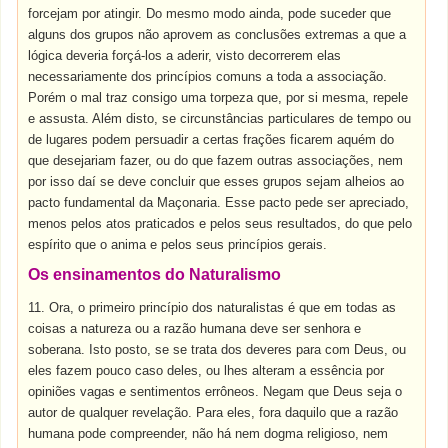
forcejam por atingir. Do mesmo modo ainda, pode suceder que
alguns dos grupos não aprovem as conclusões extremas a que a
lógica deveria forçá-los a aderir, visto decorrerem elas
necessariamente dos princípios comuns a toda a associação.
Porém o mal traz consigo uma torpeza que, por si mesma, repele
e assusta. Além disto, se circunstâncias particulares de tempo ou
de lugares podem persuadir a certas frações ficarem aquém do
que desejariam fazer, ou do que fazem outras associações, nem
por isso daí se deve concluir que esses grupos sejam alheios ao
pacto fundamental da Maçonaria. Esse pacto pede ser apreciado,
menos pelos atos praticados e pelos seus resultados, do que pelo
espírito que o anima e pelos seus princípios gerais.
Os ensinamentos do Naturalismo
11. Ora, o primeiro princípio dos naturalistas é que em todas as
coisas a natureza ou a razão humana deve ser senhora e
soberana. Isto posto, se se trata dos deveres para com Deus, ou
eles fazem pouco caso deles, ou lhes alteram a essência por
opiniões vagas e sentimentos errôneos. Negam que Deus seja o
autor de qualquer revelação. Para eles, fora daquilo que a razão
humana pode compreender, não há nem dogma religioso, nem