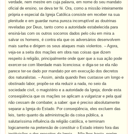
verdade, nem mestre em cuja palavra, em nome do seu mandato
oficial de ensino, se deva ter fé. Ora, como a missão inteiramente
própria e especial da Igreja Católica consiste em receber na sua
plenitude e em guardar numa pureza incorruptível as doutrinas
reveladas por Deus, tanto como a autoridade estabelecida para
ensiná-las com os outros socorros dados pelo céu em mira a
salvar os homens, é contra ela que os adversários desenvolvem
mais sanha e dirigem os seus ataques mais violentos. – Agora,
veja-se a seita dos mações em obra nas coisas que dizem
respeito à religião, principalmente onde quer que a sua ação pode
exercer-se com liberdade mais licenciosa: e diga-se se ela não
parece ter-se dado por mandato por em execução dos decretos
dos naturalistas. – Assim, ainda quando lhes custasse um longo e
obstinado labor, propõe-se ela reduzir a nada, no seio da
sociedade civil, o magistério e a autoridade da Igreja; donde esta
conseqüência que os mações se aplicam a vulgarizar e pela qual
não cessam de combater, a saber: que é preciso absolutamente
separar a Igreja do Estado. Por conseqüência, eles excluem das
leis, tanto quanto da administração da coisa pública, a
salutaríssima influência da religião católica, e terminam
logicamente na pretensão de constituir o Estado inteiro fora das
instituições e dos preceitos da Igreja. – Não lhes basta, porém,