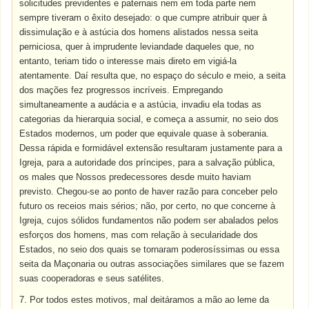
solicitudes previdentes e paternais nem em toda parte nem
sempre tiveram o êxito desejado: o que cumpre atribuir quer à
dissimulação e à astúcia dos homens alistados nessa seita
perniciosa, quer à imprudente leviandade daqueles que, no
entanto, teriam tido o interesse mais direto em vigiá-la
atentamente. Daí resulta que, no espaço do século e meio, a seita
dos mações fez progressos incríveis. Empregando
simultaneamente a audácia e a astúcia, invadiu ela todas as
categorias da hierarquia social, e começa a assumir, no seio dos
Estados modernos, um poder que equivale quase à soberania.
Dessa rápida e formidável extensão resultaram justamente para a
Igreja, para a autoridade dos príncipes, para a salvação pública,
os males que Nossos predecessores desde muito haviam
previsto. Chegou-se ao ponto de haver razão para conceber pelo
futuro os receios mais sérios; não, por certo, no que concerne à
Igreja, cujos sólidos fundamentos não podem ser abalados pelos
esforços dos homens, mas com relação à secularidade dos
Estados, no seio dos quais se tornaram poderosíssimas ou essa
seita da Maçonaria ou outras associações similares que se fazem
suas cooperadoras e seus satélites.
7. Por todos estes motivos, mal deitáramos a mão ao leme da