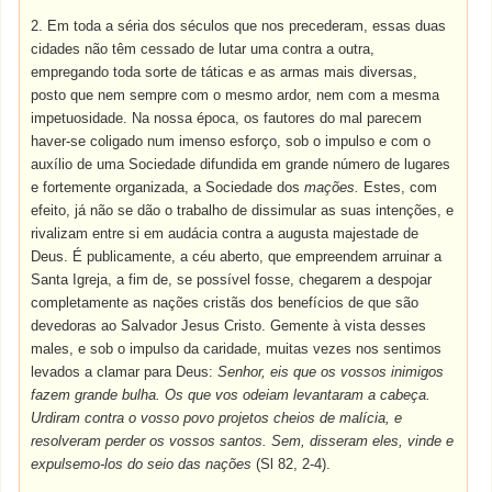
2. Em toda a séria dos séculos que nos precederam, essas duas
cidades não têm cessado de lutar uma contra a outra,
empregando toda sorte de táticas e as armas mais diversas,
posto que nem sempre com o mesmo ardor, nem com a mesma
impetuosidade. Na nossa época, os fautores do mal parecem
haver-se coligado num imenso esforço, sob o impulso e com o
auxílio de uma Sociedade difundida em grande número de lugares
e fortemente organizada, a Sociedade dos
mações.
Estes, com
efeito, já não se dão o trabalho de dissimular as suas intenções, e
rivalizam entre si em audácia contra a augusta majestade de
Deus. É publicamente, a céu aberto, que empreendem arruinar a
Santa Igreja, a fim de, se possível fosse, chegarem a despojar
completamente as nações cristãs dos benefícios de que são
devedoras ao Salvador Jesus Cristo. Gemente à vista desses
males, e sob o impulso da caridade, muitas vezes nos sentimos
levados a clamar para Deus:
Senhor, eis que os vossos inimigos
fazem grande bulha. Os que vos odeiam levantaram a cabeça.
Urdiram contra o vosso povo projetos cheios de malícia, e
resolveram perder os vossos santos. Sem, disseram eles, vinde e
expulsemo-los do seio das nações
(Sl 82, 2-4).