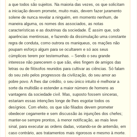
a que todos são sujeitos. Na maioria das vezes, os que solicitam
a iniciação devem promete, muito mais, devem fazer juramento
solene de nunca revelar a ninguém, em momento nenhum, de
maneira alguma, os nomes dos associados, as notas
características e as doutrinas da sociedade. É assim que, sob
aparências mentirosas, e fazendo da dissimulação uma constante
regra de conduta, como outrora os maniqueus, os mações não
poupam esforço algum para se ocultarem e só aos seus
cúmplices terem por testemunhas. – Sendo o seu grande
interesse não parecerem o que são, eles fingem de amigos das
letras ou de filósofos reunidos para cultivar as ciências. Só falam
do seu zelo pelos progressos da civilização, do seu amor ao
pobre povo. A lhes dar crédito, o seu único intuito é melhorar a
sorte da multidão e estender a maior número de homens as
vantagens da sociedade civil. Mas, suposto fossem sinceras,
estariam essas intenções longe de lhes esgotar todos os
desígnios. Com efeito, os que são filiados devem prometer
obedecer cegamente e sem discussão às injunções dos chefes;
manter-se sempre prontos, à menor notificação, ao mais leve
sinal, para executar as ordens dadas, votando-se de antemão, em
caso contrário, aos tratamentos mais rigorosos e mesmo à morte.