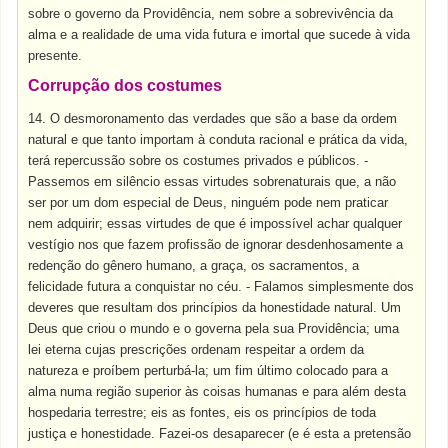
sobre o governo da Providência, nem sobre a sobrevivência da
alma e a realidade de uma vida futura e imortal que sucede à vida
presente.
Corrupção dos costumes
14. O desmoronamento das verdades que são a base da ordem
natural e que tanto importam à conduta racional e prática da vida,
terá repercussão sobre os costumes privados e públicos. -
Passemos em silêncio essas virtudes sobrenaturais que, a não
ser por um dom especial de Deus, ninguém pode nem praticar
nem adquirir; essas virtudes de que é impossível achar qualquer
vestígio nos que fazem profissão de ignorar desdenhosamente a
redenção do gênero humano, a graça, os sacramentos, a
felicidade futura a conquistar no céu. - Falamos simplesmente dos
deveres que resultam dos princípios da honestidade natural. Um
Deus que criou o mundo e o governa pela sua Providência; uma
lei eterna cujas prescrições ordenam respeitar a ordem da
natureza e proíbem perturbá-la; um fim último colocado para a
alma numa região superior às coisas humanas e para além desta
hospedaria terrestre; eis as fontes, eis os princípios de toda
justiça e honestidade. Fazei-os desaparecer (e é esta a pretensão