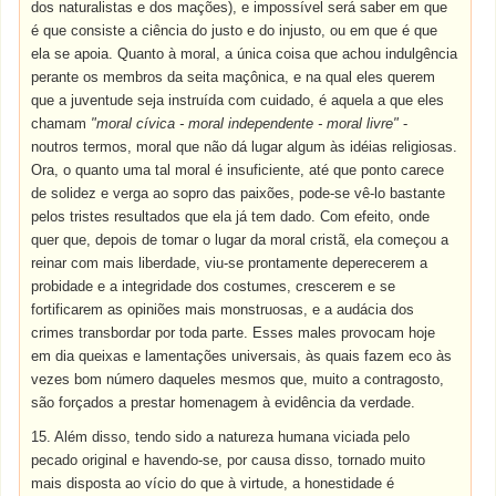
dos naturalistas e dos mações), e impossível será saber em que
é que consiste a ciência do justo e do injusto, ou em que é que
ela se apoia. Quanto à moral, a única coisa que achou indulgência
perante os membros da seita maçônica, e na qual eles querem
que a juventude seja instruída com cuidado, é aquela a que eles
chamam
"moral cívica - moral independente - moral livre"
-
noutros termos, moral que não dá lugar algum às idéias religiosas.
Ora, o quanto uma tal moral é insuficiente, até que ponto carece
de solidez e verga ao sopro das paixões, pode-se vê-lo bastante
pelos tristes resultados que ela já tem dado. Com efeito, onde
quer que, depois de tomar o lugar da moral cristã, ela começou a
reinar com mais liberdade, viu-se prontamente deperecerem a
probidade e a integridade dos costumes, crescerem e se
fortificarem as opiniões mais monstruosas, e a audácia dos
crimes transbordar por toda parte. Esses males provocam hoje
em dia queixas e lamentações universais, às quais fazem eco às
vezes bom número daqueles mesmos que, muito a contragosto,
são forçados a prestar homenagem à evidência da verdade.
15. Além disso, tendo sido a natureza humana viciada pelo
pecado original e havendo-se, por causa disso, tornado muito
mais disposta ao vício do que à virtude, a honestidade é