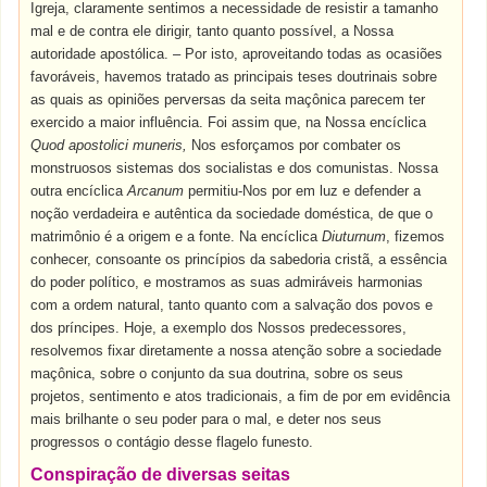
Igreja, claramente sentimos a necessidade de resistir a tamanho
mal e de contra ele dirigir, tanto quanto possível, a Nossa
autoridade apostólica. – Por isto, aproveitando todas as ocasiões
favoráveis, havemos tratado as principais teses doutrinais sobre
as quais as opiniões perversas da seita maçônica parecem ter
exercido a maior influência. Foi assim que, na Nossa encíclica
Quod apostolici muneris,
Nos esforçamos por combater os
monstruosos sistemas dos socialistas e dos comunistas. Nossa
outra encíclica
Arcanum
permitiu-Nos por em luz e defender a
noção verdadeira e autêntica da sociedade doméstica, de que o
matrimônio é a origem e a fonte. Na encíclica
Diuturnum
, fizemos
conhecer, consoante os princípios da sabedoria cristã, a essência
do poder político, e mostramos as suas admiráveis harmonias
com a ordem natural, tanto quanto com a salvação dos povos e
dos príncipes. Hoje, a exemplo dos Nossos predecessores,
resolvemos fixar diretamente a nossa atenção sobre a sociedade
maçônica, sobre o conjunto da sua doutrina, sobre os seus
projetos, sentimento e atos tradicionais, a fim de por em evidência
mais brilhante o seu poder para o mal, e deter nos seus
progressos o contágio desse flagelo funesto.
Conspiração de diversas seitas