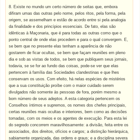
8. Existe no mundo um certo número de seitas que, embora
difiram umas das outras pelo nome, pelos ritos, pela forma, pela
origem, se assemelham e estão de acordo entre si pela analogia
da finalidade e dos princípios essenciais. De fato, elas são
idênticas à Maçonaria, que é para todas as outras como que o
ponto central de onde elas procedem e para o qual convergem. E,
se bem que no presente elas tenham a aparência de não
gostarem de ficar ocultas, se bem que façam reuniões em pleno
dia e sob as vistas de todos, se bem que publiquem seus jornais,
todavia, se se for ao fundo das coisas, pode-se ver que elas
pertencem à família das Sociedades clandestinas e que lhes
conservam os usos. Com efeito, há nelas espécies de mistérios
que a sua constituição proíbe com o maior cuidado serem
divulgados não somente às pessoas de fora, porém mesmo a
bom número de seus adeptos. A esta categoria pertencem os
Conselhos íntimos e supremos, os nomes dos chefes principais,
certas reuniões mais ocultas e interiores, bem como as decisões
tomadas, com os meios e os agentes de execução. Para esta lei
do segredo concorrem maravilhosamente: a divisão, feita entre os
associados, dos direitos, ofícios e cargos; a distinção hierárquica,
sabiamente organizada, das ordens e graus; e a disciplina severa