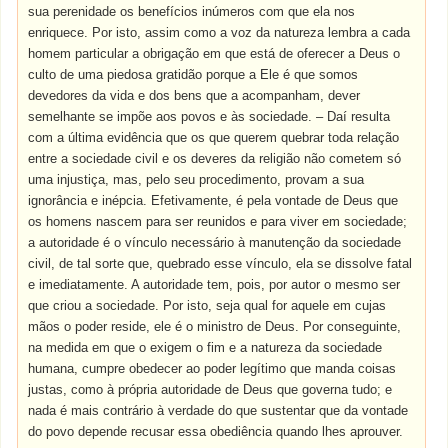
sua perenidade os benefícios inúmeros com que ela nos
enriquece. Por isto, assim como a voz da natureza lembra a cada
homem particular a obrigação em que está de oferecer a Deus o
culto de uma piedosa gratidão porque a Ele é que somos
devedores da vida e dos bens que a acompanham, dever
semelhante se impõe aos povos e às sociedade. – Daí resulta
com a última evidência que os que querem quebrar toda relação
entre a sociedade civil e os deveres da religião não cometem só
uma injustiça, mas, pelo seu procedimento, provam a sua
ignorância e inépcia. Efetivamente, é pela vontade de Deus que
os homens nascem para ser reunidos e para viver em sociedade;
a autoridade é o vínculo necessário à manutenção da sociedade
civil, de tal sorte que, quebrado esse vínculo, ela se dissolve fatal
e imediatamente. A autoridade tem, pois, por autor o mesmo ser
que criou a sociedade. Por isto, seja qual for aquele em cujas
mãos o poder reside, ele é o ministro de Deus. Por conseguinte,
na medida em que o exigem o fim e a natureza da sociedade
humana, cumpre obedecer ao poder legítimo que manda coisas
justas, como à própria autoridade de Deus que governa tudo; e
nada é mais contrário à verdade do que sustentar que da vontade
do povo depende recusar essa obediência quando lhes aprouver.