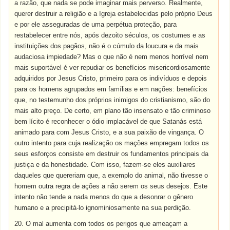
a razão, que nada se pode imaginar mais perverso. Realmente,
querer destruir a religião e a Igreja estabelecidas pelo próprio Deus
e por ele asseguradas de uma perpétua proteção, para
restabelecer entre nós, após dezoito séculos, os costumes e as
instituições dos pagãos, não é o cúmulo da loucura e da mais
audaciosa impiedade? Mas o que não é nem menos horrível nem
mais suportável é ver repudiar os benefícios misericordiosamente
adquiridos por Jesus Cristo, primeiro para os indivíduos e depois
para os homens agrupados em famílias e em nações: benefícios
que, no testemunho dos próprios inimigos do cristianismo, são do
mais alto preço. De certo, em plano tão insensato e tão criminoso
bem lícito é reconhecer o ódio implacável de que Satanás está
animado para com Jesus Cristo, e a sua paixão de vingança. O
outro intento para cuja realização os mações empregam todos os
seus esforços consiste em destruir os fundamentos principais da
justiça e da honestidade. Com isso, fazem-se eles auxiliares
daqueles que quereriam que, a exemplo do animal, não tivesse o
homem outra regra de ações a não serem os seus desejos. Este
intento não tende a nada menos do que a desonrar o gênero
humano e a precipitá-lo ignominiosamente na sua perdição.
20. O mal aumenta com todos os perigos que ameaçam a