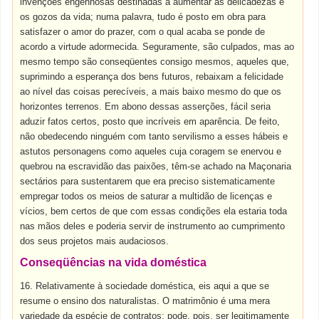
invenções engenhosas destinadas a aumentar as delicadezas e
os gozos da vida; numa palavra, tudo é posto em obra para
satisfazer o amor do prazer, com o qual acaba se ponde de
acordo a virtude adormecida. Seguramente, são culpados, mas ao
mesmo tempo são conseqüentes consigo mesmos, aqueles que,
suprimindo a esperança dos bens futuros, rebaixam a felicidade
ao nível das coisas perecíveis, a mais baixo mesmo do que os
horizontes terrenos. Em abono dessas asserções, fácil seria
aduzir fatos certos, posto que incríveis em aparência. De feito,
não obedecendo ninguém com tanto servilismo a esses hábeis e
astutos personagens como aqueles cuja coragem se enervou e
quebrou na escravidão das paixões, têm-se achado na Maçonaria
sectários para sustentarem que era preciso sistematicamente
empregar todos os meios de saturar a multidão de licenças e
vícios, bem certos de que com essas condições ela estaria toda
nas mãos deles e poderia servir de instrumento ao cumprimento
dos seus projetos mais audaciosos.
Conseqüências na vida doméstica
16. Relativamente à sociedade doméstica, eis aqui a que se
resume o ensino dos naturalistas. O matrimônio é uma mera
variedade da espécie de contratos; pode, pois, ser legitimamente