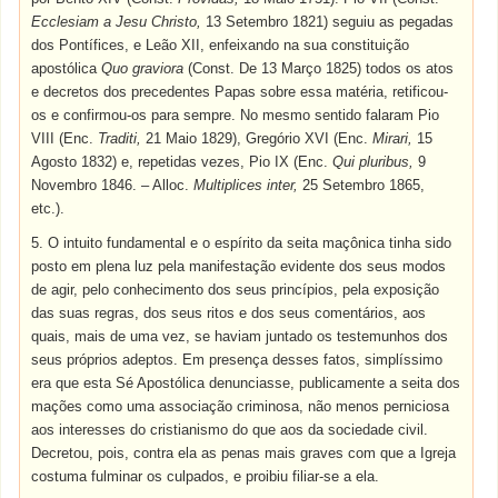
Ecclesiam a Jesu Christo,
13 Setembro 1821) seguiu as pegadas
dos Pontífices, e Leão XII, enfeixando na sua constituição
apostólica
Quo graviora
(Const. De 13 Março 1825) todos os atos
e decretos dos precedentes Papas sobre essa matéria, retificou-
os e confirmou-os para sempre. No mesmo sentido falaram Pio
VIII (Enc.
Traditi,
21 Maio 1829), Gregório XVI (Enc.
Mirari,
15
Agosto 1832) e, repetidas vezes, Pio IX (Enc.
Qui pluribus,
9
Novembro 1846. – Alloc.
Multiplices inter,
25 Setembro 1865,
etc.).
5. O intuito fundamental e o espírito da seita maçônica tinha sido
posto em plena luz pela manifestação evidente dos seus modos
de agir, pelo conhecimento dos seus princípios, pela exposição
das suas regras, dos seus ritos e dos seus comentários, aos
quais, mais de uma vez, se haviam juntado os testemunhos dos
seus próprios adeptos. Em presença desses fatos, simplíssimo
era que esta Sé Apostólica denunciasse, publicamente a seita dos
mações como uma associação criminosa, não menos perniciosa
aos interesses do cristianismo do que aos da sociedade civil.
Decretou, pois, contra ela as penas mais graves com que a Igreja
costuma fulminar os culpados, e proibiu filiar-se a ela.