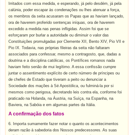
Irritados com essa medida, e esperando, já pelo desdém, já pela
calúnia, poder escapar às condenações ou lhes atenuar a força,
os membros da seita acusaram os Papas que as haviam lançado,
ora de haverem proferido sentenças iníquas, ora de haverem
excedido a medida nas penas infligidas. Assim foi que se
esforçaram por burlar a autoridade ou diminuir o valor das
Constituições promulgadas por Clemente XII, Bento XIV, Pio VII e
Pio IX. Todavia, nas próprias fileiras da seita não faltaram
associados para confessar, mesmo a contragosto, que, dadas a
doutrina e a disciplina católicas, os Pontífices romanos nada
haviam feito senão de mui legítimo. A essa confissão cumpre
juntar o assentimento explícito de certo número de príncipes ou
de chefes de Estado que tiveram a peito ou denunciar a
Sociedade dos mações à Sé Apostólica, ou fulminá-la por si
mesmos como perigosa, decretando leis contra ela, conforme foi
praticado na Holanda, na Áustria, na Suíça, na Espanha, na
Baviera, na Sabóia e em algumas partes da Itália.
A confirmação dos fatos
6. Importa sumamente fazer notar o quanto os acontecimentos
deram razão à sabedoria dos Nossos predecessores. As suas