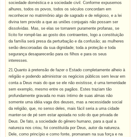
sociedade doméstica e a sociedade civil. Conforme expusemos
alhures, todos os povos, todos os séculos concordam em
reconhecer no matrimônio algo de sagrado e de religioso, e a lei
divina tem provido a que as uniões conjugais não possam ser
dissolvidas. Mas, se elas se tornarem puramente profanas, se
lícito for rompê-las ao gosto dos contraentes, logo a constituição
da família será presa da perturbação e da confusão; as mulheres
serão descoroadas da sua dignidade; toda a proteção e toda
segurança desaparecerão para os filhos e para os seus
interesses.
21.Quanto à pretensão de fazer o Estado completamente alheio à
religião e podendo administrar os negócios públicos sem levar em
conta a Deus mais do que se ele não existisse, é uma temeridade
sem exemplo, mesmo entre os pagãos. Estes traziam tão
profundamente gravada no mais íntimo de suas almas não
somente uma idéia vaga dos deuses, mas a necessidade social
da religião, que, no senso deles, mais fácil seria a uma cidade
manter-se de pé sem estar apoiada no solo do que privada de
Deus. De fato, a sociedade do gênero humano, para a qual a
natureza nos criou, foi constituída por Deus, autor da natureza.
Dele, como princípio e como fonte, promanam na sua força e na