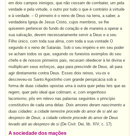
em dois campos inimigos, que não cessam de combater, um pela
verdade e pela virtude, o outro por tudo o que é contrário à virtude
e à verdade. – O primeiro é o reino de Deus na terra, a saber, a
verdadeira Igreja de Jesus Cristo, cujos membros, se lhe
quiserem pertencer do fundo do coração e de maneira a operar a
sua salvação, devem necessariamente servir a Deus e a seu
Filho único, com toda sua alma, com toda a sua vontade O
segundo é o reino de Satanás. Sob o seu império e em seu poder
se acham todos os que, seguindo os funestos exemplos do seu
chefe e de nossos primeiros pais, recusam obedecer à lei divina e
multiplicam seus esforços, aqui para prescindir de Deus, ali para
agir diretamente contra Deus. Esses dois reinos, viu-os e
descreveu-os Santo Agostinho com grande perspicácia sob a
forma de duas cidades opostas uma à outra quer pelas leis que as
regem, quer pelo ideal que colimam; e, com engenhoso
laconismo, pôs em relevo nas palavras seguintes o princípio
constitutivo de cada uma delas:
Dois amores deram nascimento a
duas cidades: a cidade terrestre procede do amor de si até ao
desprezo de Deus; a cidade celeste procede do amor de Deus
levado até ao desprezo de si
(De Civit. Dei, lib. XIV, c. 17).
A sociedade dos mações