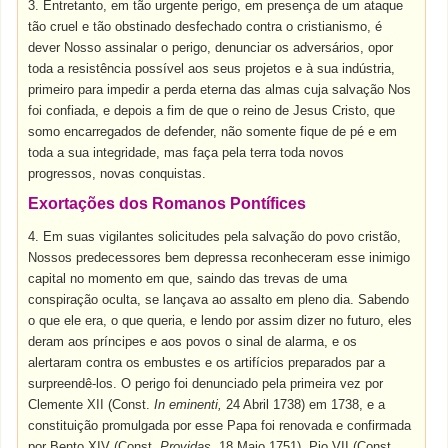
3. Entretanto, em tão urgente perigo, em presença de um ataque
tão cruel e tão obstinado desfechado contra o cristianismo, é
dever Nosso assinalar o perigo, denunciar os adversários, opor
toda a resistência possível aos seus projetos e à sua indústria,
primeiro para impedir a perda eterna das almas cuja salvação Nos
foi confiada, e depois a fim de que o reino de Jesus Cristo, que
somo encarregados de defender, não somente fique de pé e em
toda a sua integridade, mas faça pela terra toda novos
progressos, novas conquistas.
Exortações dos Romanos Pontífices
4. Em suas vigilantes solicitudes pela salvação do povo cristão,
Nossos predecessores bem depressa reconheceram esse inimigo
capital no momento em que, saindo das trevas de uma
conspiração oculta, se lançava ao assalto em pleno dia. Sabendo
o que ele era, o que queria, e lendo por assim dizer no futuro, eles
deram aos príncipes e aos povos o sinal de alarma, e os
alertaram contra os embustes e os artifícios preparados par a
surpreendê-los. O perigo foi denunciado pela primeira vez por
Clemente XII (Const.
In eminenti,
24 Abril 1738) em 1738, e a
constituição promulgada por esse Papa foi renovada e confirmada
por Bento XIV (Const.
Providas,
18 Maio 1751). Pio VII (Const.