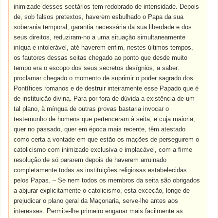
inimizade desses sectários tem redobrado de intensidade. Depois
de, sob falsos pretextos, haverem esbulhado o Papa da sua
soberania temporal, garantia necessária da sua liberdade e dos
seus direitos, reduziram-no a uma situação simultaneamente
iníqua e intolerável, até haverem enfim, nestes últimos tempos,
os fautores dessas seitas chegado ao ponto que desde muito
tempo era o escopo dos seus secretos desígnios, a saber:
proclamar chegado o momento de suprimir o poder sagrado dos
Pontífices romanos e de destruir inteiramente esse Papado que é
de instituição divina. Para por fora de dúvida a existência de um
tal plano, à míngua de outras provas bastaria invocar o
testemunho de homens que pertenceram à seita, e cuja maioria,
quer no passado, quer em época mais recente, têm atestado
como certa a vontade em que estão os mações de perseguirem o
catolicismo com inimizade exclusiva e implacável, com a firme
resolução de só pararem depois de haverem arruinado
completamente todas as instituições religiosas estabelecidas
pelos Papas. – Se nem todos os membros da seita são obrigados
a abjurar explicitamente o catolicismo, esta exceção, longe de
prejudicar o plano geral da Maçonaria, serve-lhe antes aos
interesses. Permite-lhe primeiro enganar mais facilmente as