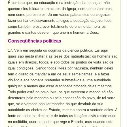
É por isso que, na educação e na instrução das crianças, não
querem eles tolerar os ministros da Igreja, nem como censores,
nem como professores. Já em vários países eles conseguiram
fazer confiar exclusivamente a leigos a educação da juventude,
como também proscrever totalmente do ensino da moral os
grandes e santos deverem que unem o homem a Deus.
Conseqüências políticas
17. Vêm em seguida os dogmas da ciência política. Eis aqui
quais são nesta matéria as teses dos naturalistas: os homens são
iguais em direitos, todos, e sob todos os pontos de vista são de
igual condições. Sendo todos livres por natureza, nenhum deles
tem o direito de mandar a um de seus semelhantes, e é fazer
violência aos homens pretender submetê-los a uma autoridade
qualquer, a menos que essa autoridade proceda deles mesmos.
Todo poder está no povo livre; os que exercem o mando só são
detentores pelo mandato ou pela concessão do povo, de tal sorte
que, se a vontade popular mandar, há que destituir da sua
autoridade os chefes do Estado, mesmo contra a vontade deles. A
fonte de todos os direitos e de todas as funções civis reside quer
na multidão, quer no poder que rege o Estado, mas quando este