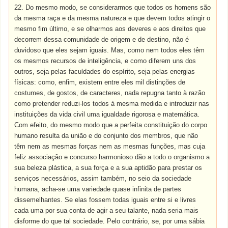
22. Do mesmo modo, se considerarmos que todos os homens são
da mesma raça e da mesma natureza e que devem todos atingir o
mesmo fim último, e se olharmos aos deveres e aos direitos que
decorrem dessa comunidade de origem e de destino, não é
duvidoso que eles sejam iguais. Mas, como nem todos eles têm
os mesmos recursos de inteligência, e como diferem uns dos
outros, seja pelas faculdades do espírito, seja pelas energias
físicas: como, enfim, existem entre eles mil distinções de
costumes, de gostos, de caracteres, nada repugna tanto à razão
como pretender reduzi-los todos à mesma medida e introduzir nas
instituições da vida civil uma igualdade rigorosa e matemática.
Com efeito, do mesmo modo que a perfeita constituição do corpo
humano resulta da união e do conjunto dos membros, que não
têm nem as mesmas forças nem as mesmas funções, mas cuja
feliz associação e concurso harmonioso dão a todo o organismo a
sua beleza plástica, a sua força e a sua aptidão para prestar os
serviços necessários, assim também, no seio da sociedade
humana, acha-se uma variedade quase infinita de partes
dissemelhantes. Se elas fossem todas iguais entre si e livres
cada uma por sua conta de agir a seu talante, nada seria mais
disforme do que tal sociedade. Pelo contrário, se, por uma sábia