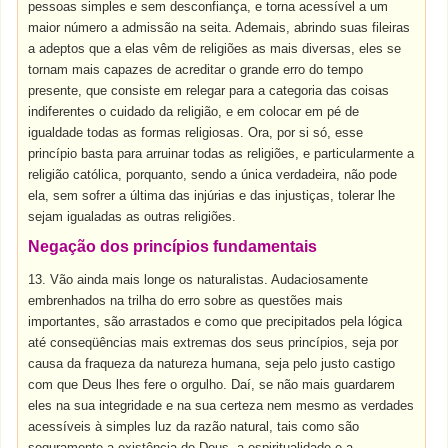
pessoas simples e sem desconfiança, e torna acessível a um
maior número a admissão na seita. Ademais, abrindo suas fileiras
a adeptos que a elas vêm de religiões as mais diversas, eles se
tornam mais capazes de acreditar o grande erro do tempo
presente, que consiste em relegar para a categoria das coisas
indiferentes o cuidado da religião, e em colocar em pé de
igualdade todas as formas religiosas. Ora, por si só, esse
princípio basta para arruinar todas as religiões, e particularmente a
religião católica, porquanto, sendo a única verdadeira, não pode
ela, sem sofrer a última das injúrias e das injustiças, tolerar lhe
sejam igualadas as outras religiões.
Negação dos princípios fundamentais
13. Vão ainda mais longe os naturalistas. Audaciosamente
embrenhados na trilha do erro sobre as questões mais
importantes, são arrastados e como que precipitados pela lógica
até conseqüências mais extremas dos seus princípios, seja por
causa da fraqueza da natureza humana, seja pelo justo castigo
com que Deus lhes fere o orgulho. Daí, se não mais guardarem
eles na sua integridade e na sua certeza nem mesmo as verdades
acessíveis à simples luz da razão natural, tais como são
seguramente a existência de Deus, a espiritualidade e a