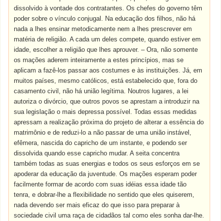
dissolvido à vontade dos contratantes. Os chefes do governo têm
poder sobre o vínculo conjugal. Na educação dos filhos, não há
nada a lhes ensinar metodicamente nem a lhes prescrever em
matéria de religião. A cada um deles compete, quando estiver em
idade, escolher a religião que lhes aprouver. – Ora, não somente
os mações aderem inteiramente a estes princípios, mas se
aplicam a fazê-los passar aos costumes e às instituições. Já, em
muitos países, mesmo católicos, está estabelecido que, fora do
casamento civil, não há união legítima. Noutros lugares, a lei
autoriza o divórcio, que outros povos se aprestam a introduzir na
sua legislação o mais depressa possível. Todas essas medidas
apressam a realização próxima do projeto de alterar a essência do
matrimônio e de reduzi-lo a não passar de uma união instável,
efêmera, nascida do capricho de um instante, e podendo ser
dissolvida quando esse capricho mudar. A seita concentra
também todas as suas energias e todos os seus esforços em se
apoderar da educação da juventude. Os mações esperam poder
facilmente formar de acordo com suas idéias essa idade tão
tenra, e dobrar-lhe a flexibilidade no sentido que eles quiserem,
nada devendo ser mais eficaz do que isso para preparar à
sociedade civil uma raça de cidadãos tal como eles sonha dar-lhe.