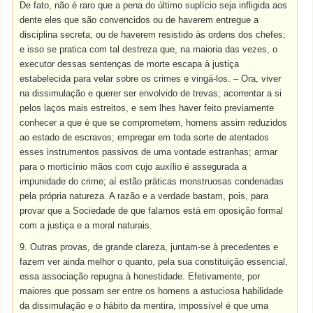
De fato, não é raro que a pena do último suplício seja infligida aos
dente eles que são convencidos ou de haverem entregue a
disciplina secreta, ou de haverem resistido às ordens dos chefes;
e isso se pratica com tal destreza que, na maioria das vezes, o
executor dessas sentenças de morte escapa à justiça
estabelecida para velar sobre os crimes e vingá-los. – Ora, viver
na dissimulação e querer ser envolvido de trevas; acorrentar a si
pelos laços mais estreitos, e sem lhes haver feito previamente
conhecer a que é que se comprometem, homens assim reduzidos
ao estado de escravos; empregar em toda sorte de atentados
esses instrumentos passivos de uma vontade estranhas; armar
para o morticínio mãos com cujo auxílio é assegurada a
impunidade do crime; aí estão práticas monstruosas condenadas
pela própria natureza. A razão e a verdade bastam, pois, para
provar que a Sociedade de que falamos está em oposição formal
com a justiça e a moral naturais.
9. Outras provas, de grande clareza, juntam-se à precedentes e
fazem ver ainda melhor o quanto, pela sua constituição essencial,
essa associação repugna à honestidade. Efetivamente, por
maiores que possam ser entre os homens a astuciosa habilidade
da dissimulação e o hábito da mentira, impossível é que uma