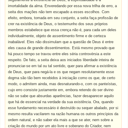
imortalidade da alma. Enveredando por essa nova trilha de erro, a
seita dos mações não tem escapado a esses escolhos. Com
efeito, embora, tomada em seu conjunto, a seita faça profissão de
crer na existência de Deus, o testemunho dos seus próprios
membros estabelece que essa crença não é, para cada um deles
individualmente, objeto de assentimento firme e de certeza
inabalável. Eles não dissimulam que a questão de Deus é entre
eles causa de grande dissentimentos. Está mesmo provado que
há pouco tempo se travou entre eles séria controvérsia a este
respeito. De fato, a seita deixa aos iniciados liberdade inteira de
pronunciar-se em tal ou tal sentido, quer para afirmar a existência
de Deus, quer para negá-la e os que negam resolutamente esse
dogma são tão bem recebidos à iniciação como os que, de certo
modo, o admitem ainda, mas desnaturando-o, com os panteístas,
cujo erro consiste justamente em, embora retendo do ser divino
não se sabe que absurdas aparências, fazer desaparecer aquilo
que há de essencial na verdade da sua existência. Ora, quando
esse fundamento necessário é destruído ou sequer abalado, por si
mesmo resulta vacilarem na razão humana os outros princípios da
ordem natural, e não saber ela mais a que se ater, nem sobre a
criação do mundo por um ato livre e soberano do Criador, nem