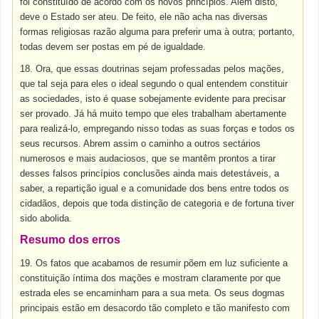
foi constituído de acordo com os novos princípios. Além disto,
deve o Estado ser ateu. De feito, ele não acha nas diversas
formas religiosas razão alguma para preferir uma à outra; portanto,
todas devem ser postas em pé de igualdade.
18. Ora, que essas doutrinas sejam professadas pelos mações,
que tal seja para eles o ideal segundo o qual entendem constituir
as sociedades, isto é quase sobejamente evidente para precisar
ser provado. Já há muito tempo que eles trabalham abertamente
para realizá-lo, empregando nisso todas as suas forças e todos os
seus recursos. Abrem assim o caminho a outros sectários
numerosos e mais audaciosos, que se mantêm prontos a tirar
desses falsos princípios conclusões ainda mais detestáveis, a
saber, a repartição igual e a comunidade dos bens entre todos os
cidadãos, depois que toda distinção de categoria e de fortuna tiver
sido abolida.
Resumo dos erros
19. Os fatos que acabamos de resumir põem em luz suficiente a
constituição íntima dos mações e mostram claramente por que
estrada eles se encaminham para a sua meta. Os seus dogmas
principais estão em desacordo tão completo e tão manifesto com