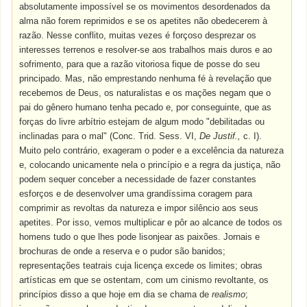
absolutamente impossível se os movimentos desordenados da
alma não forem reprimidos e se os apetites não obedecerem à
razão. Nesse conflito, muitas vezes é forçoso desprezar os
interesses terrenos e resolver-se aos trabalhos mais duros e ao
sofrimento, para que a razão vitoriosa fique de posse do seu
principado. Mas, não emprestando nenhuma fé à revelação que
recebemos de Deus, os naturalistas e os mações negam que o
pai do gênero humano tenha pecado e, por conseguinte, que as
forças do livre arbítrio estejam de algum modo "debilitadas ou
inclinadas para o mal" (Conc. Trid. Sess. VI,
De Justif.,
c. I).
Muito pelo contrário, exageram o poder e a excelência da natureza
e, colocando unicamente nela o princípio e a regra da justiça, não
podem sequer conceber a necessidade de fazer constantes
esforços e de desenvolver uma grandíssima coragem para
comprimir as revoltas da natureza e impor silêncio aos seus
apetites. Por isso, vemos multiplicar e pôr ao alcance de todos os
homens tudo o que lhes pode lisonjear as paixões. Jornais e
brochuras de onde a reserva e o pudor são banidos;
representações teatrais cuja licença excede os limites; obras
artísticas em que se ostentam, com um cinismo revoltante, os
princípios disso a que hoje em dia se chama de
realismo
;