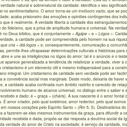
à verdade natural e sobrenatural da caridade: identifica o seu signif
ai no sentimentalismo. O amor torna-se um invólucro vazio, que se pode
dade; acaba prisioneiro das emoções e opiniões contingentes dos ind
 do que é realmente. A verdade liberta a caridade dos estrangulament
, e do fideísmo, que a priva de amplitude humana e universal. Na verd
fé no Deus bíblico, que é conjuntamente «
Agápe
» e «
Lógos
»: Carida
 verdade, a caridade pode ser compreendida pelo homem na sua riqueza
que cria « diá-logos »
e, consequentemente, comunicação e comunhão.
as, permite-lhes ultrapassar determinações culturais e históricas para
 abre e une as inteligências no
lógos
do amor: tal é o anúncio e o test
 que aparece generalizada a tendência de relativizar a verdade, viver 
o cristianismo é um elemento útil e mesmo indispensável para a cons
no integral. Um cristianismo de caridade sem verdade pode ser faci
ra a convivência social mas marginais. Deste modo, deixaria de haver
 a caridade acaba confinada num âmbito restrito e carecido de relaçõ
olvimento humano de alcance universal, no diálogo entre o saber e a 
recebido e dado; é « graça » (
cháris
). A sua nascente é o amor fontal 
. É amor criador, pelo qual existimos; amor redentor, pelo qual somos r
 em nossos corações pelo Espírito Santo » (
Rm
5, 5). Destinatários d
 a fazerem-se eles mesmos instrumentos da graça, para difundir a ca
ridade recebida e dada, propõe-se dar resposta a doutrina social da Ig
da verdade do amor de Cristo na sociedade; é serviço da caridade, ma