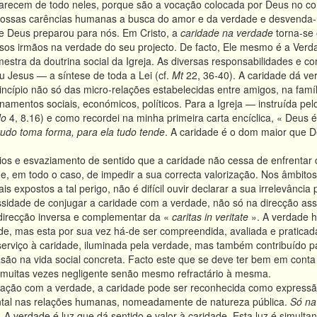
recem de todo neles, porque são a vocação colocada por Deus no co
s nossas carências humanas a busca do amor e da verdade e desvenda-no
e Deus preparou para nós. Em Cristo, a
caridade na verdade
torna-se 
os irmãos na verdade do seu projecto. De facto, Ele mesmo é a Verda
 mestra da doutrina social da Igreja. As diversas responsabilidades e 
 Jesus — a síntese de toda a Lei (cf.
Mt
22, 36-40). A caridade dá ve
incípio não só das micro-relações estabelecidas entre amigos, na fa
namentos sociais, económicos, políticos. Para a Igreja — instruída p
Jo
4, 8.16) e como recordei na minha primeira carta encíclica, « Deus é
tudo toma forma, para ela tudo tende
. A caridade é o dom maior que
ios e esvaziamento de sentido que a caridade não cessa de enfrentar c
a e, em todo o caso, de impedir a sua correcta valorização. Nos âmbitos s
is expostos a tal perigo, não é difícil ouvir declarar a sua irrelevância
sidade de conjugar a caridade com a verdade, não só na direcção ass
irecção inversa e complementar da «
caritas in veritate
». A verdade h
de, mas esta por sua vez há-de ser compreendida, avaliada e pratica
erviço à caridade, iluminada pela verdade, mas também contribuído p
são na vida social concreta. Facto este que se deve ter bem em conta ho
muitas vezes negligente senão mesmo refractário à mesma.
 ligação com a verdade, a caridade pode ser reconhecida como expres
tal nas relações humanas, nomeadamente de natureza pública.
Só na
. A verdade é luz que dá sentido e valor à caridade. Esta luz é simulta