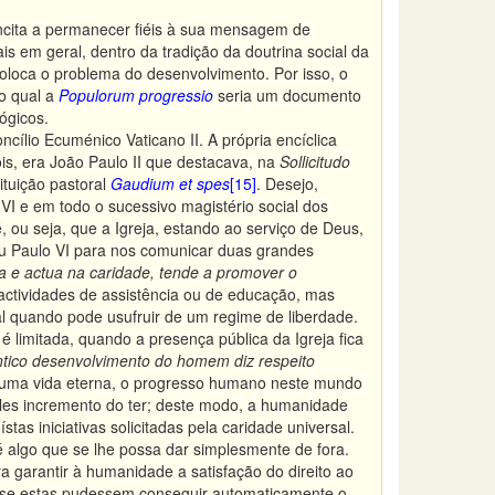
incita a permanecer fiéis à sua mensagem de
s em geral, dentro da tradição da doutrina social da
coloca o problema do desenvolvimento. Por isso, o
o qual a
Populorum progressio
seria um documento
ógicos.
ílio Ecuménico Vaticano II. A própria encíclica
is, era João Paulo II que destacava, na
Sollicitudo
ituição pastoral
Gaudium et spes
[15]
. Desejo,
 VI e em todo o sucessivo magistério social dos
 ou seja, que a Igreja, estando ao serviço de Deus,
iu Paulo VI para nos comunicar duas grandes
bra e actua na caridade, tende a promover o
actividades de assistência ou de educação, mas
l quando pode usufruir de um regime de liberdade.
 limitada, quando a presença pública da Igreja fica
tico desenvolvimento do homem diz respeito
duma vida eterna, o progresso humano neste mundo
imples incremento do ter; deste modo, a humanidade
as iniciativas solicitadas pela caridade universal.
algo que se lhe possa dar simplesmente de fora.
ra garantir à humanidade a satisfação do direito ao
mo se estas pudessem conseguir automaticamente o