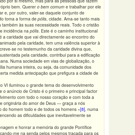
ado por si mesmo, mas para as pessoas que fazem
próprio bem. Querer
o bem comum
e trabalhar por ele
 e, por outro, valer-se daquele conjunto de
modo toma a forma de
pólis
, cidade. Ama-se tanto mais
 também às suas necessidade reais. Todo o cristão
e incidência na
pólis
. Este é o caminho institucional
é a caridade que vai directamente ao encontro do
imado pela caridade, tem uma valência superior à
screve-se no testemunho da caridade divina que,
stentada pela caridade, contribui para a edificação
mana. Numa sociedade em vias de globalização, o
a humana inteira, ou seja, da comunidade dos
certa medida antecipação que prefigura a cidade de
 VI iluminou o grande tema do desenvolvimento
 anúncio de Cristo é o primeiro e principal factor
lvimento com todo o nosso coração e com toda a
ade originária do amor de Deus — graça a nós
to do homem todo e de todos os homens »
[8]
, numa
encendo as dificuldades que inevitavelmente se
menagem e honrar a memória do grande Pontífice
ocando-me na senda pelos mesmos traçada para os