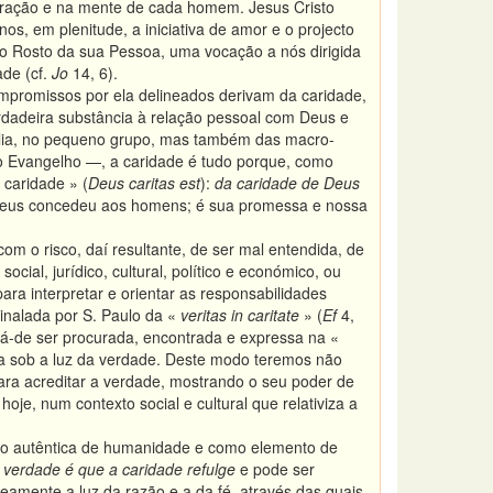
ração e na mente de cada homem. Jesus Cristo
s, em plenitude, a iniciativa de amor e o projecto
o Rosto da sua Pessoa, uma vocação a nós dirigida
de (cf.
Jo
14, 6).
compromissos por ela delineados derivam da caridade,
rdadeira substância à relação pessoal com Deus e
mília, no pequeno grupo, mas também das macro-
elo Evangelho —, a caridade é tudo porque, como
 caridade » (
Deus caritas est
):
da caridade de Deus
 Deus concedeu aos homens; é sua promessa e nossa
om o risco, daí resultante, de ser mal entendida, de
ocial, jurídico, cultural, político e económico, ou
 para interpretar e orientar as responsabilidades
inalada por S. Paulo da «
veritas in caritate
» (
Ef
4,
á-de ser procurada, encontrada e expressa na «
da sob a luz da verdade. Deste modo teremos não
ara acreditar a verdade, mostrando o seu poder de
je, num contexto social e cultural que relativiza a
são autêntica de humanidade e como elemento de
 verdade é que a caridade refulge
e pode ser
neamente a luz da razão e a da fé, através das quais