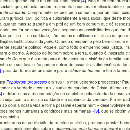
termédios que se unem em comunidade social
[4]
. Não é um bem procur
ocial e que, só nela, podem realmente e com maior eficácia obter o 
 e de caridade
. Comprometer-se pelo bem comum é, por um lado, cuidar
turam jurídica, civil, política e culturalmente a vida social, que deste 
o, quanto mais se trabalha em prol de um bem comum que dê resposta
idade, conforme a sua vocação e segundo as possibilidades que tem d
 político — da caridade, não menos qualificado e incisivo do que o 
iações institucionais da
pólis
. Quando o empenho pelo bem comum é an
te secular e político. Aquele, como todo o empenho pela justiça, in
ara o eterno. A acção do homem sobre a terra, quando é inspirada e su
sal
de Deus
que é a meta para onde caminha a história da família hu
o em seu favor não podem deixar de assumir as dimensões da famíli
]
, para dar forma de unidade e paz à
cidade do homem
e torná-la em 
lica
Populorum progressio
em 1967, o meu venerado predecessor Paulo
ndor da verdade e com a luz suave da caridade de Cristo. Afirmou que o
6]
e deixou-nos a recomendação de caminhar pela estrada do desenvo
 ou seja, com o ardor da caridade e a sapiência da verdade. É a verd
 ao dom a nossa vida e torna possível esperar num « desenvolvimen
ções menos humanas a condições mais humanas »
[9]
, que se obtém v
o caminho.
renta anos da publicação da referida encíclica, pretendo prestar ho
os seus ensinamentos sobre o
desenvolvimento humano integral
e col