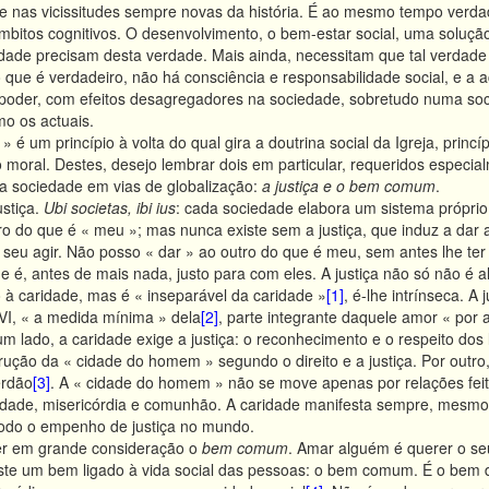
de nas vicissitudes sempre novas da história. É ao mesmo tempo verdad
 âmbitos cognitivos. O desenvolvimento, o bem-estar social, uma solu
dade precisam desta verdade. Mais ainda, necessitam que tal verda
 que é verdadeiro, não há consciência e responsabilidade social, e a a
e poder, com efeitos desagregadores na sociedade, sobretudo numa so
o os actuais.
» é um princípio à volta do qual gira a doutrina social da Igreja, princ
 moral. Destes, desejo lembrar dois em particular, requeridos especi
 sociedade em vias de globalização:
a justiça e o bem comum
.
ustiça.
Ubi societas, ibi ius
: cada sociedade elabora um sistema próprio 
tro do que é « meu »; mas nunca existe sem a justiça, que induz a dar 
 seu agir. Não posso « dar » ao outro do que é meu, sem antes lhe te
e é, antes de mais nada, justo para com eles. A justiça não só não é 
o à caridade, mas é « inseparável da caridade »
[1]
, é-lhe intrínseca. A
VI, « a medida mínima » dela
[2]
, parte integrante daquele amor « por
m lado, a caridade exige a justiça: o reconhecimento e o respeito dos 
ção da « cidade do homem » segundo o direito e a justiça. Por outro,
erdão
[3]
. A « cidade do homem » não se move apenas por relações feit
uidade, misericórdia e comunhão. A caridade manifesta sempre, mesmo
a todo o empenho de justiça no mundo.
ter em grande consideração o
bem comum
. Amar alguém é querer o se
iste um bem ligado à vida social das pessoas: o bem comum. É o bem d