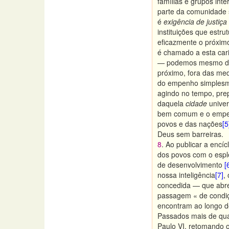
famílias e grupos in
parte da comunidade s
é
exigência de justiça
instituições que estru
eficazmente o próxim
é chamado a esta car
— podemos mesmo dizer
próximo, fora das med
do empenho simplesmen
agindo no tempo, prep
daquela
cidade
univer
bem comum e o empenh
povos e das nações
[5
Deus sem barreiras.
8
. Ao publicar a encíc
dos povos com o esple
de desenvolvimento
[
nossa inteligência
[7]
,
concedida — que abre
passagem « de condi
encontram ao longo d
Passados mais de qua
Paulo VI, retomando 