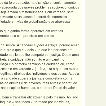
e da fé e da razão, na distinção e, conjuntamente,
ção adequada dos graves problemas sócio-económicos
de seja amada e testemunhada. Sem verdade, sem
ctividade social acaba à mercê de interesses
ciedade em vias de globalização que atravessa
ípio que ganha forma operativa em critérios
almente pelo compromisso em prol do
de justiça.
A caridade supera a justiça
, porque amar
ao outro o que é « dele », o que lhe pertence em
r dado aquilo que lhe compete por justiça. Quem ama
alheia à caridade, não só não é um caminho
 justiça é o primeiro caminho da caridade ou, como
 acções e em verdade » (
1 Jo
3, 18) a que nos exorta
legítimos direitos dos indivíduos e dos povos. Aquela
 a caridade supera a justiça e completa-a com a
as de direitos e de deveres, mas antes e sobretudo
 nas relações humanas, o amor de Deus; dá valor
u bem e trabalhar eficazmente pelo mesmo. Ao lado
aquele « nós-todos », formado por indivíduos,