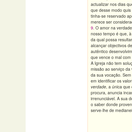
actualizar nos dias qu
que desse modo qui
tinha-se reservado a
merece ser consider
9
. O amor na verdad
nosso tempo é que, à 
da qual possa result
alcançar objectivos d
autêntico desenvolvim
que vence o mal com 
A Igreja não tem solu
missão ao serviço da
da sua vocação. Sem v
em identificar os val
verdade
, a única que 
procura, anuncia inc
irrenunciável. A sua 
o saber donde proven
serve-lhe de mediane