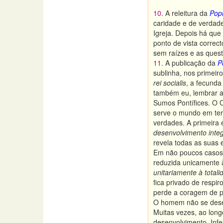
10
. A releitura da
Pop
caridade e de verdade
Igreja. Depois há que
ponto de vista correct
sem raízes e as quest
11
. A publicação da
P
sublinha, nos primeir
rei socialis
, a fecunda
também eu, lembrar aq
Sumos Pontífices. O C
serve o mundo em ter
verdades. A primeira 
desenvolvimento inte
revela todas as suas 
Em não poucos casos, 
reduzida unicamente à
unitariamente à tota
fica privado de respir
perde a coragem de per
O homem não se desen
Muitas vezes, ao longo
desenvolvimento. Infe