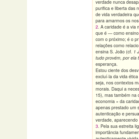
verdade nunca desapa
purifica e liberta da
de vida verdadeira qu
para amarmos os noss
2
. A caridade é a via
que é — como ensinou
com o próximo; é o pr
relações como relacio
ensina S. João (cf.
1 
tudo provém, por ela 
esperança.
Estou ciente dos desv
excluí-la da vida étic
seja, nos contextos ma
morais. Daqui a neces
15), mas também na d
economia » da carida
apenas prestado um s
autenticação e persua
verdade, aparecendo 
3
. Pela sua estreita
importância fundamen
autenticamente vivida