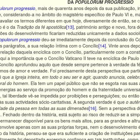
DA
POPULORUM PROGRESSIO
ulorum progressio
, mais de quarenta anos depois da sua publicação, 
, considerando-a no âmbito do magistério específico de Paulo VI e, mai
 avaliar os termos diferentes em que hoje, diversamente de então, se 
o é o da
Tradição da fé apostólica
[13]
, património antigo e novo, fora d
ões do desenvolvimento ficariam reduzidas unicamente a dados sociol
opulorum progressio
deu-se imediatamente depois da conclusão do Conc
os parágrafos, a sua relação íntima com o Concílio
[14]
. Vinte anos depo
 relação daquela encíclica com o Concílio, particularmente com a const
ui a importância que o Concílio Vaticano II teve na encíclica de Paulo
oncílio aprofundou aquilo que desde sempre pertence à verdade da fé,
mos de amor e verdade. Foi precisamente desta perspectiva que part
é que
a Igreja inteira, em todo o seu ser e agir, quando anuncia, cele
gral do homem
. Ela tem um papel público que não se esgota nas suas 
energias ao serviço da promoção do homem e da fraternidade universa
tal liberdade vê-se impedida por proibições e perseguições; ou então é
s suas actividades sócio-caritativas. A segunda verdade é que
o autên
lidade da pessoa em todas as suas dimensões
[16]
. Sem a perspectiva 
o. Fechado dentro da história, está sujeito ao risco de reduzir-se a s
manecer disponível para os bens mais altos, para as grandes e altruíst
volve apenas com as suas próprias forças, nem o desenvolvimento é 
 da história, pensou-se que era suficiente a criação de instituições pa
lizmente foi depositada excessiva confiança em tais instituições, co