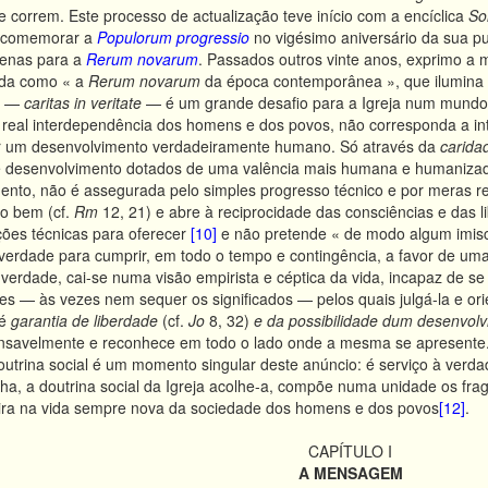
e correm. Este processo de actualização teve início com a encíclica
Sol
s comemorar a
Populorum progressio
no vigésimo aniversário da sua p
penas para a
Rerum novarum
. Passados outros vinte anos, exprimo a 
ada como « a
Rerum novarum
da época contemporânea », que ilumina 
e —
caritas in veritate
— é um grande desafio para a Igreja num mundo e
real interdependência dos homens e dos povos, não corresponda a inte
ar um desenvolvimento verdadeiramente humano. Só através da
caridad
e desenvolvimento dotados de uma valência mais humana e humanizador
ento, não é assegurada pelo simples progresso técnico e por meras r
o bem (cf.
Rm
12, 21) e abre à reciprocidade das consciências e das l
ções técnicas para oferecer
[10]
e não pretende « de modo algum imiscu
 verdade para cumprir, em todo o tempo e contingência, a favor de u
erdade, cai-se numa visão empirista e céptica da vida, incapaz de se
ores — às vezes nem sequer os significados — pelos quais julgá-la e or
é
garantia de liberdade
(cf.
Jo
8, 32)
e da possibilidade dum desenvolv
ansavelmente e reconhece em todo o lado onde a mesma se apresente. 
doutrina social é um momento singular deste anúncio: é serviço à verda
ha, a doutrina social da Igreja acolhe-a, compõe numa unidade os fr
ira na vida sempre nova da sociedade dos homens e dos povos
[12]
.
CAPÍTULO I
A MENSAGEM