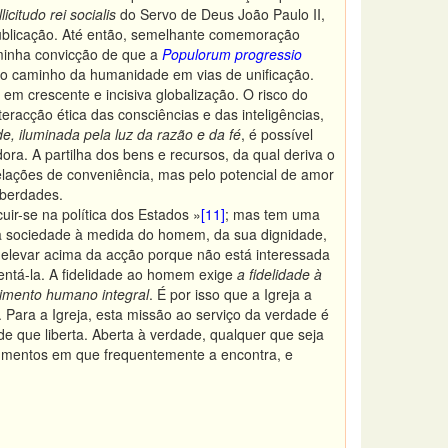
licitudo rei socialis
do Servo de Deus João Paulo II,
ublicação. Até então, semelhante comemoração
minha convicção de que a
Populorum progressio
o caminho da humanidade em vias de unificação.
m crescente e incisiva globalização. O risco do
racção ética das consciências e das inteligências,
e, iluminada pela luz da razão e da fé
, é possível
a. A partilha dos bens e recursos, da qual deriva o
elações de conveniência, mas pelo potencial de amor
iberdades.
ir-se na política dos Estados »
[11]
; mas tem uma
ma sociedade à medida do homem, da sua dignidade,
 elevar acima da acção porque não está interessada
ientá-la. A fidelidade ao homem exige
a fidelidade à
imento humano integral
. É por isso que a Igreja a
Para a Igreja, esta missão ao serviço da verdade é
de que liberta. Aberta à verdade, qualquer que seja
agmentos em que frequentemente a encontra, e