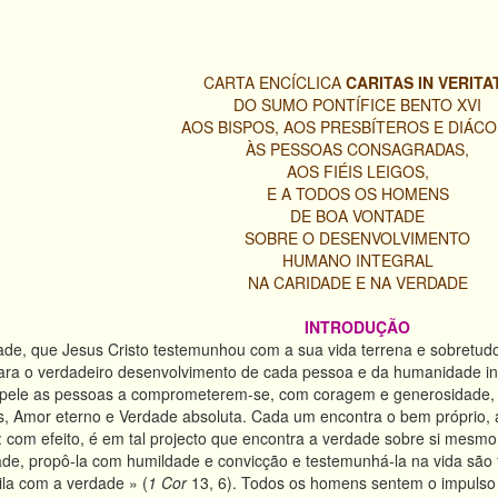
CARTA ENCÍCLICA
CARITAS IN VERITA
DO SUMO PONTÍFICE BENTO XVI
AOS BISPOS, AOS PRESBÍTEROS E DIÁCO
ÀS PESSOAS CONSAGRADAS,
AOS FIÉIS LEIGOS,
E A TODOS OS HOMENS
DE BOA VONTADE
SOBRE O DESENVOLVIMENTO
HUMANO INTEGRAL
NA CARIDADE E NA VERDADE
INTRODUÇÃO
ade, que Jesus Cristo testemunhou com a sua vida terrena e sobretudo
 para o verdadeiro desenvolvimento de cada pessoa e da humanidade i
impele as pessoas a comprometerem-se, com coragem e generosidade, 
, Amor eterno e Verdade absoluta. Cada um encontra o bem próprio, a
 com efeito, é em tal projecto que encontra a verdade sobre si mesmo e,
ade, propô-la com humildade e convicção e testemunhá-la na vida são 
bila com a verdade » (
1 Cor
13, 6). Todos os homens sentem o impulso 