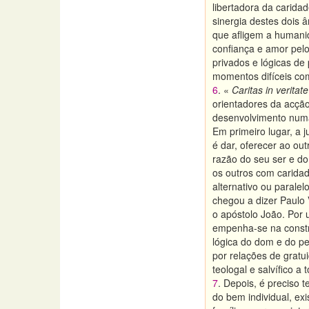
libertadora da carida
sinergia destes dois
que afligem a humani
confiança e amor pelo
privados e lógicas d
momentos difíceis com
6
. «
Caritas in veritate
orientadores da acção
desenvolvimento numa
Em primeiro lugar, a j
é dar, oferecer ao ou
razão do seu ser e do
os outros com caridad
alternativo ou paralel
chegou a dizer Paulo 
o apóstolo João. Por u
empenha-se na constru
lógica do dom e do p
por relações de grat
teologal e salvífico 
7
. Depois, é preciso 
do bem individual, ex