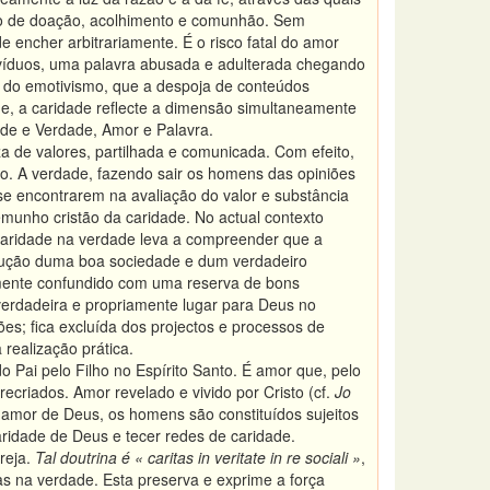
icado de doação, acolhimento e comunhão. Sem
 encher arbitrariamente. É o risco fatal do amor
ivíduos, uma palavra abusada e adulterada chegando
os do emotivismo, que a despoja de conteúdos
ade, a caridade reflecte a dimensão simultaneamente
de e Verdade, Amor e Palavra.
 de valores, partilhada e comunicada. Com efeito,
 A verdade, fazendo sair os homens das opiniões
 se encontrarem na avaliação do valor e substância
emunho cristão da caridade. No actual contexto
a caridade na verdade leva a compreender que a
trução duma boa sociedade e dum verdadeiro
lmente confundido com uma reserva de bons
 verdadeira e propriamente lugar para Deus no
es; fica excluída dos projectos e processos de
realização prática.
do Pai pelo Filho no Espírito Santo. É amor que, pelo
ecriados. Amor revelado e vivido por Cristo (cf.
Jo
o amor de Deus, os homens são constituídos sujeitos
ridade de Deus e tecer redes de caridade.
reja.
Tal doutrina é « caritas in veritate in re sociali »
,
s na verdade. Esta preserva e exprime a força