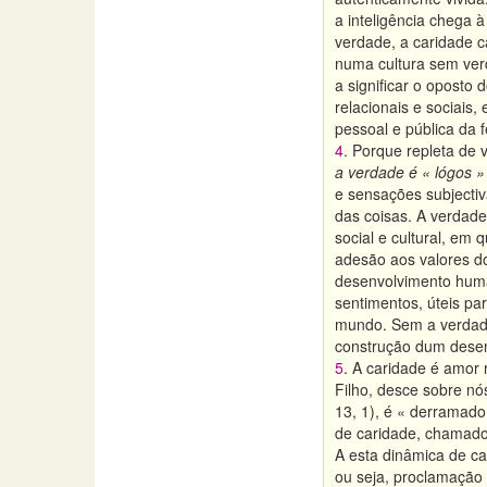
a inteligência chega 
verdade, a caridade c
numa cultura sem ver
a significar o oposto
relacionais e sociais
pessoal e pública da 
4
. Porque repleta de
a verdade é « lógos » 
e sensações subjectiv
das coisas. A verdade
social e cultural, em
adesão aos valores d
desenvolvimento huma
sentimentos, úteis pa
mundo. Sem a verdade,
construção dum desenv
5
. A caridade é amor 
Filho, desce sobre nós
13, 1), é « derramado
de caridade, chamados
A esta dinâmica de ca
ou seja, proclamação 