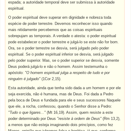
espada; a autoridade temporal deve ser submissa à autoridade
espiritual.
O poder espiritual deve superar em dignidade e nobreza toda
espécie de poder terrestre. Devemos reconhecer isso quando
mais nitidamente percebemos que as coisas espirituais
sobrepujam as temporais. A verdade o atesta: o poder espiritual
pode estabelecer o poder terrestre e julgá-lo se este não for bom.
Ora, se o poder terrestre se desvia, será julgado pelo poder
espiritual. Se o poder espiritual inferior se desvia, será julgado
pelo poder superior. Mas, se o poder superior se desvia, somente
Deus poderá julgá-lo e não o homem. Assim testemunha o
apóstolo:
"O homem espiritual julga a respeito de tudo e por
ninguém é julgado"
(1Cor 2,15).
Esta autoridade, ainda que tenha sido dada a um homem e por ele
seja exercida, não é humana, mas de Deus. Foi dada a Pedro
pela boca de Deus e fundada para ele e seus sucessores Naquele
que ele, a rocha, confessou, quando o Senhor disse a Pedro:
"Tudo o que ligares..."
(Mt 16,19). Assim, quem resiste a este
poder determinado por Deus
"resiste à ordem de Deus"
(Rm 13,2),
a menos que não esteja imaginando dois princípios, como fez
Manes, opinião que julgamos falsa e herética, já que, conforme