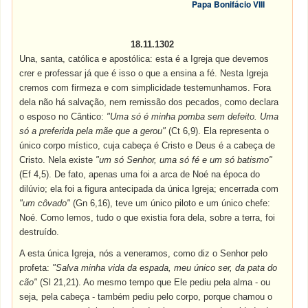
Papa Bonifácio VIII
18.11.1302
Una, santa, católica e apostólica: esta é a Igreja que devemos
crer e professar já que é isso o que a ensina a fé. Nesta Igreja
cremos com firmeza e com simplicidade testemunhamos. Fora
dela não há salvação, nem remissão dos pecados, como declara
o esposo no Cântico:
"Uma só é minha pomba sem defeito. Uma
só a preferida pela mãe que a gerou"
(Ct 6,9). Ela representa o
único corpo místico, cuja cabeça é Cristo e Deus é a cabeça de
Cristo. Nela existe
"um só Senhor, uma só fé e um só batismo"
(Ef 4,5). De fato, apenas uma foi a arca de Noé na época do
dilúvio; ela foi a figura antecipada da única Igreja; encerrada com
"um côvado"
(Gn 6,16), teve um único piloto e um único chefe:
Noé. Como lemos, tudo o que existia fora dela, sobre a terra, foi
destruído.
A esta única Igreja, nós a veneramos, como diz o Senhor pelo
profeta:
"Salva minha vida da espada, meu único ser, da pata do
cão"
(Sl 21,21). Ao mesmo tempo que Ele pediu pela alma - ou
seja, pela cabeça - também pediu pelo corpo, porque chamou o