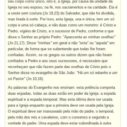
seu corpo como único, isto é, a Igreja, por causa da unidade da
Igreja no seu esposo, na fé, nos sacramentos e na caridade. Ela é
a veste sem costura (Jo 19,23) do Salvador, que não foi dividida,
mas tirada à sorte. Por isso, esta Igreja, una e única, tem um só
corpo e uma só cabeça, e não duas como um monstro: é Cristo e
Pedro, vigário de Cristo, e o sucessor de Pedro, conforme o que
disse o Senhor ao próprio Pedro:
"Apascenta as minhas ovelhas"
(Jo 21,17). Disse
"minhas"
em geral e não
"esta"
ou
"aquela"
em
particular, de forma que se subentende que
todas
lhe foram
confiadas. Assim, se os gregos ou outros dizem que não foram
confiados a Pedro e aos seus sucessores, é necessário que
reconheçam que não fazem parte das ovelhas de Cristo pois o
Senhor disse no evangelho de São João:
"Há um só rebanho e um
só Pastor"
(Jo 10,16).
As palavras do Evangenho nos ensinam: esta potência comporta
duas espadas, todas as duas estão em poder da Igreja: a espada
espiritual e a espada temporal. Mas esta última deve ser usada
para a Igreja enquanto que a primeira deve ser usada pela Igreja.
O espiritual deve ser manuseado pela mão do padre; o temporal,
pela mão dos reis e cavaleiros, com o consenso e segundo a
vontade do padre. Uma espada deve estar subordinada à outra