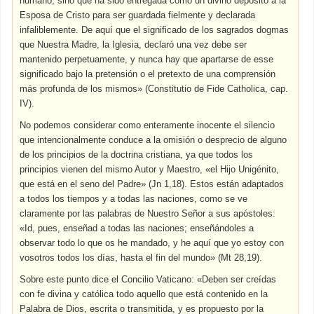
humano, sino que ha sido entregada como un divino depósito a la
Esposa de Cristo para ser guardada fielmente y declarada
infaliblemente. De aquí que el significado de los sagrados dogmas
que Nuestra Madre, la Iglesia, declaró una vez debe ser
mantenido perpetuamente, y nunca hay que apartarse de esse
significado bajo la pretensión o el pretexto de una comprensión
más profunda de los mismos» (Constitutio de Fide Catholica, cap.
IV).
No podemos considerar como enteramente inocente el silencio
que intencionalmente conduce a la omisión o desprecio de alguno
de los principios de la doctrina cristiana, ya que todos los
principios vienen del mismo Autor y Maestro, «el Hijo Unigénito,
que está en el seno del Padre» (Jn 1,18). Estos están adaptados
a todos los tiempos y a todas las naciones, como se ve
claramente por las palabras de Nuestro Señor a sus apóstoles:
«Id, pues, enseñad a todas las naciones; enseñándoles a
observar todo lo que os he mandado, y he aquí que yo estoy con
vosotros todos los días, hasta el fin del mundo» (Mt 28,19).
Sobre este punto dice el Concilio Vaticano: «Deben ser creídas
con fe divina y católica todo aquello que está contenido en la
Palabra de Dios, escrita o transmitida, y es propuesto por la