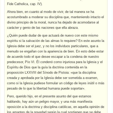
Fide Catholica, cap. IV).
Ahora bien, en cuanto al modo de vivir, de tal manera se ha
acostumbrado a moderar su disciplina que, manteniendo intacto el
divino principio de la moral, nunca ha dejado de acomodarse al
carácter y genio de las naciones que ella abraza.
¿Quién puede dudar de que actuará de nuevo con este mismo
espíritu si la salvación de las almas lo requiere? En este asunto la
Iglesia debe ser el juez, y no los individuos particulares, que a
menudo se engañan con la apariencia de bien. En esto debe estar
de acuerdo todo el que desee escapar a la condena de nuestro
predecesor, Pío VI. Él condenó como injuriosa para la Iglesia y el
Espíritu de Dios que la guía la doctrina contenida en la
proposición LXXVIII del Sínodo de Pistoia: «que la disciplina
creada y aprobada por la Iglesia debe ser sometida a examen,
como si la Iglesia pudiese formular un código de leyes inútil o más
pesado de lo que la libertad humana puede soportar».
Pero, querido hijo, en el presente asunto del que estamos
hablando, hay aún un peligro mayor, y una más manifiesta
oposición a la doctrina y disciplina católicas, en aquella opinión de
los amantes de la novedad según la cual sostienen que se debe