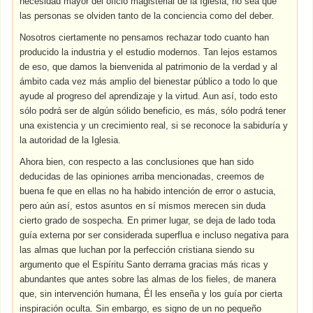
necesidad mayor del oficio magisterial de la Iglesia, no sea que
las personas se olviden tanto de la conciencia como del deber.
Nosotros ciertamente no pensamos rechazar todo cuanto han
producido la industria y el estudio modernos. Tan lejos estamos
de eso, que damos la bienvenida al patrimonio de la verdad y al
ámbito cada vez más amplio del bienestar público a todo lo que
ayude al progreso del aprendizaje y la virtud. Aun así, todo esto
sólo podrá ser de algún sólido beneficio, es más, sólo podrá tener
una existencia y un crecimiento real, si se reconoce la sabiduría y
la autoridad de la Iglesia.
Ahora bien, con respecto a las conclusiones que han sido
deducidas de las opiniones arriba mencionadas, creemos de
buena fe que en ellas no ha habido intención de error o astucia,
pero aún así, estos asuntos en sí mismos merecen sin duda
cierto grado de sospecha. En primer lugar, se deja de lado toda
guía externa por ser considerada superflua e incluso negativa para
las almas que luchan por la perfección cristiana siendo su
argumento que el Espíritu Santo derrama gracias más ricas y
abundantes que antes sobre las almas de los fieles, de manera
que, sin intervención humana, Él les enseña y los guía por cierta
inspiración oculta. Sin embargo, es signo de un no pequeño