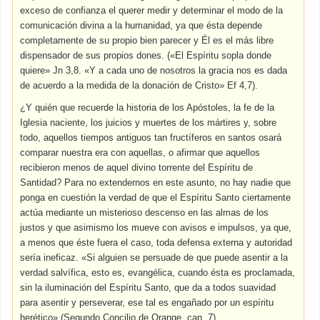
exceso de confianza el querer medir y determinar el modo de la
comunicación divina a la humanidad, ya que ésta depende
completamente de su propio bien parecer y Él es el más libre
dispensador de sus propios dones. («El Espíritu sopla donde
quiere» Jn 3,8. «Y a cada uno de nosotros la gracia nos es dada
de acuerdo a la medida de la donación de Cristo» Ef 4,7).
¿Y quién que recuerde la historia de los Apóstoles, la fe de la
Iglesia naciente, los juicios y muertes de los mártires y, sobre
todo, aquellos tiempos antiguos tan fructíferos en santos osará
comparar nuestra era con aquellas, o afirmar que aquellos
recibieron menos de aquel divino torrente del Espíritu de
Santidad? Para no extendernos en este asunto, no hay nadie que
ponga en cuestión la verdad de que el Espíritu Santo ciertamente
actúa mediante un misterioso descenso en las almas de los
justos y que asimismo los mueve con avisos e impulsos, ya que,
a menos que éste fuera el caso, toda defensa externa y autoridad
sería ineficaz. «Si alguien se persuade de que puede asentir a la
verdad salvífica, esto es, evangélica, cuando ésta es proclamada,
sin la iluminación del Espíritu Santo, que da a todos suavidad
para asentir y perseverar, ese tal es engañado por un espíritu
herético» (Segundo Concilio de Orange, can. 7).