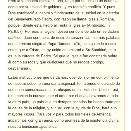
Pero la verdadera Iglesia es una, tanto por su unidad de doctrina
como por su unidad de gobierno, y es también católica. Y pues
Dios estableció el centro y fundamento de la unidad en la cátedra
del Bienaventurado Pedro, con razón se llama Iglesia Romana,
porque «donde está Pedro allí está la Iglesia» (Ambrosio, In
Ps.9,57). Por eso, si alguien desea ser considerado un verdadero
católico, debe ser capaz de decir de corazón las mismas palabras
que Jerónimo dirigió al Papa Dámaso: «Yo, no siguiendo a nadie
antes que a Cristo, estoy unido en amistad a Su Santidad; esto
es, a la cátedra de Pedro. Sé que la Iglesia fue construida sobre
él como su roca y que cualquiera que no recoge contigo,
desparrama».
Estas instrucciones que os damos, querido hijo, en cumplimiento
de nuestro deber, en una carta especial, tomaremos el cuidado de
que sean comunicadas a los obispos de los Estados Unidos; así,
testimoniando nuevamente el amor por el cual abrazamos a todo
vuestro país, un país que en tiempos pasados ha hecho tanto por
la causa de la religión, y el cual, con la ayuda de Dios, hará aún
mayores cosas. Para vos y para todos los fieles de América
impartimos con gran amor, como promesa de la asistencia divina,
nuestra bendición apostólica.