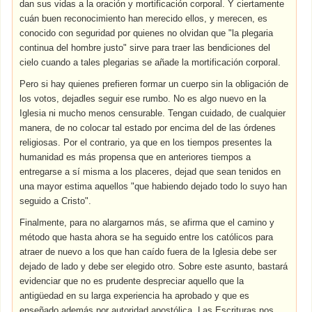
dan sus vidas a la oración y mortificación corporal. Y ciertamente
cuán buen reconocimiento han merecido ellos, y merecen, es
conocido con seguridad por quienes no olvidan que "la plegaria
continua del hombre justo" sirve para traer las bendiciones del
cielo cuando a tales plegarias se añade la mortificación corporal.
Pero si hay quienes prefieren formar un cuerpo sin la obligación de
los votos, dejadles seguir ese rumbo. No es algo nuevo en la
Iglesia ni mucho menos censurable. Tengan cuidado, de cualquier
manera, de no colocar tal estado por encima del de las órdenes
religiosas. Por el contrario, ya que en los tiempos presentes la
humanidad es más propensa que en anteriores tiempos a
entregarse a sí misma a los placeres, dejad que sean tenidos en
una mayor estima aquellos "que habiendo dejado todo lo suyo han
seguido a Cristo".
Finalmente, para no alargarnos más, se afirma que el camino y
método que hasta ahora se ha seguido entre los católicos para
atraer de nuevo a los que han caído fuera de la Iglesia debe ser
dejado de lado y debe ser elegido otro. Sobre este asunto, bastará
evidenciar que no es prudente despreciar aquello que la
antigüedad en su larga experiencia ha aprobado y que es
enseñado además por autoridad apostólica. Las Escrituras nos