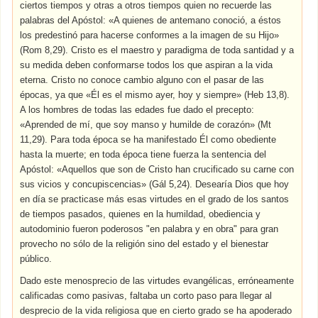
ciertos tiempos y otras a otros tiempos quien no recuerde las
palabras del Apóstol: «A quienes de antemano conoció, a éstos
los predestinó para hacerse conformes a la imagen de su Hijo»
(Rom 8,29). Cristo es el maestro y paradigma de toda santidad y a
su medida deben conformarse todos los que aspiran a la vida
eterna. Cristo no conoce cambio alguno con el pasar de las
épocas, ya que «Él es el mismo ayer, hoy y siempre» (Heb 13,8).
A los hombres de todas las edades fue dado el precepto:
«Aprended de mí, que soy manso y humilde de corazón» (Mt
11,29). Para toda época se ha manifestado Él como obediente
hasta la muerte; en toda época tiene fuerza la sentencia del
Apóstol: «Aquellos que son de Cristo han crucificado su carne con
sus vicios y concupiscencias» (Gál 5,24). Desearía Dios que hoy
en día se practicase más esas virtudes en el grado de los santos
de tiempos pasados, quienes en la humildad, obediencia y
autodominio fueron poderosos "en palabra y en obra" para gran
provecho no sólo de la religión sino del estado y el bienestar
público.
Dado este menosprecio de las virtudes evangélicas, erróneamente
calificadas como pasivas, faltaba un corto paso para llegar al
desprecio de la vida religiosa que en cierto grado se ha apoderado