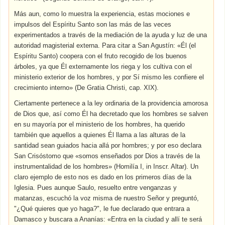
Más aun, como lo muestra la experiencia, estas mociones e
impulsos del Espíritu Santo son las más de las veces
experimentados a través de la mediación de la ayuda y luz de una
autoridad magisterial externa. Para citar a San Agustín: «Él (el
Espíritu Santo) coopera con el fruto recogido de los buenos
árboles, ya que Él externamente los riega y los cultiva con el
ministerio exterior de los hombres, y por Sí mismo les confiere el
crecimiento interno» (De Gratia Christi, cap. XIX).
Ciertamente pertenece a la ley ordinaria de la providencia amorosa
de Dios que, así como Él ha decretado que los hombres se salven
en su mayoría por el ministerio de los hombres, ha querido
también que aquellos a quienes Él llama a las alturas de la
santidad sean guiados hacia allá por hombres; y por eso declara
San Crisóstomo que «somos enseñados por Dios a través de la
instrumentalidad de los hombres» (Homilía I, in Inscr. Altar). Un
claro ejemplo de esto nos es dado en los primeros días de la
Iglesia. Pues aunque Saulo, resuelto entre venganzas y
matanzas, escuchó la voz misma de nuestro Señor y preguntó,
"¿Qué quieres que yo haga?", le fue declarado que entrara a
Damasco y buscara a Ananías: «Entra en la ciudad y allí te será