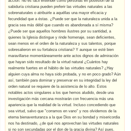
acción. No es fácil entender cómo personas en posesión de la
sabiduría cristiana pueden preferir las virtudes naturales a las
sobrenaturales o atribuirle a aquéllas una mayor eficacia y
fecundidad que a éstas. ¿Puede ser que la naturaleza unida a la
gracia sea más débil que cuando es abandonada a sí misma?
¿Puede ser que aquellos hombres ilustres por su santidad, a
quienes la Iglesia distingue y rinde homenaje, sean deficientes,
sean menos en el orden de la naturaleza y sus talentos, porque
sobresalieron en su fortaleza cristiana? Y aunque se esté bien
maravillarse momentáneamente ante actos dignos de admiración
que hayan sido resultado de la virtud natural ¿Cuántos hay
realmente fuertes en el hábito de las virtudes naturales? ¿Hay
alguien cuya alma no haya sido probada, y no en poco grado? Aún
así, también para dominar y preservar en su integridad la ley del
orden natural se requiere de la asistencia de lo alto. Estos
notables actos singulares a los que hemos aludido, desde una
investigación más cercana mostrarán con frecuencia más una
apariencia que la realidad de la virtud. Incluso concediendo que
sea virtud, salvo que "corramos en vano" y nos olvidemos de la
eterna bienaventuranza a la que Dios en su bondad y misericordia
nos ha destinado, ¿de qué nos aprovechan las virtudes naturales
si no son secundadas por el don de la gracia divina? Así pues,