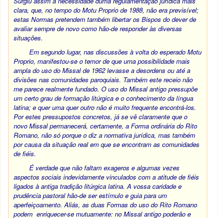
Surgiu assim a necessidade duma regulamentação jurídica mais
clara, que, no tempo do Motu Proprio de 1988, não era previsível;
estas Normas pretendem também libertar os Bispos do dever de
avaliar sempre de novo como hão-de responder às diversas
situações.
Em segundo lugar, nas discussões à volta do esperado Motu
Proprio, manifestou-se o temor de que uma possibilidade mais
ampla do uso do Missal de 1962 levasse a desordens ou até a
divisões nas comunidades paroquiais. Também este receio não
me parece realmente fundado. O uso do Missal antigo pressupõe
um certo grau de formação litúrgica e o conhecimento da língua
latina; e quer uma quer outro não é muito frequente encontrá-los.
Por estes pressupostos concretos, já se vê claramente que o
novo Missal permanecerá, certamente, a Forma ordinária do Rito
Romano, não só porque o diz a normativa jurídica, mas também
por causa da situação real em que se encontram as comunidades
de fiéis.
É verdade que não faltam exageros e algumas vezes
aspectos sociais indevidamente vinculados com a atitude de fiéis
ligados à antiga tradição litúrgica latina. A vossa caridade e
prudência pastoral hão-de ser estímulo e guia para um
aperfeiçoamento. Aliás, as duas Formas do uso do Rito Romano
podem enriquecer-se mutuamente: no Missal antigo poderão e