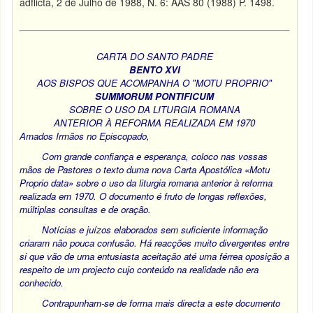
adflicta, 2 de Julho de 1988, N. 6: AAS 80 (1988) P. 1498.
CARTA DO SANTO PADRE
BENTO XVI
AOS BISPOS QUE ACOMPANHA O "MOTU PROPRIO"
SUMMORUM PONTIFICUM
SOBRE O USO DA LITURGIA ROMANA
ANTERIOR À REFORMA REALIZADA EM 1970
Amados Irmãos no Episcopado
,
Com grande confiança e esperança, coloco nas vossas
mãos de Pastores o texto duma nova Carta Apostólica «Motu
Proprio data» sobre o uso da liturgia romana anterior à reforma
realizada em 1970. O documento é fruto de longas reflexões,
múltiplas consultas e de oração.
Notícias e juízos elaborados sem suficiente informação
criaram não pouca confusão. Há reacções muito divergentes entre
si que vão de uma entusiasta aceitação até uma férrea oposição a
respeito de um projecto cujo conteúdo na realidade não era
conhecido.
Contrapunham-se de forma mais directa a este documento