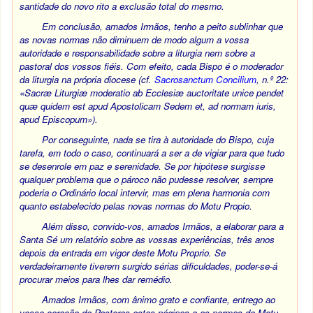
santidade do novo rito a exclusão total do mesmo.
Em conclusão, amados Irmãos, tenho a peito sublinhar que
as novas normas não diminuem de modo algum a vossa
autoridade e responsabilidade sobre a liturgia nem sobre a
pastoral dos vossos fiéis. Com efeito, cada Bispo é o moderador
da liturgia na própria diocese (cf.
Sacrosanctum Concilium
, n.º 22:
«Sacræ Liturgiæ moderatio ab Ecclesiæ auctoritate unice pendet
quæ quidem est apud Apostolicam Sedem et, ad normam iuris,
apud Episcopum»).
Por conseguinte, nada se tira à autoridade do Bispo, cuja
tarefa, em todo o caso, continuará a ser a de vigiar para que tudo
se desenrole em paz e serenidade. Se por hipótese surgisse
qualquer problema que o pároco não pudesse resolver, sempre
poderia o Ordinário local intervir, mas em plena harmonia com
quanto estabelecido pelas novas normas do Motu Propio.
Além disso, convido-vos, amados Irmãos, a elaborar para a
Santa Sé um relatório sobre as vossas experiências, três anos
depois da entrada em vigor deste Motu Proprio. Se
verdadeiramente tiverem surgido sérias dificuldades, poder-se-á
procurar meios para lhes dar remédio.
Amados Irmãos, com ânimo grato e confiante, entrego ao
vosso coração de Pastores estas páginas e as normas do Motu