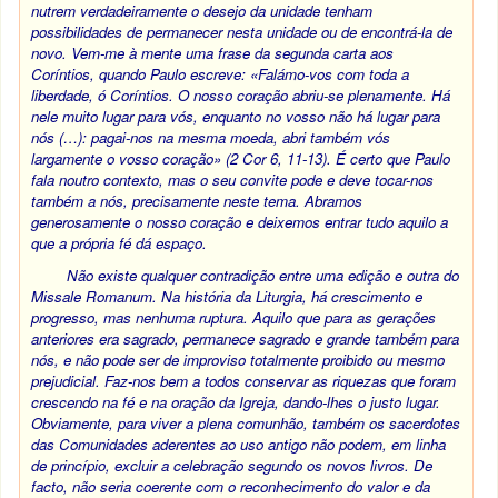
nutrem verdadeiramente o desejo da unidade tenham
possibilidades de permanecer nesta unidade ou de encontrá-la de
novo. Vem-me à mente uma frase da segunda carta aos
Coríntios, quando Paulo escreve: «Falámo-vos com toda a
liberdade, ó Coríntios. O nosso coração abriu-se plenamente. Há
nele muito lugar para vós, enquanto no vosso não há lugar para
nós (…): pagai-nos na mesma moeda, abri também vós
largamente o vosso coração» (
2 Cor
6, 11-13). É certo que Paulo
fala noutro contexto, mas o seu convite pode e deve tocar-nos
também a nós, precisamente neste tema. Abramos
generosamente o nosso coração e deixemos entrar tudo aquilo a
que a própria fé dá espaço.
Não existe qualquer contradição entre uma edição e outra do
Missale Romanum
. Na história da Liturgia, há crescimento e
progresso, mas nenhuma ruptura. Aquilo que para as gerações
anteriores era sagrado, permanece sagrado e grande também para
nós, e não pode ser de improviso totalmente proibido ou mesmo
prejudicial. Faz-nos bem a todos conservar as riquezas que foram
crescendo na fé e na oração da Igreja, dando-lhes o justo lugar.
Obviamente, para viver a plena comunhão, também os sacerdotes
das Comunidades aderentes ao uso antigo não podem, em linha
de princípio, excluir a celebração segundo os novos livros. De
facto, não seria coerente com o reconhecimento do valor e da