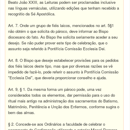
Beato João XXIII, as Leituras podem ser proclamadas inclusive
nas línguas vernáculas, utilizando edições que tenham recebido a
recognitio da Sé Apostólica.
Art. 7. Onde um grupo de fiéis laicos, mencionados no art. 5§1
não obtém o que solicita do pároco, deve informar ao Bispo
diocesano do fato. Ao Bispo lhe solicita seriamente aceder a seu
desejo. Se não puder prover este tipo de celebração, que o
assunto seja referido à Pontifícia Comissão Ecclesia Dei.
Art. 8. O Bispo que deseje estabelecer provisões para os pedidos
dos fiéis laicos deste tipo, mas que por diversas razões se vê
impedido de fazê-lo, pode referir o assunto à Pontifícia Comissão
"Ecclesia Dei", que deveria proporcionar conselho e ajuda.
Art. 9, § 1. Da mesma forma um pároco pode, uma vez
considerados todos os elementos, dar permissão para o uso do
ritual mais antigo na administração dos sacramentos do Batismo,
Matrimônio, Penitência e Unção dos Enfermos, conforme sugira o
bem das almas.
§ 2. Concede-se aos Ordinários a faculdade de celebrar o
sacramento da Confirmação utilizando o anterior Missal Romano,