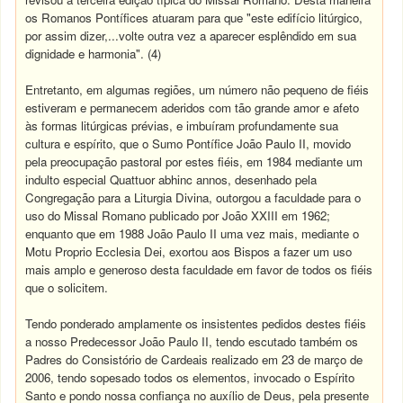
os Romanos Pontífices atuaram para que "este edifício litúrgico,
por assim dizer,...volte outra vez a aparecer esplêndido em sua
dignidade e harmonia". (4)
Entretanto, em algumas regiões, um número não pequeno de fiéis
estiveram e permanecem aderidos com tão grande amor e afeto
às formas litúrgicas prévias, e imbuíram profundamente sua
cultura e espírito, que o Sumo Pontífice João Paulo II, movido
pela preocupação pastoral por estes fiéis, em 1984 mediante um
indulto especial Quattuor abhinc annos, desenhado pela
Congregação para a Liturgia Divina, outorgou a faculdade para o
uso do Missal Romano publicado por João XXIII em 1962;
enquanto que em 1988 João Paulo II uma vez mais, mediante o
Motu Proprio Ecclesia Dei, exortou aos Bispos a fazer um uso
mais amplo e generoso desta faculdade em favor de todos os fiéis
que o solicitem.
Tendo ponderado amplamente os insistentes pedidos destes fiéis
a nosso Predecessor João Paulo II, tendo escutado também os
Padres do Consistório de Cardeais realizado em 23 de março de
2006, tendo sopesado todos os elementos, invocado o Espírito
Santo e pondo nossa confiança no auxílio de Deus, pela presente