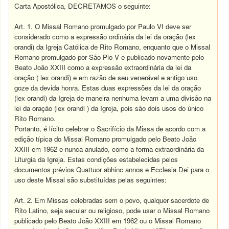
Carta Apostólica, DECRETAMOS o seguinte:
Art. 1. O Missal Romano promulgado por Paulo VI deve ser
considerado como a expressão ordinária da lei da oração (lex
orandi) da Igreja Católica de Rito Romano, enquanto que o Missal
Romano promulgado por São Pio V e publicado novamente pelo
Beato João XXIII como a expressão extraordinária da lei da
oração ( lex orandi) e em razão de seu venerável e antigo uso
goze da devida honra. Estas duas expressões da lei da oração
(lex orandi) da Igreja de maneira nenhuma levam a uma divisão na
lei da oração (lex orandi ) da Igreja, pois são dois usos do único
Rito Romano.
Portanto, é lícito celebrar o Sacrifício da Missa de acordo com a
edição típica do Missal Romano promulgado pelo Beato João
XXIII em 1962 e nunca anulado, como a forma extraordinária da
Liturgia da Igreja. Estas condições estabelecidas pelos
documentos prévios Quattuor abhinc annos e Ecclesia Dei para o
uso deste Missal são substituídas pelas seguintes:
Art. 2. Em Missas celebradas sem o povo, qualquer sacerdote de
Rito Latino, seja secular ou religioso, pode usar o Missal Romano
publicado pelo Beato João XXIII em 1962 ou o Missal Romano