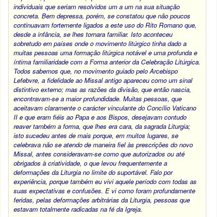
individuais que seriam resolvidos um a um na sua situação
concreta. Bem depressa, porém, se constatou que não poucos
continuavam fortemente ligados a este uso do Rito Romano que,
desde a infância, se lhes tornara familiar. Isto aconteceu
sobretudo em países onde o movimento litúrgico tinha dado a
muitas pessoas uma formação litúrgica notável e uma profunda e
íntima familiaridade com a Forma anterior da Celebração Litúrgica.
Todos sabemos que, no movimento guiado pelo Arcebispo
Lefebvre, a fidelidade ao Missal antigo apareceu como um sinal
distintivo externo; mas as razões da divisão, que então nascia,
encontravam-se a maior profundidade. Muitas pessoas, que
aceitavam claramente o carácter vinculante do Concílio Vaticano
II e que eram fiéis ao Papa e aos Bispos, desejavam contudo
reaver também a forma, que lhes era cara, da sagrada Liturgia;
isto sucedeu antes de mais porque, em muitos lugares, se
celebrava não se atendo de maneira fiel às prescrições do novo
Missal, antes consideravam-se como que autorizados ou até
obrigados à criatividade, o que levou frequentemente a
deformações da Liturgia no limite do suportável. Falo por
experiência, porque também eu vivi aquele período com todas as
suas expectativas e confusões. E vi como foram profundamente
feridas, pelas deformações arbitrárias da Liturgia, pessoas que
estavam totalmente radicadas na fé da Igreja.