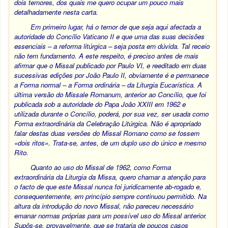
dois temores, dos quais me quero ocupar um pouco mais
detalhadamente nesta carta.
Em primeiro lugar, há o temor de que seja aqui afectada a
autoridade do Concílio Vaticano II e que uma das suas decisões
essenciais – a reforma litúrgica – seja posta em dúvida. Tal receio
não tem fundamento. A este respeito, é preciso antes de mais
afirmar que o Missal publicado por Paulo VI, e reeditado em duas
sucessivas edições por João Paulo II, obviamente é e permanece
a Forma normal – a
Forma ordinária
– da Liturgia Eucarística. A
última versão do
Missale Romanum
, anterior ao Concílio, que foi
publicada sob a autoridade do Papa João XXIII em 1962 e
utilizada durante o Concílio, poderá, por sua vez, ser usada como
Forma extraordinária
da Celebração Litúrgica. Não é apropriado
falar destas duas versões do Missal Romano como se fossem
«dois ritos». Trata-se, antes, de um duplo uso do único e mesmo
Rito.
Quanto ao uso do Missal de 1962, como
Forma
extraordinária
da Liturgia da Missa, quero chamar a atenção para
o facto de que este Missal nunca foi juridicamente ab-rogado e,
consequentemente, em princípio sempre continuou permitido. Na
altura da introdução do novo Missal, não pareceu necessário
emanar normas próprias para um possível uso do Missal anterior.
Supôs-se, provavelmente, que se trataria de poucos casos