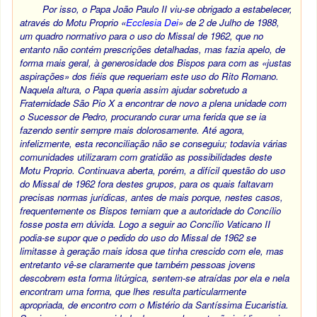
Por isso, o Papa João Paulo II viu-se obrigado a estabelecer,
através do Motu Proprio «
Ecclesia Dei
» de 2 de Julho de 1988,
um quadro normativo para o uso do Missal de 1962, que no
entanto não contém prescrições detalhadas, mas fazia apelo, de
forma mais geral, à generosidade dos Bispos para com as «justas
aspirações» dos fiéis que requeriam este uso do Rito Romano.
Naquela altura, o Papa queria assim ajudar sobretudo a
Fraternidade São Pio X a encontrar de novo a plena unidade com
o Sucessor de Pedro, procurando curar uma ferida que se ia
fazendo sentir sempre mais dolorosamente. Até agora,
infelizmente, esta reconciliação não se conseguiu; todavia várias
comunidades utilizaram com gratidão as possibilidades deste
Motu Proprio. Continuava aberta, porém, a difícil questão do uso
do Missal de 1962 fora destes grupos, para os quais faltavam
precisas normas jurídicas, antes de mais porque, nestes casos,
frequentemente os Bispos temiam que a autoridade do Concílio
fosse posta em dúvida. Logo a seguir ao Concílio Vaticano II
podia-se supor que o pedido do uso do Missal de 1962 se
limitasse à geração mais idosa que tinha crescido com ele, mas
entretanto vê-se claramente que também pessoas jovens
descobrem esta forma litúrgica, sentem-se atraídas por ela e nela
encontram uma forma, que lhes resulta particularmente
apropriada, de encontro com o Mistério da Santíssima Eucaristia.