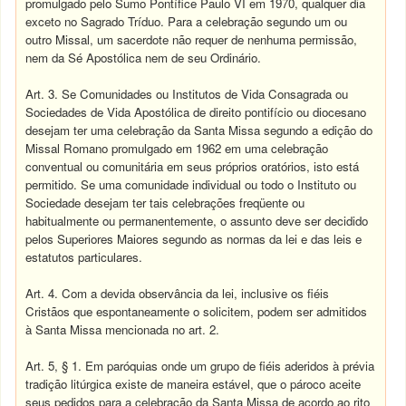
promulgado pelo Sumo Pontífice Paulo VI em 1970, qualquer dia
exceto no Sagrado Tríduo. Para a celebração segundo um ou
outro Missal, um sacerdote não requer de nenhuma permissão,
nem da Sé Apostólica nem de seu Ordinário.
Art. 3. Se Comunidades ou Institutos de Vida Consagrada ou
Sociedades de Vida Apostólica de direito pontifício ou diocesano
desejam ter uma celebração da Santa Missa segundo a edição do
Missal Romano promulgado em 1962 em uma celebração
conventual ou comunitária em seus próprios oratórios, isto está
permitido. Se uma comunidade individual ou todo o Instituto ou
Sociedade desejam ter tais celebrações freqüente ou
habitualmente ou permanentemente, o assunto deve ser decidido
pelos Superiores Maiores segundo as normas da lei e das leis e
estatutos particulares.
Art. 4. Com a devida observância da lei, inclusive os fiéis
Cristãos que espontaneamente o solicitem, podem ser admitidos
à Santa Missa mencionada no art. 2.
Art. 5, § 1. Em paróquias onde um grupo de fiéis aderidos à prévia
tradição litúrgica existe de maneira estável, que o pároco aceite
seus pedidos para a celebração da Santa Missa de acordo ao rito