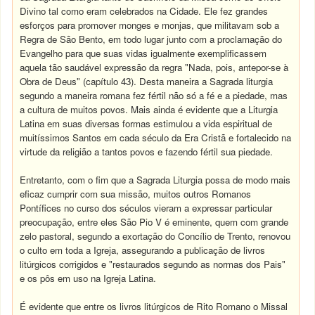
Divino tal como eram celebrados na Cidade. Ele fez grandes
esforços para promover monges e monjas, que militavam sob a
Regra de São Bento, em todo lugar junto com a proclamação do
Evangelho para que suas vidas igualmente exemplificassem
aquela tão saudável expressão da regra "Nada, pois, antepor-se à
Obra de Deus" (capítulo 43). Desta maneira a Sagrada liturgia
segundo a maneira romana fez fértil não só a fé e a piedade, mas
a cultura de muitos povos. Mais ainda é evidente que a Liturgia
Latina em suas diversas formas estimulou a vida espiritual de
muitíssimos Santos em cada século da Era Cristã e fortalecido na
virtude da religião a tantos povos e fazendo fértil sua piedade.
Entretanto, com o fim que a Sagrada Liturgia possa de modo mais
eficaz cumprir com sua missão, muitos outros Romanos
Pontífices no curso dos séculos vieram a expressar particular
preocupação, entre eles São Pio V é eminente, quem com grande
zelo pastoral, segundo a exortação do Concílio de Trento, renovou
o culto em toda a Igreja, assegurando a publicação de livros
litúrgicos corrigidos e "restaurados segundo as normas dos Pais"
e os pôs em uso na Igreja Latina.
É evidente que entre os livros litúrgicos de Rito Romano o Missal