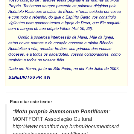
Proprio. Tenhamos sempre presente as palavras dirigidas pelo
Apóstolo Paulo aos anciãos de Éfeso: «Tomai cuidado convosco
e com todo o rebanho, do qual o Espírito Santo vos constituiu
vigilantes para apascentardes a Igreja de Deus, que Ele adquiriu
com o sangue do seu próprio Filho» (
Act
20, 28).
Confio à poderosa intercessão de Maria, Mãe da Igreja,
estas novas normas e de coração concedo a minha Bênção
Apostólica a vós, amados Irmãos, aos párocos das vossas
dioceses, e a todos os sacerdotes, vossos colaboradores, como
também a todos os vossos fiéis.
Dado em Roma, junto de São Pedro, no dia 7 de Julho de 2007.
BENEDICTUS PP. XVI
Para citar este texto:
"
Motu proprio Summorum Pontificum
"
MONTFORT Associação Cultural
http://www.montfort.org.br/bra/documentos/d
ecretos/summorum_pontificum/