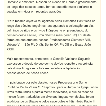
Romano é eminente. Nasceu na cidade de Roma e gradualmente
ao longo dos séculos tomou formas que são muito similares a
aquelas em vigor em recentes gerações.
"Este mesmo objetivo foi açoitado pelos Romanos Pontífices ao
longo dos séculos seguintes, assegurando a colocação em dia,
definindo os ritos e os livros litúrgicos, e empreendendo, do
começo deste século, uma reforma mais geral". (2) Foi desta
forma em que atuaram nossos Predecessores Clemente VIII,
Urbano VIII, São Pio X (3), Bento XV, Pio XII e o Beato João
XXIII.
Mais recentemente, entretanto, o Concílio Vaticano Segundo
expressou o desejo de que com o devido respeito e reverência
pela divina liturgia esta fora restaurada e adaptada às
necessidades de nossa época.
Impulsionado por este desejo, nosso Predecessor o Sumo
Pontífice Paulo VI em 1970 aprovou para a liturgia da Igreja Latina
livros restaurados e parcialmente renovados, e que ao redor do
mundo foram traduzidos em diversas línguas vernáculas, foram
acolhidos pelos Bispos e pelos sacerdotes e fiéis. João Paulo II
revisou a terceira edição típica do Missal Romano. Desta maneira