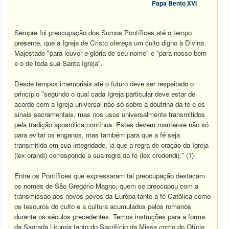
Papa Bento XVI
Sempre foi preocupação dos Sumos Pontífices até o tempo
presente, que a Igreja de Cristo ofereça um culto digno à Divina
Majestade "para louvor e glória de seu nome" e "para nosso bem
e o de toda sua Santa Igreja".
Desde tempos imemoriais até o futuro deve ser respeitado o
princípio "segundo o qual cada Igreja particular deve estar de
acordo com a Igreja universal não só sobre a doutrina da fé e os
sinais sacramentais, mas nos usos universalmente transmitidos
pela tradição apostólica contínua. Estes devem manter-se não só
para evitar os enganos, mas também para que a fé seja
transmitida em sua integridade, já que a regra de oração da Igreja
(lex orandi) corresponde a sua regra da fé (lex credendi)." (1)
Entre os Pontífices que expressaram tal preocupação destacam
os nomes de São Gregório Magno, quem se preocupou com a
transmissão aos novos povos da Europa tanto a fé Católica como
os tesouros do culto e a cultura acumulados pelos romanos
durante os séculos precedentes. Temos instruções para a forma
da Sagrada Liturgia tanto do Sacrifício da Missa como do Ofício