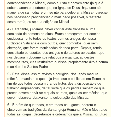
correspondesse o Missal, como é justo e conveniente (já que é
soberanamente oportuno que, na Igreja de Deus, haja uma só
maneira de salmodiar e um só rito para celebrar a Missa), parecia-
nos necessário providenciar, o mais cedo possível, o restante
desta tarefa, ou seja, a edição do Missal.
4 - Para tanto, julgamos dever confiar este trabalho a uma
comissão de homens eruditos. Estes começaram por cotejar
cuidadosamente todos os textos com os antigos de nossa
Biblioteca Vaticana e com outros, quer corrigidos, quer sem
alteração, que foram requisitados de toda parte. Depois, tendo
consultado os escritos dos antigos e de autores aprovados, que
nos deixaram documentos relativos à organização destes
mesmos ritos, eles restituíram o Missal propriamente dito à norma
e ao rito dos Santos Padres.
5 - Este Missal assim revisto e corrigido, Nós, após madura
reflexão, mandamos que seja impresso e publicado em Roma, a
fim de que todos possam tirar os frutos desta disposição e do
trabalho empreendido, de tal sorte que os padres saibam de que
preces devem servir-se e quais os ritos, quais as cerimônias, que
devem observar doravante na celebração das Missas.
6 - E a fim de que todos, e em todos os lugares, adotem e
observem as tradições da Santa Igreja Romana, Mãe e Mestra de
todas as Igrejas, decretamos e ordenamos que a Missa, no futuro