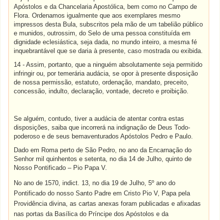
Apóstolos e da Chancelaria Apostólica, bem como no Campo de
Flora. Ordenamos igualmente que aos exemplares mesmo
impressos desta Bula, subscritos pela mão de um tabelião público
e munidos, outrossim, do Selo de uma pessoa constituída em
dignidade eclesiástica, seja dada, no mundo inteiro, a mesma fé
inquebrantável que se daria à presente, caso mostrada ou exibida.
14 - Assim, portanto, que a ninguém absolutamente seja permitido
infringir ou, por temerária audácia, se opor à presente disposição
de nossa permissão, estatuto, ordenação, mandato, preceito,
concessão, indulto, declaração, vontade, decreto e proibição.
Se alguém, contudo, tiver a audácia de atentar contra estas
disposições, saiba que incorrerá na indignação de Deus Todo-
poderoso e de seus bemaventurados Apóstolos Pedro e Paulo.
Dado em Roma perto de São Pedro, no ano da Encarnação do
Senhor mil quinhentos e setenta, no dia 14 de Julho, quinto de
Nosso Pontificado – Pio Papa V.
No ano de 1570, indict. 13, no dia 19 de Julho, 5º ano do
Pontificado do nosso Santo Padre em Cristo Pio V, Papa pela
Providência divina, as cartas anexas foram publicadas e afixadas
nas portas da Basílica do Príncipe dos Apóstolos e da