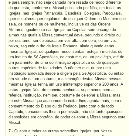
e para sempre, não seja cantada nem rezada de modo diferente
do que esta, conforme o Missal publicado por Nós, em todas as
Igrejas: nas Igrejas Patriarcais, Catedrais, Colegiais, Paroquiais,
quer seculares quer regulares, de qualquer Ordem ou Mosteiro que
seja, de homens ou de mulheres, inclusive os das Ordens
Militares, igualmente nas Igrejas ou Capelas sem encargo de
almas nas quais a Missa conventual deve, segundo o direito ou
por costume, ser celebrada em voz alta com coro, ou em voz
baixa, segundo o rito da Igreja Romana, ainda quando estas
mesmas Igrejas, de qualquer modo isentas, estejam munidas de
um indulto da Sé Apostólica, de costume, de um privilégio, até de
um juramento, de uma confirmação apostólica ou de quaisquer
outras espécies de faculdades. A não ser que, ou por uma
instituição aprovada desde a origem pela Sé Apostólica, ou então
em virtude de um costume, a celebração destas Missas nessas
mesmas Igrejas tenha um uso ininterrupto superior a 200 anos. A
estas Igrejas Nós, de maneira nenhuma, suprimimos nem a
referida instituição, nem seu costume de celebrar a Missa; mas,
se este Missal que acabamos de editar lhes agrada mais, com o
consentimento do Bispo ou do Prelado, junto com o de todo
Capítulo, concedemos-lhes a permissão, não obstante quaisquer
disposições em contrário, de poder celebrar a Missa segundo este
Missal.
7 - Quanto a todas as outras sobreditas Igrejas, por Nossa