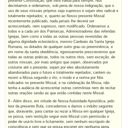
presente Constituição, que será válida para sempre, Nós
decretamos e ordenamos, sob pena de nossa indignação, que o
uso de seus missais próprios seja supresso e sejam eles radical e
totalmente rejeitados; e, quanto ao Nosso presente Missal
recentemente publicado, nada jamais lhe deverá ser
acrescentado, nem supresso, nem modificado. Ordenamos a
todos e a cada um dos Patriarcas, Administradores das referidas
Igrejas, bem como a todas as outras pessoas revestidas de
alguma dignidade eclesiástica, mesmo Cardeais da Santa Igreja
Romana, ou dotados de qualquer outro grau ou preeminência, e
em nome da santa obediência, rigorosamente prescrevemos que
todas as outras práticas, todos os outros ritos, sem exceção, de
outros missais, por mais antigos que sejam, observados por
costume até o presente, sejam por eles absolutamente
abandonados para o futuro e totalmente rejeitados; cantem ou
rezem a Missa segundo o rito, o modo e a norma por Nós
indicados no presente Missal, e na celebração da Missa, não
tenha a audácia de acrescentar outras cerimônias nem de recitar
outras orações senão as que estão contidas neste Missal.
8 - Além disso, em virtude de Nossa Autoridade Apostólica, pelo
teor da presente Bula, concedemos e damos o indulto seguinte:
que, doravante, para cantar ou rezar a Missa em qualquer Igreja,
se possa, sem restrição seguir este Missal com permissão e
poder de usá-lo livre e licitamente, sem nenhum escrúpulo de
consciência e sem que se possa encorrer em nenhuma pena,