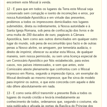
encontrem este Missal à venda.
12 - E para que em todos os lugares da Terra este Missal seja
conservado sem corrupção e isento de incorreções e erros, por
nossa Autoridade Apostólica e em virtude das presentes,
proibimos a todos os impressores domiciliados nos lugares
submetidos, direta ou indiretamente, à Nossa autoridade e à
Santa Igreja Romana, sob pena de confiscação dos livros e de
uma multa de 200 ducados de ouro, pagáveis à Câmara
Apostólica, bem como aos outros domiciliados em qualquer outro
lugar do mundo, sob pena de excomunhão ipso facto e de outras
penas a Nosso alvitre, se arroguem, por temerária audácia, o
direito de imprimir, oferecer ou aceitar esta Missa, de qualquer
maneira, sem nossa permissão, ou sem uma licença especial de
um Comissário Apostólico por Nós estabelecido, para estes
casos, nos países interessados, e sem que antes, este
Comissário ateste plenamente que confrontou com o Missal
impresso em Roma, segundo a impressão típica, um exemplar do
Missal destinado ao mesmo impressor, que lhe sirva de modelo
para imprimir os outros, e que este concorda com aquele e dele
não difere absolutamente em nada.
13 - E como seria difícil transmitir a presente Bula a todos os
lugares do mundo cristão e levá-la imediatamente ao
conhecimento de todos, ordenamos que, segundo o costume, ela
seja publicada e afixada às portas da Basílica do Príncipe dos