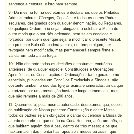
sentença e censura, e isto para sempre.
9 - Da mesma forma decretamos e declaramos que os Prelados,
Administradores, Cônegos, Capelães e todos os outros Padres
seculares, designados com qualquer denominação, ou Regulares,
de qualquer Ordem, não sejam obrigados a celebrar a Missa de
outro modo que o por Nós ordenado; nem sejam coagidos e
forçados, por quem quer que seja, a modificar o presente Missal,
e a presente Bula não poderá jamais, em tempo algum, ser
revogada nem modificada, mas permanecerá sempre firme e
válida, em toda a sua força.
10 - Não obstante todas as decisões e costumes contrários
anteriores, de qualquer espécie: Constituições e Ordenações
Apostólicas, ou Constituições e Ordenações, tanto gerais como
especiais, publicadas em Concílios Provinciais e Sinodais; não
obstante também o uso das Igrejas acima enumeradas, ainda que
autorizado por uma prescrição bastante longa e imemorial, mas
que não remonte a mais de 200 anos.
11 -Queremos e, pela mesma autoridade, decretamos que, depois
da publicação de Nossa presente Constituição e deste Missal,
todos os padres sejam obrigados a cantar ou celebrar a Missa de
acordo com ele: os que estão na Cúria Romana, após um mês; os
que habitam aquém dos Alpes, dentro de três meses; e os que
habitam além das montanhas, após seis meses ou assim que