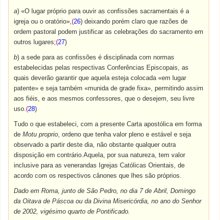
a
) «O lugar próprio para ouvir as confissões sacramentais é a
igreja ou o oratório»,
(
26
) deixando porém claro que razões de
ordem pastoral podem justificar as celebrações do sacramento em
outros lugares;
(
27
)
b
) a sede para as confissões é disciplinada com normas
estabelecidas pelas respectivas Conferências Episcopais, as
quais deverão garantir que aquela esteja colocada «em lugar
patente» e seja também «munida de grade fixa», permitindo assim
aos fiéis, e aos mesmos confessores, que o desejem, seu livre
uso.
(
28
)
Tudo o que estabeleci, com a presente Carta apostólica em forma
de
Motu proprio
, ordeno que tenha valor pleno e estável e seja
observado a partir deste dia, não obstante qualquer outra
disposição em contrário.Aquela, por sua natureza, tem valor
inclusive para as venerandas Igrejas Católicas Orientais, de
acordo com os respectivos cânones que lhes são próprios.
Dado em Roma, junto de São Pedro, no dia 7 de Abril, Domingo
da Oitava de Páscoa ou da Divina Misericórdia, no ano do Senhor
de 2002, vigésimo quarto de Pontificado.