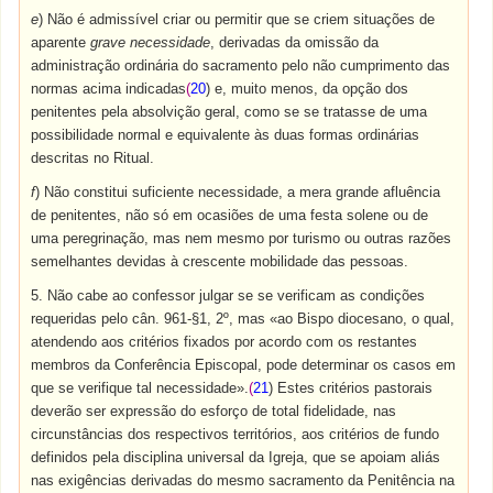
e
) Não é admissível criar ou permitir que se criem situações de
aparente
grave necessidade
, derivadas da omissão da
administração ordinária do sacramento pelo não cumprimento das
normas acima indicadas
(
20
) e, muito menos, da opção dos
penitentes pela absolvição geral, como se se tratasse de uma
possibilidade normal e equivalente às duas formas ordinárias
descritas no Ritual.
f
) Não constitui suficiente necessidade, a mera grande afluência
de penitentes, não só em ocasiões de uma festa solene ou de
uma peregrinação, mas nem mesmo por turismo ou outras razões
semelhantes devidas à crescente mobilidade das pessoas.
5. Não cabe ao confessor julgar se se verificam as condições
requeridas pelo cân. 961-§1, 2º, mas «ao Bispo diocesano, o qual,
atendendo aos critérios fixados por acordo com os restantes
membros da Conferência Episcopal, pode determinar os casos em
que se verifique tal necessidade».
(
21
) Estes critérios pastorais
deverão ser expressão do esforço de total fidelidade, nas
circunstâncias dos respectivos territórios, aos critérios de fundo
definidos pela disciplina universal da Igreja, que se apoiam aliás
nas exigências derivadas do mesmo sacramento da Penitência na