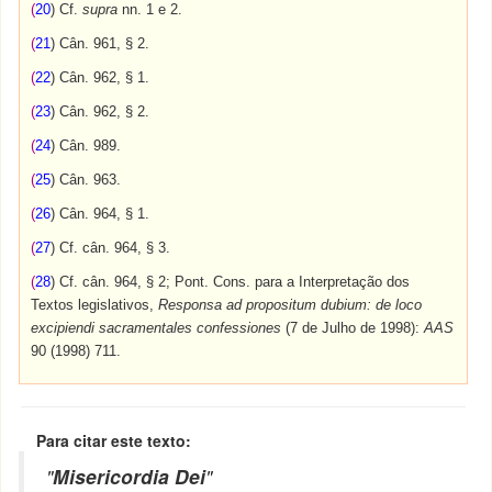
(
20
) Cf.
supra
nn. 1 e 2.
(
21
) Cân. 961, § 2.
(
22
) Cân. 962, § 1.
(
23
) Cân. 962, § 2.
(
24
) Cân. 989.
(
25
) Cân. 963.
(
26
) Cân. 964, § 1.
(
27
) Cf. cân. 964, § 3.
(
28
) Cf. cân. 964, § 2; Pont. Cons. para a Interpretação dos
Textos legislativos,
Responsa ad propositum dubium: de loco
excipiendi sacramentales confessiones
(7 de Julho de 1998):
AAS
90 (1998) 711.
Para citar este texto:
"
Misericordia Dei
"