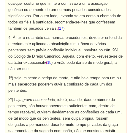
qualquer costume que limite a confissão a uma acusação
genérica ou somente de um ou mais pecados considerados
significativos. Por outro lado, levando-se em conta a chamada de
todos os fiéis à santidade, recomenda-se-lhes que confessem
também os pecados veniais.
(
17
)
4. À luz e no âmbito das normas precedentes, deve ser entendida
e rectamente aplicada a absolvição simultânea de vários
penitentes sem prévia confissão individual, prevista no cân. 961
do Código de Direito Canónico. Aquela, com efeito, «reveste-se de
carácter excepcional»
(
18
) e «não pode dar-se de modo geral, a
não ser que:
1º) seja iminente o perigo de morte, e não haja tempo para um ou
mais sacerdotes poderem ouvir a confissão de cada um dos
penitentes;
2º) haja
grave necessidade,
isto é, quando, dado o número de
penitentes, não houver sacerdotes suficientes para, dentro de
tempo razoável, ouvirem devidamente as confissões de cada um,
de tal modo que os penitentes, sem culpa própria, fossem
obrigados a permanecer durante muito tempo privados da graça
sacramental e da sagrada comunhão; não se considera existir