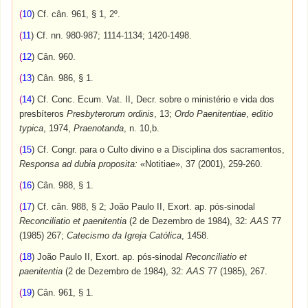
(
10
) Cf. cân. 961, § 1, 2º.
(
11
) Cf. nn. 980-987; 1114-1134; 1420-1498.
(
12
) Cân. 960.
(
13
) Cân. 986, § 1.
(
14
) Cf. Conc. Ecum. Vat. II, Decr. sobre o ministério e vida dos
presbíteros
Presbyterorum ordinis
, 13;
Ordo Paenitentiae
,
editio
typica
, 1974,
Praenotanda
, n. 10,b.
(
15
) Cf. Congr. para o Culto divino e a Disciplina dos sacramentos,
Responsa ad dubia proposita:
«Notitiae», 37 (2001), 259-260.
(
16
) Cân. 988, § 1.
(
17
) Cf. cân. 988, § 2; João Paulo II, Exort. ap. pós-sinodal
Reconciliatio et paenitentia
(2 de Dezembro de 1984), 32:
AAS
77
(1985) 267;
Catecismo da Igreja Católica
, 1458.
(
18
) João Paulo II, Exort. ap. pós-sinodal
Reconciliatio et
paenitentia
(2 de Dezembro de 1984), 32:
AAS
77 (1985), 267.
(
19
) Cân. 961, § 1.