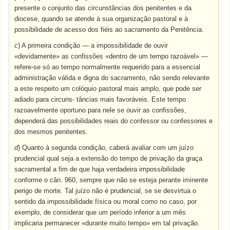
presente o conjunto das circunstâncias dos penitentes e da
diocese, quando se atende à sua organização pastoral e à
possibilidade de acesso dos fiéis ao sacramento da Penitência.
c
) A primeira condição — a impossibilidade de ouvir
«devidamente» as confissões «dentro de um tempo razoável» —
refere-se só ao tempo normalmente requerido para a essencial
administração válida e digna do sacramento, não sendo relevante
a este respeito um colóquio pastoral mais amplo, que pode ser
adiado para circuns- tâncias mais favoráveis. Este tempo
razoavelmente oportuno para nele se ouvir as confissões,
dependerá das possibilidades reais do confessor ou confessores e
dos mesmos penitentes.
d
) Quanto à segunda condição, caberá avaliar com um juízo
prudencial qual seja a extensão do tempo de privação da graça
sacramental a fim de que haja verdadeira impossibilidade
conforme o cân. 960, sempre que não se esteja perante iminente
perigo de morte. Tal juízo não é prudencial, se se desvirtua o
sentido da impossibilidade física ou moral como no caso, por
exemplo, de considerar que um período inferior a um mês
implicaria permanecer «durante muito tempo» em tal privação.