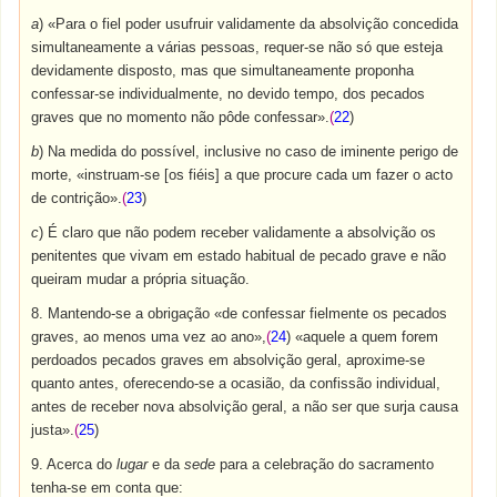
a
) «Para o fiel poder usufruir validamente da absolvição concedida
simultaneamente a várias pessoas, requer-se não só que esteja
devidamente disposto, mas que simultaneamente proponha
confessar-se individualmente, no devido tempo, dos pecados
graves que no momento não pôde confessar».
(
22
)
b
) Na medida do possível, inclusive no caso de iminente perigo de
morte, «instruam-se [os fiéis] a que procure cada um fazer o acto
de contrição».
(
23
)
c
) É claro que não podem receber validamente a absolvição os
penitentes que vivam em estado habitual de pecado grave e não
queiram mudar a própria situação.
8. Mantendo-se a obrigação «de confessar fielmente os pecados
graves, ao menos uma vez ao ano»,
(
24
) «aquele a quem forem
perdoados pecados graves em absolvição geral, aproxime-se
quanto antes, oferecendo-se a ocasião, da confissão individual,
antes de receber nova absolvição geral, a não ser que surja causa
justa».
(
25
)
9. Acerca do
lugar
e da
sede
para a celebração do sacramento
tenha-se em conta que: