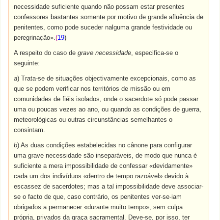
necessidade suficiente quando não possam estar presentes
confessores bastantes somente por motivo de grande afluência de
penitentes, como pode suceder nalguma grande festividade ou
peregrinação».
(
19
)
A respeito do caso de
grave necessidade
, especifica-se o
seguinte:
a
) Trata-se de situações objectivamente excepcionais, como as
que se podem verificar nos territórios de missão ou em
comunidades de fiéis isolados, onde o sacerdote só pode passar
uma ou poucas vezes ao ano, ou quando as condições de guerra,
meteorológicas ou outras circunstâncias semelhantes o
consintam.
b
) As duas condições estabelecidas no cânone para configurar
uma grave necessidade são inseparáveis, de modo que nunca é
suficiente a mera impossibilidade de confessar «devidamente»
cada um dos indivíduos «dentro de tempo razoável» devido à
escassez de sacerdotes; mas a tal impossibilidade deve associar-
se o facto de que, caso contrário, os penitentes ver-se-iam
obrigados a permanecer «durante muito tempo», sem culpa
própria, privados da graça sacramental. Deve-se, por isso, ter