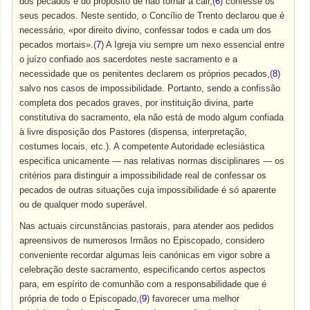
dos pecados e do propósito de não tornar a cair,
(
6
) confesse os
seus pecados. Neste sentido, o Concílio de Trento declarou que é
necessário, «por direito divino, confessar todos e cada um dos
pecados mortais».
(
7
) A Igreja viu sempre um nexo essencial entre
o juízo confiado aos sacerdotes neste sacramento e a
necessidade que os penitentes declarem os próprios pecados,
(
8
)
salvo nos casos de impossibilidade. Portanto, sendo a confissão
completa dos pecados graves, por instituição divina, parte
constitutiva do sacramento, ela não está de modo algum confiada
à livre disposição dos Pastores (dispensa, interpretação,
costumes locais, etc.). A competente Autoridade eclesiástica
especifica unicamente — nas relativas normas disciplinares — os
critérios para distinguir a impossibilidade real de confessar os
pecados de outras situações cuja impossibilidade é só aparente
ou de qualquer modo superável.
Nas actuais circunstâncias pastorais, para atender aos pedidos
apreensivos de numerosos Irmãos no Episcopado, considero
conveniente recordar algumas leis canónicas em vigor sobre a
celebração deste sacramento, especificando certos aspectos
para, em espírito de comunhão com a responsabilidade que é
própria de todo o Episcopado,
(
9
) favorecer uma melhor