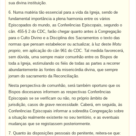
sua divina instituição.
6. Numa matéria tão essencial para a vida da Igreja, sendo de
fundamental importância a plena harmonia entre os vários
Episcopados do mundo, as Conferências Episcopais, segundo o
cân. 455-§ 2 do CDC, farão chegar quanto antes à Congregação
para o Culto Divino e a Disciplina dos Sacramentos o texto das
normas que pensam estabelecer ou actualizar, à luz deste
Motu
proprio
, em aplicação do cân 961 do CDC. Tal medida favorecerá,
sem dúvida, uma sempre maior comunhão entre os Bispos de
toda a Igreja, estimulando os fiéis de todas as partes a recorrer
abundantemente às fontes da misericórdia divina, que sempre
jorram do sacramento da Reconciliação.
Nesta perspectiva de comunhão, será também oportuno que os
Bispos diocesanos informem as respectivas Conferências
Episcopais se se verificam ou não, no próprio âmbito de
jurisdição, casos de
grave necessidade
. Caberá, em seguida, às
Conferências Episcopais informar a sobredita Congregação sobre
a situação realmente existente no seu território, e as eventuais
mudanças que se registassem posteriormente.
7. Quanto às disposições pessoais do penitente, reitera-se que: