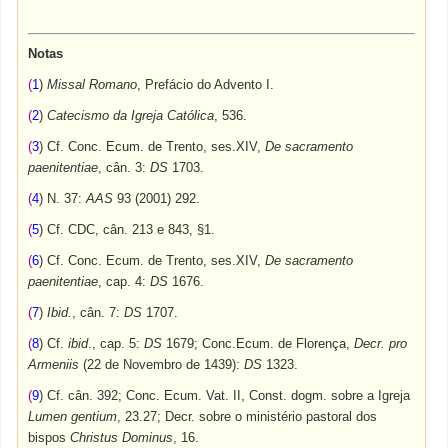
Notas
(
1
)
Missal Romano
, Prefácio do Advento I.
(
2
)
Catecismo da Igreja Católica
, 536.
(
3
) Cf. Conc. Ecum. de Trento, ses.XIV,
De sacramento
paenitentiae
, cân. 3:
DS
1703.
(
4
) N. 37:
AAS
93 (2001) 292.
(
5
) Cf. CDC, cân. 213 e 843, §1.
(
6
) Cf. Conc. Ecum. de Trento, ses.XIV,
De sacramento
paenitentiae
, cap. 4:
DS
1676.
(
7
)
Ibid.
, cân. 7:
DS
1707.
(
8
) Cf.
ibid
., cap. 5:
DS
1679; Conc.Ecum. de Florença,
Decr. pro
Armeniis
(22 de Novembro de 1439):
DS
1323.
(
9
) Cf. cân. 392; Conc. Ecum. Vat. II, Const. dogm. sobre a Igreja
Lumen gentium
, 23.27; Decr. sobre o ministério pastoral dos
bispos
Christus Dominus
, 16.