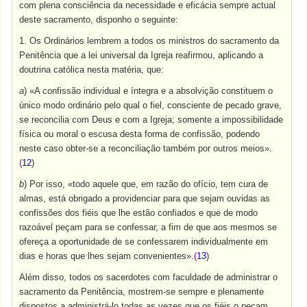
com plena consciência da necessidade e eficácia sempre actual
deste sacramento, disponho o seguinte:
1. Os Ordinários lembrem a todos os ministros do sacramento da
Penitência que a lei universal da Igreja reafirmou, aplicando a
doutrina católica nesta matéria, que:
a
) «A confissão individual e íntegra e a absolvição constituem o
único modo ordinário pelo qual o fiel, consciente de pecado grave,
se reconcilia com Deus e com a Igreja; somente a impossibilidade
física ou moral o escusa desta forma de confissão, podendo
neste caso obter-se a reconciliação também por outros meios».
(
12
)
b
) Por isso, «todo aquele que, em razão do ofício, tem cura de
almas, está obrigado a providenciar para que sejam ouvidas as
confissões dos fiéis que lhe estão confiados e que de modo
razoável peçam para se confessar, a fim de que aos mesmos se
ofereça a oportunidade de se confessarem individualmente em
dias e horas que lhes sejam convenientes».
(
13
)
Além disso, todos os sacerdotes com faculdade de administrar o
sacramento da Penitência, mostrem-se sempre e plenamente
dispostos a administrá-lo todas as vezes que os fiéis o peçam