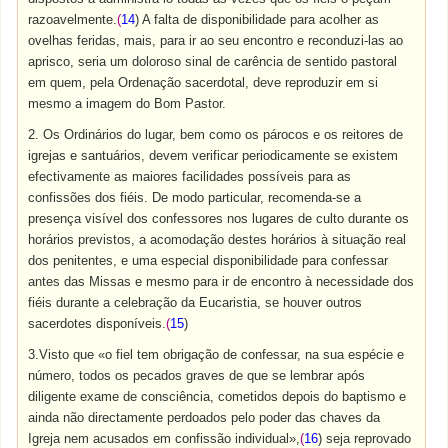
razoavelmente.
(
14
) A falta de disponibilidade para acolher as
ovelhas feridas, mais, para ir ao seu encontro e reconduzi-las ao
aprisco, seria um doloroso sinal de carência de sentido pastoral
em quem, pela Ordenação sacerdotal, deve reproduzir em si
mesmo a imagem do Bom Pastor.
2. Os Ordinários do lugar, bem como os párocos e os reitores de
igrejas e santuários, devem verificar periodicamente se existem
efectivamente as maiores facilidades possíveis para as
confissões dos fiéis. De modo particular, recomenda-se a
presença visível dos confessores nos lugares de culto durante os
horários previstos, a acomodação destes horários à situação real
dos penitentes, e uma especial disponibilidade para confessar
antes das Missas e mesmo para ir de encontro à necessidade dos
fiéis durante a celebração da Eucaristia, se houver outros
sacerdotes disponíveis.
(
15
)
3.Visto que «o fiel tem obrigação de confessar, na sua espécie e
número, todos os pecados graves de que se lembrar após
diligente exame de consciência, cometidos depois do baptismo e
ainda não directamente perdoados pelo poder das chaves da
Igreja nem acusados em confissão individual»,
(
16
) seja reprovado