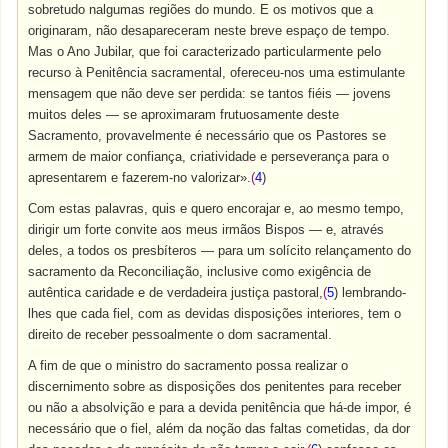
sobretudo nalgumas regiões do mundo. E os motivos que a
originaram, não desapareceram neste breve espaço de tempo.
Mas o Ano Jubilar, que foi caracterizado particularmente pelo
recurso à Penitência sacramental, ofereceu-nos uma estimulante
mensagem que não deve ser perdida: se tantos fiéis — jovens
muitos deles — se aproximaram frutuosamente deste
Sacramento, provavelmente é necessário que os Pastores se
armem de maior confiança, criatividade e perseverança para o
apresentarem e fazerem-no valorizar».
(
4
)
Com estas palavras, quis e quero encorajar e, ao mesmo tempo,
dirigir um forte convite aos meus irmãos Bispos — e, através
deles, a todos os presbíteros — para um solícito relançamento do
sacramento da Reconciliação, inclusive como exigência de
autêntica caridade e de verdadeira justiça pastoral,
(
5
) lembrando-
lhes que cada fiel, com as devidas disposições interiores, tem o
direito de receber pessoalmente o dom sacramental.
A fim de que o ministro do sacramento possa realizar o
discernimento sobre as disposições dos penitentes para receber
ou não a absolvição e para a devida penitência que há-de impor, é
necessário que o fiel, além da noção das faltas cometidas, da dor