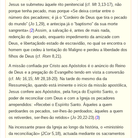
Jesus se submeteu àquele rito penitencial (cf.
Mt
3,13-17), não
porque tenha pecado, mas porque «Se deixa contar entre o
número dos pecadores; é já o “Cordeiro de Deus que tira o pecado
do mundo” (
Jo
1,29), e antecipa já o “baptismo” da sua morte
sangrenta».
(
2
) Assim, a salvação é, antes de mais nada,
redenção do pecado, enquanto impedimento da amizade com
Deus, e libertaçãodo estado de escravidão, no qual se encontra o
homem que cedeu à tentação do Maligno e perdeu a liberdade dos
filhos de Deus (cf.
Rom
8,21).
A missão confiada por Cristo aos Apóstolos é o anúncio do Reino
de Deus e a pregação do Evangelho tendo em vista a conversão
(cf.
Mc
16,15;
Mt
28,18-20). Na tarde do mesmo dia da
Ressurreição, quando está iminente o início da missão apostólica,
Jesus confere aos Apóstolos, pela força do Espírito Santo, o
poder de reconciliar com Deus e com a Igreja os pecadores
arrependidos: «Recebei o Espírito Santo. Àqueles a quem
perdoardes os pecados, ser-lhes-ão perdoados; àqueles a quem
os retiverdes, ser-lhes-ão retidos» (
Jo
20,22-23).
(
3
)
Na incessante praxe da Igreja ao longo da história, o «ministério
da reconciliação» (
2Cor
5,18), actuada mediante os sacramentos