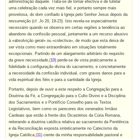
administração daquele. Trata-se de tornar efectiva e de tutelar
uma celebração cada vez mais fiel, e portanto sempre mais
proveitosa, do dom confiado à Igreja pelo Senhor Jesus depois da
ressurreição (cf.
Jo
20, 19-23). Isto revela-se especialmente
necessário quando se observa em certas regiões a tendência ao
abandono da confissão pessoal, juntamente a um recurso abusivo
à «absolvição geral» ou «colectiva», de modo que esta deixa de
ser vista como meio extraordinário em situações totalmente
excepcionais. Partindo de um alargamento arbitrário do requisito
da
grave necessidade
,
(
10
) perde-se de vista praticamente a
fidelidade à configuração divina do sacramento, e concretamente
a necessidade da confissão individual, com graves danos para a
vida espiritual dos fiéis e para a santidade da Igreja.
Portanto, depois de ouvir a este respeito a Congregação para a
Doutrina da Fé, a Congregação para o Culto Divino e a Disciplina
dos Sacramentos e o Pontifício Conselho para os Textos
Legislativos, bem como os pareceres dos venerados Irmãos
Cardeais que estão à frente dos Dicastérios da Cúria Romana,
reiterando a doutrina católica relativa ao sacramento da Penitência
e da Reconciliação exposta sinteticamente no Catecismo da
Igreja Católica,
(
11
) ciente da minha responsabilidade pastoral e