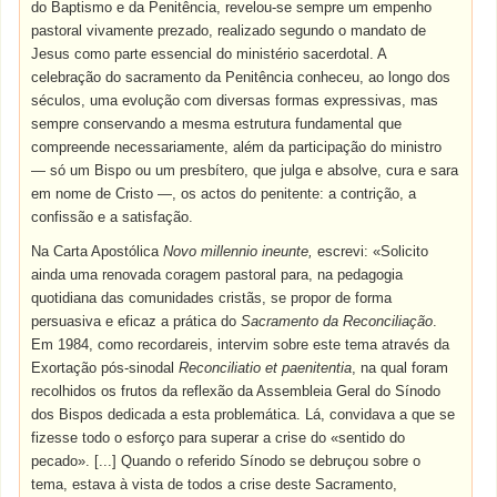
do Baptismo e da Penitência, revelou-se sempre um empenho
pastoral vivamente prezado, realizado segundo o mandato de
Jesus como parte essencial do ministério sacerdotal. A
celebração do sacramento da Penitência conheceu, ao longo dos
séculos, uma evolução com diversas formas expressivas, mas
sempre conservando a mesma estrutura fundamental que
compreende necessariamente, além da participação do ministro
— só um Bispo ou um presbítero, que julga e absolve, cura e sara
em nome de Cristo —, os actos do penitente: a contrição, a
confissão e a satisfação.
Na Carta Apostólica
Novo millennio ineunte,
escrevi: «Solicito
ainda uma renovada coragem pastoral para, na pedagogia
quotidiana das comunidades cristãs, se propor de forma
persuasiva e eficaz a prática do
Sacramento da Reconciliação
.
Em 1984, como recordareis, intervim sobre este tema através da
Exortação pós-sinodal
Reconciliatio et paenitentia
, na qual foram
recolhidos os frutos da reflexão da Assembleia Geral do Sínodo
dos Bispos dedicada a esta problemática. Lá, convidava a que se
fizesse todo o esforço para superar a crise do «sentido do
pecado». [...] Quando o referido Sínodo se debruçou sobre o
tema, estava à vista de todos a crise deste Sacramento,