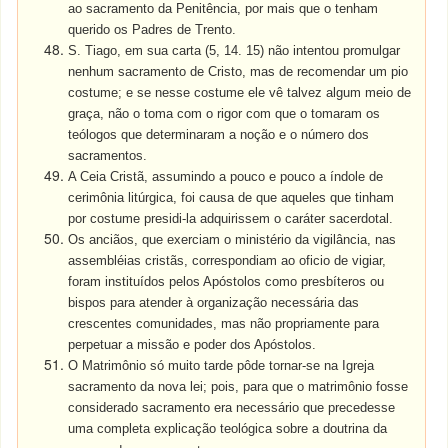
ao sacramento da Penitência, por mais que o tenham
querido os Padres de Trento.
S. Tiago, em sua carta (5, 14. 15) não intentou promulgar
nenhum sacramento de Cristo, mas de recomendar um pio
costume; e se nesse costume ele vê talvez algum meio de
graça, não o toma com o rigor com que o tomaram os
teólogos que determinaram a noção e o número dos
sacramentos.
A Ceia Cristã, assumindo a pouco e pouco a índole de
cerimônia litúrgica, foi causa de que aqueles que tinham
por costume presidi-la adquirissem o caráter sacerdotal.
Os anciãos, que exerciam o ministério da vigilância, nas
assembléias cristãs, correspondiam ao oficio de vigiar,
foram instituídos pelos Apóstolos como presbíteros ou
bispos para atender à organização necessária das
crescentes comunidades, mas não propriamente para
perpetuar a missão e poder dos Apóstolos.
O Matrimônio só muito tarde pôde tornar-se na Igreja
sacramento da nova lei; pois, para que o matrimônio fosse
considerado sacramento era necessário que precedesse
uma completa explicação teológica sobre a doutrina da