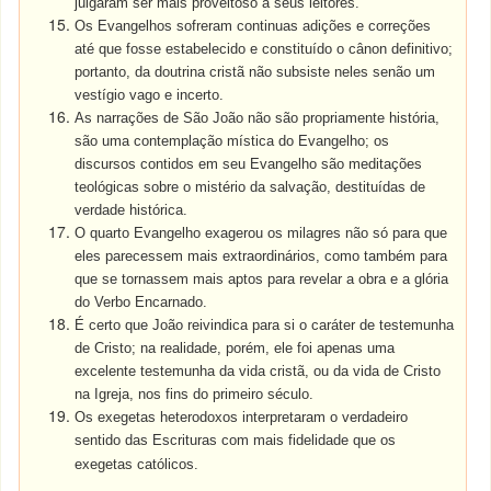
julgaram ser mais proveitoso a seus leitores.
Os Evangelhos sofreram continuas adições e correções
até que fosse estabelecido e constituído o cânon definitivo;
portanto, da doutrina cristã não subsiste neles senão um
vestígio vago e incerto.
As narrações de São João não são propriamente história,
são uma contemplação mística do Evangelho; os
discursos contidos em seu Evangelho são meditações
teológicas sobre o mistério da salvação, destituídas de
verdade histórica.
O quarto Evangelho exagerou os milagres não só para que
eles parecessem mais extraordinários, como também para
que se tornassem mais aptos para revelar a obra e a glória
do Verbo Encarnado.
É certo que João reivindica para si o caráter de testemunha
de Cristo; na realidade, porém, ele foi apenas uma
excelente testemunha da vida cristã, ou da vida de Cristo
na Igreja, nos fins do primeiro século.
Os exegetas heterodoxos interpretaram o verdadeiro
sentido das Escrituras com mais fidelidade que os
exegetas católicos.