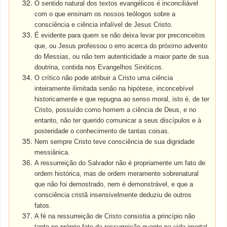
O sentido natural dos textos evangélicos é inconciliável
com o que ensinam os nossos teólogos sobre a
consciência e ciência infalível de Jesus Cristo.
É evidente para quem se não deixa levar por preconceitos
que, ou Jesus professou o erro acerca do próximo advento
do Messias, ou não tem autenticidade a maior parte de sua
doutrina, contida nos Evangelhos Sinóticos.
O crítico não pode atribuir a Cristo uma ciência
inteiramente ilimitada senão na hipótese, inconcebível
historicamente e que repugna ao senso moral, isto é, de ter
Cristo, possuído como homem a ciência de Deus, e no
entanto, não ter querido comunicar a seus discípulos e à
posteridade o conhecimento de tantas coisas.
Nem sempre Cristo teve consciência de sua dignidade
messiânica.
A ressurreição do Salvador não é propriamente um fato de
ordem histórica, mas de ordem meramente sobrenatural
que não foi demostrado, nem é demonstrável, e que a
consciência cristã insensivelmente deduziu de outros
fatos.
A fé na ressurreição de Cristo consistia a princípio não
tanto no próprio fato da ressurreição quanto na vida imortal