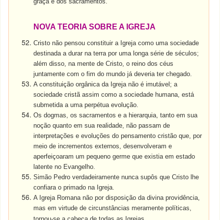
graça e dos sacramentos.
NOVA TEORIA SOBRE A IGREJA
Cristo não pensou constituir a Igreja como uma sociedade
destinada a durar na terra por uma longa série de séculos;
além disso, na mente de Cristo, o reino dos céus
juntamente com o fim do mundo já deveria ter chegado.
A constituição orgânica da Igreja não é imutável; a
sociedade cristã assim como a sociedade humana, está
submetida a uma perpétua evolução.
Os dogmas, os sacramentos e a hierarquia, tanto em sua
noção quanto em sua realidade, não passam de
interpretações e evoluções do pensamento cristão que, por
meio de incrementos externos, desenvolveram e
aperfeiçoaram um pequeno germe que existia em estado
latente no Evangelho.
Simão Pedro verdadeiramente nunca supôs que Cristo lhe
confiara o primado na Igreja.
A Igreja Romana não por disposição da divina providência,
mas em virtude de circunstâncias meramente políticas,
tornou-se a cabeça de todas as Igrejas
.