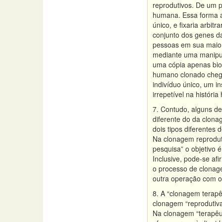
reprodutivos. De um p
humana. Essa forma a
único, e fixaria arbi
conjunto dos genes da
pessoas em sua maior
mediante uma manipul
uma cópia apenas bio
humano clonado cheg
indivíduo único, um 
irrepetível na histór
7. Contudo, alguns de
diferente do da clona
dois tipos diferente
Na clonagem reproduti
pesquisa” o objetivo 
Inclusive, pode-se af
o processo de clonage
outra operação com o
8. A “clonagem terapêu
clonagem “reprodutiv
Na clonagem “terapêut