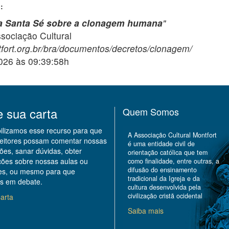
:
 Santa Sé sobre a clonagem humana
"
ciação Cultural
fort.org.br/bra/documentos/decretos/clonagem/
2026 às 09:39:58h
e sua carta
Quem Somos
bilizamos esse recurso para que
A Associação Cultural Montfort
leitores possam comentar nossas
é uma entidade civil de
ões, sanar dúvidas, obter
orientação católica que tem
ções sobre nossas aulas ou
como finalidade, entre outras, a
difusão do ensinamento
des, ou mesmo para que
tradicional da Igreja e da
s em debate.
cultura desenvolvida pela
civilização cristã ocidental
arta
Saiba mais