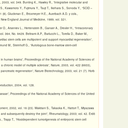
 2003, vol. 349. Bunting K., Hawley R., “Integrative molecular and
 S., Kawamoto Y., Fujimura Y., Tsuji T., Ikehara S., Sonoda Y., “SCID –
01 (8). Gluckman E., Broxmeyer H.E., Auerbach A.D. y cols.,
”, New England Journal of Medicine, 1989, vol. 321.
er D., Arseniev L., Hertenstein B., Ganser A., Drexler H., “Intracoronary
ol. 364, No. 9429. Beltrami A.P., Barlucchi L., Torella D., Baker M.,
ardiac stem cells are multipotent and support myocardial regeneration”,
Freund M., Steinhoff G., “Autologous bone-marrow stem-cell
 in human brains”, Proceedings of the National Academy of Sciences of
 a chronic model of multiple sclerosis”, Nature, 2003, vol. 422 (6933),
te pancreatic regeneration”, Nature Biotechnology, 2003, vol. 21 (7). Horb
production, 2004, vol. 128.
 disease”, Proceedings of the National Academy of Sciences of the United
opment, 2002, vol. 16 (23). Wakitani S., Takaoka K., Hattori T., Miyazawa
 and subsequently destroy the joint”, Rheumatology, 2003; vol. 42. Erdö
A., Trapp T., “Hostdependent tumorigenesis of embryonic stem cell