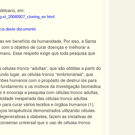
Vaticano, em:
eg-st_20040927_cloning_en.html
ncia deste documento
cas em benefício da humanidade. Por isso, a Santa
 com o objetivo de curar doenças e melhorar a
umano. Esse respeito exige que toda pesquisa que
células-tronco “adultas”, que são obtidas a partir do
undo lugar, as células-tronco “embrionárias”, que
iões humanos com o propósito de destruí-los para
 o fundamento e os motivos da investigação biomédica
e e encoraja a pesquisa com células-tronco adultas,
cidade inesperada das células-tronco adultas
m para curar vários tecidos e órgãos humanos (1),
ços terapêuticos demonstrados utilizando células-
enerativas e diabetes, fazem as iniciativas de
 consenso universal que o uso de células-tronco