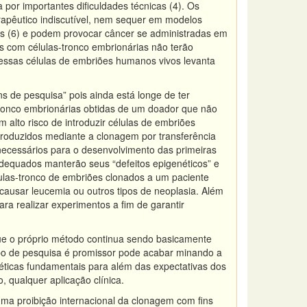
por importantes dificuldades técnicas (4). Os
rapêutico indiscutível, nem sequer em modelos
is (6) e podem provocar câncer se administradas em
s com células-tronco embrionárias não terão
 essas células de embriões humanos vivos levanta
 de pesquisa” pois ainda está longe de ter
s-tronco embrionárias obtidas de um doador que não
m alto risco de introduzir células de embriões
roduzidos mediante a clonagem por transferência
ecessários para o desenvolvimento das primeiras
adequados manterão seus “defeitos epigenéticos” e
élulas-tronco de embriões clonados a um paciente
causar leucemia ou outros tipos de neoplasia. Além
ra realizar experimentos a fim de garantir
que o próprio método continua sendo basicamente
ipo de pesquisa é promissor pode acabar minando a
s éticas fundamentais para além das expectativas dos
, qualquer aplicação clínica.
 uma proibição internacional da clonagem com fins