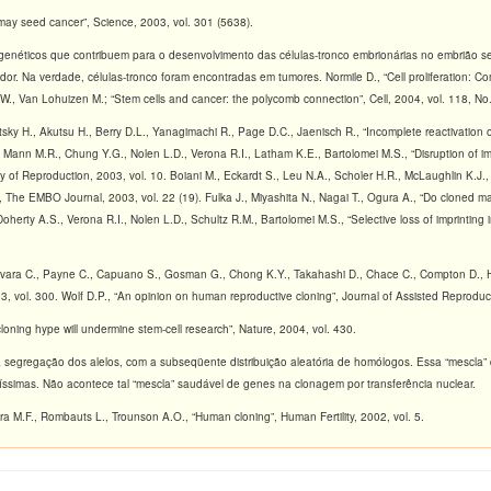
 may seed cancer”, Science, 2003, vol. 301 (5638).
pigenéticos que contribuem para o desenvolvimento das células-tronco embrionárias no embrião
or. Na verdade, células-tronco foram encontradas em tumores. Normile D., “Cell proliferation: Co
, Van Lohuizen M.; “Stem cells and cancer: the polycomb connection”, Cell, 2004, vol. 118, No.
tsky H., Akutsu H., Berry D.L., Yanagimachi R., Page D.C., Jaenisch R., “Incomplete reactivation
 Mann M.R., Chung Y.G., Nolen L.D., Verona R.I., Latham K.E., Bartolomei M.S., “Disruption of i
of Reproduction, 2003, vol. 10. Boiani M., Eckardt S., Leu N.A., Scholer H.R., McLaughlin K.J., 
 The EMBO Journal, 2003, vol. 22 (19). Fulka J., Miyashita N., Nagai T., Ogura A., “Do cloned m
oherty A.S., Verona R.I., Nolen L.D., Schultz R.M., Bartolomei M.S., “Selective loss of imprinting 
avara C., Payne C., Capuano S., Gosman G., Chong K.Y., Takahashi D., Chace C., Compton D., Hew
003, vol. 300. Wolf D.P., “An opinion on human reproductive cloning”, Journal of Assisted Reprodu
 cloning hype will undermine stem-cell research”, Nature, 2004, vol. 430.
segregação dos alelos, com a subseqüente distribuição aleatória de homólogos. Essa “mescla” 
ssimas. Não acontece tal “mescla” saudável de genes na clonagem por transferência nuclear.
a M.F., Rombauts L., Trounson A.O., “Human cloning”, Human Fertility, 2002, vol. 5.