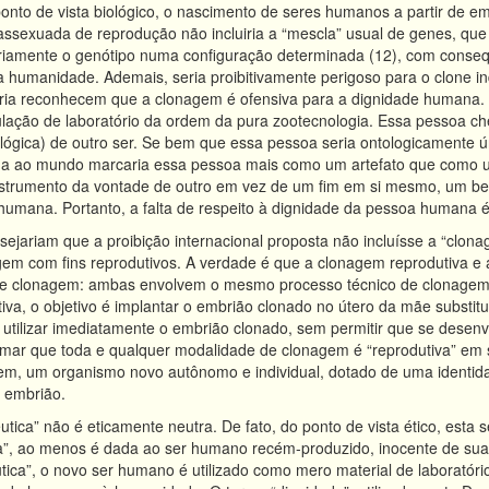
onto de vista biológico, o nascimento de seres humanos a partir de em
ssexuada de reprodução não incluiria a “mescla” usual de genes, qu
trariamente o genótipo numa configuração determinada (12), com conseq
 humanidade. Ademais, seria proibitivamente perigoso para o clone ind
ia reconhecem que a clonagem é ofensiva para a dignidade humana.
ação de laboratório da ordem da pura zootecnologia. Essa pessoa ch
lógica) de outro ser. Se bem que essa pessoa seria ontologicamente ú
a ao mundo marcaria essa pessoa mais como um artefato que como 
instrumento da vontade de outro em vez de um fim em si mesmo, um b
ia humana. Portanto, a falta de respeito à dignidade da pessoa humana 
sejariam que a proibição internacional proposta não incluísse a “clon
gem com fins reprodutivos. A verdade é que a clonagem reprodutiva e 
s de clonagem: ambas envolvem o mesmo processo técnico de clonagem 
va, o objetivo é implantar o embrião clonado no útero da mãe substitut
é utilizar imediatamente o embrião clonado, sem permitir que se desenv
irmar que toda e qualquer modalidade de clonagem é “reprodutiva” em s
m, um organismo novo autônomo e individual, dotado de uma identidade
 embrião.
tica” não é eticamente neutra. De fato, do ponto de vista ético, esta 
a”, ao menos é dada ao ser humano recém-produzido, inocente de sua 
ica”, o novo ser humano é utilizado como mero material de laboratór