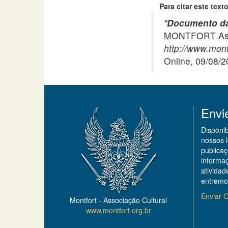
Para citar este texto
"
Documento da
MONTFORT Asso
http://www.mont
Online, 09/08/
Envi
Disponi
nossos 
publicaç
informa
ativida
entremo
Enviar C
Montfort - Associação Cultural
www.montfort.org.br