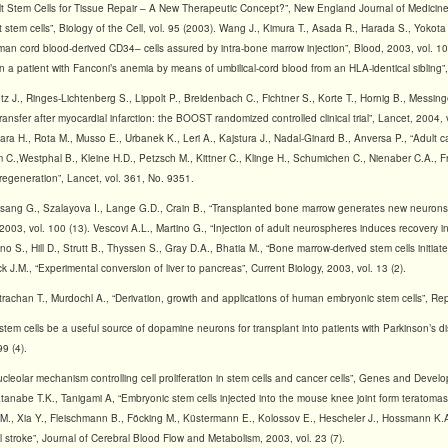
ult Stem Cells for Tissue Repair – A New Therapeutic Concept?”, New England Journal of Medicine,
 stem cells”, Biology of the Cell, vol. 95 (2003). Wang J., Kimura T., Asada R., Harada S., Yokota
human cord blood-derived CD34– cells assured by intra-bone marrow injection”, Blood, 2003, vol. 1
in a patient with Fanconi’s anemia by means of umbilical-cord blood from an HLA-identical sibling
tz J., Ringes-Lichtenberg S., Lippolt P., Breidenbach C., Fichtner S., Korte T., Hornig B., Messing
nsfer after myocardial infarction: the BOOST randomized controlled clinical trial”, Lancet, 2004, v
ra H., Rota M., Musso E., Urbanek K., Leri A., Kajstura J., Nadal-Ginard B., Anversa P., “Adult c
m C.,Westphal B., Kleine H.D., Petzsch M., Kittner C., Klinge H., Schumichen C., Nienaber C.A., 
 regeneration”, Lancet, vol. 361, No. 9351.
lsang G., Szalayova I., Lange G.D., Crain B., “Transplanted bone marrow generates new neurons
2003, vol. 100 (13). Vescovi A.L., Martino G., “Injection of adult neurospheres induces recovery in
no S., Hill D., Strutt B., Thyssen S., Gray D.A., Bhatia M., “Bone marrow-derived stem cells initia
 J.M., “Experimental conversion of liver to pancreas”, Current Biology, 2003, vol. 13 (2).
Strachan T., Murdochl A., “Derivation, growth and applications of human embryonic stem cells”, Re
 stem cells be a useful source of dopamine neurons for transplant into patients with Parkinson’s
9 (4).
ucleolar mechanism controlling cell proliferation in stem cells and cancer cells”, Genes and Devel
tanabe T.K., Tanigami A, “Embryonic stem cells injected into the mouse knee joint form teratomas
n M., Xia Y., Fleischmann B., Föcking M., Küstermann E., Kolossov E., Hescheler J., Hossmann K.
l stroke”, Journal of Cerebral Blood Flow and Metabolism, 2003, vol. 23 (7).