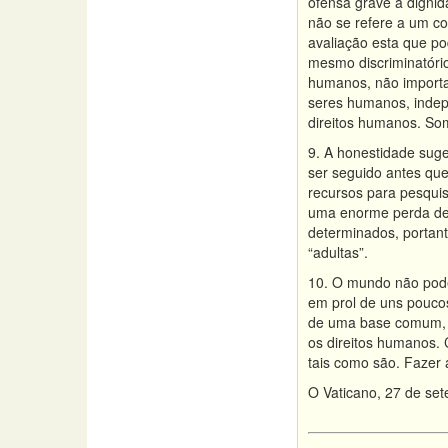
ofensa grave à digni
não se refere a um co
avaliação esta que po
mesmo discriminatório
humanos, não importa 
seres humanos, indep
direitos humanos. Som
9. A honestidade suge
ser seguido antes qu
recursos para pesqui
uma enorme perda de 
determinados, portant
“adultas”.
10. O mundo não pode 
em prol de uns pouco
de uma base comum, 
os direitos humanos.
tais como são. Fazer
O Vaticano, 27 de se