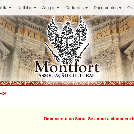
idia
Noticias
Artigos
Cadernos
Documentos
Or
as
Documento da Santa Sé sobre a clonagem