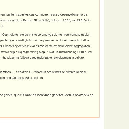
 serem também aqueles que contribuem para o desenvolvimento de
mmon Control for Cancer, Stem Cells”, Science, 2002, vol. 298. Valk-
 4.
 of Oct4-related genes in mouse embryos cloned from somatic nuclei”,
mprinted gene methylation and expression in cloned preimplantation
“Pluripotency deficit in clones overcome by clone-clone aggregation:
ammals skip a reprogramming step?”, Nature Biotechnology, 2004, vol.
in the placenta following preimplantation development in culture”,
itson L., Schatten G., “Molecular correlates of primate nuclear
ction and Genetics, 2001, vol. 18.
de genes, que é a base da identidade genética, evita a ocorrência de