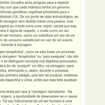
briões clonados seria perigoso para a espécie
e faz com que cada indivíduo tenha um genoma
üências genéticas negativas previsíveis para o
ividual (13). De um ponto de vista antropológico, as
 A clonagem sem dúvida criaria uma pessoa, mas
egaria ao mundo como uma “cópia” (ainda que seja
nica e digna de respeito, o modo como um ser
um ser humano, como um substituto em vez de um
em de consumo substituível em vez de um evento
é inerente à clonagem.
agem terapêutica”, como se esta fosse um processo
a clonagem “terapêutica” ou “para pesquisa” não são
e se distinguem somente nos objetivos procurados.
a a fim de “produzir” um filho; na clonagem “para
olva, eliminando-o, assim, durante o processo.
eu primeiro estágio, pois tem de produzir, mediante
 específica e única, antes que seja feita qualquer
seria ainda pior que a “clonagem reprodutiva”. Na
origem, a oportunidade de desenvolver-se e nascer.
io. Tal uso instrumental de um ser humano é uma