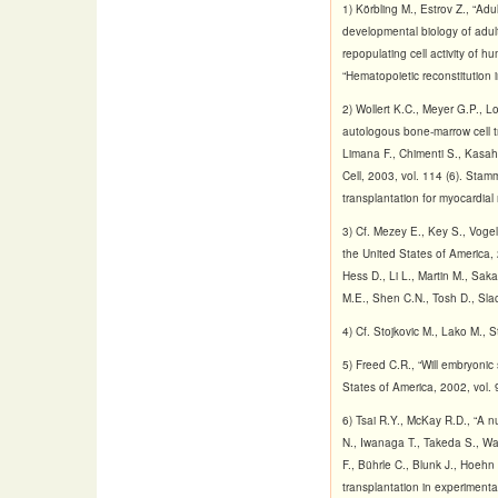
1) Körbling M., Estrov Z., “Ad
developmental biology of adult
repopulating cell activity of 
“Hematopoietic reconstitution 
2) Wollert K.C., Meyer G.P., Lo
autologous bone-marrow cell tra
Limana F., Chimenti S., Kasaha
Cell, 2003, vol. 114 (6). Stam
transplantation for myocardial
3) Cf. Mezey E., Key S., Voge
the United States of America, 
Hess D., Li L., Martin M., Saka
M.E., Shen C.N., Tosh D., Slack
4) Cf. Stojkovic M., Lako M., 
5) Freed C.R., “Will embryonic
States of America, 2002, vol. 9
6) Tsai R.Y., McKay R.D., “A n
N., Iwanaga T., Takeda S., Wa
F., Bührle C., Blunk J., Hoeh
transplantation in experimenta