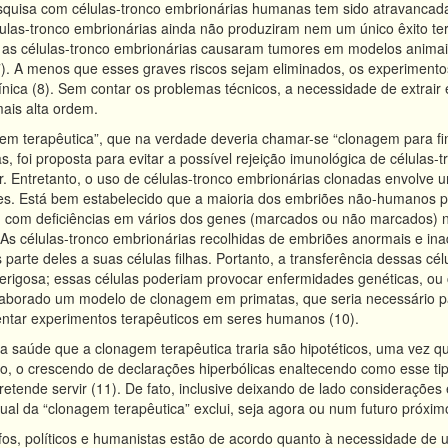
squisa com células-tronco embrionárias humanas tem sido atravancada 
ulas-tronco embrionárias ainda não produziram nem um único êxito te
, as células-tronco embrionárias causaram tumores em modelos anima
). A menos que esses graves riscos sejam eliminados, os experimento
nica (8). Sem contar os problemas técnicos, a necessidade de extrair
ais alta ordem.
m terapêutica”, que na verdade deveria chamar-se “clonagem para fins
as, foi proposta para evitar a possível rejeição imunológica de célula
r. Entretanto, o uso de células-tronco embrionárias clonadas envolve u
es. Está bem estabelecido que a maioria dos embriões não-humanos p
, com deficiências em vários dos genes (marcados ou não marcados) n
 As células-tronco embrionárias recolhidas de embriões anormais e in
 parte deles a suas células filhas. Portanto, a transferência dessas c
rigosa; essas células poderiam provocar enfermidades genéticas, ou 
elaborado um modelo de clonagem em primatas, que seria necessário pa
entar experimentos terapêuticos em seres humanos (10).
 a saúde que a clonagem terapêutica traria são hipotéticos, uma vez 
to, o crescendo de declarações hiperbólicas enaltecendo como esse t
retende servir (11). De fato, inclusive deixando de lado consideraçõe
ual da “clonagem terapêutica” exclui, seja agora ou num futuro próximo
ósofos, políticos e humanistas estão de acordo quanto à necessidade de