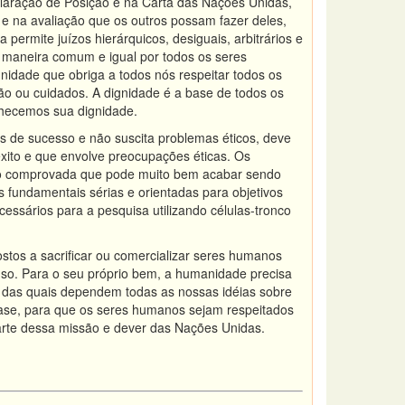
claração de Posição e na Carta das Nações Unidas,
 e na avaliação que os outros possam fazer deles,
permite juízos hierárquicos, desiguais, arbitrários e
de maneira comum e igual por todos os seres
gnidade que obriga a todos nós respeitar todos os
o ou cuidados. A dignidade é a base de todos os
onhecemos sua dignidade.
s de sucesso e não suscita problemas éticos, deve
ito e que envolve preocupações éticas. Os
 não comprovada que pode muito bem acabar sendo
fundamentais sérias e orientadas para objetivos
ssários para a pesquisa utilizando células-tronco
tos a sacrificar ou comercializar seres humanos
uso. Para o seu próprio bem, a humanidade precisa
as quais dependem todas as nossas idéias sobre
base, para que os seres humanos sejam respeitados
arte dessa missão e dever das Nações Unidas.