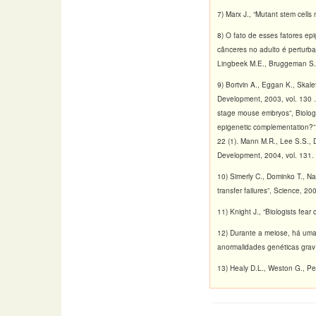
7) Marx J., “Mutant stem cells
8) O fato de esses fatores e
cânceres no adulto é perturbad
Lingbeek M.E., Bruggeman S.W.
9) Bortvin A., Eggan K., Skale
Development, 2003, vol. 130 .
stage mouse embryos”, Biology 
epigenetic complementation?”,
22 (1). Mann M.R., Lee S.S., D
Development, 2004, vol. 131.
10) Simerly C., Dominko T., N
transfer failures”, Science, 2
11) Knight J., “Biologists fear
12) Durante a meiose, há uma 
anormalidades genéticas graví
13) Healy D.L., Weston G., Per