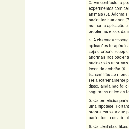
3. Em contraste, a pe
experimentos com cél
animais (5). Ademais
pacientes humanos (7
nenhuma aplicação clí
problemas éticos da m
4. A chamada “clonage
aplicações terapêutic
seja o próprio recepto
anormais nos pacient
nuclear são anormais
fases do embrião (9).
transmitirão ao menos
seria extremamente pe
disso, ainda não foi 
segurança antes de t
5. Os benefícios para
uma hipótese. Portan
própria causa a que p
pacientes, o estado at
6. Os cientistas, fil