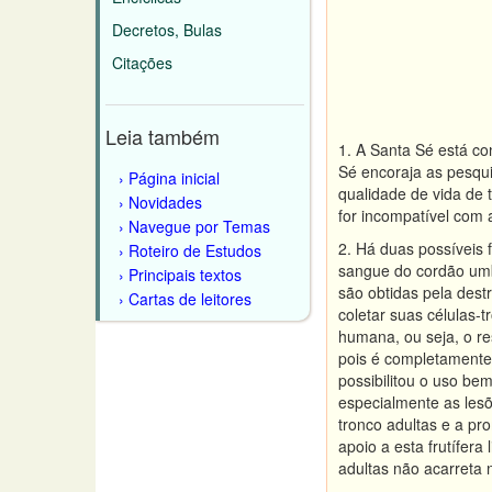
Decretos, Bulas
Citações
Leia também
1. A Santa Sé está co
Sé encoraja as pesqui
Página inicial
qualidade de vida de 
Novidades
for incompatível com 
Navegue por Temas
2. Há duas possíveis 
Roteiro de Estudos
sangue do cordão umbil
Principais textos
são obtidas pela des
Cartas de leitores
coletar suas células-
humana, ou seja, o re
pois é completamente 
possibilitou o uso be
especialmente as lesõ
tronco adultas e a p
apoio a esta frutífer
adultas não acarreta