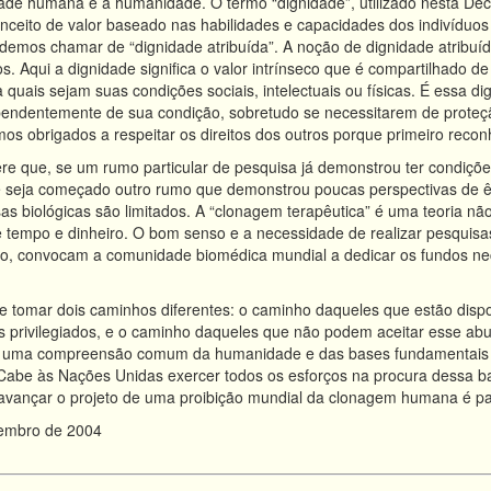
dade humana e à humanidade. O termo “dignidade”, utilizado nesta De
nceito de valor baseado nas habilidades e capacidades dos indivíduos
demos chamar de “dignidade atribuída”. A noção de dignidade atribuída 
s. Aqui a dignidade significa o valor intrínseco que é compartilhado 
quais sejam suas condições sociais, intelectuais ou físicas. É essa di
endentemente de sua condição, sobretudo se necessitarem de proteçã
os obrigados a respeitar os direitos dos outros porque primeiro rec
re que, se um rumo particular de pesquisa já demonstrou ter condiçõe
e seja começado outro rumo que demonstrou poucas perspectivas de êx
sas biológicas são limitados. A “clonagem terapêutica” é uma teoria
tempo e dinheiro. O bom senso e a necessidade de realizar pesquisas 
o, convocam a comunidade biomédica mundial a dedicar os fundos nece
tomar dois caminhos diferentes: o caminho daqueles que estão dispos
s privilegiados, e o caminho daqueles que não podem aceitar esse ab
uma compreensão comum da humanidade e das bases fundamentais d
 Cabe às Nações Unidas exercer todos os esforços na procura dessa 
 avançar o projeto de uma proibição mundial da clonagem humana é p
tembro de 2004