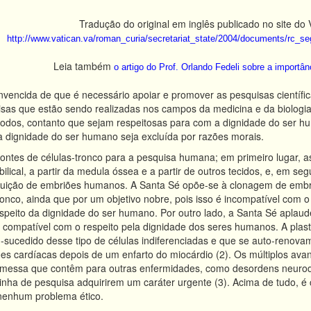
Tradução do original em inglês publicado no site do 
http://www.vatican.va/roman_curia/secretariat_state/2004/documents/rc_s
Leia também
o artigo do Prof. Orlando Fedeli sobre a importâ
nvencida de que é necessário apoiar e promover as pesquisas científi
sas que estão sendo realizadas nos campos da medicina e da biologia
todos, contanto que sejam respeitosas para com a dignidade do ser h
a dignidade do ser humano seja excluída por razões morais.
fontes de células-tronco para a pesquisa humana; em primeiro lugar, as 
ical, a partir da medula óssea e a partir de outros tecidos, e, em seg
truição de embriões humanos. A Santa Sé opõe-se à clonagem de embr
tronco, ainda que por um objetivo nobre, pois isso é incompatível com
speito da dignidade do ser humano. Por outro lado, a Santa Sé aplaud
compatível com o respeito pela dignidade dos seres humanos. A plasti
m-sucedido desse tipo de células indiferenciadas e que se auto-renova
es cardíacas depois de um enfarto do miocárdio (2). Os múltiplos avan
romessa que contêm para outras enfermidades, como desordens neurodeg
a linha de pesquisa adquirirem um caráter urgente (3). Acima de tudo, é
 nenhum problema ético.