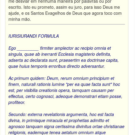
me desviar em nenhuma maneira por palavras ou por
escrito. Isto eu prometo, assim eu juro, para isso Deus me
ajude, e os Santos Evagelhos de Deus que agora toco com
minha mão.
IURISIURANDI FORMULA
Ego _________ firmiter amplector ac recipio omnia et
singula, quae ab inerranti Ecclesia magisterio definita,
adserta ac declarata sunt, praesertim ea doctrinae capita,
quae huius temporis erroribus directo adversantur.
Ac primum quidem: Deum, rerum omnium principium et
finem, naturali rationis lumine "per ea quae facta sunt" hoc
est, per visibilia creationis opera, tamquam causam per
effectus, certo cognosci, adeoque demonstrari etiam posse,
profiteor.
Secundo: externa revelationis argumenta, hoc est facta
divina, in primisque miracula et prophetias admitto et
agnosco tanquam signa certissima divinitus ortae christianae
religionis, eademque tenea aetatum omnium atque