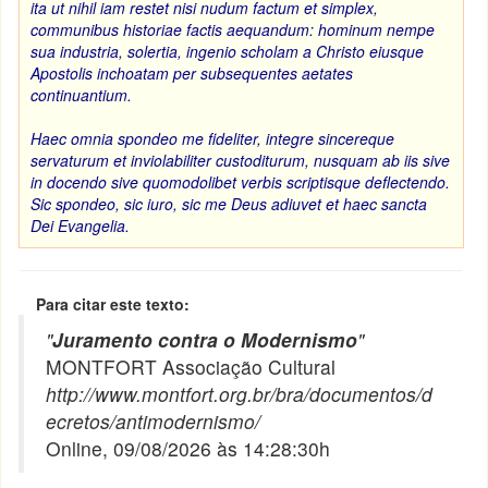
ita ut nihil iam restet nisi nudum factum et simplex,
communibus historiae factis aequandum: hominum nempe
sua industria, solertia, ingenio scholam a Christo eiusque
Apostolis inchoatam per subsequentes aetates
continuantium.
Haec omnia spondeo me fideliter, integre sincereque
servaturum et inviolabiliter custoditurum, nusquam ab iis sive
in docendo sive quomodolibet verbis scriptisque deflectendo.
Sic spondeo, sic iuro, sic me Deus adiuvet et haec sancta
Dei Evangelia.
Para citar este texto:
"
Juramento contra o Modernismo
"
MONTFORT Associação Cultural
http://www.montfort.org.br/bra/documentos/d
ecretos/antimodernismo/
Online, 09/08/2026 às 14:28:30h