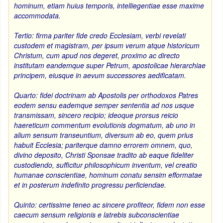
hominum, etiam huius temporis, intelliegentiae esse maxime
accommodata.
Tertio: firma pariter fide credo Ecclesiam, verbi revelati
custodem et magistram, per ipsum verum atque historicum
Christum, cum apud nos degeret, proximo ac directo
institutam eandemque super Petrum, apostolicae hierarchiae
principem, eiusque in aevum successores aedificatam.
Quarto: fidei doctrinam ab Apostolis per orthodoxos Patres
eodem sensu eademque semper sententia ad nos usque
transmissam, sincero recipio; ideoque prorsus reicio
haereticum commentum evolutionis dogmatum, ab uno in
alium sensum transeuntium, diversum ab eo, quem prius
habuit Ecclesia; pariterque damno errorem omnem, quo,
divino deposito, Christi Sponsae tradito ab eaque fideliter
custodiendo, sufficitur philosophicum inventum, vel creatio
humanae conscientiae, hominum conatu sensim efformatae
et in posterum indefinito progressu perficiendae.
Quinto: certissime teneo ac sincere profiteor, fidem non esse
caecum sensum religionis e latrebis subconscientiae