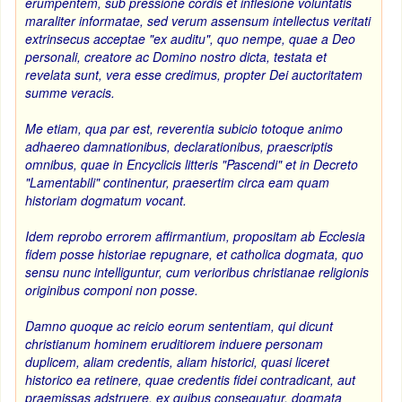
erumpentem, sub pressione cordis et inflesione voluntatis
maraliter informatae, sed verum assensum intellectus veritati
extrinsecus acceptae "ex auditu", quo nempe, quae a Deo
personali, creatore ac Domino nostro dicta, testata et
revelata sunt, vera esse credimus, propter Dei auctoritatem
summe veracis.
Me etiam, qua par est, reverentia subicio totoque animo
adhaereo damnationibus, declarationibus, praescriptis
omnibus, quae in Encyclicis litteris "Pascendi" et in Decreto
"Lamentabili" continentur, praesertim circa eam quam
historiam dogmatum vocant.
Idem reprobo errorem affirmantium, propositam ab Ecclesia
fidem posse historiae repugnare, et catholica dogmata, quo
sensu nunc intelliguntur, cum verioribus christianae religionis
originibus componi non posse.
Damno quoque ac reicio eorum sententiam, qui dicunt
christianum hominem eruditiorem induere personam
duplicem, aliam credentis, aliam historici, quasi liceret
historico ea retinere, quae credentis fidei contradicant, aut
praemissas adstruere, ex quibus consequatur, dogmata