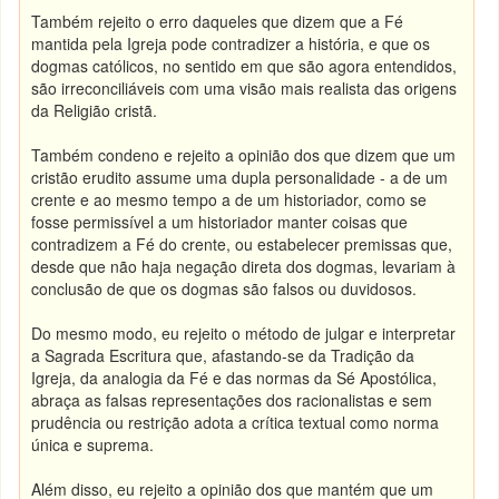
Também rejeito o erro daqueles que dizem que a Fé
mantida pela Igreja pode contradizer a história, e que os
dogmas católicos, no sentido em que são agora entendidos,
são irreconciliáveis com uma visão mais realista das origens
da Religião cristã.
Também condeno e rejeito a opinião dos que dizem que um
cristão erudito assume uma dupla personalidade - a de um
crente e ao mesmo tempo a de um historiador, como se
fosse permissível a um historiador manter coisas que
contradizem a Fé do crente, ou estabelecer premissas que,
desde que não haja negação direta dos dogmas, levariam à
conclusão de que os dogmas são falsos ou duvidosos.
Do mesmo modo, eu rejeito o método de julgar e interpretar
a Sagrada Escritura que, afastando-se da Tradição da
Igreja, da analogia da Fé e das normas da Sé Apostólica,
abraça as falsas representações dos racionalistas e sem
prudência ou restrição adota a crítica textual como norma
única e suprema.
Além disso, eu rejeito a opinião dos que mantém que um