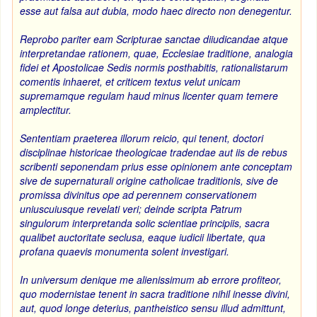
esse aut falsa aut dubia, modo haec directo non denegentur.
Reprobo pariter eam Scripturae sanctae diiudicandae atque
interpretandae rationem, quae, Ecclesiae traditione, analogia
fidei et Apostolicae Sedis normis posthabitis, rationalistarum
comentis inhaeret, et criticem textus velut unicam
supremamque regulam haud minus licenter quam temere
amplectitur.
Sententiam praeterea illorum reicio, qui tenent, doctori
disciplinae historicae theologicae tradendae aut iis de rebus
scribenti seponendam prius esse opinionem ante conceptam
sive de supernaturali origine catholicae traditionis, sive de
promissa divinitus ope ad perennem conservationem
uniuscuiusque revelati veri; deinde scripta Patrum
singulorum interpretanda solic scientiae principiis, sacra
qualibet auctoritate seclusa, eaque iudicii libertate, qua
profana quaevis monumenta solent investigari.
In universum denique me alienissimum ab errore profiteor,
quo modernistae tenent in sacra traditione nihil inesse divini,
aut, quod longe deterius, pantheistico sensu illud admittunt,