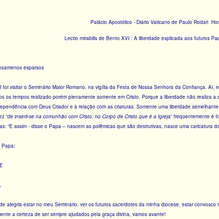
Palácio Apostólico - Diário Vaticano de Paulo Rodari H
Lectio mirabilis de Bento XVI : A liberdade explicada aos futuros Pad
ensamenos esparsos
I foi visitar o Seminário Maior Romano, na vigília da Festa de Nossa Senhora da Confiança. Aí,
dos os tempos realizado porém plenamente somente em Cristo. Porque a liberdade não realiza a
-dependência com Deus Criador e à relação com as criaturas. Somente uma liberdade semelhant
ez “
de inserir-se na comunhão com Cristo, no Corpo de Cristo que é a Igreja
” freqüentemente é f
s: “E assim - disse o Papa – nascem as polêmicas que são destrutivas, nasce uma caricatura da
o Papa:
E
,
e alegria estar no meu Seminário, ver os futuros sacerdotes da minha diocese, estar convosc
nte a certeza de ser sempre ajudados pela graça divina, vamos avante!