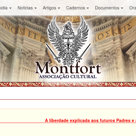
idia
Noticias
Artigos
Cadernos
Documentos
Or
A liberdade explicada aos futuros Padres e à