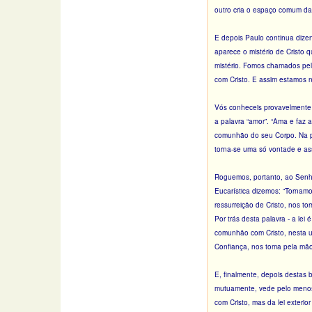
outro cria o espaço comum da
E depois Paulo continua dizen
aparece o mistério de Cristo 
mistério. Fomos chamados pel
com Cristo. E assim estamos na
Vós conheceis provavelmente t
a palavra “amor”. “Ama e faz 
comunhão do seu Corpo. Na par
torna-se uma só vontade e as
Roguemos, portanto, ao Senho
Eucarística dizemos: “Tornamo
ressurreição de Cristo, nos t
Por trás desta palavra - a le
comunhão com Cristo, nesta 
Confiança, nos toma pela mão
E, finalmente, depois destas 
mutuamente, vede pelo menos
com Cristo, mas da lei exteri