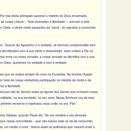
 Por trás desta afirmação aparece o mistério do Deus encarnado,
ras da nossa Leitura – “Sois chamados à liberdade” – acenam a este
 de Cristo, e deste modo passamos da “carne”, do egoísmo à comunhão
res”. Quanto diz Agostinho é a verdade, se tivermos compreendido bem
identificados com a sua morte e ressurreição, estar unidos a Ele na
ina entra na nossa vontade, a nossa vontade se identifica com a sua,
om Cristo, queremos na verdade e com a verdade.
o que se realiza sempre de novo na Eucaristia. Na terceira Oração
or meio de nossa verdadeira participação no mistério da morte e da
te à liberdade.
recem por trás do Senhor todas as figuras dos Santos que entraram nessa
humildade, na sua bondade, no seu amor. Nossa Senhora nos dá esta
primeiro momento e expressou essa união no seu “Fiat”.
 dos Gálatas, quando Paulo diz: “Se vos mordeis e vos devorais
me que nessa comunidade – que não estava mais na via da comunhão
feras, um morde o outro”. Acena assim às polêmicas que nascem onde a