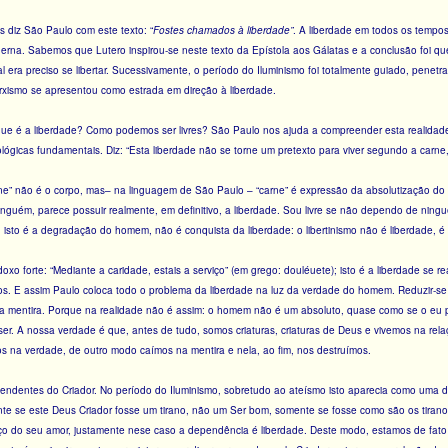
 diz São Paulo com este texto: “
Fostes chamados à liberdade”
. A liberdade em todos os tempo
erna. Sabemos que Lutero inspirou-se neste texto da Epístola aos Gálatas e a conclusão foi qu
 era preciso se libertar. Sucessivamente, o período do Iluminismo foi totalmente guiado, penetra
xismo se apresentou como estrada em direção à liberdade.
que é a liberdade? Como podemos ser livres? São Paulo nos ajuda a compreender esta realidade
ológicas fundamentais. Diz: “Esta liberdade não se torne um pretexto para viver segundo a carn
rne” não é o corpo, mas– na linguagem de São Paulo – “carne” é expressão da absolutização do 
guém, parece possuir realmente, em definitivo, a liberdade. Sou livre se não dependo de ning
, isto é a degradação do homem, não é conquista da liberdade: o libertinismo não é liberdade, é 
o forte: “Mediante a caridade, estais a serviço” (em grego: douléuete); isto é a liberdade se re
os. E assim Paulo coloca todo o problema da liberdade na luz da verdade do homem. Reduzir-se
 na mentira. Porque na realidade não é assim: o homem não é um absoluto, quase como se o eu 
er. A nossa verdade é que, antes de tudo, somos criaturas, criaturas de Deus e vivemos na rel
s na verdade, de outro modo caímos na mentira e nela, ao fim, nos destruímos.
endentes do Criador. No período do Iluminismo, sobretudo ao ateísmo isto aparecia como uma de
nte se este Deus Criador fosse um tirano, não um Ser bom, somente se fosse como são os tiran
o do seu amor, justamente nese caso a dependência é liberdade. Deste modo, estamos de fato n