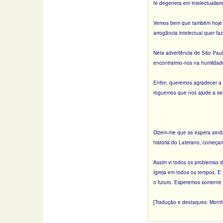
fé degenera em intelectualism
Vemos bem que também hoje oc
arrogância intelectual quer f
Neta advertência de São Paul
encontrarmo-nos na humildade
Enfim, queremos agradecer a 
roguemos que nos ajude a ser
Dizem-me que se espera ainda 
história do Laterano, começan
Assim vi todos os problemas 
Igreja em todos os tempos. E
o futuro. Esperemos somente 
[Tradução e destaques: Montfor