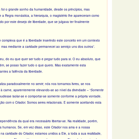
s foi o grande sonho da humanidade, desde os princípios, mas
e a Regra monástica, a hierarquia, o magistério lhe apareceram como
do por este desejo de liberdade, que se julgava ter finalmente
 complexa que é a liberdade inserindo este conceito em um contexto
e, mas mediante a caridade permanecei ao serviço uns dos outros”.
eu, do eu que quer ser tudo e pegar tudo para si. O eu absoluto, que
uém, se posso fazer tudo o que quero. Mas exatamente esta
antes a falência da liberdade.
aliza paradoxalmente no servir; nós nos tornamos livres, se nos
 à carne, aparentemente elevando-se ao nível da divindade – “
Somente
pudesse isolar-se e comportar-se somente conforme a própria vontade.
ação com o Criador. Somos seres relacionais. E somente aceitando esta
pendência da qual era necessário libertar-se. Na realidade, porém,
os humanos. Se, em vez disso, este Criador nos ama e a nossa
a caridade do Criador, estamos unidos a Ele, a toda a sua realidade,