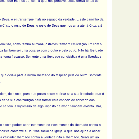
e amor que Ele nos dá, com a qual nos precave. Disso deriva antes de
 de Deus, é entrar sempre mais no espaço da verdade. E este caminho da
 Cristo o rosto de Deus, o rosto de Deus que nos ama até à Cruz, até
e com isso, como família humana, estamos também em relação um com o
ica também ser uma cosa só com o outro e pelo outro. Não há liberdade
 se torna fracasso. Somente uma liberdade condividida é uma liberdade
 que deriva para a minha liberdade do respeito pela do outro, somente
.
m, de direito, para que possa assim realizar-se a sua liberdade, que é
dar a sua contribuição para formar esta espécie de concêrto das
e se tem a impressão de algo imposto de modo também violento. Daí,
 direito podem ser exatamente os instrumentos da liberdade contra a
olitica conforme a Doutrina social da Igreja, a qual nos ajuda a achar
 é a verdade: liberdade contra a verdade não é liberdade
. Servir um ao