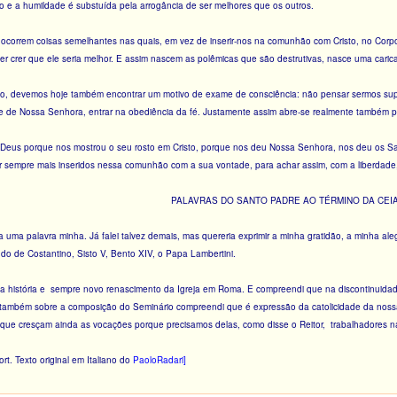
o e a humildade é substuída pela arrogância de ser melhores que os outros.
orrem coisas semelhantes nas quais, em vez de inserir-nos na comunhão com Cristo, no Corpo d
azer crer que ele seria melhor. E assim nascem as polêmicas que são destrutivas, nasce uma cari
o, devemos hoje também encontrar um motivo de exame de consciência: não pensar sermos supe
 de Nossa Senhora, entrar na obediência da fé. Justamente assim abre-se realmente também p
Deus porque nos mostrou o seu rosto em Cristo, porque nos deu Nossa Senhora, nos deu os San
 sempre mais inseridos nessa comunhão com a sua vontade, para achar assim, com a liberdade, 
PALAVRAS DO SANTO PADRE AO TÉRMINO DA CEI
uma palavra minha. Já falei talvez demais, mas quereria exprimir a minha gratidão, a minha al
do de Costantino, Sisto V, Bento XIV, o Papa Lambertini.
da história e sempre novo renascimento da Igreja em Roma. E compreendi que na discontinuida
 também sobre a composição do Seminário compreendi que é expressão da catolicidade da noss
que cresçam ainda as vocações porque precisamos delas, como disse o Reitor, trabalhadores n
t. Texto original em Italiano do
PaoloRadari]