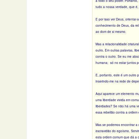
a todo o seu poder. Portanto,
tudo a nossa verdade, que é
E por isso ver Deus, orientar
conhecimento de Deus, da rel
ao dom de si mesmo.
Mas a relacionalidade criatu
outro. Em outras palavras, l
contra o outro. Se eu me abso
humana; só no estar juntos p
E, portanto, este é um outro 
inserindo-me na rede de depe
Aqui aparece um elemento muit
uma liberdade vivida em comu
liberdades? Se não há uma v
essa rebelião contra a ordem 
Mas se podemos encontrar a o
escravidão do egoísmo. Servir 
esta ordem comum que dá a 