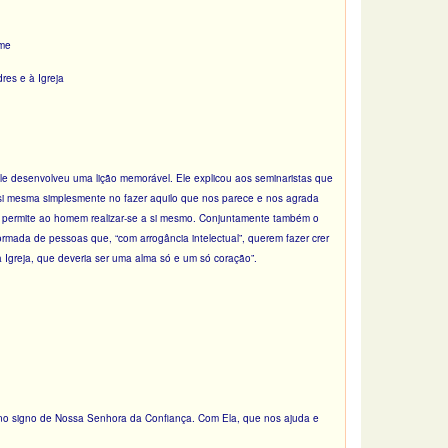
ome
res e à Igreja
 ele desenvolveu uma lição memorável. Ele explicou aos seminaristas que
 si mesma simplesmente no fazer aquilo que nos parece e nos agrada
e permite ao homem realizar-se a si mesmo. Conjuntamente também o
ormada de pessoas que, “com arrogância intelectual”, querem fazer crer
 Igreja, que deveria ser uma alma só e um só coração”.
o no signo de Nossa Senhora da Confiança. Com Ela, que nos ajuda e