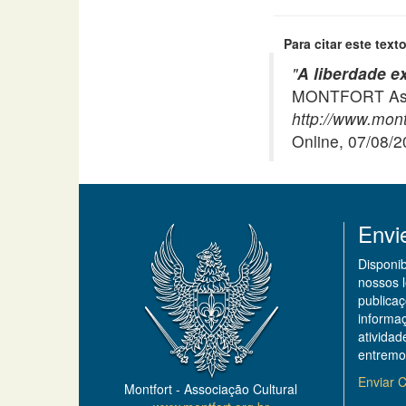
Para citar este texto
"
A liberdade ex
MONTFORT Asso
http://www.mont
Online, 07/08/
Envi
Disponi
nossos 
publicaç
informa
ativida
entremo
Enviar C
Montfort - Associação Cultural