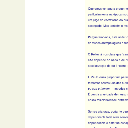
Queremos ver agora o que nos
particularmente na época mod
um julgo de escravidão do qual
alcançado. Mas também o mar
Perguntamo-nos, esta noite: 
de visões antropológicas e te
O Reitor já nos disse que “ca
não depende de nada e de nin
absolutização do eu é “carne”
E Paulo ousa propor um paradox
tornamos servos uns dos outr
eu sou o homem
” – introduz
É contra a verdade de nosso s
nossa relacionalidade entramo
Somos criaturas, portanto dep
dependência fatal seria some
dependência é estar no espaç