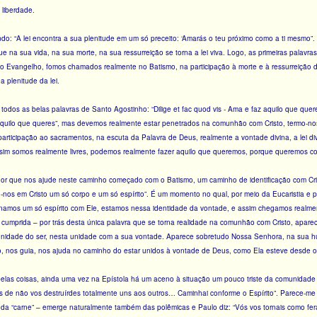
 liberdade.
do: “A lei encontra a sua plenitude em um só preceito: ‘Amarás o teu próximo como a ti mesmo”.
que na sua vida, na sua morte, na sua ressurreição se torna a lei viva. Logo, as primeiras palav
o Evangelho, fomos chamados realmente no Batismo, na participação à morte e à ressurreição
 plenitude da lei.
odos as belas palavras de Santo Agostinho: “Dilige et fac quod vis - Ama e faz aquilo que que
aquilo que queres”, mas devemos realmente estar penetrados na comunhão com Cristo, termo-nos 
ticipação ao sacramentos, na escuta da Palavra de Deus, realmente a vontade divina, a lei div
sim somos realmente livres, podemos realmente fazer aquilo que queremos, porque queremos c
r que nos ajude neste caminho começado com o Batismo, um caminho de identificação com Crist
-nos em Cristo um só corpo e um só espírito”. É um momento no qual, por meio da Eucaristia e p
ornamos um só espírito com Ele, estamos nessa identidade da vontade, e assim chegamos realmen
i é cumprida – por trás desta única palavra que se torna realidade na comunhão com Cristo, apa
unidade do ser, nesta unidade com a sua vontade. Aparece sobretudo Nossa Senhora, na sua 
, nos guia, nos ajuda no caminho do estar unidos à vontade de Deus, como Ela esteve desde o 
belas coisas, ainda uma vez na Epístola há um aceno à situação um pouco triste da comunidade
 de não vos destruírdes totalmente uns aos outros… Caminhai conforme o Espírito”. Parece-
or da “carne” – emerge naturalmente também das polêmicas e Paulo diz: “Vós vos tornais como 