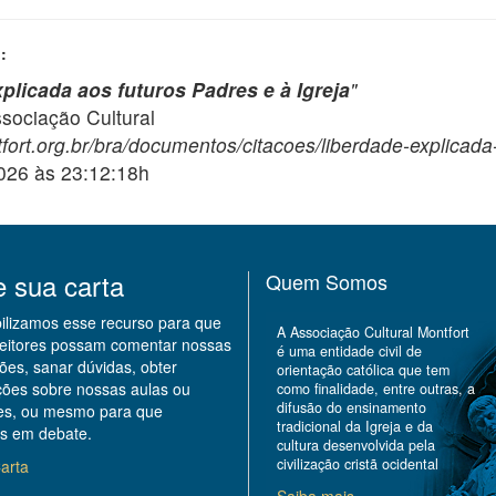
:
plicada aos futuros Padres e à Igreja
"
ciação Cultural
fort.org.br/bra/documentos/citacoes/liberdade-explicada
2026 às 23:12:18h
e sua carta
Quem Somos
bilizamos esse recurso para que
A Associação Cultural Montfort
leitores possam comentar nossas
é uma entidade civil de
ões, sanar dúvidas, obter
orientação católica que tem
ções sobre nossas aulas ou
como finalidade, entre outras, a
difusão do ensinamento
des, ou mesmo para que
tradicional da Igreja e da
s em debate.
cultura desenvolvida pela
civilização cristã ocidental
arta