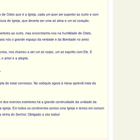
e Cristo que é a Igreja, cada um quer ser superior ao outro e com
catura de Igreja, que deveria ser uma só alma e um só coração.
riores ao outro, mas encontrarmo-nos na humildade de Cristo,
ara nós o grande espaço da verdade e da liberdade no amor.
tos, nos chamou a ser um só corpo, um só espírito com Ele. E
o amor e a alegria.
A
egria de estar convosco. No colóquio agora à mesa aprendi mais da
de dos eventos exteriores há a grande continuidade da unidade da
a Igreja. Em todos os continentes somos uma Igreja e temos em comum
a vinha do Senhor. Obrigado a vós todos!