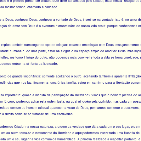
 este é o primeiro ponto: ser criatura quer dizer ser amados pelo Criador, estar nessa relação d
, ao mesmo tempo, chamado à caridade.
-se a Deus, conhecer Deus, conhecer a vontade de Deus, inserir-se na vontade, isto é, no amor
ação de amor com Deus é a aventura extraordinária de nossa vida cristã: porque conhecemos em
ral implica também num segundo tipo de relação: estamos em relação com Deus, mas juntament
iberdade humana é, de uma parte, estar na alegria e no espaço amplo do amor de Deus, mas impl
lutizo, me torno inimigo do outro, não podemos mais conviver e toda a vida se torna crueldade,
odemos entrar na sinfonia da liberdade.
ponto de grande importância: somente aceitando o outro, aceitando também a aparente limitação
ndências que nos faz, finalmente, uma única família, estou em caminho para a libertação comum
o importante: qual é a medida da participação da liberdade? Vimos que o homem precisa de orde
m. E como podemos achar esta ordem justa, na qual ninguém seja oprimido, mas cada um possa 
erdade comum do homem tal qual aparece na visão de Deus, permanece somente o positivismo, 
e o direito como se se tratasse de uma escravidão.
rdem do Criador na nossa natureza, a ordem da verdade que dá a cada um o seu lugar, ordem e
um ao outro torna-se o instrumento da liberdade e aqui poderemos inserir toda uma filosofia da p
cada um o seu lugar na vida comum da humanidade.
A primeira realidade a respeitar, portanto,