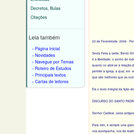
Decretos, Bulas
Citações
Leia também
23 de Fevereirode 2009 - P
Página inicial
Sexta Feira à tarde, Bento XV
Novidades
é a liberdade, o sonho de to
Navegue por Temas
quanto no abrir-se à relação
Roteiro de Estudos
permite à Igreja, a qual, em v
Principais textos
que são melhores que as outra
Cartas de leitores
Eis o texto integral da lição d
DISCURSO DO SANTO PADR
Senhor Cardeal, caros amigos
Para mim, é sempre uma grand
nos acompanha, nos dá realme