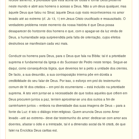
recebe alimento, a prioridade que está acima de todas é tornar Deus presente
neste mundo e abrir aos homens o acesso a Deus. Não a um deus qualquer, mas
àquele Deus que falou no Sinai; àquele Deus cujo rosto reconhecemos no amor
levado até ao extremo (cf. Jo 13, 1) em Jesus Cristo crucificado e ressuscitado. O
verdadeiro problema neste momento da nossa história é que Deus possa
desaparecer do horizonte dos homens e que, com o apagar-se da luz vinda de
Deus, a humanidade seja surpreendida pela falta de orientação, cujos efeitos
destrutivos se manifestam cada vez mais.
Conduzir os homens para Deus, para o Deus que fala na Bíblia: tal é a prioridade
suprema e fundamental da Igreja e do Sucessor de Pedro neste tempo. Segue-se
daqui, como consequência lógica, que devemos ter a peito a unidade dos crentes.
De facto, a sua desunião, a sua contraposição interna põe em dúvida a
credibilidade do seu falar de Deus. Por isso, o esforço em prol do testemunho
comum de fé dos cristãos – em prol do ecumenismo – está incluído na prioridade
suprema. A isto vem juntar-se a necessidade de que todos aqueles que crêem em
Deus procurem juntos a paz, tentem aproximar-se uns dos outros a fim de
caminharem juntos – embora na diversidade das suas imagens de Deus – para a
fonte da Luz: é isto o diálogo inter-religioso. Quem anuncia Deus como Amor
levado «até ao extremo» deve dar testemunho do amor: dedicar-se com amor aos
doentes, afastar o ódio e a inimizade, tal é a dimensão social da fé cristã, de que
falei na Encíclica Deus caritas est.