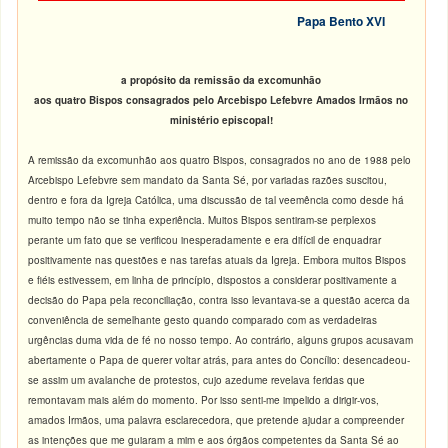
Papa Bento XVI
a propósito da remissão da excomunhão
aos quatro Bispos consagrados pelo Arcebispo Lefebvre Amados Irmãos no
ministério episcopal!
A remissão da excomunhão aos quatro Bispos, consagrados no ano de 1988 pelo
Arcebispo Lefebvre sem mandato da Santa Sé, por variadas razões suscitou,
dentro e fora da Igreja Católica, uma discussão de tal veemência como desde há
muito tempo não se tinha experiência. Muitos Bispos sentiram-se perplexos
perante um fato que se verificou inesperadamente e era difícil de enquadrar
positivamente nas questões e nas tarefas atuais da Igreja. Embora muitos Bispos
e fiéis estivessem, em linha de princípio, dispostos a considerar positivamente a
decisão do Papa pela reconciliação, contra isso levantava-se a questão acerca da
conveniência de semelhante gesto quando comparado com as verdadeiras
urgências duma vida de fé no nosso tempo. Ao contrário, alguns grupos acusavam
abertamente o Papa de querer voltar atrás, para antes do Concílio: desencadeou-
se assim um avalanche de protestos, cujo azedume revelava feridas que
remontavam mais além do momento. Por isso senti-me impelido a dirigir-vos,
amados Irmãos, uma palavra esclarecedora, que pretende ajudar a compreender
as intenções que me guiaram a mim e aos órgãos competentes da Santa Sé ao