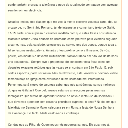
perde também o direito à tolerância e pode de igual modo ser tratado com aversão
sem temor nem decência.
Amados Irmãos, nos dias em que me veio à mente escrever-vos esta carta, deu-se
o caso de, no Seminário Romano, ter de interpretar e comentar o texto de Gal 5,
13-15. Notei com surpresa o carácter imediato com que estas frases nos falam do
momento actual: «Não abuseis da liberdade como pretexto para viverdes segundo
a carne; mas, pela caridade, colocai-vos ao serviço uns dos outros, porque toda a
lei se resume nesta palavra: Amarás o teu próximo como a ti mesmo. Se vós,
porém, vos mordeis e devorais mutuamente, tomai cuidado em não vos destruirdes
uns aos outros». Sempre tive a propensão de considerar esta frase como um
daqueles exageros retóricos que às vezes se encontram em São Paulo. E, sob
certos aspectos, pode ser assim. Mas, infelizmente, este «morder e devorar» existe
também hoje na Igreja como expressão duma liberdade mal interpretada.
Porventura será motivo de surpresa saber que nós também não somos melhores
do que os Gálatas? Que pelo menos estamos ameaçados pelas mesmas
tentações? Que temos de aprender sempre de novo o recto uso da liberdade? E
que devemos aprender sem cessar a prioridade suprema: o amor? No dia em que
falei disto no Seminário Maior, celebrava-se em Roma a festa de Nossa Senhora
da Confiança. De facto, Maria ensina-nos a confiança.
Conduz-nos ao Filho, de Quem todos nós podemos fiar-nos. Ele guiar-nos-á,