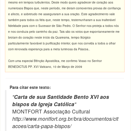
mesmo em tempos turbulentos. Deste modo quero agradecer de coração aos
numerosos Bispos que, neste período, me deram comoventes provas de confiança
e afecto, e sobretudo me asseguraram a sua oração. Este agradecimento vale
também para todos os fiéis que, neste tempo, testemunharam a sua inalterável
fidelidade para com o Sucessor de São Pedro. O Senhor nos proteja a todos nós
e nos conduza pelo caminho da paz. Tais são os votos que espontaneamente me
brotam do coração neste início da Quaresma, tempo litúrgico
particularmente favorável à purificação interior, que nos convida a todos a olhar
com renovada esperança para a meta luminosa da Páscoa..
Com uma especial Bênção Apostólica, me confirmo Vosso no Senhor
BENEDICTUS PP. XVI Vaticano, 10 de Março de 2009
Para citar este texto:
"
Carta de sua Santidade Bento XVI aos
bispos da Igreja Católica
"
MONTFORT Associação Cultural
http://www.montfort.org.br/bra/documentos/cit
acoes/carta-papa-bispos/