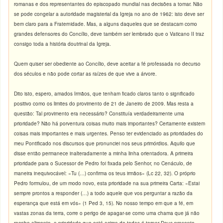
romanas e dos representantes do episcopado mundial nas decisões a tomar. Não
se pode congelar a autoridade magisterial da Igreja no ano de 1962: isto deve ser
bem claro para a Fraternidade. Mas, a alguns daqueles que se destacam como
grandes defensores do Concílio, deve também ser lembrado que o Vaticano II traz
consigo toda a história doutrinal da Igreja.
Quem quiser ser obediente ao Concílio, deve aceitar a fé professada no decurso
dos séculos e não pode cortar as raízes de que vive a árvore.
Dito isto, espero, amados Irmãos, que tenham ficado claros tanto o significado
positivo como os limites do provimento de 21 de Janeiro de 2009. Mas resta a
questão: Tal provimento era necessário? Constituía verdadeiramente uma
prioridade? Não há porventura coisas muito mais importantes? Certamente existem
coisas mais importantes e mais urgentes. Penso ter evidenciado as prioridades do
meu Pontificado nos discursos que pronunciei nos seus primórdios. Aquilo que
disse então permanece inalteradamente a minha linha orientadora. A primeira
prioridade para o Sucessor de Pedro foi fixada pelo Senhor, no Cenáculo, de
maneira inequivocável: «Tu (…) confirma os teus irmãos» (Lc 22, 32). O próprio
Pedro formulou, de um modo novo, esta prioridade na sua primeira Carta: «Estai
sempre prontos a responder
(…) a todo aquele que vos perguntar a razão da
esperança que está em vós» (1 Ped 3, 15). No nosso tempo em que a fé, em
vastas zonas da terra, corre o perigo de apagar-se como uma chama que já não