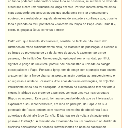
no fundo poderiam saber melhor como tudo se desenrola, se sentirem no dever de
atacar-me e com uma virulência de lança em riste. Por isso mesmo sinto-me ainda
mais agradecido aos amigos judeus que ajudaram a eliminar prontamente o
equívoco e a restabelecer aquela atmosfera de amizade e confiança que, durante
todo o período do meu pontificado – tal como no tempo do Papa João Paulo II –,
existiu e, graças a Deus, continua a existir.
Outro erro, que lamento sinceramente, consiste no facto de não terem sido
ilustrados de modo suficientemente claro, no momento da publicação, o alcance e
os limites do provimento de 21 de Janeiro de 2009. A excomunhão atinge
pessoas, não instituições. Um ordenação episcopal sem o mandato pontifício
significa o perigo de um cisma, porque põe em questão a unidade do colégio
episcopal com o Papa. Por isso a Igreja tem de reagir com a punição mais severa,
a excomunhão, a fim de chamar as pessoas assim punidas ao arrependimento e
ao regresso à unidade. Passados vinte anos daquelas ordenações, tal objectivo
infelizmente ainda não foi alcançado. A remissão da excomunhão tem em vista a
mesma finalidade que pretende a punição: convidar uma vez mais os quatro
Bispos ao regresso. Este gesto tornara-se possível depois que os interessados
exprimiram o seu reconhecimento, em linha de princípio, do Papa e da sua
potestade de Pastor, embora com reservas em matéria de obediência à sua
autoridade doutrinal e à do Concílio. E isto traz-me de volta à distinção entre
pessoa e instituição. A remissão da excomunhão era um provimento no âmbito da
disciplina eclesiástica: as pessoas ficavam libertas do peso de consciência