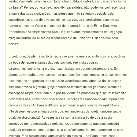
Verdadeiramente devemos com toda a tranquilidade deixá-los andar à deriva longe
da Igreja? Penso, por exemplo, nos 491 sacerdotes: não podemos conhecer toda
a trama das suas motivações; mas penso que não se teriam decidido pelo
sacerdócio, se, a par de diversos elementos vesgos e combalidos, não tivesse
havido o amor por Cristo e a vontade de anunciá-Lo e, com Ele, o Deus vivo.
Poderemos nós simplesmente excluí-los, enquanto representantes de um grupo
marginal radical, da busca da reconciliação e da unidade? E depois que será
deles?
É certo que, desde há muito tempo e novamente nesta ocasião concreta, ouvimos
da boca de representantes daquela comunidade muitas coisas
dissonantes: sobranceria e presunção, fixação em pontos unilaterais, etc. Em
abono da verdade, devo acrescentar que também recebi uma série de comoventes
testemunhos de gratidão, nos quais se vislumbrava uma abertura dos corações.
Mas não deveria a grande Igreja permitir-se também de ser generosa, ciente da
concepção ampla e fecunda que possui, ciente da promessa que lhe foi feita? Não
deveremos nós, como bons educadores, ser capazes também de não reparar em
diversas coisas não boas e diligenciar por arrastar para fora de mesquinhices? E
não deveremos porventura admitir que, em ambientes da Igreja, também surgiu
qualquer dissonância? Às vezes fica-se com a impressão de que a nossa
sociedade tenha necessidade pelo menos de um grupo ao qual não conceda
qualquer tolerância, contra o qual seja possível tranquilamente arremeter-se com
aversão. E se alguém ousa aproximar-se do mesmo – do Papa, neste caso –