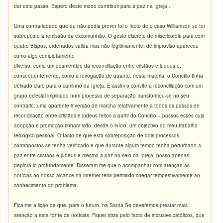
dar este passo. Espero deste modo contribuir para a paz na Igreja..
Uma contrariedade que eu não podia prever foi o facto de o caso Williamson se ter
sobreposto à remissão da excomunhão. O gesto discreto de misericórdia para com
quatro Bispos, ordenados válida mas não legitimamente, de improviso apareceu
como algo completamente
diverso: como um desmentido da reconciliação entre cristãos e judeus e,
consequentemente, como a revogação de quanto, nesta matéria, o Concílio tinha
deixado claro para o caminho da Igreja. E assim o convite à reconciliação com um
grupo eclesial implicado num processo de separação transformou-se no seu
contrário: uma aparente inversão de marcha relativamente a todos os passos de
reconciliação entre cristãos e judeus feitos a partir do Concílio – passos esses cuja
adopção e promoção tinham sido, desde o início, um objectivo do meu trabalho
teológico pessoal. O facto de que esta sobreposição de dois processos
contrapostos se tenha verificado e que durante algum tempo tenha perturbado a
paz entre cristãos e judeus e mesmo a paz no seio da Igreja, posso apenas
deplorá-lo profundamente. Disseram-me que o acompanhar com atenção as
notícias ao nosso alcance na internet teria permitido chegar tempestivamente ao
conhecimento do problema.
Fica-me a lição de que, para o futuro, na Santa Sé deveremos prestar mais
atenção a esta fonte de notícias. Fiquei triste pelo facto de inclusive católicos, que