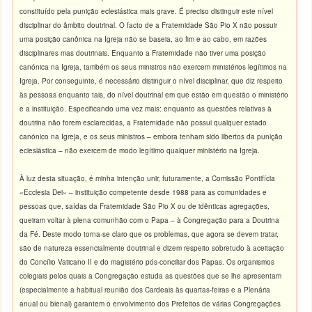
constituído pela punição eclesiástica mais grave. É preciso distinguir este nível
disciplinar do âmbito doutrinal. O facto de a Fraternidade São Pio X não possuir
uma posição canônica na Igreja não se baseia, ao fim e ao cabo, em razões
disciplinares mas doutrinais. Enquanto a Fraternidade não tiver uma posição
canónica na Igreja, também os seus ministros não exercem ministérios legítimos na
Igreja. Por conseguinte, é necessário distinguir o nível disciplinar, que diz respeito
às pessoas enquanto tais, do nível doutrinal em que estão em questão o ministério
e a instituição. Especificando uma vez
mais: enquanto as questões relativas à
doutrina não forem esclarecidas, a Fraternidade não possui qualquer estado
canónico na Igreja, e os seus ministros – embora tenham sido libertos da punição
eclesiástica – não exercem de modo legítimo qualquer ministério na Igreja.
À luz desta situação, é minha intenção unir, futuramente, a Comissão Pontifícia
«Ecclesia Dei» – instituição competente desde 1988 para as comunidades e
pessoas que, saídas da Fraternidade São Pio X ou de idênticas agregações,
queiram voltar à plena comunhão com o Papa – à Congregação para a Doutrina
da Fé. Deste modo torna-se claro que os problemas, que agora se devem tratar,
são de natureza essencialmente doutrinal e dizem respeito sobretudo à aceitação
do Concílio Vaticano II e do magistério pós-conciliar dos Papas. Os organismos
colegiais pelos quais a Congregação estuda as questões que se lhe apresentam
(especialmente a habitual reunião dos Cardeais às quartas-feiras e a Plenária
anual ou bienal) garantem o envolvimento dos Prefeitos de várias Congregações