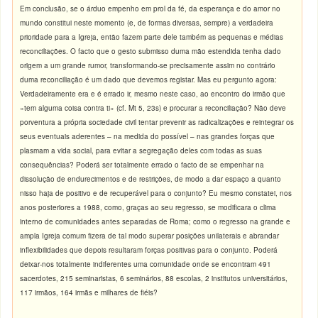
Em conclusão, se o árduo empenho em prol da fé, da esperança e do amor no
mundo constitui neste momento (e, de formas diversas, sempre) a verdadeira
prioridade para a Igreja, então fazem parte dele também as pequenas e médias
reconciliações. O facto que o gesto submisso duma mão estendida tenha dado
origem a um grande rumor, transformando-se precisamente assim no contrário
duma reconciliação é um dado que devemos registar. Mas eu pergunto agora:
Verdadeiramente era e é errado ir, mesmo neste caso, ao encontro do irmão que
«tem alguma coisa contra ti» (cf. Mt 5, 23s) e procurar a reconciliação? Não deve
porventura a própria sociedade civil tentar prevenir as radicalizações e reintegrar os
seus eventuais aderentes – na medida do possível – nas grandes forças que
plasmam a vida social, para evitar a segregação deles com todas as suas
consequências? Poderá ser totalmente errado o facto de se empenhar na
dissolução de endurecimentos e de restrições, de modo a dar espaço a quanto
nisso haja de positivo e de recuperável para o conjunto? Eu mesmo constatei, nos
anos posteriores a 1988, como, graças ao seu regresso, se modificara o clima
interno de comunidades antes separadas de Roma; como o regresso na grande e
ampla Igreja comum fizera de tal modo superar posições unilaterais e abrandar
inflexibilidades que depois resultaram forças positivas para o conjunto. Poderá
deixar-nos totalmente indiferentes uma comunidade onde se encontram 491
sacerdotes, 215 seminaristas, 6 seminários, 88 escolas, 2 institutos universitários,
117 irmãos, 164 irmãs e milhares de fiéis?