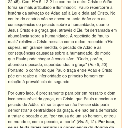
22.45). Com
Rm
5, 12-21 o confronto entre Cristo e Adão
torna-se mais articulado e iluminador: Paulo repercorre a
história da salvação de Adão até à Lei e dela até Cristo. No
centro do cenário não se encontra tanto Adão com as
consequências do pecado sobre a humanidade, quanto
Jesus Cristo e a graça que, através d'Ele, foi derramada em
abundância sobre a humanidade. A repetição do "muito
mais" relativo a Cristo ressalta como o dom recebido n'Ele
supera, em grande medida, o pecado de Adão e as
consequências causadas sobre a humanidade, de modo
que Paulo pode chegar à conclusão: "Onde, porém,
abundou o pecado, superabundou a graça" (
Rm
5, 20).
Portanto, o confronto que Paulo traça entre Adão e Cristo
põe em realce a inferioridade do primeiro homem em
relação à prevalência do segundo.
Por outro lado, é precisamente para pôr em ressalto o dom
incomensurável da graça, em Cristo, que Paulo menciona o
pecado de Adão: dir-se-ia que se não tivesse sido para
demonstrar a centralidade da graça, ele não teria demorado
a tratar o pecado que, "por causa de um só homem, entrou
no mundo e, com o pecado, a morte" (
Rm
5, 12).
Por isso,
se na fé da Igreja maturou a consciência do dogma do