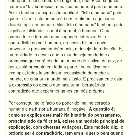
sobrepõe à nossa natureza originária, boa. Esta "segunda
natureza" faz sobressair o mal como normal para o homem.
Assim também a expressão habitual: "Isto é humano" pode
querer dizer: este homem é bom, realmente age como
deveria agir um homem. Mas "isto é humano" também pode
significar falsidade: o mal é normal, é humano. O mal
parece ter-se tornado uma segunda natureza. Esta
contradição do ser humano, da nossa história deve
provocar, e provoca também hoje, o desejo de redenção. E,
na realidade, o desejo que o mundo seja mudado e a
promessa que será criado um mundo de justiça, de paz, de
bem, está presente em toda a parte: na política, por
exemplo, todos falam desta necessidade de mudar o
mundo, de criar um mundo mais justo. É precisamente esta
a expressão do desejo que haja uma libertação da
contradição que experimentamos em nós próprios.
Por conseguinte, o facto do poder do mal no coração
humano e na história humana é inegável.
A questão é:
como se explica este mal? Na história do pensamento,
prescindindo da fé cristã, existe um modelo principal de
explicação, com diversas variações. Este modelo diz: o
próprio ser é contraditório, tem em si quer o bem quer o