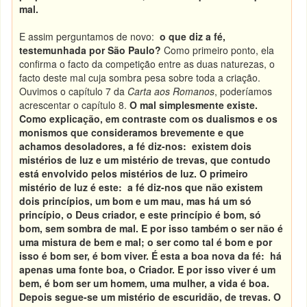
mal.
E assim perguntamos de novo:
o que diz a fé,
testemunhada por São Paulo?
Como primeiro ponto, ela
confirma o facto da competição entre as duas naturezas, o
facto deste mal cuja sombra pesa sobre toda a criação.
Ouvimos o capítulo 7 da
Carta aos Romanos
, poderíamos
acrescentar o capítulo 8.
O mal simplesmente existe.
Como explicação, em contraste com os dualismos e os
monismos que consideramos brevemente e que
achamos desoladores, a fé diz-nos: existem dois
mistérios de luz e um mistério de trevas, que contudo
está envolvido pelos mistérios de luz. O primeiro
mistério de luz é este: a fé diz-nos que não existem
dois princípios, um bom e um mau, mas há um só
princípio, o Deus criador, e este princípio é bom, só
bom, sem sombra de mal. E por isso também o ser não é
uma mistura de bem e mal; o ser como tal é bom e por
isso é bom ser, é bom viver. É esta a boa nova da fé: há
apenas uma fonte boa, o Criador. E por isso viver é um
bem, é bom ser um homem, uma mulher, a vida é boa.
Depois segue-se um mistério de escuridão, de trevas. O