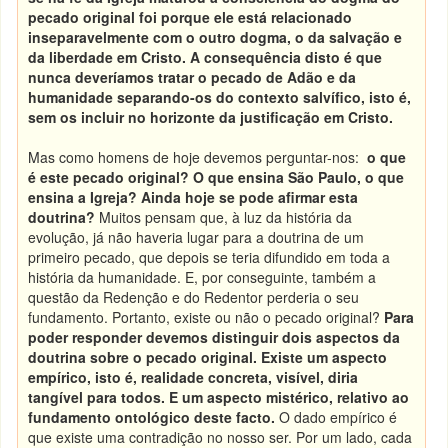
pecado original foi porque ele está relacionado
inseparavelmente com o outro dogma, o da salvação e
da liberdade em Cristo.
A consequência disto é que
nunca deveríamos tratar o pecado de Adão e da
humanidade separando-os do contexto salvífico, isto é,
sem os incluir no horizonte da justificação em Cristo.
Mas como homens de hoje devemos perguntar-nos:
o que
é este pecado original?
O que ensina São Paulo, o que
ensina a Igreja? Ainda hoje se pode afirmar esta
doutrina?
Muitos pensam que, à luz da história da
evolução, já não haveria lugar para a doutrina de um
primeiro pecado, que depois se teria difundido em toda a
história da humanidade. E, por conseguinte, também a
questão da Redenção e do Redentor perderia o seu
fundamento. Portanto, existe ou não o pecado original?
Para
poder responder devemos distinguir dois aspectos da
doutrina sobre o pecado original. Existe um aspecto
empírico, isto é, realidade concreta, visível, diria
tangível para todos. E um aspecto mistérico, relativo ao
fundamento ontológico deste facto.
O dado empírico é
que existe uma contradição no nosso ser. Por um lado, cada