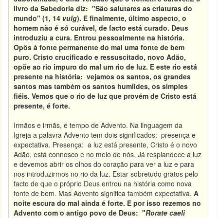
livro da Sabedoria diz: "São salutares as criaturas do
mundo" (1, 14
vulg
). E finalmente, último aspecto, o
homem não é só curável, de facto está curado. Deus
introduziu a cura. Entrou pessoalmente na história.
Opôs à fonte permanente do mal uma fonte de bem
puro. Cristo crucificado e ressuscitado, novo Adão,
opõe ao rio impuro do mal um rio de luz. E este rio está
presente na história: vejamos os santos, os grandes
santos mas também os santos humildes, os simples
fiéis. Vemos que o rio de luz que provém de Cristo está
presente, é forte.
Irmãos e irmãs, é tempo de Advento. Na linguagem da
Igreja a palavra Advento tem dois significados: presença e
expectativa. Presença: a luz está presente, Cristo é o novo
Adão, está connosco e no meio de nós. Já resplandece a luz
e devemos abrir os olhos do coração para ver a luz e para
nos introduzirmos no rio da luz. Estar sobretudo gratos pelo
facto de que o próprio Deus entrou na história como nova
fonte de bem. Mas Advento significa também expectativa.
A
noite escura do mal ainda é forte. E por isso rezemos no
Advento com o antigo povo de Deus: "
Rorate caeli