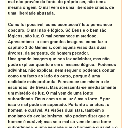
mal não provém da fonte do próprio ser, não tem a
mesma origem. O mal vem de uma liberdade criada, de
uma liberdade abusada
.
Como foi possível, como aconteceu? Isto permanece
obscuro. O mal não é lógico. Só Deus e o bem são
lógicos, são luz. O mal permanece misterioso
.
Apresentámo-lo com grandes imagens, como faz o
capítulo 3 do Génesis, com aquela visão das duas
árvores, da serpente, do homem pecador.
Uma grande imagem que nos faz adivinhar, mas não
pode explicar quanto é em si mesmo ilógico.. Podemos
adivinhar, não explicar
;
nem sequer o podemos contar
como um facto ao lado do outro, porque é uma
realidade mais profunda. Permanece um mistério de
escuridão, de trevas. Mas acrescenta-se imediatamente
um mistério de luz
.
O mal vem de uma fonte
subordinada. Deus com a sua luz é mais forte. E por
isso o mal pode ser superado. Portanto a criatura, o
homem, é curável. As visões dualistas, também o
monismo do evolucionismo, não podem dizer que o
homem é curável; mas se o mal só vem de uma fonte
subordinada, é uma verdade que o homem é curável.
E o