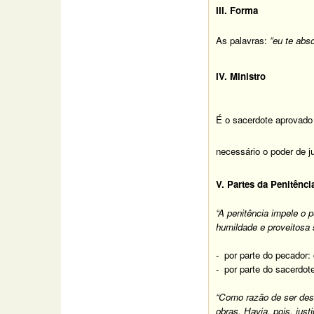
III. Forma
As palavras:
“eu te abs
IV. Ministro
É o sacerdote aprovado
necessário o poder de ju
V. Partes da Penitênci
“A penitência impele o
humildade e proveitosa 
- por parte do pecador: 
- por parte do sacerdot
“Como razão de ser des
obras. Havia, pois, jus