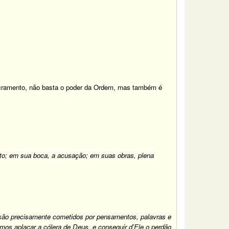
Sacramento, não basta o poder da Ordem, mas também é
nto; em sua boca, a acusação; em suas obras, plena
 são precisamente cometidos por pensamentos, palavras e
emos aplacar a cólera de Deus, e conseguir d’Ele o perdão