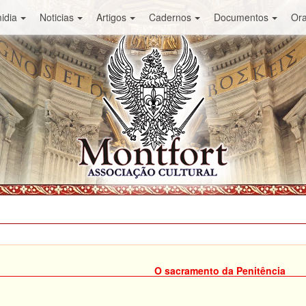
idia
Noticias
Artigos
Cadernos
Documentos
Or
O sacramento da Penitência