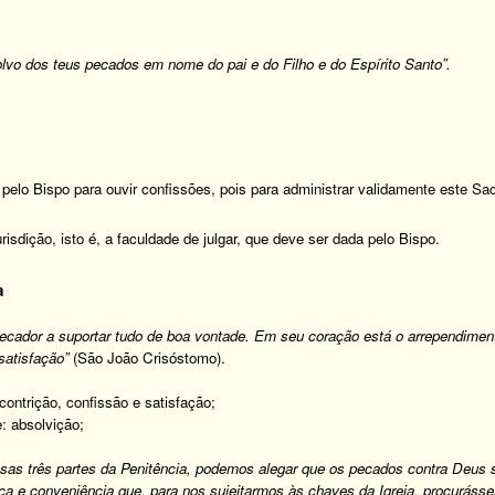
olvo dos teus pecados em nome do pai e do Filho e do Espírito Santo”.
 pelo Bispo para ouvir confissões, pois para administrar validamente este 
risdição, isto é, a faculdade de julgar, que deve ser dada pelo Bispo.
a
 pecador a suportar tudo de boa vontade. Em seu coração está o arrependime
satisfação”
(São João Crisóstomo).
contrição, confissão e satisfação;
e: absolvição;
sas três partes da Penitência, podemos alegar que os pecados contra Deus
tiça e conveniência que, para nos sujeitarmos às chaves da Igreja, procuráss