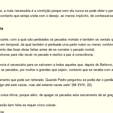
a, a mais necessária é a contrição porque sem ela nunca se pode obter o pe
 contanto que esteja unida com o desejo, ao menos implícito, de confessar-s
ia
ificante, com a qual são perdoados os pecados mortais e também os veniais 
 em temporal, da qual também é perdoada uma parte maior ou menor, conform
ento das boas obras feitas antes de se cometer o pecado mortal;
rtunos para não recair no pecado e restitui a paz à consciência;
ncia é necessário para se salvarem a todos aqueles que, depois do Batism
s os pecados, por muitos e grandes que sejam, contanto que se receba com 
amento que pode ser reiterado. Quando Pedro perguntou se podia dar o perd
digo até sete vezes, mas até setenta vezes sete”
(Mt XVIII, 22).
 coisa ótima, porque além, de apagar os pecados este sacramento dá as graça
ssão bem feita se requer cinco coisas:
ia;