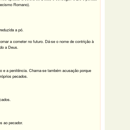
tecismo Romano).
reduzida a pó.
ornar a cometer no futuro. Dá-se o nome de contrição à
ido a Deus.
ção e a penitência. Chama-se também acusação porque
róprios pecados.
ecados.
s ao pecador.