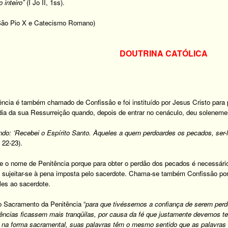
 inteiro”
(I Jo II, 1ss).
 São Pio X e Catecismo Romano)
DOUTRINA CATÓLICA
ncia é também chamado de Confissão e foi instituído por Jesus Cristo para
o dia da sua Ressurreição quando, depois de entrar no cenáculo, deu solenem
ndo: ‘Recebei o Espírito Santo. Àqueles a quem perdoardes os pecados, ser-l
 22-23).
e o nome de Penitência porque para obter o perdão dos pecados é necessári
 sujeitar-se à pena imposta pelo sacerdote. Chama-se também Confissão por
eles ao sacerdote.
o Sacramento da Penitência “
para que tivéssemos a confiança de serem perd
ências ficassem mais tranqüilas, por causa da fé que justamente devemos te
na forma sacramental, suas palavras têm o mesmo sentido que as palavras d