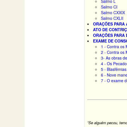
Salmo L
Salmo CI
Salmo CXXIX
Salmo CXLII
ORAÇÕES PARA 
ATO DE CONTRI
ORAÇÕES PARA 
EXAME DE CONS
1 - Contra o
2 - Contra os
3- As obras de
4 - Os Pecado
5 - Blasfêmia
6 - Nove mane
7 - O exame d
“Se alguém pecou, temo