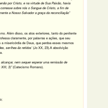
enão por Cristo, e na virtude de Sua Paixão, havia
a corresse sobre nós o Sangue de Cristo, a fim de
ente a Nosso Salvador a graça da reconciliação”
mo. Além disso, os atos exteriores, tanto do penitente
rofessa claramente, por palavras e ações, que seu
os a misericórdia de Deus, que perdoa esses mesmos
s, ser-lhes-ão retidos’
(Jo XX, 23).A absolvição
a.
e alcançar, nem sequer esperar uma remissão de
 XIII, 3)”
(Catecismo Romano).
o;