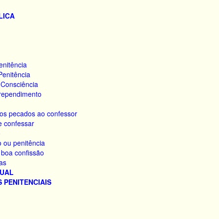
LICA
enitência
 Penitência
 Consciência
rrependimento
os pecados ao confessor
e confessar
o
o ou penitência
 boa confissão
as
TUAL
 PENITENCIAIS