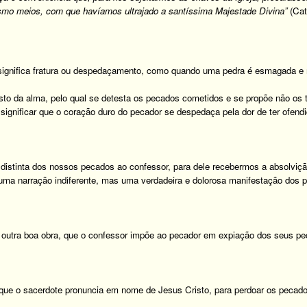
mo meios, com que havíamos ultrajado a santíssima Majestade Divina”
(Ca
 significa fratura ou despedaçamento, como quando uma pedra é esmagada e 
to da alma, pelo qual se detesta os pecados cometidos e se propõe não os t
significar que o coração duro do pecador se despedaça pela dor de ter ofend
 distinta dos nossos pecados ao confessor, para dele recebermos a absolvi
uma narração indiferente, mas uma verdadeira e dolorosa manifestação dos p
u outra boa obra, que o confessor impõe ao pecador em expiação dos seus p
 que o sacerdote pronuncia em nome de Jesus Cristo, para perdoar os pecado