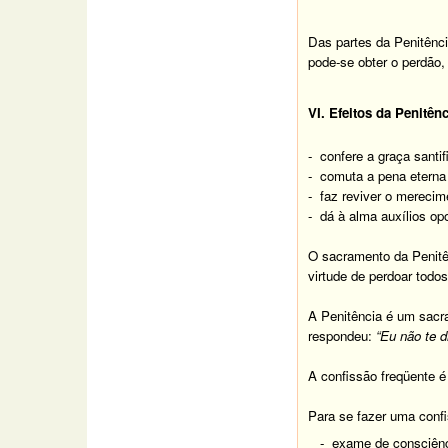
Das partes da Penitênci
pode-se obter o perdão,
VI. Efeitos da Penitênc
- confere a graça sant
- comuta a pena eterna
- faz reviver o merecim
- dá à alma auxílios opo
O sacramento da Penitê
virtude de perdoar todo
A Penitência é um sacr
respondeu:
“Eu não te 
A confissão freqüente é
Para se fazer uma confi
- exame de consciênc