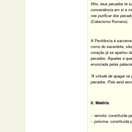
filho, teus pecados te 
conveniência em si e mu
nos purificar dos peca
(Catecismo Romano).
A Penitência é sacramen
como do sacerdote, são 
coração já se apartou 
pecados:
Àqueles a que
enunciada pelas palavr
“A virtude de apagar o
pecados. Pois está escr
II. Matéria
-
remota
: constituída 
-
próxima
: constituída 