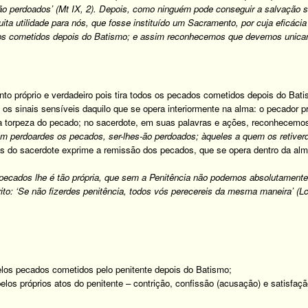
são perdoados’ (Mt IX, 2). Depois, como ninguém pode conseguir a salvação s
ita utilidade para nós, que fosse instituído um Sacramento, por cuja eficáci
dos cometidos depois do Batismo; e assim reconhecemos que devemos unicam
to próprio e verdadeiro pois tira todos os pecados cometidos depois do Batis
os sinais sensíveis daquilo que se opera interiormente na alma: o pecador p
da torpeza do pecado; no sacerdote, em suas palavras e ações, reconhecem
m perdoardes os pecados, ser-lhes-ão perdoados; àqueles a quem os retiverde
as do sacerdote exprime a remissão dos pecados, que se opera dentro da alm
s pecados lhe é tão própria, que sem a Penitência não podemos absolutament
ito: ‘Se não fizerdes penitência, todos vós perecereis da mesma maneira’ (Lc
pelos pecados cometidos pelo penitente depois do Batismo;
pelos próprios atos do penitente – contrição, confissão (acusação) e satisfaçã