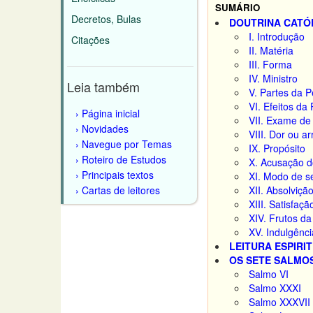
SUMÁRIO
Decretos, Bulas
DOUTRINA CATÓ
I. Introdução
Citações
II. Matéria
III. Forma
IV. Ministro
Leia também
V. Partes da P
VI. Efeitos da
Página inicial
VII. Exame de
Novidades
VIII. Dor ou a
Navegue por Temas
IX. Propósito
Roteiro de Estudos
X. Acusação d
Principais textos
XI. Modo de s
Cartas de leitores
XII. Absolviçã
XIII. Satisfaçã
XIV. Frutos da
XV. Indulgênci
LEITURA ESPIRI
OS SETE SALMOS
Salmo VI
Salmo XXXI
Salmo XXXVII