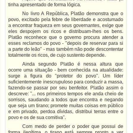
tinha apresentado de forma lógica.
No livro A República, Platão demonstra que o
povo, excitado pela febre de liberdade e acostumado
a encontrar fraqueza em seus governantes, exige que
eles despojem os ricos e distribuam-lhes os bens.
Platão reconhece que o governo procura atender a
esses reclamos do povo - "depois de reservar para si
a parte do leão" - mas também não pode descontentar
totalmente os ricos, de cujo sustento depende.
Ainda segundo Platão é nessa altura que
ocorre uma situação - bem conhecida na atualidade:
surge a figura do "protetor do povo". Um líder
suficientemente inescrupuloso para conduzir a massa,
fazendo-se passar por seu benfeitor. Platão assim o
descreve: "... nos primeiros tempos ele anda cheio de
sorrisos, saudando a todos que encontra e negando
que seja um tirano; promete muitas coisas em público
e em privado, perdoa dívidas, distribui terras entre o
povo e os de sua comitiva".
Com medo de perder o poder que possui de
forma ilegítima, o tirano está sempre pronto a ver