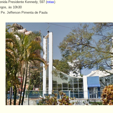
Presidente Kennedy, 597 (
rotas
)
s, às 10h30
Jefferson Pimenta de Paula