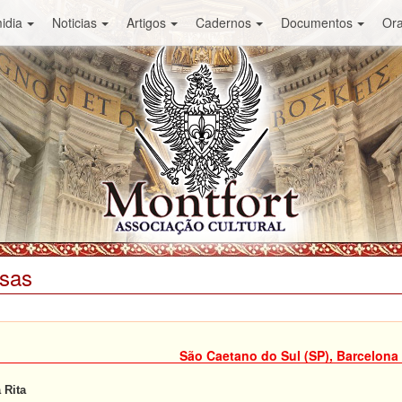
idia
Noticias
Artigos
Cadernos
Documentos
Or
ssas
São Caetano do Sul (SP), Barcelona
 Rita