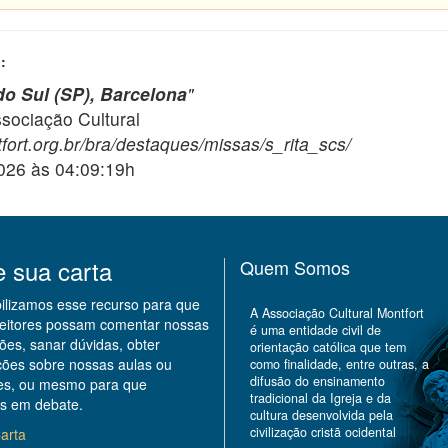
:
o Sul (SP), Barcelona
"
ciação Cultural
fort.org.br/bra/destaques/missas/s_rita_scs/
2026 às 04:09:19h
e sua carta
Quem Somos
bilizamos esse recurso para que
A Associação Cultural Montfort
leitores possam comentar nossas
é uma entidade civil de
ões, sanar dúvidas, obter
orientação católica que tem
ções sobre nossas aulas ou
como finalidade, entre outras, a
difusão do ensinamento
des, ou mesmo para que
tradicional da Igreja e da
s em debate.
cultura desenvolvida pela
civilização cristã ocidental
arta