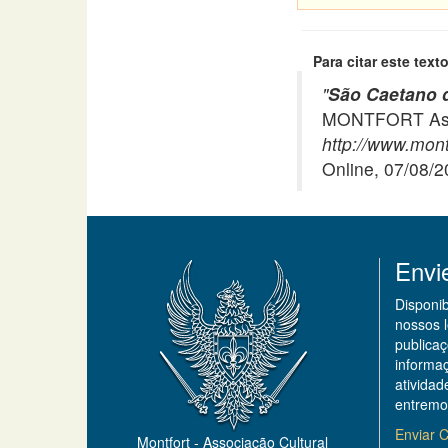
Para citar este texto
"
São Caetano d
MONTFORT Asso
http://www.mont
Online, 07/08/
Envi
Disponi
nossos 
publicaç
informa
ativida
entremo
Enviar C
Montfort - Associação Cultural