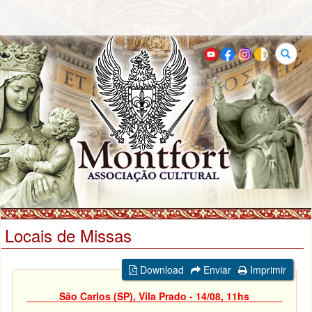
Buscar
Locais de Missas
Download
Enviar
Imprimir
São Carlos (SP), Vila Prado - 14/08, 11hs